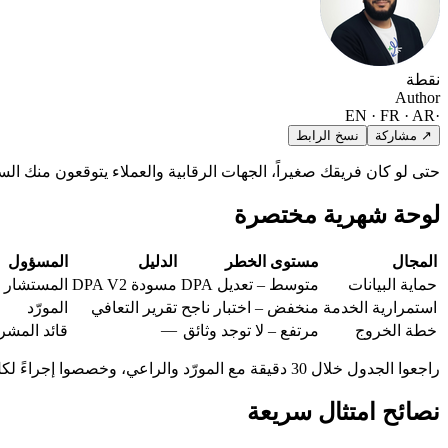
نقطة
Author
EN · FR · AR
·
↗ مشاركة
نسخ الرابط
حتى لو كان فريقك صغيراً، الجهات الرقابية والعملاء يتوقعون منك الس
لوحة شهرية مختصرة
المجال
مستوى الخطر
الدليل
المسؤول
حماية البيانات
متوسط – تعديل DPA
مسودة DPA V2
المستشار ا
استمرارية الخدمة
منخفض – اختبار ناجح
تقرير التعافي
المورّد
—
خطة الخروج
مرتفع – لا توجد وثائق
قائد المشر
راجعوا الجدول خلال 30 دقيقة مع المورّد والراعي، وخصصوا إجراءً لكل خانة برتقالية أو حمراء.
نصائح امتثال سريعة