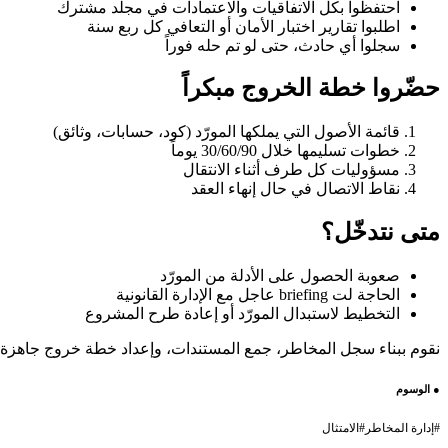
احتفظوا بكل الاتفاقيات والاعتمادات في مجلد مشترك
اطلبوا تقارير اختبار الأمان أو التعافي كل ربع سنة
سجلوا أي حادث، حتى لو تم حله فوراً
حضّروا خطة الخروج مبكراً
قائمة الأصول التي يملكها المورّد (كود، حسابات، وثائق)
خطوات تسليمها خلال 30/60/90 يوماً
مسؤوليات كل طرف أثناء الانتقال
نقاط الاتصال في حال إنهاء العقد
متى نتدخّل؟
صعوبة الحصول على الأدلة من المورّد
الحاجة لت briefing عاجل مع الإدارة القانونية
التخطيط لاستبدال المورّد أو إعادة طرح المشروع
نقوم ببناء سجل المخاطر، جمع المستندات، وإعداد خطة خروج جاهزة حتى ل
●
الوسوم
#
إدارة المخاطر
#
الامتثال