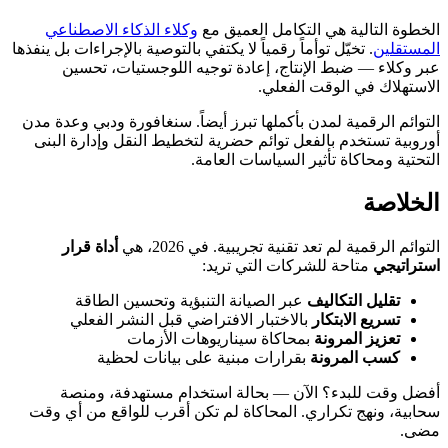
الخطوة التالية هي التكامل العميق مع
وكلاء الذكاء الاصطناعي
المستقلين
. تخيّل توأماً رقمياً لا يكتفي بالتوصية بالإجراءات بل ينفذها
عبر وكلاء — ضبط الإنتاج، إعادة توجيه اللوجستيات، تحسين
الاستهلاك في الوقت الفعلي.
التوائم الرقمية لمدن بأكملها تبرز أيضاً. سنغافورة ودبي وعدة مدن
أوروبية تستخدم بالفعل توائم حضرية لتخطيط النقل وإدارة البنى
التحتية ومحاكاة تأثير السياسات العامة.
الخلاصة
التوائم الرقمية لم تعد تقنية تجريبية. في 2026، هي
أداة قرار
استراتيجي
متاحة للشركات التي تريد:
تقليل التكاليف
عبر الصيانة التنبؤية وتحسين الطاقة
تسريع الابتكار
بالاختبار الافتراضي قبل النشر الفعلي
تعزيز المرونة
بمحاكاة سيناريوهات الأزمات
كسب المرونة
بقرارات مبنية على بيانات لحظية
أفضل وقت للبدء؟ الآن — بحالة استخدام مستهدفة، ومنصة
سحابية، ونهج تكراري. المحاكاة لم تكن أقرب للواقع من أي وقت
مضى.