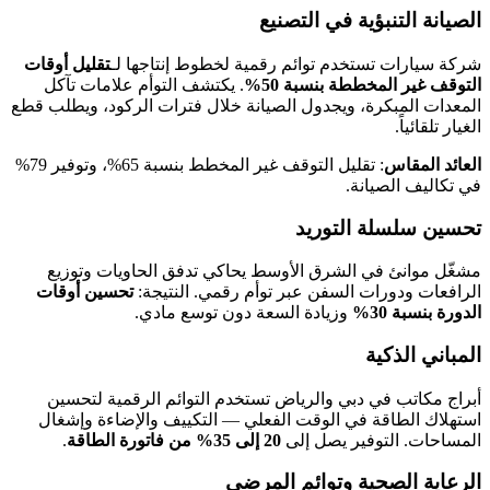
الصيانة التنبؤية في التصنيع
شركة سيارات تستخدم توائم رقمية لخطوط إنتاجها لـ
تقليل أوقات
التوقف غير المخططة بنسبة 50%
. يكتشف التوأم علامات تآكل
المعدات المبكرة، ويجدول الصيانة خلال فترات الركود، ويطلب قطع
الغيار تلقائياً.
العائد المقاس
: تقليل التوقف غير المخطط بنسبة 65%، وتوفير 79%
في تكاليف الصيانة.
تحسين سلسلة التوريد
مشغّل موانئ في الشرق الأوسط يحاكي تدفق الحاويات وتوزيع
الرافعات ودورات السفن عبر توأم رقمي. النتيجة:
تحسين أوقات
الدورة بنسبة 30%
وزيادة السعة دون توسع مادي.
المباني الذكية
أبراج مكاتب في دبي والرياض تستخدم التوائم الرقمية لتحسين
استهلاك الطاقة في الوقت الفعلي — التكييف والإضاءة وإشغال
المساحات. التوفير يصل إلى
20 إلى 35% من فاتورة الطاقة
.
الرعاية الصحية وتوائم المرضى