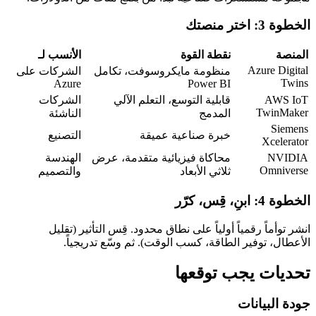
الخطوة 3: اختر منصتك
المنصة
نقطة القوة
الأنسب لـ
Azure Digital
منظومة مايكروسوفت، تكامل
الشركات على
Twins
Azure
Power BI
AWS IoT
قابلية التوسع، التعلم الآلي
الشركات
TwinMaker
المدمج
الناشئة
Siemens
خبرة صناعية عميقة
التصنيع
Xcelerator
NVIDIA
محاكاة فيزيائية متقدمة، عرض
الهندسة
Omniverse
ثلاثي الأبعاد
والتصميم
الخطوة 4: ابنِ، قِس، كرّر
انشر توأماً رقمياً أولياً على نطاق محدود. قِس التأثير (تقليل
الأعطال، توفير الطاقة، كسب الوقت). ثم وسّع تدريجياً.
تحديات يجب توقعها
جودة البيانات