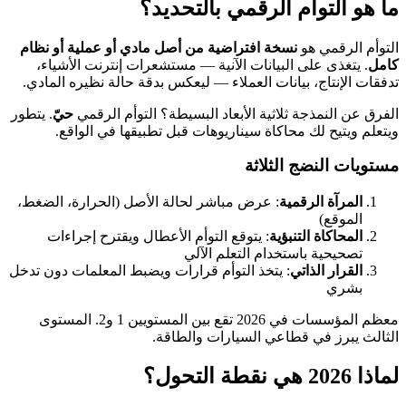
ما هو التوأم الرقمي بالتحديد؟
التوأم الرقمي هو
نسخة افتراضية من أصل مادي أو عملية أو نظام
كامل
. يتغذى على البيانات الآنية — مستشعرات إنترنت الأشياء،
تدفقات الإنتاج، بيانات العملاء — ليعكس بدقة حالة نظيره المادي.
الفرق عن النمذجة ثلاثية الأبعاد البسيطة؟ التوأم الرقمي
حيّ
. يتطور
ويتعلم ويتيح لك محاكاة سيناريوهات قبل تطبيقها في الواقع.
مستويات النضج الثلاثة
المرآة الرقمية
: عرض مباشر لحالة الأصل (الحرارة، الضغط،
الموقع)
المحاكاة التنبؤية
: يتوقع التوأم الأعطال ويقترح إجراءات
تصحيحية باستخدام التعلم الآلي
القرار الذاتي
: يتخذ التوأم قرارات ويضبط المعلمات دون تدخل
بشري
معظم المؤسسات في 2026 تقع بين المستويين 1 و2. المستوى
الثالث يبرز في قطاعي السيارات والطاقة.
لماذا 2026 هي نقطة التحول؟