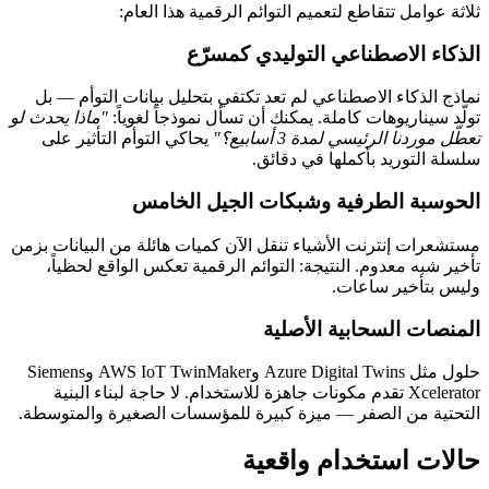
ثلاثة عوامل تتقاطع لتعميم التوائم الرقمية هذا العام:
الذكاء الاصطناعي التوليدي كمسرّع
نماذج الذكاء الاصطناعي لم تعد تكتفي بتحليل بيانات التوأم — بل
تولّد سيناريوهات كاملة. يمكنك أن تسأل نموذجاً لغوياً:
"ماذا يحدث لو
تعطّل موردنا الرئيسي لمدة 3 أسابيع؟"
يحاكي التوأم التأثير على
سلسلة التوريد بأكملها في دقائق.
الحوسبة الطرفية وشبكات الجيل الخامس
مستشعرات إنترنت الأشياء تنقل الآن كميات هائلة من البيانات بزمن
تأخير شبه معدوم. النتيجة: التوائم الرقمية تعكس الواقع لحظياً،
وليس بتأخير ساعات.
المنصات السحابية الأصلية
حلول مثل Azure Digital Twins وAWS IoT TwinMaker وSiemens
Xcelerator تقدم مكونات جاهزة للاستخدام. لا حاجة لبناء البنية
التحتية من الصفر — ميزة كبيرة للمؤسسات الصغيرة والمتوسطة.
حالات استخدام واقعية