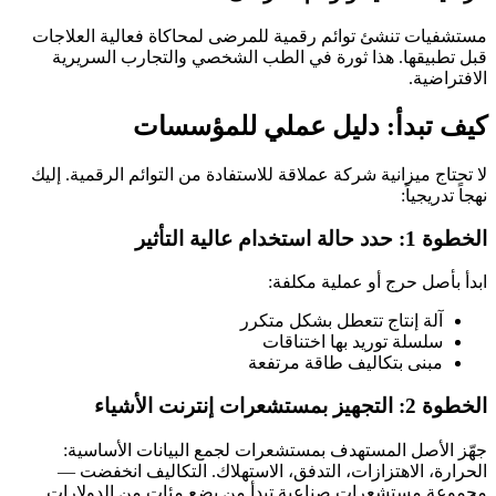
مستشفيات تنشئ توائم رقمية للمرضى لمحاكاة فعالية العلاجات
قبل تطبيقها. هذا ثورة في الطب الشخصي والتجارب السريرية
الافتراضية.
كيف تبدأ: دليل عملي للمؤسسات
لا تحتاج ميزانية شركة عملاقة للاستفادة من التوائم الرقمية. إليك
نهجاً تدريجياً:
الخطوة 1: حدد حالة استخدام عالية التأثير
ابدأ بأصل حرج أو عملية مكلفة:
آلة إنتاج تتعطل بشكل متكرر
سلسلة توريد بها اختناقات
مبنى بتكاليف طاقة مرتفعة
الخطوة 2: التجهيز بمستشعرات إنترنت الأشياء
جهّز الأصل المستهدف بمستشعرات لجمع البيانات الأساسية:
الحرارة، الاهتزازات، التدفق، الاستهلاك. التكاليف انخفضت —
مجموعة مستشعرات صناعية تبدأ من بضع مئات من الدولارات.