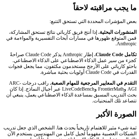
ما يجب مراقبته لاحقاً
بعض المؤشرات المحددة التي تستحق التتبع:
المنشورات البحثية.
إذا أنتج فريق كارباثي نتائج تستحق المشاركة،
فمن المتوقع ظهورها في مسارات أبحاث التفسيرية والمواءمة في
Anthropic.
تكامل Claude Code.
إطار Anthropic يذكر Claude Code صراحةً
كجزء من سير عمل الذكاء الاصطناعي على الذكاء الاصطناعي.
باحثو كارباثي على الأرجح مستخدمون مكثفون، مما يجعل فجوات
القدرات في Claude Code أولويات بحثية مباشرة.
التقدم في المعايير المرجعية للمهام الصعبة.
راقب درجات ARC-
AGI وFrontierMath وLiveCodeBench عبر أجيال النماذج. إذا كان
بحث التدريب المسبق بمساعدة الذكاء الاصطناعي يعمل، ينبغي أن
تتصاعد تلك المنحنيات.
الصورة الأكبر
ثمة شيء مثير للاهتمام تاريخياً يحدث هنا. الشخص الذي جعل تدريب
الشبكات العصبية مفهوماً لجيل كامل من المهندسين يستخدم الآن