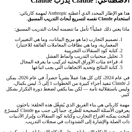
الاصطناعي: Claude يدرّب Claude
هذا هو الإطار المحدد الذي أعطته Anthropic لمهمة كارباثي:
استخدام Claude نفسه لتسريع أبحاث التدريب المسبق
.
ماذا يعني ذلك عملياً؟ تأمل ما تتضمنه أبحاث التدريب المسبق:
تصميم التجارب (ما هو مزيج البيانات، وما هي التغييرات
المعمارية، وما هي نطاقات المعاملات الفائقة للاختبار)
كتابة كود السقالات التجريبية
تحليل منحنيات التدريب وأنماط الفشل
قراءة مئات الأوراق البحثية لتركيب ما يعرفه المجال
كتابة النتائج وتحديد الاتجاهات التي يجب اتباعها
في عام 2024، كان كل هذا عملاً بشرياً حصراً. في عام 2026، يمكن
لـ Claude تنفيذ أجزاء كبيرة من الخطوات 1 إلى 5. ليس بكمال،
وليس باستقلالية تامة — لكن بما يكفي لضغط دورة التكرار بشكل
كبير.
مهمة كارباثي هي بناء الفريق الذي يُشغّل هذه الحلقة: باحثون
يعرفون الأسئلة الصحيحة للطرح، جنباً إلى جنب مع Claude كمسرّع
للبحث يمكنه اقتراح التجارب وكتابة كود السقالات وإبراز الأدبيات
ذات الصلة والإشارة إلى الشذوذات في سجلات التدريب.
هذا هو بحث الذكاء الاصطناعي على الذكاء الاصطناعي ليس كمفهوم