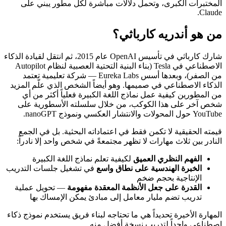
المختبرات الكبرى، وتحمل دلالات مباشرة لكل مطور يبني على
Claude.
من هو أندريه كارباثي؟
شارك كارباثي في تأسيس OpenAI عام 2015، ثم انتقل لقيادة الذكاء
الاصطناعي في Tesla (بناء البنية التحتية العصبية لنظام Autopilot
من الصفر)، وبعدها أسس Eureka Labs — شركة تعليمية تعتمد
الذكاء الاصطناعي في صميمها. وهو أيضاً الشخص الذي علّم المزيد
من المطورين كيفية عمل نماذج اللغة الكبيرة فعلياً أكثر من أي
شخص آخر على هذا الكوكب، من خلال سلسلته الأسطورية على
YouTube حول المحولات والانتشار العكسي ونموذج nanoGPT.
قيمته الحقيقية لا تكمن فقط في اعتماداته البحثية. بل في الجمع
النادر بين ثلاث مهارات لا تظهر مجتمعةً في شخص واحد إلا نادراً:
الفهم النظري العميق
لكيفية تعلم نماذج اللغة الكبيرة
الخبرة الهندسية على نطاق واسع
في تشغيل جلسات التدريب
الإنتاجية بحجم ضخم
القدرة على جعل الأنظمة المعقدة مفهومة
— تحويل عملية
تدريب تضم مليار معامل إلى مبادئ يمكن الإمساك بها
المهارة الأخيرة تحديداً هي ما تحتاجه لبناء فريق يستخدم نموذج ذكاء
اصطناعي واحداً لتدريب نسخة أفضل منه.