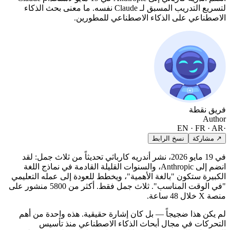
لتسريع التدريب المسبق لـ Claude نفسه. ما معنى بحث الذكاء
الاصطناعي على الذكاء الاصطناعي للمطورين.
فريق نقطة
Author
EN · FR · AR
·
↗ مشاركة
نسخ الرابط
في 19 مايو 2026، نشر أندريه كارباثي تحديثاً من ثلاث جمل: لقد
انضم إلى Anthropic، والسنوات القليلة القادمة في نماذج اللغة
الكبيرة ستكون "بالغة الأهمية"، ويخطط للعودة إلى عمله التعليمي
"في الوقت المناسب". ثلاث جمل فقط. أكثر من 5800 منشور على
منصة X خلال 48 ساعة.
لم يكن هذا ضجيجاً — بل كان إشارة حقيقية. هذه واحدة من أهم
التحركات في مجال أبحاث الذكاء الاصطناعي منذ تأسيس