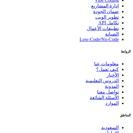
Vibe Coding
إدارة المشاريع
ضمان الجودة
تطوير الويب
تكامل API
تطبيقات الأعمال
الصيانة
Low-Code/No-Code
الروابط
معلومات عنا
كيف نعمل؟
الأخبار
الدروس التعليمية
المدونة
تواصل معنا
الأسئلة الشائعة
الموارد
المناطق
السعودية