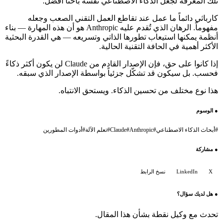
تلك المعرفة لجعل الذكاء الاصطناعي نفسه باحثاً أفضل.
كارباثي دائماً ما عمل عند تقاطع العمل التقني الصعب وجعله
مفهوماً. الرهان الذي تُقدم عليه Anthropic هو أن هذه المهارة — بناء
أنظمة يمكنها استيعاب تطورها الذاتي وتسريعه — هي القدرة البحثية
الأكثر أهمية في الحافة التقنية الحالية.
إذا كانوا على حق، فإن الإصدار القادم من Claude لن يكون أكثر ذكاءً
فحسب. بل سيكون قد تشكّل جزئياً بواسطة الإصدار الذي سبقه.
هذا نوع مختلف من تحسين الذكاء. ويستحق الانتباه.
●
الوسوم
#
أبحاث الذكاء الاصطناعي
#
Anthropic
#
Claude
#
تعلم الآلة
#
أدوات المطورين
●
مشاركة
X
LinkedIn
نسخ الرابط
●
هل لديك سؤال؟
تحدث مع وكيل نقطة بشأن هذا المقال.