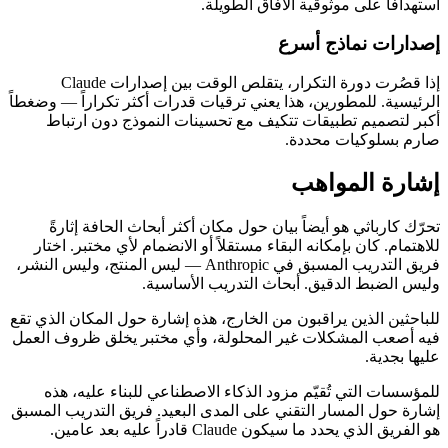
استهدافاً على موثوقية الآفاق الطويلة.
إصدارات نماذج أسرع
إذا قصُرت دورة التكرار، يتقلص الوقت بين إصدارات Claude
الرئيسية. للمطورين، هذا يعني ترقيات قدرات أكثر تكراراً — وضغطاً
أكبر لتصميم تطبيقات تتكيف مع تحسينات النموذج دون ارتباط
صارم بسلوكيات محددة.
إشارة المواهب
تحرّك كارباثي هو أيضاً بيان حول مكان أكثر أبحاث الحافة إثارةً
للاهتمام. كان بإمكانه البقاء مستقلاً أو الانضمام لأي مختبر. اختار
فريق التدريب المسبق في Anthropic — ليس المنتج، وليس النشر،
وليس الضبط الدقيق. أبحاث التدريب الأساسية.
للباحثين الذين يراقبون من الخارج، هذه إشارة حول المكان الذي تقع
فيه أصعب المشكلات غير المحلولة، وأي مختبر يخلق ظروف العمل
عليها بجدية.
للمؤسسات التي تُقيّم مزود الذكاء الاصطناعي للبناء عليه، هذه
إشارة حول المسار التقني على المدى البعيد. فريق التدريب المسبق
هو الفريق الذي يحدد ما سيكون Claude قادراً عليه بعد عامين.