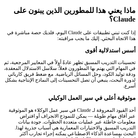
ماذا يعني هذا للمطورين الذين يبنون على
Claude؟
إذا كنت تبني تطبيقات على Claude اليوم، فلديك حصة مباشرة في
هذا الاتجاه البحثي. إليك ما يجب مراقبته:
أسس استدلالية أقوى
تحسينات التدريب المسبق تظهر عادةً أولاً في المعايير المرجعية، ثم
في المهام التي يهتم بها المطورون فعلاً: سلاسل الاستدلال المعقدة،
ودقة توليد الكود، وحل المسائل الرياضية. مع ضغط فريق كارباثي
لدورة البحث، ينبغي أن تصل التحسينات إلى النماذج الإنتاجية بشكل
أسرع.
موثوقية أعلى في سير العمل الوكيلي
أحد القيود المعروفة لـ Claude في سير عمل الوكلاء هو الموثوقية
عبر آفاق مهام طويلة — يمكن للنموذج الانجراف أو افتراض
معلومات خاطئة عبر عمليات متعددة الخطوات. جودة بيانات
التدريب المسبق والاختيارات المعمارية هي أسباب جذرية لهذا.
البحث بمساعدة الذكاء الاصطناعي يمكنه إجراء تجارب أكثر