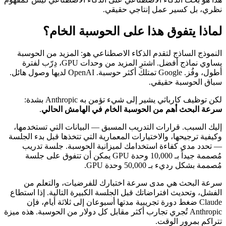
نظري، بل كسير عمل إنتاجي حقيقي.
لماذا يتفوق هذا على الحوسبة الخام؟
النموذج الساذج لتقدم الذكاء الاصطناعي هو: المزيد من الحوسبة
يساوي نماذج أفضل. اشترِ المزيد من وحدات GPU، دِرّب لفترة
أطول، وفُز. Google تمتلك أكثر حوسبة. OpenAI لديها وصول هائل.
سباق الحوسبة حقيقي.
لكن توظيف كارباثي يشير إلى شيء تؤمن به Anthropic بشدة:
سرعة البحث أهم من الحوسبة الخام في الهامش الحالي
.
إليك السبب. قرارات التدريب المسبق — البيانات التي تستخدمها،
وكيفية ترجيحها، والاختيارات المعمارية التي تتخذها قبل بدء الجلسة
— تحدد مدى كفاءة استخدامك لميزانية الحوسبة. جلسة تدريب
مُصممة جيداً بـ 10,000 وحدة GPU يمكن أن تتفوق على جلسة
مُصممة بشكل رديء بـ 50,000 وحدة GPU.
سرعة البحث هي مدى سرعة اختبارك للفرضيات، والتعلم من
الفشل، وتحديث افتراضاتك قبل الجلسة الكبيرة التالية. إذا استطاع
Claude ضغط دورة تجريبية مدتها أسبوعان إلى ثلاثة أيام، فإن
Anthropic تُجري تجارب أكثر مقابل كل دولار من الحوسبة. هذه ميزة
تتراكم بمرور الوقت.