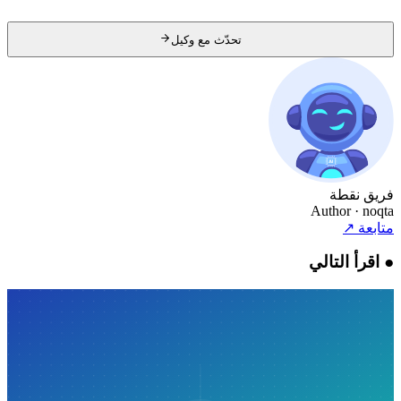
تحدّث مع وكيل
فريق نقطة
Author
· noqta
متابعة
↗
●
اقرأ التالي