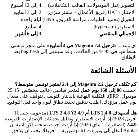
التطوير (نقل الموديولات، القالب، التكاملات)
4 إلى 12 أسبوع
الاختبار / UAT (فريق الأعمال + مشتر سرّي)
2 إلى 3 أسابيع
التحويل (تجميد الطلبات، مزامنة الفروق، DNS)
ليلة واحدة
الاستقرار (hypercare)
4 أسابيع
الإجمالي المنقضي
3 إلى 6 أشهر
أي وعد بـ
«ترحيل Magento 2.4 في 4 أسابيع»
على متجر تونسي
نشط هو، في 95 % من الحالات، وعد سينتهي إلى bug-bash بعد
الإطلاق.
الأسئلة الشائعة
كم تكلف ترحيل Magento 2.2 إلى 2.4 لمتجر تونسي متوسط؟
احسب
80 إلى 160 يوم-عمل
لمتجر قياسي (قالب مخصّص، 15-25
موديول، ERP). التكلفة النهائية بالدينار التونسي تتوقّف على معدل
يوم عمل مزوّدك. اطلب تدقيق تحديد نطاق ليوم واحد قبل التوقيع.
هل أستهدف 2.4.8 LTS أم 2.4.9؟
2.4.8 LTS
(مدعومة حتى 11
أفريل 2028) إذا أردت الاستقرار وتقليل تحديثات الإصدارات الفرعية.
2.4.9
(الصادرة 12 ماي 2026) إذا أردت أحدث نسخة، لكن انتبه أن
Adobe انتقل إلى وتيرة patches شهرية — فريقك يجب أن يلاحق.