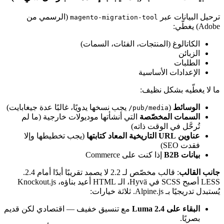
ترحيل البيانات عبر
(الرسمي من
magento-migration-tool
Adobe) يغطّي:
الكاتالوغ (المنتجات، الفئات، السمات)
الزبائن
الطلبات
الإعدادات الأساسية
ما لا يغطّيه بشكل نظيف:
الوسائط
(
يجب نسخها يدويًا، غالبًا عدة جيغابايت)
pub/media/
السمات المخصّصة
التي أنشأتها موديولات خارجية (ما لم
تُرحَّل في الوقت ذاته)
عناوين URL التاريخية المعاد كتابتها
(يجب تخطيطها وإلا
فقدت SEO)
بيانات B2B
إذا كنت على Commerce
جانب القالب
: قالب مخصّص لـ 2.2 لا يصمد تقريبًا أبدًا أمام 2.4.
LESS أصبح SCSS في Hyvä، الـ HTML أعيد بناؤه، Knockout.js
يُستبدل تدريجيًا بـ Alpine.js. ثلاثة خيارات:
البقاء على Luma 2.4
مع تنسيق خفيف — اقتصادي لكن قديم
بصريًا.