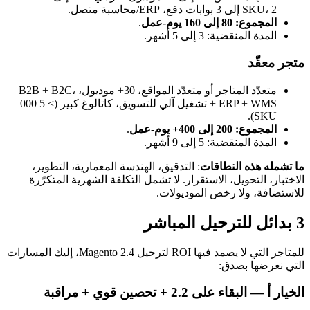
SKU، 2 إلى 3 بوابات دفع، ERP/محاسبة متصل.
المجموع: 80 إلى 160 يوم-عمل
.
المدة المنقضية: 3 إلى 5 أشهر.
متجر معقّد
متعدّد المتاجر أو متعدّد المواقع، 30+ موديول، B2B + B2C،
ERP + WMS + تشغيل آلي للتسويق، كاتالوغ كبير (> 5 000
SKU).
المجموع: 200 إلى 400+ يوم-عمل
.
المدة المنقضية: 5 إلى 9 أشهر.
ما تشمله هذه النطاقات
: التدقيق، الهندسة المعمارية، التطوير،
الاختبار، التحويل، الاستقرار. لا تشمل التكلفة الشهرية المتكرّرة
للاستضافة، ولا رخص الموديولات.
3 بدائل للترحيل المباشر
للمتاجر التي لا يصمد فيها ROI لترحيل Magento 2.4، إليك المسارات
التي نعرضها بصدق:
الخيار أ — البقاء على 2.2 + تحصين قوي + مراقبة