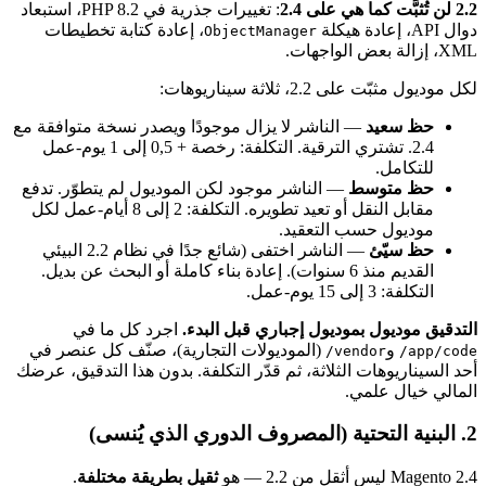
2.2 لن تُثبَّت كما هي على 2.4
: تغييرات جذرية في PHP 8.2، استبعاد
دوال API، إعادة هيكلة
، إعادة كتابة تخطيطات
ObjectManager
XML، إزالة بعض الواجهات.
لكل موديول مثبّت على 2.2، ثلاثة سيناريوهات:
حظ سعيد
— الناشر لا يزال موجودًا ويصدر نسخة متوافقة مع
2.4. تشتري الترقية. التكلفة: رخصة + 0,5 إلى 1 يوم-عمل
للتكامل.
حظ متوسط
— الناشر موجود لكن الموديول لم يتطوّر. تدفع
مقابل النقل أو تعيد تطويره. التكلفة: 2 إلى 8 أيام-عمل لكل
موديول حسب التعقيد.
حظ سيّئ
— الناشر اختفى (شائع جدًا في نظام 2.2 البيئي
القديم منذ 6 سنوات). إعادة بناء كاملة أو البحث عن بديل.
التكلفة: 3 إلى 15 يوم-عمل.
التدقيق موديول بموديول إجباري قبل البدء.
اجرد كل ما في
و
(الموديولات التجارية)، صنّف كل عنصر في
vendor/
app/code/
أحد السيناريوهات الثلاثة، ثم قدّر التكلفة. بدون هذا التدقيق، عرضك
المالي خيال علمي.
2. البنية التحتية (المصروف الدوري الذي يُنسى)
Magento 2.4 ليس أثقل من 2.2 — هو
ثقيل بطريقة مختلفة
.