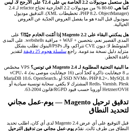
هل ستعمل موديولات 2.2 الخاصة بي على 2.4؟
على الأرجح لا، ليس
كما هي.
60-80 % من موديولات 2.2 الخارجية تحتاج refactor لـ 2.4
(PHP 8.2، ObjectManager، تخطيطات XML). التدقيق موديول
بموديول قبل البدء هو ما يفصل العروض الجدّية عن العروض
الخيالية.
هل يمكنني البقاء على Magento 2.2 إذا أمّنت الخادم جيّدًا؟
على
المدى القصير نعم، بتحصين + WAF + مراقبة webshells. على المدى
المتوسّط لا: ديون CVE تتراكم، والـ PSPs/البنوك تطلب بشكل
متزايد دليل نسخة مدعومة. راجع
سلسلة هجوم 25 دقيقة
لتقدير
نافذة الخطر.
ما البنية التحتية المطلوبة لـ Magento 2.4 في تونس؟
VPS مخصّص
بـ 8 جيغابايت ذاكرة كحدّ أدنى (16 جيغابايت موصى به)، 4 vCPU،
SSD NVMe، PHP 8.2+، MySQL 8 أو MariaDB 10.6، OpenSearch،
Redis، Varnish. Plesk المشترك لا يكفي. سحابة تونسية سيادية أو
Hetzner/OVH أوروبا حسب قيود RGPD/قانون 2004-63.
تدقيق ترحيل Magento — يوم-عمل مجاني
لتحديد النطاق
قبل التوقيع على أي عرض Magento 2.4 لدى أي كان، اطلب تحديد
النطاق من طرف ثالث. نقدّم
يوم-عمل مجاني من تدقيق الترحيل