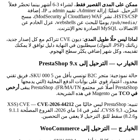
ممكن على المدى القصير فقط
، لشراء 3-6 أشهر بينما تحضّر فعلاً
الترحيل. عمليًا: إزالة Adminer، تقييد admin بـ IP، إضافة
HSTS/CSP، نشر WAF (Cloudflare أو ModSecurity)، مسح
يوميًا للبحث عن webshells، عزل الخادم عن
/pub/media/
الاتصالات MySQL الصادرة نحو الإنترنت.
لماذا ليس حلًا طويل المدى
: ديون CVE تتراكم مع كل إصدار جديد،
زبائنك (PSP، البنوك) سيطلبون في النهاية دليل توافق لا يمكنك
تقديمه، وكل شهر إضافي يكبّر سطح الهجوم.
الخيار ب — الترحيل إلى PrestaShop 9.x
حالة نموذجية: متجر B2C تونسي بأقل من 5 000 SKU، فريق تقني
محدود، اعتماد قوي على بوابات الدفع المحلية (التي يدمجها
PrestaShop أصلًا عبر مجتمع FR/MA/TN). PrestaShop يبقى
أرخص
في TCO
من Magento في هذه الشريحة.
تنبيه: PrestaShop ليس خاليًا من CVE —
CVE-2026-44212
(XSS
مخزّن، CVSS 9,3، نُشر في 14 ماي 2026، الفروع المصلَحة 9.1.1
و8.2.6) سقط للتوّ. الترحيل لا يعفي من التحصين.
الخيار ج — الترحيل إلى WooCommerce