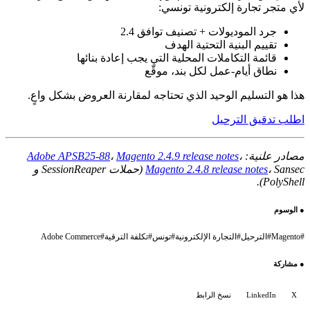
لأي متجر تجارة إلكترونية تونسي:
جرد الموديولات + تصنيف توافق 2.4
تقييم البنية التحتية الهدف
قائمة التكاملات المحلية التي يجب إعادة بنائها
نطاق أيام-عمل لكل بند، موقّع
هذا هو التسليم الوحيد الذي تحتاجه لمقارنة العروض بشكل واعٍ.
اطلب تدقيق الترحيل
مصادر علنية:
،
Magento 2.4.9 release notes
،
Adobe APSB25-88
Magento 2.4.8 release notes
، Sansec (حملات SessionReaper و
PolyShell).
●
الوسوم
#
Magento
#
الترحيل
#
التجارة الإلكترونية
#
تونس
#
تكلفة الترقية
#
Adobe Commerce
●
مشاركة
X
LinkedIn
نسخ الرابط