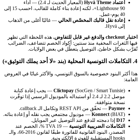
اعتماد Hyvä Theme
(المعيار الحديث لـ 2.4) — أداء
Lighthouse 90+، لكنه إعادة بناء كاملة للقالب. احسب 15 إلى
40 يوم-عمل.
إعادة نقل قالبك المخصّص الحالي
— غالبًا أغلى من الذهاب
إلى Hyvä.
اختبار checkout والدفع غير قابل للتفاوض.
هذه اللحظة التي تظهر
فيها الثغرات المخفية منذ سنتين: أكواد الخصم تتضاعف، الضرائب
تُقرَّب بشكل خاطئ، التوصيل يتعطّل في بعض الولايات.
4. التكاملات التونسية المحلية (بند «لا أحد يملك التوثيق»)
هذا أكثر البنود خصوصية بالسوق التونسي، والأكثر غيابًا في العروض
العامة:
Clictopay
(SocGen / Smart Tunisie) — يجب إعادة كتابة
موصل 2.2 لـ 2.4 أو استبداله بالموديول الرسمي إذا توفّرت
نسخة متوافقة.
Paymee
— تحقّق من REST API وتكامل الـ callback.
(BIAT) — موديول مجتمعي يجب نقله أو إعادة بنائه.
Konnect
D17
إذا دمجته للدفع عند التوصيل عبر الموبايل.
التكاملات الضريبية التونسية
— TVA 19 %، الخصم عند
المصدر، البنود القانونية للفاتورة طبقًا لقانون 2016-66، والـ
hooks المستقبلية للفوترة الإلكترونية.