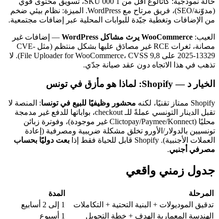
حالة نموذجية: كاتالوغ أقل من 1 000 SKU، تسويق محتوى قوي
(مدوّنة/SEO)، فريق مرتاح مع WordPress. الميزة: نظام بيئي ضخم
من الإضافات وتغطية جيّدة للبوابات المحلية عبر إضافات مجتمعية.
العيب:
WooCommerce يرث مشاكل WordPress
— إضافات غير
مصانة، ثغرات RCE غير مصادَق عليها بشكل منتظم (مثل CVE-
2025-13329 على File Uploader for WooCommerce، CVSS 9,8). لا
تذهب في هذا الاتجاه دون عقد صيانة جدّي.
الخيار د — Shopify: لماذا هو مأزق في تونس
Shopify ممتاز تقنيًا، لكنه
محشور وظيفيًا للبيع في تونسا
: المنصة لا
تقبل الدينار التونسي عملةً للـ checkout، بواباتها للدفع غير مدمجة
محليًا (Clictopay/Paymee/Konnect غير موجودة)، وفوترة زبائن
تونسيين بالدولار/الأورو تخلق مشكلة ضريبية ومصرفية (إعادة
العملات الأجنبية). Shopify قابل للحياة فقط إذا
بعت دوليًا بحساب
مصرفي أجنبي
.
جدول زمني واقعي
المرحلة
المدة
تدقيق الموديولات + البنية التحتية + التكاملات
1 إلى 2 أسابيع
الهندسة المعمارية الهدف + خطة التحويل
1 أسبوع