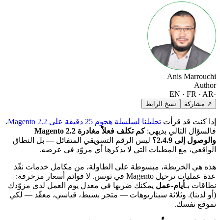
Anis Marrouchi
Author
EN · FR · AR
·
↗ مشاركة
نسخ الرابط
إذا كنت قد قرأت
تحليلنا لسلسلة هجوم 25 دقيقة على Magento 2.2
،
فالسؤال التالي بديهي:
كم تكلف فعلاً مغادرة Magento 2.2
والوصول إلى 2.4.9؟
ليس الرقم التسويقي المتفائل — بل النطاق
الواقعي، مع المطبات التي لا يذكرها أي مزوّد في عرضه.
هذه هي الخريطة، مبسوطة على الطاولة، من مكامل خدمات نفّذ
عدة عمليات ترحيل Magento في تونس. لا قوائم أسعار مزخرفة:
نطاقات بـ
أيام-عمل
يمكنك ضربها في معدل يوم العمل لدى مزوّدك
(أو لدينا). وثلاثة سيناريوهات — متجر بسيط، قياسي، معقّد — لكي
تموقع نفسك.