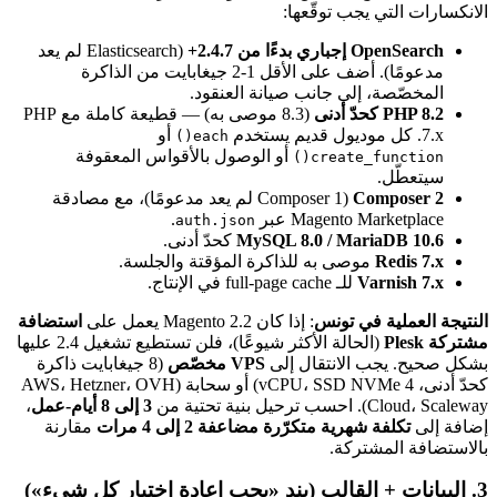
الانكسارات التي يجب توقّعها:
OpenSearch إجباري بدءًا من 2.4.7+
(Elasticsearch لم يعد
مدعومًا). أضف على الأقل 1-2 جيغابايت من الذاكرة
المخصّصة، إلى جانب صيانة العنقود.
PHP 8.2 كحدّ أدنى
(8.3 موصى به) — قطيعة كاملة مع PHP
7.x. كل موديول قديم يستخدم
أو
each()
أو الوصول بالأقواس المعقوفة
create_function()
سيتعطّل.
Composer 2
(Composer 1 لم يعد مدعومًا)، مع مصادقة
Magento Marketplace عبر
.
auth.json
MySQL 8.0 / MariaDB 10.6
كحدّ أدنى.
Redis 7.x
موصى به للذاكرة المؤقتة والجلسة.
Varnish 7.x
للـ full-page cache في الإنتاج.
النتيجة العملية في تونس
: إذا كان Magento 2.2 يعمل على
استضافة
مشتركة Plesk
(الحالة الأكثر شيوعًا)، فلن تستطيع تشغيل 2.4 عليها
بشكل صحيح. يجب الانتقال إلى
VPS مخصّص
(8 جيغابايت ذاكرة
كحدّ أدنى، 4 vCPU، SSD NVMe) أو سحابة (AWS، Hetzner، OVH
Cloud، Scaleway). احسب ترحيل بنية تحتية من
3 إلى 8 أيام-عمل
،
إضافة إلى
تكلفة شهرية متكرّرة مضاعفة 2 إلى 4 مرات
مقارنة
بالاستضافة المشتركة.
3. البيانات + القالب (بند «يجب إعادة اختبار كل شيء»)