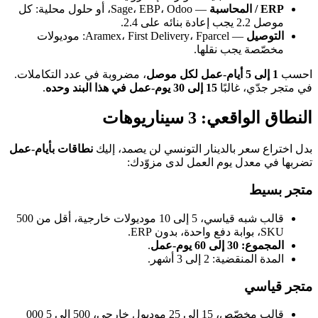
ERP / المحاسبة
— Sage، EBP، Odoo، أو حلول محلية: كل
موصل 2.2 يجب إعادة بنائه على 2.4.
التوصيل
— Aramex، First Delivery، Fparcel: موديولات
مخصّصة يجب نقلها.
احسب
1 إلى 5 أيام-عمل لكل موصل
، مضروبة في عدد التكاملات.
في متجر جدّي، غالبًا
15 إلى 30 يوم-عمل في هذا البند وحده
.
النطاق الواقعي: 3 سيناريوهات
بدل اختراع سعر بالدينار التونسي لن يصمد، إليك
نطاقات بأيام-عمل
تضربها في معدل يوم العمل لدى مزوّدك:
متجر بسيط
قالب شبه قياسي، 5 إلى 10 موديولات خارجية، أقل من 500
SKU، بوابة دفع واحدة، بدون ERP.
المجموع: 30 إلى 60 يوم-عمل
.
المدة المنقضية: 2 إلى 3 أشهر.
متجر قياسي
قالب مخصّص، 15 إلى 25 موديول خارجي، 500 إلى 5 000