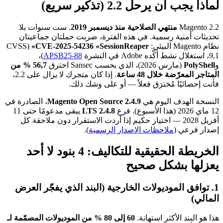
لماذا يجب أن يرحل 2.2 (تذكير سريع)
Magento 2.2
منتهي الصلاحية منذ ديسمبر 2019
. ست سنوات بلا
تحديثات أمنية رسمية. في هذه الفترة، ضربت حملتان جماعيتان
نظام Magento البيئي:
CVE-2025-54236 «SessionReaper»
(CVSS
9,1، استغلال نشط أكّده Adobe في النشرة
APSB25-88
)،
و
PolyShell
(مارس 2026)، الذي بحسب Sansec اخترق
56,7 % من
المتاجر المعرّضة خلال 48 ساعة
. إذا كان متجرك لا يزال على 2.2،
فأنت إحصائيًا مُخترَق فعلاً — أو على وشك ذلك.
النسخة الهدف اليوم هي
Magento Open Source 2.4.9
، الصادرة في
12 ماي 2026 (هذا الأسبوع). فرع
2.4.8 LTS
يبقى مدعومًا حتى 11
أفريل 2028 — اختيار حكيم إذا أردت الاستقرار دون ملاحقة كل
إصدار فرعي (
ملاحظات الإصدار الرسمية
).
الخريطة الحقيقية للتكاليف: 4 بنود لا أحد
يعزلها بشكل صحيح
1. توافق الموديولات الخارجية (البند الذي يفجّر العرض
المالي)
هذا هو البند الأكثر استهانة.
60 إلى 80 % من الموديولات المصمّمة لـ