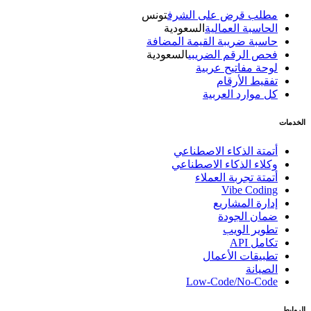
مطلب قرض على الشرف
تونس
الحاسبة العمالية
السعودية
حاسبة ضريبة القيمة المضافة
فحص الرقم الضريبي
السعودية
لوحة مفاتيح عربية
تفقيط الأرقام
كل موارد العربية
الخدمات
أتمتة الذكاء الاصطناعي
وكلاء الذكاء الاصطناعي
أتمتة تجربة العملاء
Vibe Coding
إدارة المشاريع
ضمان الجودة
تطوير الويب
تكامل API
تطبيقات الأعمال
الصيانة
Low-Code/No-Code
الروابط