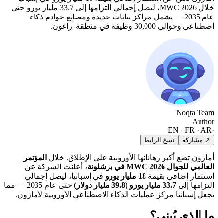
خلال MWC 2026، ليصل إجمالي التزامها إلى 33.7 مليار يورو حتى
عام 2035 — يشمل مراكز بيانات جديدة ومصانع خوادم ذكاء
اصطناعي وحوالي 30,000 وظيفة في منطقة أراغون.
Noqta Team
Author
EN · FR · AR
·
↗ مشاركة
نسخ الرابط
أمازون تضع أكبر رهاناتها الأوروبية على الإطلاق. خلال
المؤتمر
العالمي للجوال MWC 2026 في برشلونة
، أعلنت الشركة عن
استثمار إضافي بقيمة
18 مليار يورو
في إسبانيا، ليصل إجمالي
التزامها إلى
33.7 مليار يورو (39.8 مليار دولار)
حتى عام 2035 — مما
يجعل إسبانيا مركز عمليات الذكاء الاصطناعي الأوروبية لأمازون.
ما الذي يُبنى؟