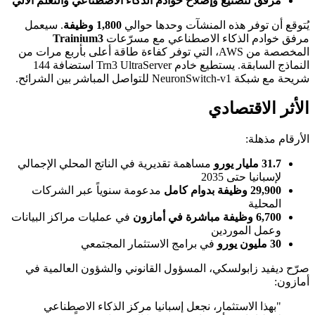
مرفق لتصنيع وإصلاح خوادم الذكاء الاصطناعي والتعلم الآلي
يُتوقع أن توفر هذه المنشآت وحدها حوالي
1,800 وظيفة
. سيعمل
مرفق خوادم الذكاء الاصطناعي مع مسرّعات
Trainium3
المخصصة من AWS، التي توفر كفاءة طاقة أعلى بأربع مرات من
النماذج السابقة. يستطيع خادم Trn3 UltraServer استضافة 144
شريحة مع شبكة NeuronSwitch-v1 للتواصل المباشر بين الشرائح.
الأثر الاقتصادي
الأرقام مذهلة:
31.7 مليار يورو
مساهمة تقديرية في الناتج المحلي الإجمالي
لإسبانيا حتى 2035
29,900 وظيفة بدوام كامل
مدعومة سنوياً عبر الشركات
المحلية
6,700 وظيفة مباشرة في أمازون
في عمليات مراكز البيانات
وعمل الموردين
30 مليون يورو
في برامج الاستثمار المجتمعي
صرّح ديفيد زابولسكي، المسؤول القانوني والشؤون العالمية في
أمازون:
"بهذا الاستثمار، نجعل إسبانيا مركز الذكاء الاصطناعي