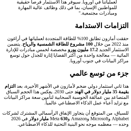
لعملياتنا في أوروبا. سيوفر هذا الاستثمار فرصاً حقيقية
للمواطنين الإسبان، بما في ذلك وظائف عالية المهارة
ومبادرات مجتمعية."
التزامات الاستدامة
حققت أمازون تطابق 100% للطاقة المتجددة لعملياتها في أراغون
منذ 2022 من خلال
100 مشروع للطاقة الشمسية والرياح
. يتضمن
الاستثمار الجديد
17.2 مليون يورو
مخصصة لخمس مبادرات للإدارة
المائية — معالجة واحدة من أكثر القضايا إثارة للجدل حول توسع
مراكز البيانات في جنوب أوروبا.
جزء من توسع عالمي
هذا ثاني استثمار دولي ضخم لأمازون في الأشهر الأخيرة، بعد
التزام
بقيمة 35 مليار دولار في الهند
حتى 2030. يعكس هذا الحجم السباق
المتصاعد بين عمالقة الحوسبة السحابية لتأمين سعة مراكز البيانات
مع تزايد أعباء عمل الذكاء الاصطناعي عالمياً.
للسياق، من المتوقع أن يتجاوز الإنفاق الرأسمالي المشترك لشركات
Alphabet وMicrosoft وAmazon وMeta
630 مليار دولار
في 2026
وحده — معظمه موجه نحو البنية التحتية للذكاء الاصطناعي.