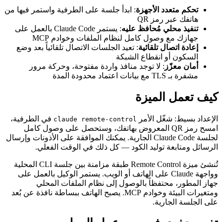
تحكم متعدد الأجهزة
: ابدأ جلسة على الطرفية واستمر فيها من
هاتفك عبر رمز QR
تنفيذ محلي مُحافظ عليه
: يستمر Claude Code بالعمل على
جهازك مع وصول كامل لنظام الملفات وخوادم MCP
إعادة اتصال تلقائية
: تعيد الجلسات الاتصال تلقائياً بعد وضع
السكون أو انقطاع الشبكة
أمان معزّز
: لا توجد منافذ واردة مفتوحة، وحركة مرور
مشفرة بـ TLS مع بيانات اعتماد محدودة المدة
كيف تعمل الميزة
الإعداد بسيط: شغّل الأمر
في الطرفية،
claude remote-control
امسح رمز QR المعروض بهاتفك، وستحصل على وصول كامل
لجلسة Claude Code الجارية. يمكنك الموافقة على الأذونات وإرسال
الرسائل ومتابعة توليد الكود — كل ذلك في الوقت الفعلي.
تُنشئ ميزة Remote Control طبقة مزامنة بين جلسة CLI المحلية
وواجهة Claude على الهاتف أو الويب. يستمر الوكيل بالعمل على
جهاز المطور، محتفظاً بالوصول إلى نظام الملفات المحلي
ومتغيرات البيئة وخوادم MCP. يصبح الهاتف ببساطة نافذة عن بُعد
على الجلسة الجارية.