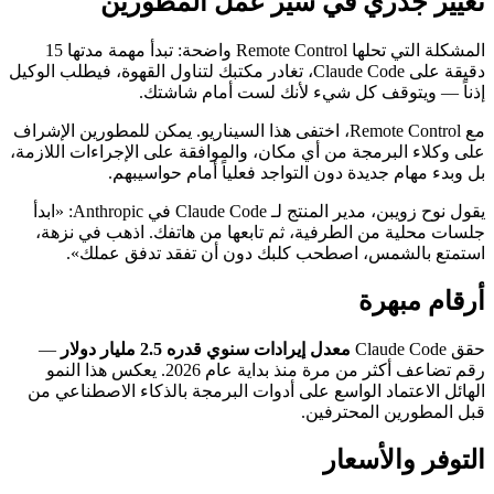
تغيير جذري في سير عمل المطورين
المشكلة التي تحلها Remote Control واضحة: تبدأ مهمة مدتها 15
دقيقة على Claude Code، تغادر مكتبك لتناول القهوة، فيطلب الوكيل
إذناً — ويتوقف كل شيء لأنك لست أمام شاشتك.
مع Remote Control، اختفى هذا السيناريو. يمكن للمطورين الإشراف
على وكلاء البرمجة من أي مكان، والموافقة على الإجراءات اللازمة،
بل وبدء مهام جديدة دون التواجد فعلياً أمام حواسيبهم.
يقول نوح زويبن، مدير المنتج لـ Claude Code في Anthropic: «ابدأ
جلسات محلية من الطرفية، ثم تابعها من هاتفك. اذهب في نزهة،
استمتع بالشمس، اصطحب كلبك دون أن تفقد تدفق عملك».
أرقام مبهرة
حقق Claude Code
معدل إيرادات سنوي قدره 2.5 مليار دولار
—
رقم تضاعف أكثر من مرة منذ بداية عام 2026. يعكس هذا النمو
الهائل الاعتماد الواسع على أدوات البرمجة بالذكاء الاصطناعي من
قبل المطورين المحترفين.
التوفر والأسعار