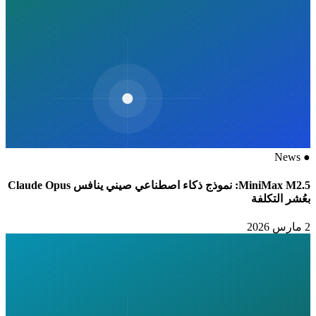
News
●
MiniMax M2.5: نموذج ذكاء اصطناعي صيني ينافس Claude Opus
بعُشر التكلفة
2 مارس 2026