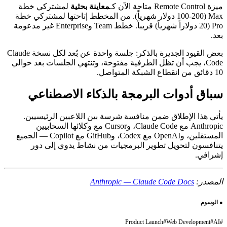
ميزة Remote Control متاحة الآن كـ
معاينة بحثية
لمشتركي خطة
Max (100-200 دولار شهرياً). من المخطط إتاحتها لمشتركي خطة
Pro (20 دولاراً شهرياً) قريباً. خطط Team وEnterprise غير مدعومة
بعد.
بعض القيود الجديرة بالذكر: جلسة واحدة عن بُعد لكل نسخة Claude
Code، يجب أن تظل الطرفية مفتوحة، وتنتهي الجلسات بعد حوالي
10 دقائق من انقطاع الشبكة المتواصل.
سباق أدوات البرمجة بالذكاء الاصطناعي
يأتي هذا الإطلاق ضمن منافسة شرسة بين اللاعبين الرئيسيين.
Anthropic مع Claude Code، وCursor مع وكلائها السحابيين
المستقلين، وOpenAI مع Codex، وGitHub مع Copilot — الجميع
يتنافسون لتحويل تطوير البرمجيات من نشاط يدوي إلى دور
إشرافي.
المصدر:
Anthropic — Claude Code Docs
●
الوسوم
Product Launch
#
Web Development
#
AI
#