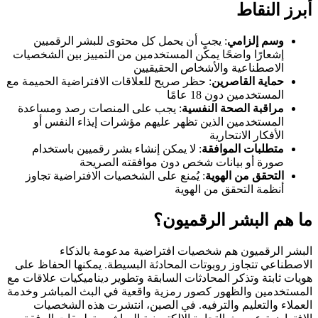
أبرز النقاط
وسم إلزامي
: يجب أن يحمل كل محتوى للبشر الرقميين
إشعارًا واضحًا يمكّن المستخدمين من التمييز بين الشخصيات
الاصطناعية والأشخاص الحقيقيين
حماية القاصرين
: حظر صريح للعلاقات الافتراضية الحميمة مع
المستخدمين دون 18 عامًا
مراقبة الصحة النفسية
: يجب على المنصات رصد ومساعدة
المستخدمين الذين تظهر عليهم مؤشرات إيذاء النفس أو
الأفكار الانتحارية
متطلبات الموافقة
: لا يمكن إنشاء بشر رقميين باستخدام
صورة أو بيانات شخص دون موافقته الصريحة
التحقق من الهوية
: يُمنع على الشخصيات الافتراضية تجاوز
أنظمة التحقق من الهوية
ما هم البشر الرقميون؟
البشر الرقميون هم شخصيات افتراضية مدعومة بالذكاء
الاصطناعي تتجاوز روبوتات المحادثة البسيطة. يمكنها الحفاظ على
هويات ثابتة وتذكر المحادثات السابقة وتطوير ديناميكيات علاقات مع
المستخدمين والظهور كصور رمزية واقعية في البث المباشر وخدمة
العملاء والتعليم والترفيه. في الصين، انتشرت هذه الشخصيات