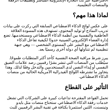
الافتراضية عبر بث التجارة الإلكترونية المباشر وتطبيقات الرفقة
والمنصات التعليمية.
لماذا هذا مهم؟
على عكس لوائح الذكاء الاصطناعي السابقة التي ركزت على بيانات
تدريب النماذج أو توليد المحتوى، تستهدف هذه المسودة العلاقة
العاطفية والنفسية بين أنظمة الذكاء الاصطناعي ومستخدميها. تضع
إدارة الفضاء الإلكتروني الصينية حدودًا لكيفية تفاعل الذكاء
الاصطناعي مع البشر على المستوى الشخصي — وهي جبهة
تنظيمية لم تتناولها أي دولة أخرى رسميًا بعد.
يبرز شرط مراقبة الصحة النفسية كأحد أكثر المتطلبات طموحًا.
سيُطلب من المنصات التي تنشر بشرًا رقميين رصد علامات الضيق
النفسي أو إيذاء النفس لدى المستخدمين والتدخل وفقًا لذلك. وهذا
يتجاوز ما تشترطه اللوائح الفيدرالية الأمريكية الحالية من منصات
الذكاء الاصطناعي.
التأثير على القطاع
تحمل القواعد المقترحة تداعيات كبيرة على الشركات التي تشغل
خدمات رفقة الذكاء الاصطناعي. ستحتاج منصات مثل بايدو
وتينسنت، اللتين استثمرتا بكثافة في تقنية البشر الرقميين للبث