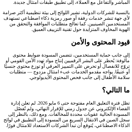
المباشر والتفاعل مع العملاء، إلى تطبيق طبقات امتثال جديدة.
بالنسبة للشركات الدولية، تشير اللوائح إلى بيئة تنظيمية أكثر صرامة
لأي جهة تنشر خدمات رفقة أو صور رمزية ذكاء اصطناعي تستهدف
المستخدمين الصينيين. كما تعالج متطلبات الموافقة والتحقق من
الهوية المخاوف المتزايدة حول تقنية التزييف العميق.
قيود المحتوى والأمن
إلى جانب حماية المستخدمين، تتضمن المسودة ضوابط محتوى
مألوفة: يُحظر على البشر الرقميين إنتاج مواد تهدد الأمن القومي أو
تروّج للانفصال أو تحرض على التمييز العرقي أو توزع محتوى جنسيًا
أو عنيفًا. يواجه مقدمو الخدمات عبء امتثال مزدوج — متطلبات
سلامة الأطفال إلى جانب فحص المحتوى الأيديولوجي.
ما التالي؟
تظل فترة التعليق العام مفتوحة حتى 6 مايو 2026. لم تعلن إدارة
الفضاء الإلكتروني عن جدول زمني للإقرار النهائي، ولم تُفصّل
المسودة الحالية عقوبات محددة للمخالفات. ومع ذلك، بالنظر إلى
سجل الصين في الانتقال السريع من المسودة إلى التطبيق في لوائح
الذكاء الاصطناعي، يُتوقع أن تبدأ الشركات الاستعداد للامتثال فورًا.