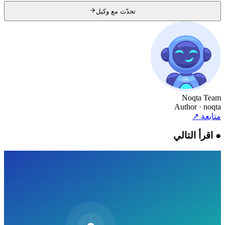
تحدّث مع وكيل
Noqta Team
Author
· noqta
متابعة
↗
●
اقرأ التالي