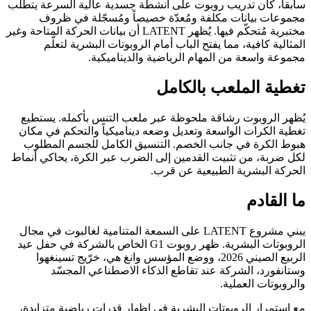
سابقاً، كان تدريب روبوت على أنشطة جسدية عالية السرعة يتطلب
مجموعات بيانات مكلفة ومُعدّة خصيصاً ومُسجّلة في ظروف
مختبرية مُتحكّم فيها. يُظهر LATENT أن بيانات الحركة المتاحة وغير
المثالية كافية، مما يفتح الباب أمام الروبوتات البشرية لتعلّم
مجموعة واسعة من المهام الرياضية والديناميكية.
تغطية الملعب بالكامل
يُظهر الروبوت رشاقة ملحوظة عبر ملعب التنس بأكمله. يستطيع
تغطية الكرات الواسعة وتعديل وضعه ديناميكياً والتحكم في مكان
هبوط الكرة في جانب الخصم. التنسيق الكامل للجسم المطلوب
لكل ضربة، من تثبيت القدمين إلى الضرب عبر الكرة، يحاكي أنماط
الحركة البشرية الطبيعية عن قرب.
ما القادم
يبني مشروع LATENT على السمعة المتنامية لغالبوت في مجال
الروبوتات البشرية. ظهر روبوت G1 الخاص بالشركة في حفل عيد
الربيع الصيني 2026، ووضع المؤسس وانغ هي، خرّيج تسينغهوا
وستانفورد، الشركة عند تقاطع الذكاء الاصطناعي المجسّد
والروبوتات العملية.
مع استمرار الروبوتات البشرية في إظهار قدرات رياضية متزايدة،