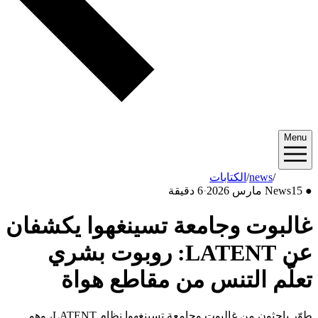
Menu
2026/03
/
news
/
الكتابات
●
15 مارس 2026
News
·
6 دقيقة
غالبوت وجامعة تسينغهوا يكشفان
عن LATENT: روبوت بشري
تعلّم التنس من مقاطع هواة
طوّر باحثون من غالبوت وجامعة تسينغهوا نظام LATENT، وهو