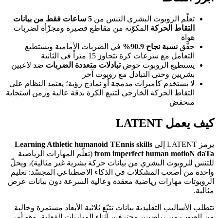
تعلّم الروبوت البشري التنس من
5 ساعات فقط من بيانات
التقاط الحركة
المكوّنة من مقاطع قصيرة ومجزّأة لضربات
هواة
حقّق
نسبة نجاح 90.9%
في الضربات الأمامية ويستطيع
التعامل مع سرعات كرة تتجاوز 15 متراً في الثانية
يستطيع الروبوت خوض
تبادلات متعددة الضربات
ضد لاعبين
بشريين وحتى التبادل مع روبوت آخر
لا يستخدم كاميرات مدمجة أو نماذج رؤية؛ يعتمد النظام على
التقاط الحركة الخارجي لتتبع الكرة بدقة عالية وزمن استجابة
منخفض
كيف يعمل LATENT
يرمز LATENT إلى
Learning Athletic humanoid TEnnis skills
from imperfect human motioN daTa
(تعلّم المهارات الرياضية
للتنس للروبوت البشري من بيانات حركة بشرية غير مثالية)، ويحلّ
واحدة من أصعب المشكلات في الذكاء الاصطناعي المجسّد: تعليم
الروبوتات مهارات رياضية معقدة وعالية السرعة دون بيانات عرض
مثالية.
تتطلب الأساليب التقليدية بيانات تتبّع ثلاثية الأبعاد مستمرة وخالية
من العيوب من رياضيين محترفين أثناء المباريات الفعلية، وهو أمر