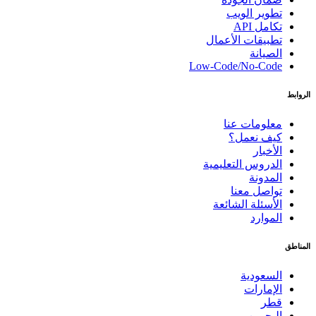
تطوير الويب
تكامل API
تطبيقات الأعمال
الصيانة
Low-Code/No-Code
الروابط
معلومات عنا
كيف نعمل؟
الأخبار
الدروس التعليمية
المدونة
تواصل معنا
الأسئلة الشائعة
الموارد
المناطق
السعودية
الإمارات
قطر
البحرين