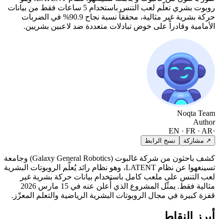
روبوت بشري تعلّم لعب التنس باستخدام 5 ساعات فقط من بيانات
حركة بشرية غير مثالية، محققاً نسبة نجاح 90.9% في الضربات
الأمامية وقادراً على خوض تبادلات متعددة ضد لاعبين بشريين.
Noqta Team
Author
EN · FR · AR
·
↗ مشاركة
نسخ الرابط
كشف باحثون من شركة غالبوت (Galaxy General Robotics) وجامعة
تسينغهوا عن نظام LATENT، وهو نظام رائد يُعلّم الروبوتات البشرية
لعب التنس على ملعب كامل باستخدام بيانات حركة بشرية غير
مثالية فقط. يمثّل المشروع الذي أُعلن عنه في 15 مارس 2026
قفزة كبيرة في مجال الروبوتات البشرية الرياضية والتعلم المعزّز.
أبرز النقاط