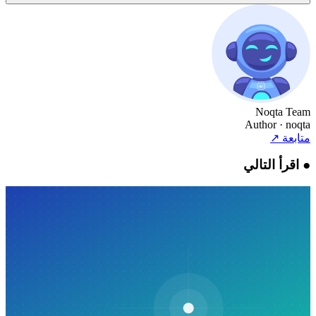
Noqta Team
Author
· noqta
متابعة
↗
●
اقرأ التالي