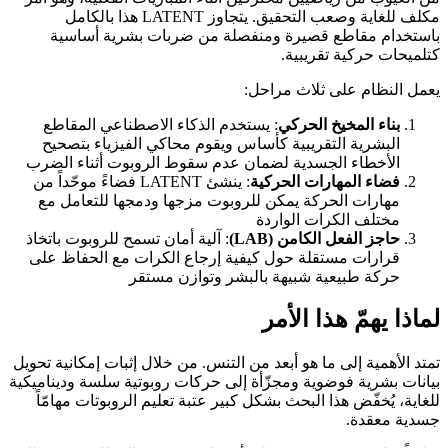
مكلف للغاية وصعب التحقيق. يتجاوز LATENT هذا بالكامل
باستخدام مقاطع قصيرة ومنفصلة من ضربات بشرية أساسية
كتلميحات حركية تقريبية.
يعمل النظام على ثلاث مراحل:
بناء المخيخ الحركي
: يستخدم الذكاء الاصطناعي المقاطع
البشرية التقريبية كأساس ويقوم محاكي الفيزياء بتصحيح
الأخطاء الجسدية لضمان عدم سقوط الروبوت أثناء الضرب
فضاء المهارات الحركية
: ينشئ LATENT فضاءً موحّداً من
مهارات الحركة يمكن للروبوت مزجها ودمجها للتعامل مع
مختلف الكرات الواردة
حاجز الفعل الكامن (LAB)
: آلية أمان تسمح للروبوت باتخاذ
قرارات مستقلة حول كيفية إرجاع الكرات مع الحفاظ على
حركة طبيعية شبيهة بالبشر وتوازن مستقر
لماذا يهمّ هذا الأمر
تمتد الأهمية إلى ما هو أبعد من التنس. من خلال إثبات إمكانية تحويل
بيانات بشرية فوضوية ومجزّأة إلى حركات روبوتية سلسة وديناميكية
للغاية، يُخفّض هذا البحث بشكل كبير عتبة تعليم الروبوتات مهامّاً
جسدية معقدة.