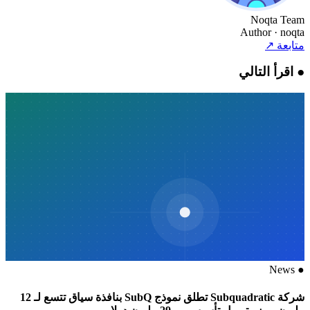
Noqta Team
Author
· noqta
متابعة
↗
●
اقرأ التالي
News
●
شركة Subquadratic تطلق نموذج SubQ بنافذة سياق تتسع لـ 12