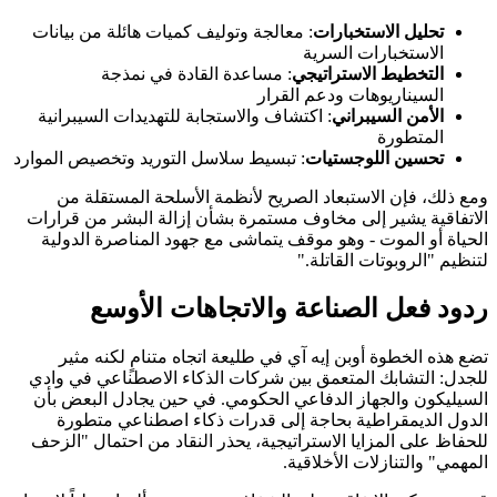
تحليل الاستخبارات
: معالجة وتوليف كميات هائلة من بيانات
الاستخبارات السرية
التخطيط الاستراتيجي
: مساعدة القادة في نمذجة
السيناريوهات ودعم القرار
الأمن السيبراني
: اكتشاف والاستجابة للتهديدات السيبرانية
المتطورة
تحسين اللوجستيات
: تبسيط سلاسل التوريد وتخصيص الموارد
ومع ذلك، فإن الاستبعاد الصريح لأنظمة الأسلحة المستقلة من
الاتفاقية يشير إلى مخاوف مستمرة بشأن إزالة البشر من قرارات
الحياة أو الموت - وهو موقف يتماشى مع جهود المناصرة الدولية
لتنظيم "الروبوتات القاتلة."
ردود فعل الصناعة والاتجاهات الأوسع
تضع هذه الخطوة أوبن إيه آي في طليعة اتجاه متنامٍ لكنه مثير
للجدل: التشابك المتعمق بين شركات الذكاء الاصطناعي في وادي
السيليكون والجهاز الدفاعي الحكومي. في حين يجادل البعض بأن
الدول الديمقراطية بحاجة إلى قدرات ذكاء اصطناعي متطورة
للحفاظ على المزايا الاستراتيجية، يحذر النقاد من احتمال "الزحف
المهمي" والتنازلات الأخلاقية.