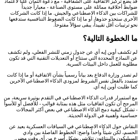
قد يضع تركيز الاتفاقية على الشفافية - مع دعوة ألتمان علناً لاعتماد
ضوابط أخلاقية مماثلة على مستوى الصناعة - معياراً جديداً
للشراكات بين الذكاء الاصطناعي والجيش. ما إذا كانت الشركات
الأخرى ستحذو حذوها، أو ما إذا كانت الضغوط التنافسية ستدفعها
نحو ترتيبات أقل تقييداً، يبقى سؤالاً مفتوحاً.
ما الخطوة التالية؟
لم تكشف أوبن إيه آي عن جدول زمني للنشر الفعلي، ولم تكشف
عن النماذج المحددة التي ستتاح أو التعديلات التقنية التي قد تكون
مطلوبة للعمل داخل البيئات السرية.
لم تصدر وزارة الدفاع بعد بياناً رسمياً بشأن الاتفاقية أو ما إذا كانت
ستمدد بالفعل نفس الشروط لمزودي الذكاء الاصطناعي الآخرين
كما طلبت أوبن إيه آي.
مع استمرار قدرات الذكاء الاصطناعي في التقدم بوتيرة سريعة، من
المرجح أن تكون اتفاقيات مثل هذه بمثابة قوالب - للأفضل أو للأسوأ
- تشكل كيفية دمج الذكاء الاصطناعي في بعض أكثر المجالات
حساسية وأهمية في الدولة الحديثة.
النقاش حول الذكاء الاصطناعي في السياقات العسكرية بعيد عن
الحسم، لكن شيئاً واحداً واضح: الخطوط الفاصلة بين وادي
السيليكون والبنتاغون تتلاشى بشكل أسرع من أي وقت مضى.