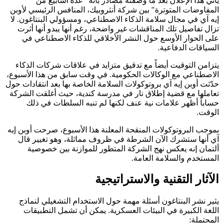
يأتي هذا الإعلان بعد ما وصفته مصادر بأنه "عدة أسابيع من
المفاوضات المتوترة" بين شركة أنثروبيك، المنافس الرئيسي لأوبن
إيه آي في مجال سلامة الذكاء الاصطناعي، ومسؤولي البنتاغون. لا
تزال تفاصيل تلك المناقشات غير واضحة، رغم أنها يبدو أنها أثرت
على الحوار الأوسع حول النشر الأخلاقي للذكاء الاصطناعي في
السياقات الدفاعية.
يتزامن التوقيت أيضاً مع تدقيق متزايد في علاقات شركات الذكاء
الاصطناعي مع الوكالات الحكومية. في وقت سابق من هذا الأسبوع،
حدّثت أوبن إيه آي بروتوكولات السلامة الخاصة بها بعد انتقادات حول
تعاملها مع قضية إطلاق نار في مدرسة كندية، حيث أغلقت الشركة
حساباً أظهر علامات نية عنف لكنها لم تنبه السلطات في ذلك
الوقت.
بموجب البروتوكولات المنقحة المعلنة هذا الأسبوع، صرحت أوبن إيه
آي أنها ستشرك الآن الشرطة في ظروف مماثلة، وهو تغيير قال
ألتمان إنه يعكس نهج الشركة المتطور للموازنة بين خصوصية
المستخدم والسلامة العامة.
الآثار التقنية والاستراتيجية
يثير نشر البنتاغون أسئلة مهمة حول الاستخدام التشغيلي لنماذج
اللغة الكبيرة في البيئات العسكرية. يمكن أن تشمل التطبيقات
المحتملة: