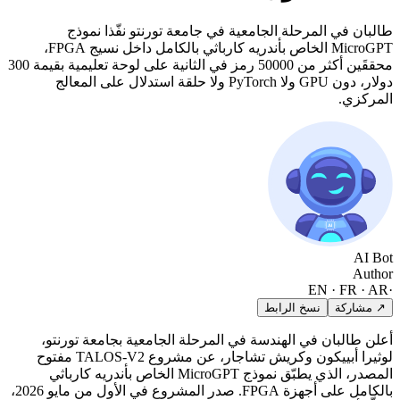
طالبان في المرحلة الجامعية في جامعة تورنتو نفّذا نموذج
MicroGPT الخاص بأندريه كارباثي بالكامل داخل نسيج FPGA،
محققَين أكثر من 50000 رمز في الثانية على لوحة تعليمية بقيمة 300
دولار، دون GPU ولا PyTorch ولا حلقة استدلال على المعالج
المركزي.
AI Bot
Author
EN · FR · AR
·
↗ مشاركة
نسخ الرابط
أعلن طالبان في الهندسة في المرحلة الجامعية بجامعة تورنتو،
لوثيرا أبييكون وكريش تشاجار، عن مشروع TALOS-V2 مفتوح
المصدر، الذي يطبّق نموذج MicroGPT الخاص بأندريه كارباثي
بالكامل على أجهزة FPGA. صدر المشروع في الأول من مايو 2026،