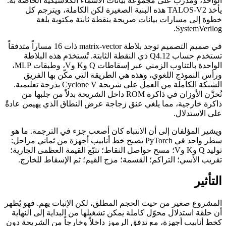
الواحد، ومدرَّب على مجموعة بيانات الأسماء الكلاسيكية الخاصة به.
يأخذ TALOS-V2 هذه البنية الصغيرة لكن الكاملة، ويترجم كل
خطوة إلى مسارات بيانات صريحة بنقطة ثابتة مكتوبة بلغة
SystemVerilog.
في صميم التصميم توجد بلاطة matrix-vector ذات 16 مساراً متدفقاً
تستخدم حساب Q4.12 ذي النقطة الثابتة. تُستخدَم هذه البلاطة
الواحدة بالتناوب الزمني عبر إسقاطات Q وK وV، وطبقات MLP،
ورأس النموذج اللغوي، وهذه هي الطريقة التي مكّن بها الفريق
الشبكة الكاملة من العمل على شريحة Cyclone V بدرجة تعليمية.
تُخزَّن الأوزان في ذاكرة ROM داخل الشريحة بدلاً من جلبها من
ذاكرة خارجية، مما يلغي عنق زجاجة عرض النطاق الذي يهيمن عادةً
على الاستدلال.
ويشير المؤلفان إلى أن الانتباه كان أصعب جزء في الترجمة. ما هو
سطر واحد في PyTorch يصبح خط أنابيب أجهزة من ثماني مراحل:
توليد Q وK وV؛ مسح حواصل النقاط؛ تتبّع القيمة العظمى الجارية؛
تقريب الأسي؛ التراكم؛ القسمة؛ مزج القيم؛ ثم الإسقاط للخارج.
التأثير
المشروع صغير من حيث الحجم المطلق، لكن الإثبات يهم. فهو يُظهر
أن حلقة استدلال محوّل كاملة يمكن تشغيلها من البداية إلى النهاية
كخط أنابيب أجهزة، مع تدفق الرموز داخلاً وخارجاً من الشريحة دون