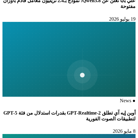
علي بابا تعلن عن Qwen3.8: نموذج بـ2.4 تريليون معامل قادم بأوزان
مفتوحة
19 يوليو 2026
News
●
أوبن إيه آي تطلق GPT-Realtime-2 بقدرات استدلال من فئة GPT-5
لتطبيقات الصوت الفورية
8 مايو 2026