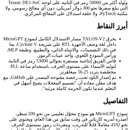
ويُولّد أكثر من 50000 رمز في الثانية على لوحة Terasic DE1-SoC
التي يبلغ سعرها نحو 300 دولار أمريكي، دون أي معالج رسومي، ولا
مكتبة PyTorch، ولا حلقة استدلال على المعالج المركزي.
أبرز النقاط
يحرق TALOS-V2 مسار الاستدلال الكامل لنموذج MicroGPT
داخل لغة وصف الأجهزة RTL على شريحة Cyclone V، بما
في ذلك التضمينات، والانتباه الذاتي، والتطبيع، وطبقة MLP،
ورأس النموذج اللغوي، وأخذ عينات الرموز.
قاس الفريق إنتاجية مستقرة بحوالي 53000 رمز في الثانية
لتوليد الأسماء على مستوى الحرف، باستخدام ساعة PLL
مخصّصة بتردد 56.25 ميغاهرتز.
تم إصدار الكود تحت رخصة مفتوحة المصدر على GitHub، مع
هدف معلَن مفاده أن "تصميم المعجلات يصبح أسهل في
التعلم عندما تكون الحزمة كاملة مرئية".
التفاصيل
نموذج MicroGPT هو نموذج محوّل تعليمي من نحو 200 سطر،
أصدره أندريه كارباثي في وقت سابق من هذا العام، ويحتوي على
نحو 4192 معاملاً قابلاً للتدريب، ومفردات رموز بمستوى الحرف