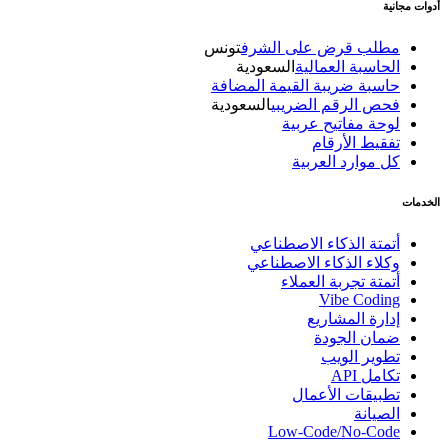
أدوات مجانية
مطلب قرض على الشرف
تونس
الحاسبة العمالية
السعودية
حاسبة ضريبة القيمة المضافة
فحص الرقم الضريبي
السعودية
لوحة مفاتيح عربية
تفقيط الأرقام
كل موارد العربية
الخدمات
أتمتة الذكاء الاصطناعي
وكلاء الذكاء الاصطناعي
أتمتة تجربة العملاء
Vibe Coding
إدارة المشاريع
ضمان الجودة
تطوير الويب
تكامل API
تطبيقات الأعمال
الصيانة
Low-Code/No-Code