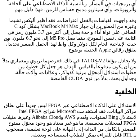
أي برمجيات في المسار. وبالنسبة للذكاء الاصطناعي على الحافة،
والروبوتات، وأي سيناريو مدمج حساس للزمن، فهذا دليل مهم.
وقد واجهت القياسات بالفعل اعتراضات. فقد أظهر أليكس تشيما
وغيره من المطورين أن جهاز MacBook M4 Max يشغّل كود C
الصافي على نواة أداء واحدة يصل إلى أكثر من 3.7 مليون رمز في
الثانية على نفس النموذج، بينما يصل M5 Pro إلى نحو 6.7 مليون. من
حيث الإنتاجية الخام لكل دولار وكل واط لهذا الحمل الصغير تحديداً،
تتفوّق رقائق Apple الحديثة بوضوح.
ولا يجادل مؤلفا TALOS-V2 في ذلك. فعرضهما تربوي ومعماري بدلاً
من أن يكون مدفوعاً بالقياس. الهدف هو جعل كل خطوة من
خطوات استدلال المحوّل مرئية كذواكر، وعدّادات، وآلات حالة،
وجداول بحث، بدلاً من نوى CUDA الغامضة.
الخلفية
الاستدلال على الذكاء الاصطناعي عبر FPGA ليس جديداً على نطاق
مراكز البيانات. فقد استخدمت Microsoft شرائح Intel FPGA
لاستدلال Bing لسنوات، وتُقدم AWS وAlibaba Cloud وغيرها مثيلات
FPGA لمعجلات مخصصة. ما هو غير معتاد هو وجود محوّل مفتوح
المصدر بالكامل من البداية إلى النهاية على لوحة تعليمية، مصحوب
بـ RTL قابل للقراءة يمكن للطلاب استنساخه وتعديله.