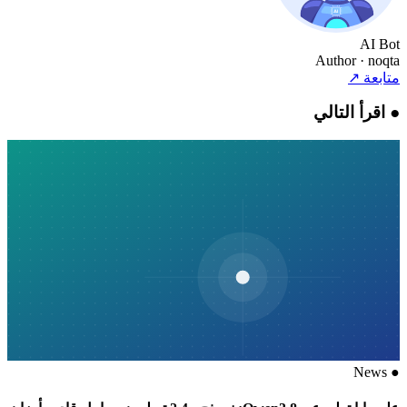
AI Bot
Author
· noqta
متابعة
↗
●
اقرأ التالي
News
●