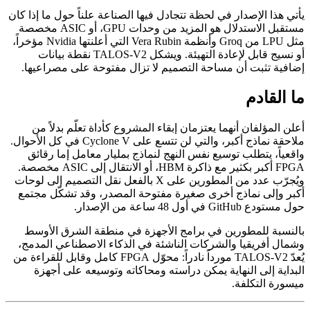
يأتي هذا الإصدار في لحظة تتجادل فيها الصناعة علناً حول ما إذا كان
مستقبل الاستدلال هو المزيد من وحدات GPU، أو ASIC مخصصة
مثل LPU من Groq وأنظمة Vera Rubin التي أعلنتها Nvidia مؤخراً،
أو نسيج قابل لإعادة التهيئة. ويشكل TALOS-V2 نقطة بيانات
إضافية تثبت أن مساحة التصميم لا تزال مفتوحة على مصراعيها.
ما القادم
أعلن المؤلفان أنهما يعتزمان إبقاء المشروع كأداة تعلّم بدلاً من
ملاحقة نماذج أكبر، والتي لن تتسع على Cyclone V في كل الأحوال.
واقعياً، يتطلب توسيع نفس النهج لنماذج بمليار معامل إما رقائق
FPGA أكبر بكثير مع ذاكرة HBM، أو الانتقال إلى ASIC مخصصة.
ويُجرّب عدد من المطورين على X بالفعل نقل التصميم إلى لوحات
أكبر وإلى نماذج أخرى صغيرة مفتوحة المصدر، وقد تشكّل مجتمع
حول مستودع GitHub في أول 48 ساعة من الإصدار.
بالنسبة للمطورين في برامج الأجهزة في منطقة الشرق الأوسط
وشمال أفريقيا والشركات الناشئة في الذكاء الاصطناعي المدمج،
يُعدّ TALOS-V2 مورداً نادراً: محوّل FPGA كامل وقابل للقراءة من
البداية إلى النهاية يمكن دراسته ومحاكاته وتوسيعه على أجهزة
ميسورة التكلفة.