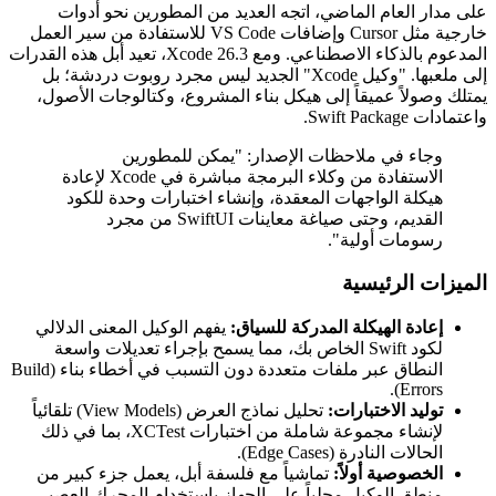
على مدار العام الماضي، اتجه العديد من المطورين نحو أدوات
خارجية مثل Cursor وإضافات VS Code للاستفادة من سير العمل
المدعوم بالذكاء الاصطناعي. ومع Xcode 26.3، تعيد أبل هذه القدرات
إلى ملعبها. "وكيل Xcode" الجديد ليس مجرد روبوت دردشة؛ بل
يمتلك وصولاً عميقاً إلى هيكل بناء المشروع، وكتالوجات الأصول،
واعتمادات Swift Package.
وجاء في ملاحظات الإصدار: "يمكن للمطورين
الاستفادة من وكلاء البرمجة مباشرة في Xcode لإعادة
هيكلة الواجهات المعقدة، وإنشاء اختبارات وحدة للكود
القديم، وحتى صياغة معاينات SwiftUI من مجرد
رسومات أولية".
الميزات الرئيسية
إعادة الهيكلة المدركة للسياق:
يفهم الوكيل المعنى الدلالي
لكود Swift الخاص بك، مما يسمح بإجراء تعديلات واسعة
النطاق عبر ملفات متعددة دون التسبب في أخطاء بناء (Build
Errors).
توليد الاختبارات:
تحليل نماذج العرض (View Models) تلقائياً
لإنشاء مجموعة شاملة من اختبارات XCTest، بما في ذلك
الحالات النادرة (Edge Cases).
الخصوصية أولاً:
تماشياً مع فلسفة أبل، يعمل جزء كبير من
منطق الوكيل محلياً على الجهاز باستخدام المحرك العصبي