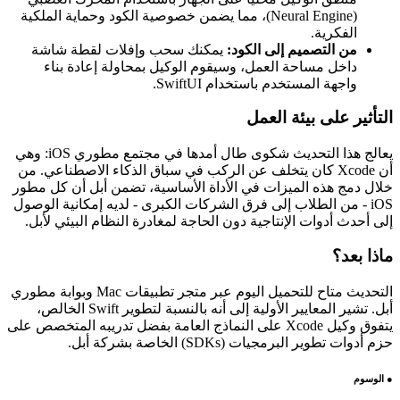
(Neural Engine)، مما يضمن خصوصية الكود وحماية الملكية
الفكرية.
من التصميم إلى الكود:
يمكنك سحب وإفلات لقطة شاشة
داخل مساحة العمل، وسيقوم الوكيل بمحاولة إعادة بناء
واجهة المستخدم باستخدام SwiftUI.
التأثير على بيئة العمل
يعالج هذا التحديث شكوى طال أمدها في مجتمع مطوري iOS: وهي
أن Xcode كان يتخلف عن الركب في سباق الذكاء الاصطناعي. من
خلال دمج هذه الميزات في الأداة الأساسية، تضمن أبل أن كل مطور
iOS - من الطلاب إلى فرق الشركات الكبرى - لديه إمكانية الوصول
إلى أحدث أدوات الإنتاجية دون الحاجة لمغادرة النظام البيئي لأبل.
ماذا بعد؟
التحديث متاح للتحميل اليوم عبر متجر تطبيقات Mac وبوابة مطوري
أبل. تشير المعايير الأولية إلى أنه بالنسبة لتطوير Swift الخالص،
يتفوق وكيل Xcode على النماذج العامة بفضل تدريبه المتخصص على
حزم أدوات تطوير البرمجيات (SDKs) الخاصة بشركة أبل.
●
الوسوم