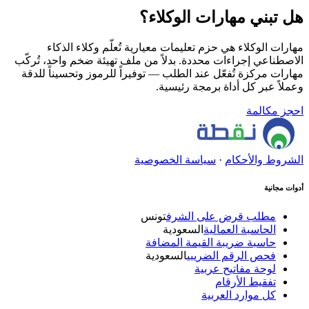
هل تبني مهارات الوكلاء؟
مهارات الوكلاء هي حزم تعليمات معيارية تُعلّم وكلاء الذكاء
الاصطناعي إجراءات محددة. بدلاً من ملف تهيئة ضخم واحد، تُركّب
مهارات مركزة تُفعّل عند الطلب — توفيراً للرموز وتحسيناً للدقة
وعملاً عبر كل أداة برمجة رئيسية.
احجز مكالمة
الشروط والأحكام
·
سياسة الخصوصية
أدوات مجانية
مطلب قرض على الشرف
تونس
الحاسبة العمالية
السعودية
حاسبة ضريبة القيمة المضافة
فحص الرقم الضريبي
السعودية
لوحة مفاتيح عربية
تفقيط الأرقام
كل موارد العربية