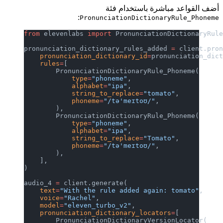
أضف القواعد مباشرة باستخدام فئة
:
PronunciationDictionaryRule_Phoneme
from
 elevenlabs 
import
 PronunciationDictionaryRul
pronunciation_dictionary_rules_added 
=
 client.pro
    pronunciation_dictionary_id
=
pronunciation_dic
    rules
=
[
        PronunciationDictionaryRule_Phoneme(
            type
=
"phoneme"
,
            alphabet
=
"ipa"
,
            string_to_replace
=
"tomato"
,
            phoneme
=
"/tə'meɪtoʊ/"
,
        ),
        PronunciationDictionaryRule_Phoneme(
            type
=
"phoneme"
,
            alphabet
=
"ipa"
,
            string_to_replace
=
"Tomato"
,
            phoneme
=
"/tə'meɪtoʊ/"
,
        ),
    ],
)
audio_4 
=
 client.generate(
    text
=
"With the rule added again: tomato"
,
    voice
=
"Rachel"
,
    model
=
"eleven_turbo_v2"
,
    pronunciation_dictionary_locators
=
[
        PronunciationDictionaryVersionLocator(