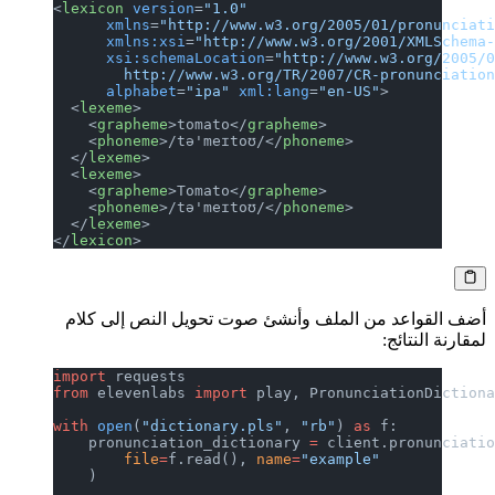
<
lexicon
 version
=
"1.0"
      xmlns
=
"http://www.w3.org/2005/01/pronunciat
      xmlns:xsi
=
"http://www.w3.org/2001/XMLSchema
      xsi:schemaLocation
=
"http://www.w3.org/2005/
        http://www.w3.org/TR/2007/CR-pronunciatio
      alphabet
=
"ipa"
 xml:lang
=
"en-US"
>
  <
lexeme
>
    <
grapheme
>tomato</
grapheme
>
    <
phoneme
>/tə'meɪtoʊ/</
phoneme
>
  </
lexeme
>
  <
lexeme
>
    <
grapheme
>Tomato</
grapheme
>
    <
phoneme
>/tə'meɪtoʊ/</
phoneme
>
  </
lexeme
>
</
lexicon
>
أضف القواعد من الملف وأنشئ صوت تحويل النص إلى كلام
لمقارنة النتائج:
import
 requests
from
 elevenlabs 
import
 play, PronunciationDiction
with
 open
(
"dictionary.pls"
, 
"rb"
) 
as
 f:
    pronunciation_dictionary 
=
 client.pronunciati
        file
=
f.read(), 
name
=
"example"
    )