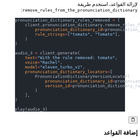
لإزالة القواعد، استخدم طريقة
:
remove_rules_from_the_pronunciation_dictionary
pronunciation_dictionary_rules_removed 
=
 (
    client.pronunciation_dictionary.remove_rules_
        pronunciation_dictionary_id
=
pronunciation
        rule_strings
=
[
"tomato"
, 
"Tomato"
],
    )
)
audio_3 
=
 client.generate(
    text
=
"With the rule removed: tomato"
,
    voice
=
"Rachel"
,
    model
=
"eleven_turbo_v2"
,
    pronunciation_dictionary_locators
=
[
        PronunciationDictionaryVersionLocator(
            pronunciation_dictionary_id
=
pronuncia
            version_id
=
pronunciation_dictionary_r
        )
    ],
)
play(audio_3)
إضافة القواعد