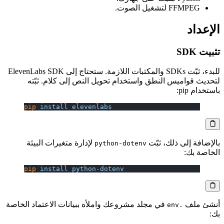
FFMPEG لتشغيل الصوت.
الإعداد
تثبيت SDK
للبدء، ثبّت SDKs والمكتبات اللازمة. ستحتاج إلى ElevenLabs SDK
لتحديث قواميس النطق واستخدام تحويل النص إلى كلام. ثبّته
باستخدام pip:
pip
 install
 elevenlabs
بالإضافة إلى ذلك، ثبّت
لإدارة متغيرات البيئة
python-dotenv
الخاصة بك:
pip
 install
 python-dotenv
أنشئ ملف
في مجلد مشروعك واملأه ببيانات الاعتماد الخاصة
.env
بك: