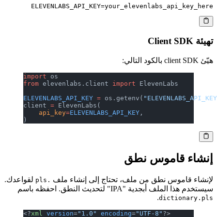
ELEVENLABS_API_KEY=your_elevenlabs_api_key_here

تهيئة Client SDK
هيّئ client SDK بالكود التالي:
import
 os
from
 elevenlabs.client 
import
 ElevenLabs
ELEVENLABS_API_KEY
 =
 os.getenv(
"ELEVENLABS_API_KE
client 
=
 ElevenLabs(
    api_key
=
ELEVENLABS_API_KEY
,
)
إنشاء قاموس نطق
لإنشاء قاموس نطق من ملف، تحتاج إلى إنشاء ملف
لقواعدك.
.pls
سيستخدم هذا الملف أبجدية "IPA" لتحديث النطق. احفظه باسم
.
dictionary.pls
<?
xml
 version
=
"1.0"
 encoding
=
"UTF-8"
?>