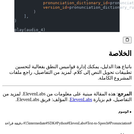
            pronunciation_dictionary_id
=
pronuncia
            version_id
=
pronunciation_dictionary_r
        )
    ],
)
play(audio_4)
الخلاصة
باتباع هذا الدليل، يمكنك إدارة قواميس النطق بفعالية لتحسين
تطبيقات تحويل النص إلى كلام. لمزيد من التفاصيل، راجع ملفات
المشروع الكاملة.
المرجع
: هذه المقالة مبنية على معلومات من ElevenLabs. لمزيد من
التفاصيل، قم بزيارة
ElevenLabs
. المؤلف: فريق ElevenLabs.
●
الوسوم
#
Pronunciation
#
Text-to-Speech
#
ElevenLabs
#
Python
#
SDK
#
intermediate
15 دقيقة قراءة
#