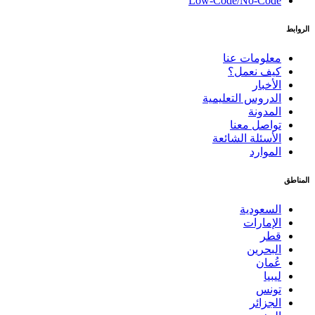
Low-Code/No-Code
الروابط
معلومات عنا
كيف نعمل؟
الأخبار
الدروس التعليمية
المدونة
تواصل معنا
الأسئلة الشائعة
الموارد
المناطق
السعودية
الإمارات
قطر
البحرين
عُمان
ليبيا
تونس
الجزائر