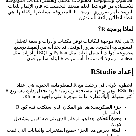
الحاسوب وتكنولوجيا المعلومات لتحليل وتفسير البيانات البيولوجية.
للاستفادة من قوة هذا العلم متعدد التخصصات، فإن الإلمام بلغات
البرمجة أمر ضروري. برمجة R، المعروفة ببساطتها وكفاءتها، هي
نقطة انطلاق رائعة للمبتدئين.
لماذا برمجة R؟
R هي لغة موجهة للكائنات توفر مكتبات وأدوات واسعة لتحليل
المعلوماتية الحيوية. بمرور الوقت، قد تجد أنه من المفيد توسيع
مجموعة أدواتك لتشمل لغات مثل Python و SQL أو أدوات مثل
Tableau. ومع ذلك، سنبدأ بأساسيات R لبناء أساس قوي.
إعداد RStudio
الخطوة الأولى في رحلتك مع R للمعلوماتية الحيوية هي إعداد
RStudio، وهي واجهة مستخدم رسومية قوية تجعل إدارة مشاريع R
أكثر سهولة. إليك نظرة عامة موجزة على واجهة RStudio:
جزء السكريبت
: هذا هو المكان الذي ستكتب فيه كود R
الخاص بك.
وحدة التحكم
: هذا هو المكان الذي يتم فيه تقييم وتشغيل
كودك.
البيئة
: يعرض هذا الجزء جميع المتغيرات والبيانات التي قمت
بحفظها.