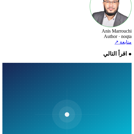
Anis Marrouchi
Author
· noqta
متابعة
↗
●
اقرأ التالي