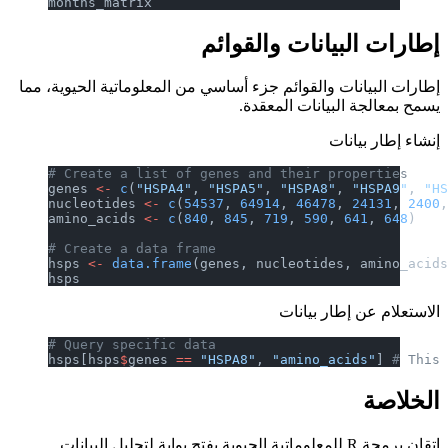
months_matrix
إطارات البيانات والقوائم
إطارات البيانات والقوائم جزء أساسي من المعلوماتية الحيوية، مما
يسمح بمعالجة البيانات المعقدة.
إنشاء إطار بيانات
# Create a list of genes and their properties
genes 
<-
 c
(
"HSPA4"
, 
"HSPA5"
, 
"HSPA8"
, 
"HSPA9"
, 
"H
nucleotides 
<-
 c
(
54537
, 
64914
, 
46478
, 
24131
, 
2400
amino_acids 
<-
 c
(
840
, 
845
, 
719
, 
590
, 
641
, 
648
)
# Create a data frame
hsps 
<-
 data.frame
(genes, nucleotides, amino_acid
hsps
الاستعلام عن إطار بيانات
# Query specific data
hsps[hsps
$
genes 
==
 "HSPA8"
, 
"amino_acids"
] 
# This
الخلاصة
إتقان برمجة R للمعلوماتية الحيوية يفتح بوابة لتحليل البيانات