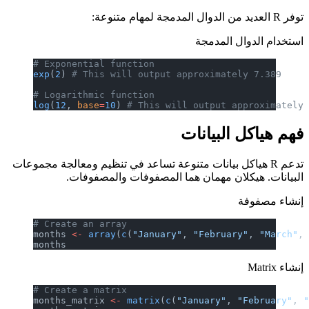
توفر R العديد من الدوال المدمجة لمهام متنوعة:
استخدام الدوال المدمجة
# Exponential function
exp
(
2
) 
# This will output approximately 7.389
# Logarithmic function
log
(
12
, 
base
=
10
) 
# This will output approximately
فهم هياكل البيانات
تدعم R هياكل بيانات متنوعة تساعد في تنظيم ومعالجة مجموعات
البيانات. هيكلان مهمان هما المصفوفات والمصفوفات.
إنشاء مصفوفة
# Create an array
months 
<-
 array
(
c
(
"January"
, 
"February"
, 
"March"
,
months
إنشاء Matrix
# Create a matrix
months_matrix 
<-
 matrix
(
c
(
"January"
, 
"February"
, 