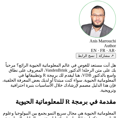
Anis Marrouchi
Author
EN · FR · AR
·
↗ مشاركة
نسخ الرابط
هل أنت مستعد للغوص في عالم المعلوماتية الحيوية الرائع؟ مرحباً
بك على متن الرحلة! الدكتور VandenBrink، المعروف على نطاق
واسع بالدكتور VDB، هنا ليقدم لك برمجة R وتطبيقاتها في
المعلوماتية الحيوية. سواء كنت مبتدئاً أو لديك بعض المعرفة الخلفية،
فإن هذا الدليل مصمم لإرشادك خلال الأساسيات بنبرة احترافية
وترويجية.
مقدمة في برمجة R للمعلوماتية الحيوية
المعلوماتية الحيوية هي مجال سريع النمو يجمع بين البيولوجيا وعلوم