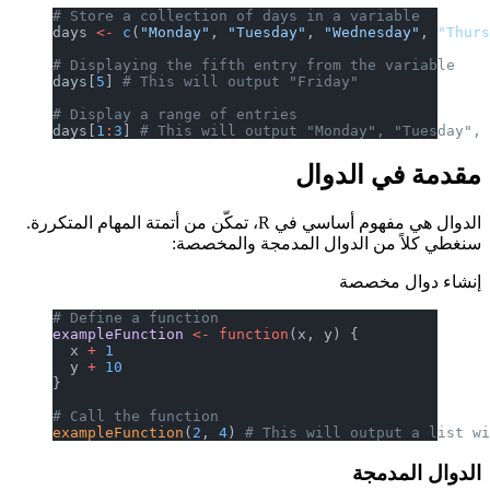
# Store a collection of days in a variable
days 
<-
 c
(
"Monday"
, 
"Tuesday"
, 
"Wednesday"
, 
"Thur
# Displaying the fifth entry from the variable
days[
5
] 
# This will output "Friday"
# Display a range of entries
days[
1
:
3
] 
# This will output "Monday", "Tuesday",
مقدمة في الدوال
الدوال هي مفهوم أساسي في R، تمكّن من أتمتة المهام المتكررة.
سنغطي كلاً من الدوال المدمجة والمخصصة:
إنشاء دوال مخصصة
# Define a function
exampleFunction
 <-
 function
(x, y) {
  x 
+
 1
  y 
+
 10
}
# Call the function
exampleFunction
(
2
, 
4
) 
# This will output a list w
الدوال المدمجة