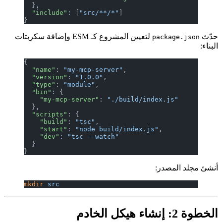
  },
  "include"
: [
"src/**/*"
]
}
حدّث
لتعيين المشروع كـ ESM وإضافة سكربتات
package.json
البناء:
{
  "name"
: 
"my-mcp-server"
,
  "version"
: 
"1.0.0"
,
  "type"
: 
"module"
,
  "bin"
: {
    "my-mcp-server"
: 
"./build/index.js"
  },
  "scripts"
: {
    "build"
: 
"tsc"
,
    "start"
: 
"node build/index.js"
,
    "dev"
: 
"tsc --watch"
  }
}
أنشئ مجلد المصدر:
mkdir
 src
الخطوة 2: إنشاء هيكل الخادم