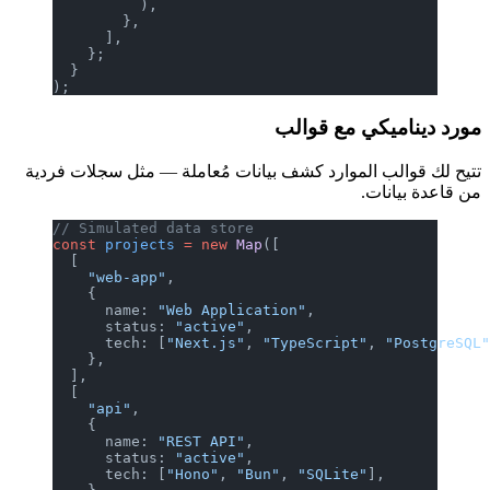
          ),
        },
      ],
    };
  }
);
مورد ديناميكي مع قوالب
تتيح لك قوالب الموارد كشف بيانات مُعاملة — مثل سجلات فردية
من قاعدة بيانات.
// Simulated data store
const
 projects
 =
 new
 Map
([
  [
    "web-app"
,
    {
      name: 
"Web Application"
,
      status: 
"active"
,
      tech: [
"Next.js"
, 
"TypeScript"
, 
"PostgreSQL
    },
  ],
  [
    "api"
,
    {
      name: 
"REST API"
,
      status: 
"active"
,
      tech: [
"Hono"
, 
"Bun"
, 
"SQLite"
],