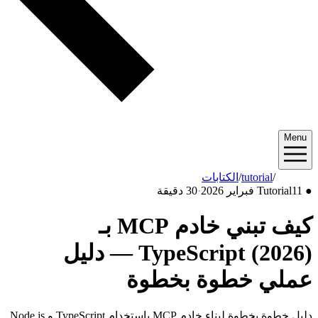
Menu
2026/02
/
tutorial
/
الكتابات
●
11 فبراير 2026
Tutorial
·
30 دقيقة
كيف تبني خادم MCP بـ
TypeScript (2026) — دليل
عملي خطوة بخطوة
دليل خطوة بخطوة لبناء خادم MCP باستخدام TypeScript و Node.js.