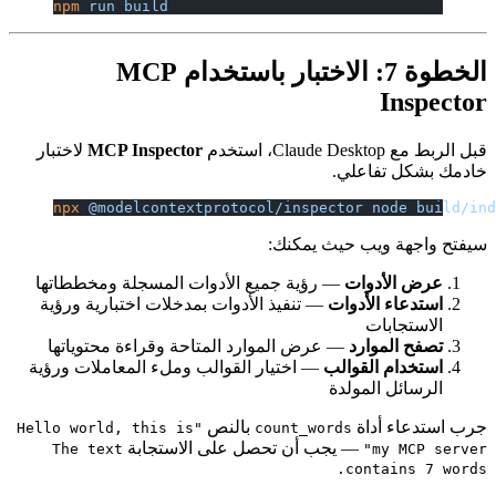
npm
 run
 build
الخطوة 7: الاختبار باستخدام MCP
Inspector
قبل الربط مع Claude Desktop، استخدم
MCP Inspector
لاختبار
خادمك بشكل تفاعلي.
npx
 @modelcontextprotocol/inspector
 node
 build/in
سيفتح واجهة ويب حيث يمكنك:
عرض الأدوات
— رؤية جميع الأدوات المسجلة ومخططاتها
استدعاء الأدوات
— تنفيذ الأدوات بمدخلات اختبارية ورؤية
الاستجابات
تصفح الموارد
— عرض الموارد المتاحة وقراءة محتوياتها
استخدام القوالب
— اختيار القوالب وملء المعاملات ورؤية
الرسائل المولدة
جرب استدعاء أداة
بالنص
"Hello world, this is
count_words
— يجب أن تحصل على الاستجابة
The text
my MCP server"
contains 7 words.