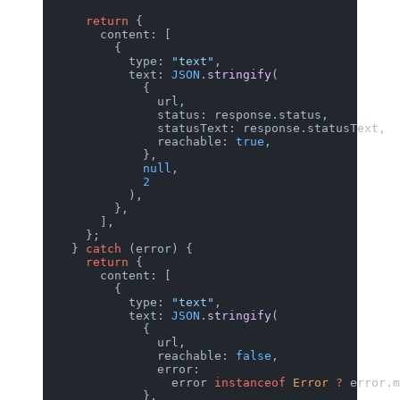
      return
 {
        content: [
          {
            type: 
"text"
,
            text: 
JSON
.
stringify
(
              {
                url,
                status: response.status,
                statusText: response.statusText,
                reachable: 
true
,
              },
              null
,
              2
            ),
          },
        ],
      };
    } 
catch
 (error) {
      return
 {
        content: [
          {
            type: 
"text"
,
            text: 
JSON
.
stringify
(
              {
                url,
                reachable: 
false
,
                error:
                  error 
instanceof
 Error
 ?
 error.
              },