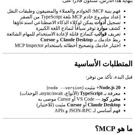
بنهاية هذا الدرس، ستكون قادراً على:
فهم بنية MCP: الخوادم والعملاء والمضيفون وطبقات النقل
إعداد مشروع خادم MCP بلغة TypeScript من الصفر
تسجيل
أدوات
يمكن لوكلاء الذكاء الاصطناعي استدعاؤها
كشف
موارد
توفر سياقاً لنماذج اللغة الكبيرة
تعريف
قوالب
كنماذج قابلة لإعادة الاستخدام للمهام الشائعة
ربط خادمك بـ
Claude Desktop
و
Cursor
اختبار خادمك وتصحيح أخطائه باستخدام MCP Inspector
المتطلبات الأساسية
قبل البدء، تأكد من توفر:
Node.js 20+
مثبت (
)
node --version
معرفة بـ
TypeScript
(الأنواع، async/await، الوحدات)
محرر كود
— VS Code أو Cursor موصى به
Claude Desktop
أو
Cursor
مثبت (للاختبار)
فهم أساسي لـ JSON-RPC و APIs
ما هو MCP؟