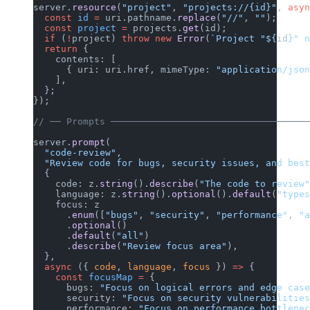
server.
resource
(
"project"
, 
"projects://{id}"
, 
asy
  const
 id
 =
 uri.pathname.
replace
(
"//"
, 
""
);
  const
 project
 =
 projects.
get
(id);
  if
 (
!
project) 
throw
 new
 Error
(
`Project "${
id
}" 
  return
 {
    contents: [
      { uri: uri.href, mimeType: 
"application/jso
    ],
  };
});
// ── Prompts ───────────────────────────────────
server.
prompt
(
  "code-review"
,
  "Review code for bugs, security issues, and bes
  {
    code: z.
string
().
describe
(
"The code to review
    language: z.
string
().
optional
().
default
(
"type
    focus: z
      .
enum
([
"bugs"
, 
"security"
, 
"performance"
, 
"
      .
optional
()
      .
default
(
"all"
)
      .
describe
(
"Review focus area"
),
  },
  async
 ({ 
code
, 
language
, 
focus
 }) 
=>
 {
    const
 focusMap
 =
 {
      bugs: 
"Focus on logical errors and edge cas
      security: 
"Focus on security vulnerabilitie
      performance: 
"Focus on performance bottlene