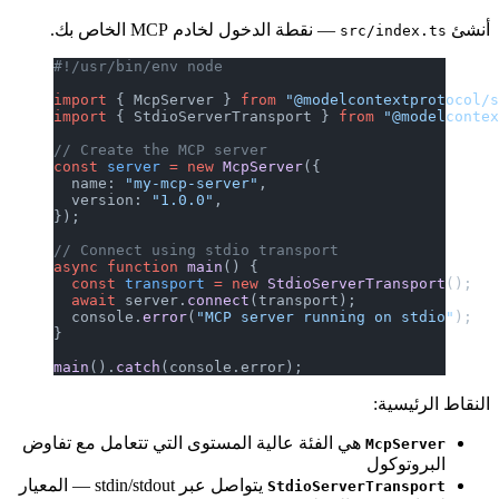
أنشئ
— نقطة الدخول لخادم MCP الخاص بك.
src/index.ts
#!/usr/bin/env node
import
 { McpServer } 
from
 "@modelcontextprotocol/
import
 { StdioServerTransport } 
from
 "@modelconte
// Create the MCP server
const
 server
 =
 new
 McpServer
({
  name: 
"my-mcp-server"
,
  version: 
"1.0.0"
,
});
// Connect using stdio transport
async
 function
 main
() {
  const
 transport
 =
 new
 StdioServerTransport
();
  await
 server.
connect
(transport);
  console.
error
(
"MCP server running on stdio"
);
}
main
().
catch
(console.error);
النقاط الرئيسية:
هي الفئة عالية المستوى التي تتعامل مع تفاوض
McpServer
البروتوكول
يتواصل عبر stdin/stdout — المعيار
StdioServerTransport