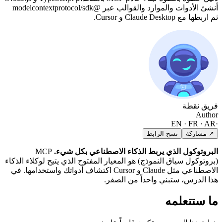
أنشئ الأدوات والموارد والقوالب عبر @modelcontextprotocol/sdk
ثم اربطها مع Claude Desktop و Cursor.
فريق نقطة
Author
EN · FR · AR
·
↗ مشاركة
نسخ الرابط
البروتوكول الذي يربط الذكاء الاصطناعي بكل شيء.
MCP
(بروتوكول سياق النموذج) هو المعيار المفتوح الذي يتيح لوكلاء الذكاء
الاصطناعي مثل Claude و Cursor اكتشاف أدواتك واستخدامها. في
هذا الدرس، ستبني واحداً من الصفر.
ما ستتعلمه