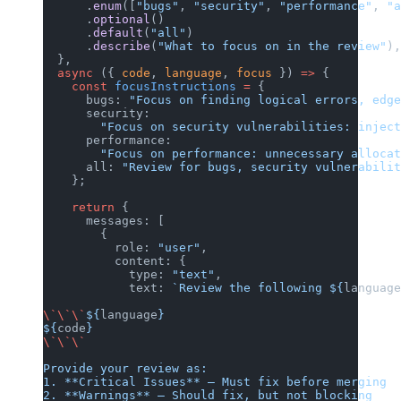
      .
enum
([
"bugs"
, 
"security"
, 
"performance"
, 
"
      .
optional
()
      .
default
(
"all"
)
      .
describe
(
"What to focus on in the review"
)
  },
  async
 ({ 
code
, 
language
, 
focus
 }) 
=>
 {
    const
 focusInstructions
 =
 {
      bugs: 
"Focus on finding logical errors, edg
      security:
        "Focus on security vulnerabilities: injec
      performance:
        "Focus on performance: unnecessary alloca
      all: 
"Review for bugs, security vulnerabili
    };
    return
 {
      messages: [
        {
          role: 
"user"
,
          content: {
            type: 
"text"
,
            text: 
`Review the following ${
languag
\`\`\`
${
language
}
${
code
}
\`\`\`
Provide your review as:
1. **Critical Issues** — Must fix before merging
2. **Warnings** — Should fix, but not blocking