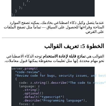
        },
      ],
    };
  }
);
عندما يتصل وكيل ذكاء اصطناعي بخادمك، يمكنه تصفح الموارد
المتاحة وقراءتها للحصول على السياق — تماماً مثل تصفح الملفات
على القرص.
الخطوة 5: تعريف القوالب
القوالب هي
نماذج قابلة لإعادة الاستخدام
توجه الذكاء الاصطناعي
نحو مهام محددة. إنها مثل تعليمات محفوظة يمكنها قبول معاملات.
server.
prompt
(
  "code-review"
,
  "Review code for bugs, security issues, and bes
  {
    code: z.
string
().
describe
(
"The code to review
    language: z
      .
string
()
      .
optional
()
      .
default
(
"typescript"
)
      .
describe
(
"Programming language"
),
    focus: z