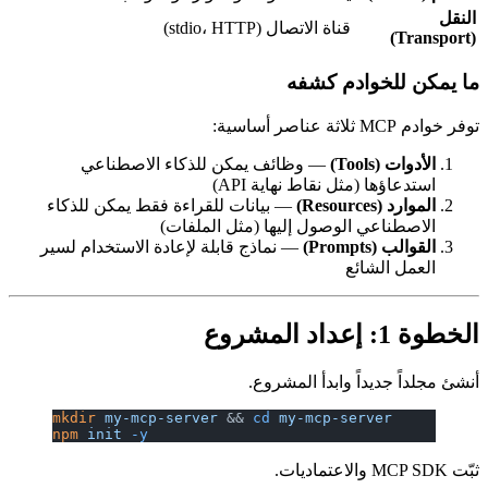
النقل
قناة الاتصال (stdio، HTTP)
(Transport)
ما يمكن للخوادم كشفه
توفر خوادم MCP ثلاثة عناصر أساسية:
الأدوات (Tools)
— وظائف يمكن للذكاء الاصطناعي
استدعاؤها (مثل نقاط نهاية API)
الموارد (Resources)
— بيانات للقراءة فقط يمكن للذكاء
الاصطناعي الوصول إليها (مثل الملفات)
القوالب (Prompts)
— نماذج قابلة لإعادة الاستخدام لسير
العمل الشائع
الخطوة 1: إعداد المشروع
أنشئ مجلداً جديداً وابدأ المشروع.
mkdir
 my-mcp-server
 && 
cd
 my-mcp-server
npm
 init
 -y
ثبّت MCP SDK والاعتماديات.