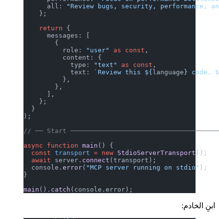
      all: 
"Review bugs, security, performance, a
    };
    return
 {
      messages: [
        {
          role: 
"user"
 as
 const
,
          content: {
            type: 
"text"
 as
 const
,
            text: 
`Review this ${
language
} code. 
          },
        },
      ],
    };
  }
);
// ── Start ─────────────────────────────────────
async
 function
 main
() {
  const
 transport
 =
 new
 StdioServerTransport
();
  await
 server.
connect
(transport);
  console.
error
(
"MCP server running on stdio"
);
}
main
().
catch
(console.error);
ابنِ الخادم: