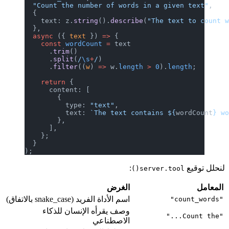
  "Count the number of words in a given text"
,
  {
    text: z.
string
().
describe
(
"The text to count 
  },
  async
 ({ 
text
 }) 
=>
 {
    const
 wordCount
 =
 text
      .
trim
()
      .
split
(
/
\s
+
/
)
      .
filter
((
w
) 
=>
 w.
length
 >
 0
).
length
;
    return
 {
      content: [
        {
          type: 
"text"
,
          text: 
`The text contains ${
wordCount
} w
        },
      ],
    };
  }
);
لنحلل توقيع
:
server.tool()
المعامل
الغرض
اسم الأداة الفريد (snake_case بالاتفاق)
"count_words"
وصف يقرأه الإنسان للذكاء
"Count the..."
الاصطناعي