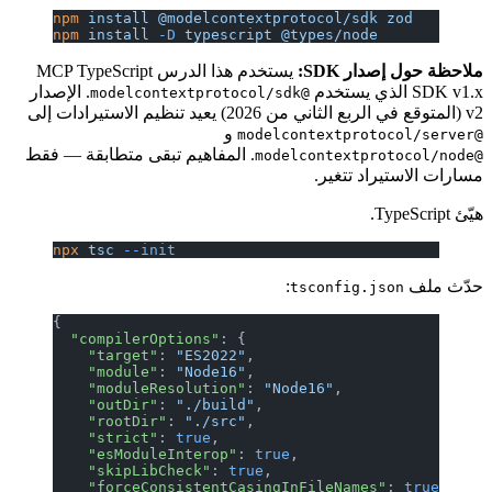
npm
 install
 @modelcontextprotocol/sdk
 zod
npm
 install
 -D
 typescript
 @types/node
ملاحظة حول إصدار SDK:
يستخدم هذا الدرس MCP TypeScript
SDK v1.x الذي يستخدم
. الإصدار
@modelcontextprotocol/sdk
v2 (المتوقع في الربع الثاني من 2026) يعيد تنظيم الاستيرادات إلى
و
@modelcontextprotocol/server
. المفاهيم تبقى متطابقة — فقط
@modelcontextprotocol/node
مسارات الاستيراد تتغير.
هيّئ TypeScript.
npx
 tsc
 --init
حدّث ملف
:
tsconfig.json
{
  "compilerOptions"
: {
    "target"
: 
"ES2022"
,
    "module"
: 
"Node16"
,
    "moduleResolution"
: 
"Node16"
,
    "outDir"
: 
"./build"
,
    "rootDir"
: 
"./src"
,
    "strict"
: 
true
,
    "esModuleInterop"
: 
true
,
    "skipLibCheck"
: 
true
,
    "forceConsistentCasingInFileNames"
: 
true