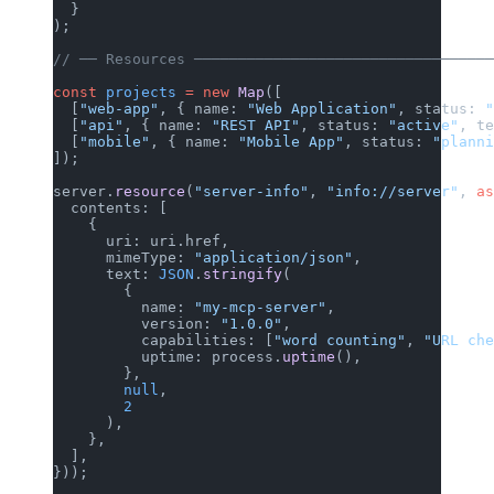
  }
);
// ── Resources ─────────────────────────────────
const
 projects
 =
 new
 Map
([
  [
"web-app"
, { name: 
"Web Application"
, status: 
  [
"api"
, { name: 
"REST API"
, status: 
"active"
, t
  [
"mobile"
, { name: 
"Mobile App"
, status: 
"plann
]);
server.
resource
(
"server-info"
, 
"info://server"
, 
a
  contents: [
    {
      uri: uri.href,
      mimeType: 
"application/json"
,
      text: 
JSON
.
stringify
(
        {
          name: 
"my-mcp-server"
,
          version: 
"1.0.0"
,
          capabilities: [
"word counting"
, 
"URL ch
          uptime: process.
uptime
(),
        },
        null
,
        2
      ),
    },
  ],
}));