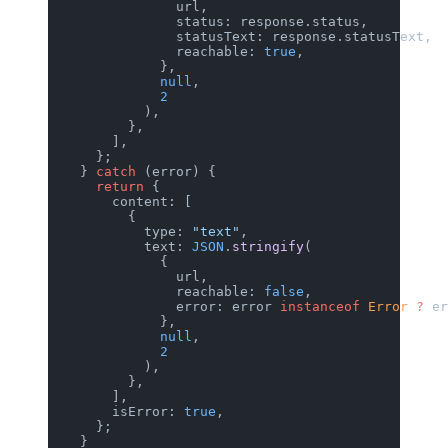
                url,
                status: response.status,
                statusText: response.statusText,
                reachable: 
true
,
              },
              null
,
              2
            ),
          },
        ],
      };
    } 
catch
 (error) {
      return
 {
        content: [
          {
            type: 
"text"
,
            text: 
JSON
.
stringify
(
              {
                url,
                reachable: 
false
,
                error: error 
instanceof
 Error
 ?
 e
              },
              null
,
              2
            ),
          },
        ],
        isError: 
true
,
      };
    }