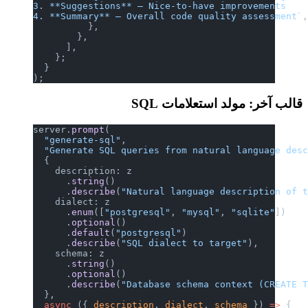
3. **Suggestions** — Nice-to-have improvements
4. **Summary** — Overall code quality assessment`
          },
        },
      ],
    };
  }
);
قالب آخر: مولد استعلامات SQL
server.
prompt
(
  "generate-sql"
,
  "Generate SQL queries from natural language des
  {
    description: z
      .
string
()
      .
describe
(
"Natural language description of 
    dialect: z
      .
enum
([
"postgresql"
, 
"mysql"
, 
"sqlite"
])
      .
optional
()
      .
default
(
"postgresql"
)
      .
describe
(
"SQL dialect to target"
),
    schema: z
      .
string
()
      .
optional
()
      .
describe
(
"Database schema context (CREATE 
  },
  async
 ({ 
description
, 
dialect
, 
schema
 }) 
=>
 {