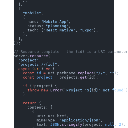
    },
  ],
  [
    "mobile"
,
    {
      name: 
"Mobile App"
,
      status: 
"planning"
,
      tech: [
"React Native"
, 
"Expo"
],
    },
  ],
]);
// Resource template — the {id} is a URI paramete
server.
resource
(
  "project"
,
  "projects://{id}"
,
  async
 (
uri
) 
=>
 {
    const
 id
 =
 uri.pathname.
replace
(
"//"
, 
""
);
    const
 project
 =
 projects.
get
(id);
    if
 (
!
project) {
      throw
 new
 Error
(
`Project "${
id
}" not found`
    }
    return
 {
      contents: [
        {
          uri: uri.href,
          mimeType: 
"application/json"
,
          text: 
JSON
.
stringify
(project, 
null
, 
2
),