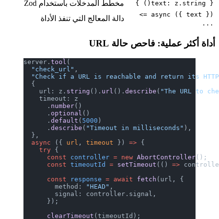
مخطط المدخلات باستخدام Zod
{ text: z.string() }
async ({ text }) =>
دالة المعالج التي تنفذ الأداة
...
أداة أكثر عملية: فاحص حالة URL
server.
tool
(
  "check_url"
,
  "Check if a URL is reachable and return its HTT
  {
    url: z.
string
().
url
().
describe
(
"The URL to ch
    timeout: z
      .
number
()
      .
optional
()
      .
default
(
5000
)
      .
describe
(
"Timeout in milliseconds"
),
  },
  async
 ({ 
url
, 
timeout
 }) 
=>
 {
    try
 {
      const
 controller
 =
 new
 AbortController
();
      const
 timeoutId
 =
 setTimeout
(() 
=>
 controll
      const
 response
 =
 await
 fetch
(url, {
        method: 
"HEAD"
,
        signal: controller.signal,
      });
      clearTimeout
(timeoutId);