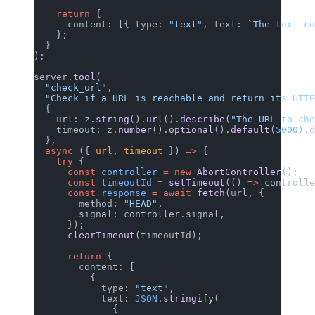
    return
 {
      content: [{ type: 
"text"
, text: 
`The text c
    };
  }
);
server.
tool
(
  "check_url"
,
  "Check if a URL is reachable and return its HTT
  {
    url: z.
string
().
url
().
describe
(
"The URL to ch
    timeout: z.
number
().
optional
().
default
(
5000
).
  },
  async
 ({ 
url
, 
timeout
 }) 
=>
 {
    try
 {
      const
 controller
 =
 new
 AbortController
();
      const
 timeoutId
 =
 setTimeout
(() 
=>
 controll
      const
 response
 =
 await
 fetch
(url, {
        method: 
"HEAD"
,
        signal: controller.signal,
      });
      clearTimeout
(timeoutId);
      return
 {
        content: [
          {
            type: 
"text"
,
            text: 
JSON
.
stringify
(
              {