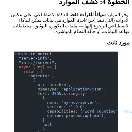
الخطوة 4: كشف الموارد
توفر الموارد
سياقاً للقراءة فقط
للذكاء الاصطناعي. على عكس
الأدوات (التي تنفذ إجراءات)، الموارد هي بيانات يمكن للذكاء
الاصطناعي الرجوع إليها — ملفات التكوين، التوثيق، مخططات
قواعد البيانات، أو حالة النظام المباشرة.
مورد ثابت
server.
resource
(
  "server-info"
,
  "info://server"
,
  async
 (
uri
) 
=>
 {
    return
 {
      contents: [
        {
          uri: uri.href,
          mimeType: 
"application/json"
,
          text: 
JSON
.
stringify
(
            {
              name: 
"my-mcp-server"
,
              version: 
"1.0.0"
,
              capabilities: [
"word counting"
, 
"UR
              uptime: process.
uptime
(),
            },
            null
,
            2