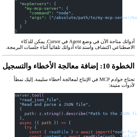
  "mcpServers"
: {
    "my-mcp-server"
: {
      "command"
: 
"node"
,
      "args"
: [
"/absolute/path/to/my-mcp-server/b
    }
  }
}
أدواتك متاحة الآن في وضع Agent في Cursor. يمكن للذكاء
الاصطناعي اكتشاف واستدعاء أدواتك تلقائياً أثناء جلسات البرمجة.
الخطوة 10: إضافة معالجة الأخطاء والتسجيل
تحتاج خوادم MCP في الإنتاج لمعالجة أخطاء سليمة. إليك نمطاً
لأدوات متينة:
server.
tool
(
  "read_json_file"
,
  "Read and parse a JSON file"
,
  {
    path: z.
string
().
describe
(
"Path to the JSON f
  },
  async
 ({ 
path
 }) 
=>
 {
    try
 {
      const
 { 
readFile
 } 
=
 await
 import
(
"node:fs/
      const
 content
 =
 await
 readFile
(path, 
"utf-8