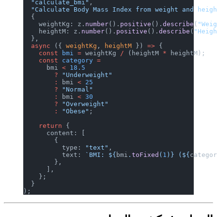
  "calculate_bmi"
,
  "Calculate Body Mass Index from weight and heig
  {
    weightKg: z.
number
().
positive
().
describe
(
"Wei
    heightM: z.
number
().
positive
().
describe
(
"Heig
  },
  async
 ({ 
weightKg
, 
heightM
 }) 
=>
 {
    const
 bmi
 =
 weightKg 
/
 (heightM 
*
 heightM);
    const
 category
 =
      bmi 
<
 18.5
        ?
 "Underweight"
        :
 bmi 
<
 25
        ?
 "Normal"
        :
 bmi 
<
 30
        ?
 "Overweight"
        :
 "Obese"
;
    return
 {
      content: [
        {
          type: 
"text"
,
          text: 
`BMI: ${
bmi
.
toFixed
(
1
)
} (${
catego
        },
      ],
    };
  }
);