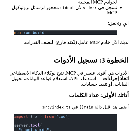
لخوادم MCP المحلية
نسجل في
لأن
محجوز لرسائل بروتوكول
stdout
stderr
MCP
ابنِ وتحقق:
npm
 run
 build
لديك الآن خادم MCP عامل (لكنه فارغ). لنضف القدرات.
الخطوة 3: تسجيل الأدوات
الأدوات هي أقوى عنصر في MCP. تتيح لوكلاء الذكاء الاصطناعي
اتخاذ إجراءات
— استدعاء APIs، استعلام قواعد البيانات، تحويل
البيانات، أو تنفيذ حسابات.
أداتك الأولى: عداد الكلمات
أضف هذا قبل دالة
في
:
src/index.ts
main()
import
 { z } 
from
 "zod"
;
server.
tool
(
  "count_words"
,