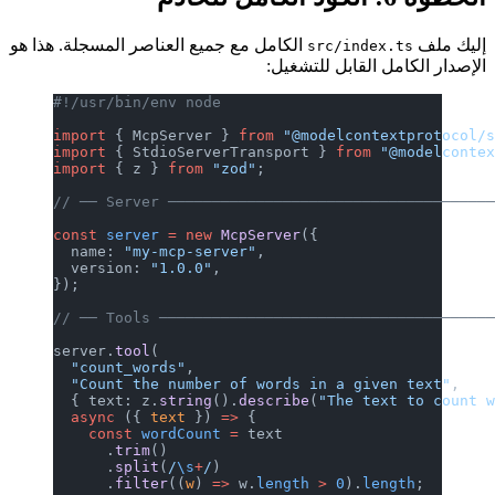
إليك ملف
الكامل مع جميع العناصر المسجلة. هذا هو
src/index.ts
الإصدار الكامل القابل للتشغيل:
#!/usr/bin/env node
import
 { McpServer } 
from
 "@modelcontextprotocol/
import
 { StdioServerTransport } 
from
 "@modelconte
import
 { z } 
from
 "zod"
;
// ── Server ────────────────────────────────────
const
 server
 =
 new
 McpServer
({
  name: 
"my-mcp-server"
,
  version: 
"1.0.0"
,
});
// ── Tools ─────────────────────────────────────
server.
tool
(
  "count_words"
,
  "Count the number of words in a given text"
,
  { text: z.
string
().
describe
(
"The text to count 
  async
 ({ 
text
 }) 
=>
 {
    const
 wordCount
 =
 text
      .
trim
()
      .
split
(
/
\s
+
/
)
      .
filter
((
w
) 
=>
 w.
length
 >
 0
).
length
;