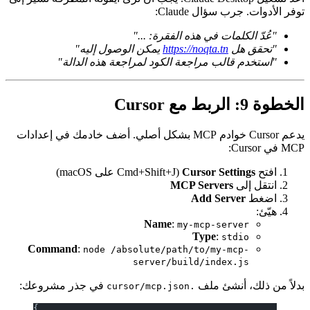
توفر الأدوات. جرب سؤال Claude:
"عُدّ الكلمات في هذه الفقرة: ..."
"تحقق هل
https://noqta.tn
يمكن الوصول إليه"
"استخدم قالب مراجعة الكود لمراجعة هذه الدالة"
الخطوة 9: الربط مع Cursor
يدعم Cursor خوادم MCP بشكل أصلي. أضف خادمك في إعدادات
MCP في Cursor:
افتح
Cursor Settings
(Cmd+Shift+J على macOS)
انتقل إلى
MCP Servers
اضغط
Add Server
هيّئ:
Name
:
my-mcp-server
Type
:
stdio
Command
:
node /absolute/path/to/my-mcp-
server/build/index.js
بدلاً من ذلك، أنشئ ملف
في جذر مشروعك:
.cursor/mcp.json
{