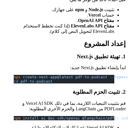
تثبيت
Node.js
و
npm
على جهازك.
حساب
Vercel
.
مفتاح OpenAI API
.
مفتاح ElevenLabs API
(إذا كنت تخطط لاستخدام
ElevenLabs لتحويل النص إلى كلام).
إعداد المشروع
1. تهيئة تطبيق Next.js
ابدأ بإنشاء تطبيق Next.js جديد:
npx
 create-next-app@latest
 pdf-to-podcast
 --types
cd
 pdf-to-podcast
2. تثبيت الحزم المطلوبة
قم بتثبيت التبعيات اللازمة، بما في ذلك Vercel AI SDK و
PDFLoader من LangChain والحزم الأخرى المطلوبة:
npm
 install
 ai
 @ai-sdk/openai
 @langchain/pdfjs
 zo
: Vercel AI SDK لتكاملات الذكاء الاصطناعي.
ai