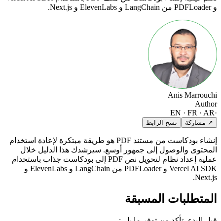
و PDFLoader من LangChain و ElevenLabs و Next.js.
Anis Marrouchi
Author
EN · FR · AR
·
↗ مشاركة
نسخ الرابط
إنشاء بودكاست من مستند PDF هو طريقة مبتكرة لإعادة استخدام
المحتوى والوصول إلى جمهور أوسع. سيرشدك هذا الدليل خلال
عملية إعداد نظام لتحويل نص PDF إلى بودكاست جذاب باستخدام
Vercel AI SDK و PDFLoader من LangChain و ElevenLabs و
Next.js.
المتطلبات المسبقة
قبل البدء، تأكد من توفر ما يلي: