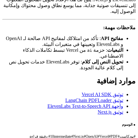
إلى تنسيقات صوتية جذابة، مما يوسع نطاق وصول محتواك وإمكانية
الوصول إليه.
ملاحظات مهمة:
مفاتيح API
: تأكد من امتلاكك لمفاتيح API صالحة لـ OpenAI
و ElevenLabs وتعيينها في متغيرات البيئة.
التبعيات
: حزمة
من Vercel تبسط تكاملات الذكاء
ai
الاصطناعي.
تحويل النص إلى كلام
: توفر ElevenLabs خدمات تحويل نص
إلى كلام عالية الجودة.
موارد إضافية
توثيق Vercel AI SDK
توثيق LangChain PDFLoader
واجهة ElevenLabs Text-to-Speech API
توثيق Next.js
●
الوسوم
#
بودكاست
#
PDF
#
Vercel
#
OpenAI
#
Next.js
#
intermediate
10 دقيقة قراءة
#