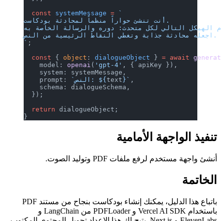
  const
 systemMessage
 =
 `
أنت تنشئ حواراً منظماً لمحادثة بودكاست.
اجعله محادثة جذابة وتغطي النقاط الرئيسية من النص.
`
;
  const
 { 
object
: 
dialogueObject
 } 
=
 await
 genera
    model: 
openai
(
'gpt-4'
, { apiKey }),
    system: systemMessage,
,
}`
text
`النص: ${
    prompt: 
    schema: dialogueSchema,
  });
  return
 dialogueObject;
}
تنفيذ الواجهة الأمامية
أنشئ واجهة مستخدم لرفع ملفات PDF وتوليد الصوت.
الخاتمة
باتباع هذا الدليل، يمكنك إنشاء بودكاست بنجاح من مستند PDF
باستخدام Vercel AI SDK و PDFLoader من LangChain و
ElevenLabs و Next.js. يتيح لك هذا الإعداد تحويل المحتوى المكتوب