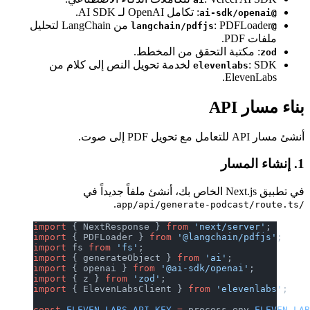
: تكامل OpenAI لـ AI SDK.
@ai-sdk/openai
: PDFLoader من LangChain لتحليل
@langchain/pdfjs
ملفات PDF.
: مكتبة التحقق من المخطط.
zod
: SDK لخدمة تحويل النص إلى كلام من
elevenlabs
ElevenLabs.
بناء مسار API
أنشئ مسار API للتعامل مع تحويل PDF إلى صوت.
1. إنشاء المسار
في تطبيق Next.js الخاص بك، أنشئ ملفاً جديداً في
.
/app/api/generate-podcast/route.ts
import
 { NextResponse } 
from
 'next/server'
;
import
 { PDFLoader } 
from
 '@langchain/pdfjs'
;
import
 fs 
from
 'fs'
;
import
 { generateObject } 
from
 'ai'
;
import
 { openai } 
from
 '@ai-sdk/openai'
;
import
 { z } 
from
 'zod'
;
import
 { ElevenLabsClient } 
from
 'elevenlabs'
;
const
 ELEVEN_LABS_API_KEY
 =
 process.env.
ELEVEN_LA