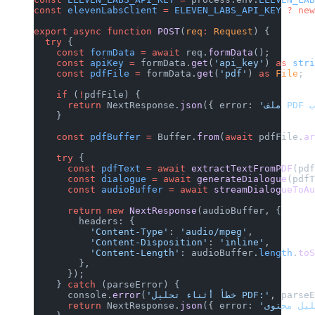
const
 elevenLabsClient
 =
 ELEVEN_LABS_API_KEY
 ?
 ne
export
 async
 function
 POST
(
req
:
 Request
) {
  try
 {
    const
 formData
 =
 await
 req.
formData
();
    const
 apiKey
 =
 formData.
get
(
'api_key'
) 
as
 str
    const
 pdfFile
 =
 formData.
get
(
'pdf'
) 
as
 File
;
    if
 (
!
pdfFile) {
      return
 NextResponse.
json
({ error: 
    }
    const
 pdfBuffer
 =
 Buffer.
from
(
await
 pdfFile.
a
    try
 {
      const
 pdfText
 =
 await
 extractTextFromPDF
(pd
      const
 dialogue
 =
 await
 generateDialogue
(pdf
      const
 audioBuffer
 =
 await
 streamDialogueToA
      return
 new
 NextResponse
(audioBuffer, {
        headers: {
          'Content-Type'
: 
'audio/mpeg'
,
          'Content-Disposition'
: 
'inline'
,
          'Content-Length'
: audioBuffer.
length
.
to
        },
      });
    } 
catch
 (parseError) {
, parse
'خطأ أثناء تحليل PDF:'
(
error
      console.
      return
 NextResponse.
json
({ error: 