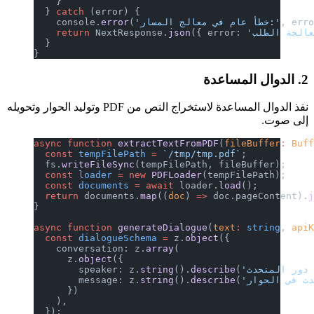
    }
  } 
catch
 (error) {
, err
'خطأ عام في معالج المسار:'
(
error
    console.
    return
 NextResponse.
json
({ error: 
  }
}
2. الدوال المساعدة
نفذ الدوال المساعدة لاستخراج النص من PDF وتوليد الحوار وتحويله
إلى صوت.
async
 function
 extractTextFromPDF
(
fileBuffer
:
 Buf
  const
 tempFilePath
 =
 `/tmp/tmp.pdf`
;
  fs.
writeFileSync
(tempFilePath, fileBuffer);
  const
 loader
 =
 new
 PDFLoader
(tempFilePath);
  const
 documents
 =
 await
 loader.
load
();
  return
 documents.
map
((
doc
) 
=>
 doc.pageContent).
}
async
 function
 generateDialogue
(
text
:
 string
, 
api
  const
 dialogueSchema
 =
 z.
object
({
    conversation: z.
array
(
      z.
object
({
        speaker: z.
string
().
describe
(
        message: z.
string
().
describe
(
      })
    ),
  });