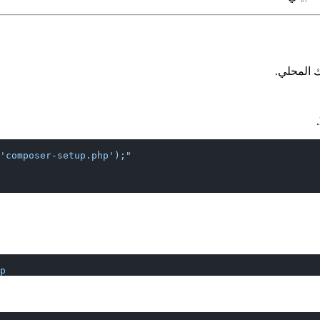
 المحلي.
'composer-setup.php');"
p