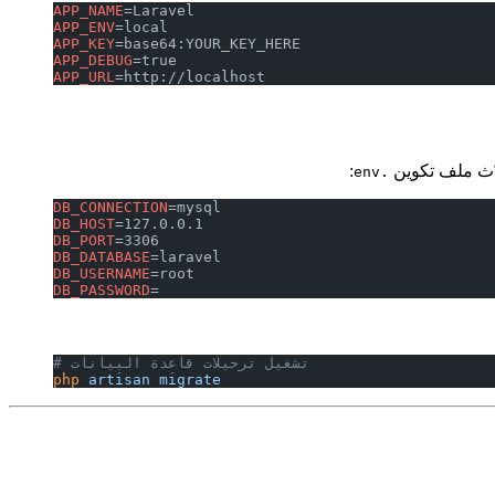
APP_NAME
=Laravel
APP_ENV
=local
APP_KEY
=base64:YOUR_KEY_HERE
APP_DEBUG
=true
APP_URL
=http://localhost
:
.env
DB_CONNECTION
=mysql
DB_HOST
=127.0.0.1
DB_PORT
=3306
DB_DATABASE
=laravel
DB_USERNAME
=root
DB_PASSWORD
=
# تشغيل ترحيلات قاعدة البيانات
php
 artisan
 migrate