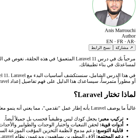
Anis Marrouchi
Author
EN · FR · AR
·
↗ مشاركة
نسخ الرابط
لمساعدتك في بناء تطبيقاتك.
أو مطوراً متمرساً، سيساعدك هذا الدليل على فهم تفاصيل إعداد Laravel وتكوينه وهيكل مجلداته.
لماذا تختار Laravel؟
غالباً ما يوصف Laravel بأنه إطار عمل "تقدمي"، مما يعني أنه ينمو معك. مع Laravel، تحصل على أفضل ما في العالمين: منحنى تعلم بسيط للمبتدئين وأدوات قوية للمطورين المتقدمين. تشمل الميزات الرئيسية:
تركيب معبر:
يجعل كودك ليس وظيفياً فحسب بل جميلاً أيضاً.
أدوات قوية:
لحقن التبعيات واختبار الوحدات والطوابير والأحدا
قابلية التوسع:
دعم مدمج لأنظمة التخزين المؤقت الموزعة السريعة م
دعم المجتمع:
آلاف المطورين يساهمون ويدعمون نظام Laravel البيئي.