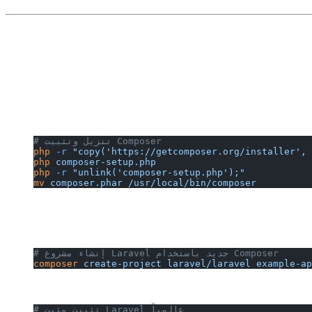
# تنزيل وتثبيت Composer
php
 -r
 "copy('https://getcomposer.org/installer', 
php
 composer-setup.php
php
 -r
 "unlink('composer-setup.php');"
mv
 composer.phar
 /usr/local/bin/composer
# إنشاء مشروع Laravel جديد باستخدام Composer
composer
 create-project
 laravel/laravel
 example-ap
# تثبيت مثبت Laravel عالمياً