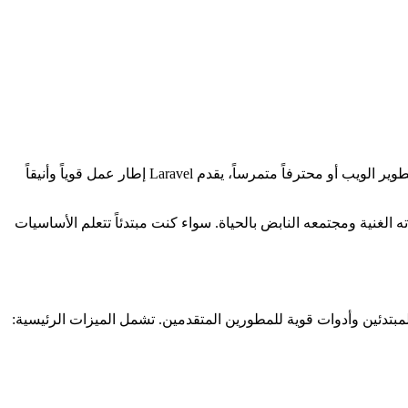
مرحباً بك في درس Laravel 11 المتعمق! في هذه الحلقة، نغوص في التثبيت والتكوين وهيكل المجلدات في Laravel 11. سواء كنت جديداً في تطوير الويب أو محترفاً متمرساً، يقدم Laravel إطار عمل قوياً وأنيقاً
مل PHP شائع معروف بتركيبته الأنيقة ومجموعة ميزاته الغنية ومجتمعه النابض بالحياة. سواء كنت مبتدئاً تتعلم الأساسيات