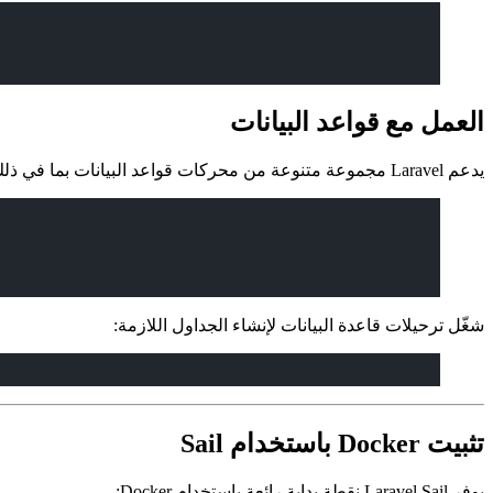
العمل مع قواعد البيانات
يدعم Laravel مجموعة متنوعة من محركات قواعد البيانات بما في ذلك MySQL و PostgreSQL و SQLite. إذا كنت تريد استخدام MySQL، حدّث ملف تكوين
شغّل ترحيلات قاعدة البيانات لإنشاء الجداول اللازمة:
تثبيت Docker باستخدام Sail
يوفر Laravel Sail نقطة بداية رائعة باستخدام Docker: