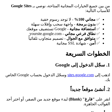
من بين جميع الخيارات المجانية المتاحة، نوصي بـ
Google Sites
للأسباب التالية:
✅
مجاني 100%
- لا توجد رسوم خفية
✅
بدون برمجة
- واجهة سحب وإفلات سهلة
✅
استضافة مجانية
- Google تستضيف موقعك
✅
نطاق فرعي مجاني
- yoursite.google.com
✅
متوافق مع الجوال
- تصميم متجاوب تلقائياً
✅
آمن
- شهادة SSL مجانية
الخطوات السريعة
1. سجّل الدخول إلى Google
اذهب إلى
sites.google.com
وسجّل الدخول بحساب Google الخاص
بك.
2. أنشئ موقعاً جديداً
انقر على
"فارغ" (Blank)
لبدء موقع جديد من الصفر، أو اختر أحد
القوالب الجاهزة.