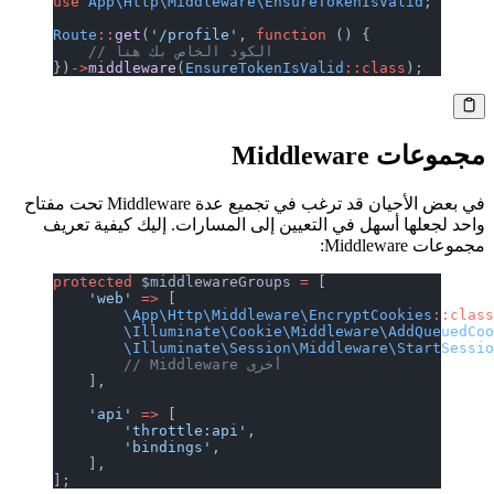
use
 App\Http\Middleware\EnsureTokenIsValid
;
Route
::
get
(
'/profile'
, 
function
 () {
    // الكود الخاص بك هنا
})
->
middleware
(
EnsureTokenIsValid
::class
);
مجموعات Middleware
في بعض الأحيان قد ترغب في تجميع عدة Middleware تحت مفتاح
واحد لجعلها أسهل في التعيين إلى المسارات. إليك كيفية تعريف
مجموعات Middleware:
protected
 $middlewareGroups 
=
 [
    'web'
 =>
 [
        \App\Http\Middleware\EncryptCookies
::clas
        \Illuminate\Cookie\Middleware\AddQueuedCo
        \Illuminate\Session\Middleware\StartSessi
        // Middleware أخرى
    ],
    'api'
 =>
 [
        'throttle:api'
,
        'bindings'
,
    ],
];