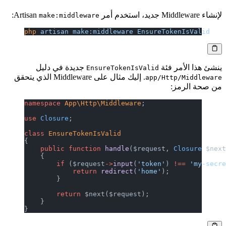
لإنشاء Middleware جديد، استخدم أمر Artisan
:
make:middleware
php
 artisan
 make:middleware
 EnsureTokenIsValid
ينشئ هذا الأمر فئة
جديدة في دليل
EnsureTokenIsValid
. إليك مثال على Middleware الذي يتحقق
app/Http/Middleware
من صحة الرمز:
namespace
 App\Http\Middleware
;
use
 Closure
;
class
 EnsureTokenIsValid
{
    public
 function
 handle
($request, 
Closure
 $nex
    {
        if
 ($request
->
input
(
'token'
) 
!==
 'my-secr
            return
 redirect
(
'home'
);
        }
        return
 $next($request);
    }
}