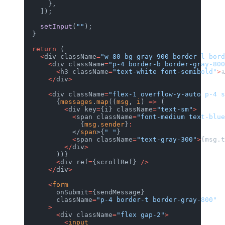
      },
    ]);
    setInput
(
""
);
  }
  return
 (
    <
div className
=
"w-80 bg-gray-900 border-l bor
      <
div className
=
"p-4 border-b border-gray-80
        <
h3 className
=
"text-white font-semibold"
>
      </
div
>
      <
div className
=
"flex-1 overflow-y-auto p-4 
        {
messages
.
map
((
msg
, 
i
) 
=>
 (
          <
div key
=
{i} className
=
"text-sm"
>
            <
span className
=
"font-medium text-blu
              {
msg
.
sender
}
:
            </
span
>{
" "
}
            <
span className
=
"text-gray-300"
>
{msg.
          </
div
>
        ))}
        <
div ref
=
{scrollRef} 
/>
      </
div
>
      <
form
        onSubmit
=
{sendMessage}
        className
=
"p-4 border-t border-gray-800"
      >
        <
div className
=
"flex gap-2"
>
          <
input