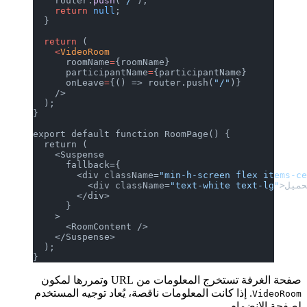
    router.
push
(
"/"
);
    return
 null
;
  }
  return
 (
    <
VideoRoom
      roomName
=
{roomName}
      participantName
=
{participantName}
      onLeave
=
{() => router.push(
"/"
)}
    />
  );
}
export default function RoomPage() {
  return (
    <Suspense
      fallback={
        <div className=
"min-h-screen flex items-c
          <div className=
"text-white text-lg"
        </div>
      }
    >
      <RoomContent />
    </Suspense>
  );
}
صفحة الغرفة تستخرج المعلومات من URL وتمررها لمكون
. إذا كانت المعلومات ناقصة، يُعاد توجيه المستخدم
VideoRoom
لصفحة الانضمام.