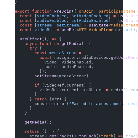
}
export
 function
 PreJoin
({ 
onJoin
, 
participantName
  const
 [
videoEnabled
, 
setVideoEnabled
] 
=
 useStat
  const
 [
audioEnabled
, 
setAudioEnabled
] 
=
 useStat
  const
 [
stream
, 
setStream
] 
=
 useState
<
MediaStrea
  const
 videoRef
 =
 useRef
<
HTMLVideoElement
>(
null
)
  useEffect
(() 
=>
 {
    async
 function
 getMedia
() {
      try
 {
        const
 mediaStream
 =
          await
 navigator.mediaDevices.
getUserMed
            video: videoEnabled,
            audio: audioEnabled,
          });
        setStream
(mediaStream);
        if
 (videoRef.current) {
          videoRef.current.srcObject 
=
 mediaStrea
        }
      } 
catch
 (err) {
        console.
error
(
"Failed to access media dev
      }
    }
    getMedia
();
    return
 () 
=>
 {
      stream?.
getTracks
().
forEach
((
track
) 
=>
 trac