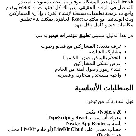
LiveKit
يحل هذه المشكلة بتوفير بنية تحتية مفتوحة المصدر
للتواصل في الوقت الحقيقي. يدير لك كل تعقيدات WebRTC ويقدم
واجهات برمجة تطبيقات بسيطة لإنشاء الغرف وإدارة المشاركين
وبث الوسائط. مع مكتبات React الجاهزة، يمكنك بناء تطبيق
مكالمات فيديو كامل بأقل جهد.
في هذا الدليل، ستبني
تطبيق مؤتمرات فيديو
يدعم:
غرف متعددة المشاركين مع فيديو وصوت
مشاركة الشاشة
التحكم بالميكروفون والكاميرا
عرض شبكي للمشاركين
إنشاء رموز وصول آمنة من الخادم
واجهة مستخدم متجاوبة وعصرية
المتطلبات الأساسية
قبل البدء، تأكد من توفر:
Node.js 20+
مثبت
معرفة أساسية بـ
React
و
TypeScript
إلمام بـ
Next.js App Router
حساب مجاني على
LiveKit Cloud
(أو خادم LiveKit محلي
عبر Docker)