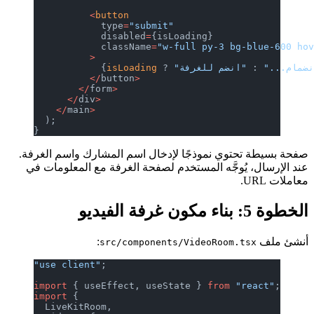
          <
button
            type
=
"submit"
            disabled
=
{isLoading}
            className
=
"w-full py-3 bg-blue-600 ho
          >
نضمام..."
 : 
 ? 
isLoading
            {
          </
button
>
        </
form
>
      </
div
>
    </
main
>
  );
}
صفحة بسيطة تحتوي نموذجًا لإدخال اسم المشارك واسم الغرفة.
عند الإرسال، يُوجَّه المستخدم لصفحة الغرفة مع المعلومات في
معاملات URL.
الخطوة 5: بناء مكون غرفة الفيديو
أنشئ ملف
:
src/components/VideoRoom.tsx
"use client"
;
import
 { useEffect, useState } 
from
 "react"
;
import
 {
  LiveKitRoom,