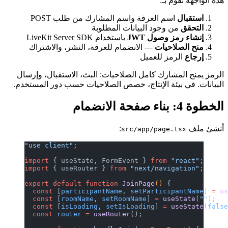
هذه الواجهة تقوم بـ:
استقبال
اسم الغرفة واسم المشارك من طلب POST
التحقق
من وجود البيانات المطلوبة
إنشاء رمز وصول JWT
باستخدام LiveKit Server SDK
منح الصلاحيات
— الانضمام للغرفة، النشر، والاشتراك
إرجاع
الرمز للعميل
الرمز يمنح المشارك كامل الصلاحيات: البث، الاستقبال، وإرسال
البيانات. في بيئة الإنتاج، خصص الصلاحيات حسب دور المستخدم.
الخطوة 4: بناء صفحة الانضمام
أنشئ ملف
:
src/app/page.tsx
"use client"
;
import
 { useState, FormEvent } 
from
 "react"
;
import
 { useRouter } 
from
 "next/navigation"
;
export
 default
 function
 JoinPage
() 
{
  const
 [
participantName
, 
setParticipantName
] 
=
 u
  const
 [
roomName
, 
setRoomName
] 
=
 useState
(
""
);
  const
 [
isLoading
, 
setIsLoading
] 
=
 useState
(
fals
  const
 router
 =
 useRouter
();