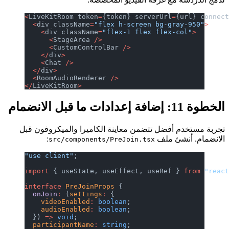
<
LiveKitRoom token
=
{token} serverUrl
=
{url} connec
  <
div className
=
"flex h-screen bg-gray-950"
>
    <
div className
=
"flex-1 flex flex-col"
>
      <
StageArea 
/>
      <
CustomControlBar 
/>
    </
div
>
    <
Chat 
/>
  </
div
>
  <
RoomAudioRenderer 
/>
</
LiveKitRoom
>
الخطوة 11: إضافة إعدادات ما قبل الانضمام
تجربة مستخدم أفضل تتضمن معاينة الكاميرا والميكروفون قبل
الانضمام. أنشئ ملف
:
src/components/PreJoin.tsx
"use client"
;
import
 { useState, useEffect, useRef } 
from
 "reac
interface
 PreJoinProps
 {
  onJoin
:
 (
settings
:
 {
    videoEnabled
:
 boolean
;
    audioEnabled
:
 boolean
;
  }) 
=>
 void
;
  participantName
:
 string
;