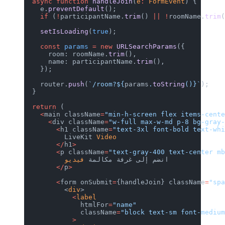
  async
 function
 handleJoin
(
e
:
 FormEvent
) {
    e.
preventDefault
();
    if
 (
!
participantName.
trim
() 
||
 !
roomName.
trim
    setIsLoading
(
true
);
    const
 params
 =
 new
 URLSearchParams
({
      room: roomName.
trim
(),
      name: participantName.
trim
(),
    });
    router.
push
(
`/room?${
params
.
toString
()
}`
);
  }
  return
 (
    <
main className
=
"min-h-screen flex items-cent
      <
div className
=
"w-full max-w-md p-8 bg-gray
        <
h1 className
=
"text-3xl font-bold text-wh
          LiveKit 
Video
        </
h1
>
        <
p className
=
"text-gray-400 text-center m
          انضم إلى غرفة مكالمة 
فيديو
        </
p
>
        <
form onSubmit
=
{handleJoin} className
=
"sp
          <
div
>
            <
label
              htmlFor
=
"name"
              className
=
"block text-sm font-mediu
            >