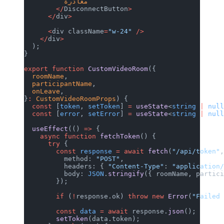
          مغادرة
        </
DisconnectButton
>
      </
div
>
      <
div className
=
"w-24"
 />
    </
div
>
  );
}
export
 function
 CustomVideoRoom
({
  roomName
,
  participantName
,
  onLeave
,
}
:
 CustomVideoRoomProps
) {
  const
 [
token
, 
setToken
] 
=
 useState
<
string
 |
 nul
  const
 [
error
, 
setError
] 
=
 useState
<
string
 |
 nul
  useEffect
(() 
=>
 {
    async
 function
 fetchToken
() {
      try
 {
        const
 response
 =
 await
 fetch
(
"/api/token"
          method: 
"POST"
,
          headers: { 
"Content-Type"
: 
"application
          body: 
JSON
.
stringify
({ roomName, partic
        });
        if
 (
!
response.ok) 
throw
 new
 Error
(
"Failed
        const
 data
 =
 await
 response.
json
();
        setToken
(data.token);