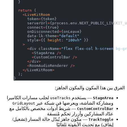
  }
  return
 (
    <
LiveKitRoom
      token
=
{token}
      serverUrl
=
{process.env.NEXT_PUBLIC_LIVEKIT_
      connect
=
{true}
      onDisconnected
=
{onLeave}
      data
-
lk
-
theme
=
"default"
      style
=
{{ 
height
: 
"100vh"
 }}
    >
      <
div className
=
"flex flex-col h-screen bg-g
        <
StageArea 
/>
        <
CustomControlBar 
/>
      </
div
>
      <
RoomAudioRenderer 
/>
    </
LiveKitRoom
>
  );
}
الفرق بين هذا المكون والمكون الجاهز:
— يستخدم
لجلب مسارات الكاميرا
useTracks
StageArea
ومشاركة الشاشة، ويعرضها في شبكة عبر
GridLayout
— شريط أدوات مخصص بالكامل مع
CustomControlBar
عدّاد المشاركين وأزرار تحكم مُنسقة
— مكون جاهز يُبدّل حالة المسار (تشغيل/
TrackToggle
إيقاف) مع تحديث الأيقونة تلقائيًا