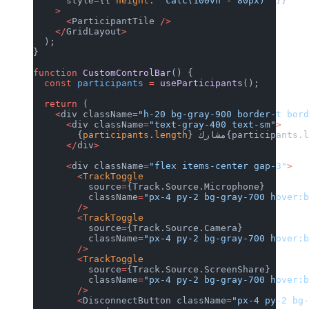
      style
=
{{ 
height
: 
"calc(100vh - 80px)"
 }}
    >
      <
ParticipantTile 
/>
    </
GridLayout
>
  );
}
function
 CustomControlBar
() {
  const
 participants
 =
 useParticipants
();
  return
 (
    <
div className
=
"h-20 bg-gray-900 border-t bor
      <
div className
=
"text-gray-400 text-sm"
>
participants.le > 
length
.
participants
        {
      </
div
>
      <
div className
=
"flex items-center gap-3"
>
        <
TrackToggle
          source
=
{Track.Source.Microphone}
          className
=
"px-4 py-2 bg-gray-700 hover:
        />
        <
TrackToggle
          source
=
{Track.Source.Camera}
          className
=
"px-4 py-2 bg-gray-700 hover:
        />
        <
TrackToggle
          source
=
{Track.Source.ScreenShare}
          className
=
"px-4 py-2 bg-gray-700 hover:
        />
        <
DisconnectButton className
=
"px-4 py-2 bg