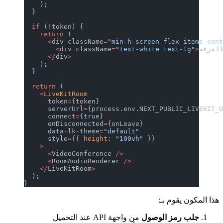
    );
  }
  if
 (
!
token) {
    return
 (
      <
div className
=
"min-h-screen flex items-cen
لغرفة
>
"text-white text-lg"
=
div className
        <
      </
div
>
    );
  }
  return
 (
    <
LiveKitRoom
      token
=
{token}
      serverUrl
=
{process.env.NEXT_PUBLIC_LIVEKIT_
      connect
=
{true}
      onDisconnected
=
{onLeave}
      data
-
lk
-
theme
=
"default"
      style
=
{{ 
height
: 
"100vh"
 }}
    >
      <
VideoConference 
/>
      <
RoomAudioRenderer 
/>
    </
LiveKitRoom
>
  );
}
هذا المكون يقوم بـ:
جلب رمز الوصول
من واجهة API عند التحميل