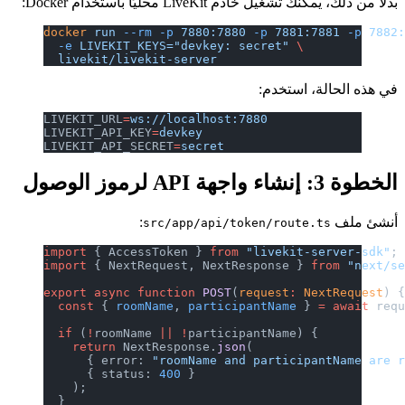
بدلاً من ذلك، يمكنك تشغيل خادم LiveKit محليًا باستخدام Docker:
docker
 run
 --rm
 -p
 7880:7880
 -p
 7881:7881
 -p
 7882
  -e
 LIVEKIT_KEYS="devkey: secret"
 \
  livekit/livekit-server
في هذه الحالة، استخدم:
LIVEKIT_URL
=
ws://localhost:7880
LIVEKIT_API_KEY
=
devkey
LIVEKIT_API_SECRET
=
secret
الخطوة 3: إنشاء واجهة API لرموز الوصول
أنشئ ملف
:
src/app/api/token/route.ts
import
 { AccessToken } 
from
 "livekit-server-sdk"
;
import
 { NextRequest, NextResponse } 
from
 "next/s
export
 async
 function
 POST
(
request
:
 NextRequest
) 
  const
 { 
roomName
, 
participantName
 } 
=
 await
 req
  if
 (
!
roomName 
||
 !
participantName) {
    return
 NextResponse.
json
(
      { error: 
"roomName and participantName are 
      { status: 
400
 }
    );
  }