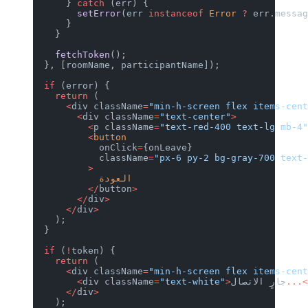
      } 
catch
 (err) {
        setError
(err 
instanceof
 Error
 ?
 err.messa
      }
    }
    fetchToken
();
  }, [roomName, participantName]);
  if
 (error) {
    return
 (
      <
div className
=
"min-h-screen flex items-cen
        <
div className
=
"text-center"
>
          <
p className
=
"text-red-400 text-lg mb-4
          <
button
            onClick
=
{onLeave}
            className
=
"px-6 py-2 bg-gray-700 text
          >
            العودة
          </
button
>
        </
div
>
      </
div
>
    );
  }
  if
 (
!
token) {
    return
 (
      <
div className
=
"min-h-screen flex items-cen
...
جارٍ الاتصال
>
"text-white"
=
div className
        <
      </
div
>
    );