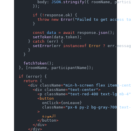
          body: 
JSON
.
stringify
({ roomName, partic
        });
        if
 (
!
response.ok) {
          throw
 new
 Error
(
"Failed to get access t
        }
        const
 data
 =
 await
 response.
json
();
        setToken
(data.token);
      } 
catch
 (err) {
        setError
(err 
instanceof
 Error
 ?
 err.messa
      }
    }
    fetchToken
();
  }, [roomName, participantName]);
  if
 (error) {
    return
 (
      <
div className
=
"min-h-screen flex items-cen
        <
div className
=
"text-center"
>
          <
p className
=
"text-red-400 text-lg mb-4
          <
button
            onClick
=
{onLeave}
            className
=
"px-6 py-2 bg-gray-700 text
          >
            العودة
          </
button
>
        </
div
>
      </
div
>