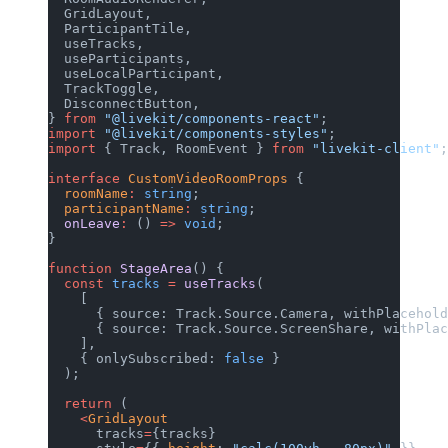
  GridLayout,
  ParticipantTile,
  useTracks,
  useParticipants,
  useLocalParticipant,
  TrackToggle,
  DisconnectButton,
} 
from
 "@livekit/components-react"
;
import
 "@livekit/components-styles"
;
import
 { Track, RoomEvent } 
from
 "livekit-client"
interface
 CustomVideoRoomProps
 {
  roomName
:
 string
;
  participantName
:
 string
;
  onLeave
:
 () 
=>
 void
;
}
function
 StageArea
() {
  const
 tracks
 =
 useTracks
(
    [
      { source: Track.Source.Camera, withPlacehol
      { source: Track.Source.ScreenShare, withPla
    ],
    { onlySubscribed: 
false
 }
  );
  return
 (
    <
GridLayout
      tracks
=
{tracks}