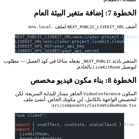
الخطوة 7: إضافة متغير البيئة العام
أضف
لملف
:
.env.local
NEXT_PUBLIC_LIVEKIT_URL
NEXT_PUBLIC_LIVEKIT_URL
=
wss://your-project.liveki
LIVEKIT_URL
=
wss://your-project.livekit.cloud
LIVEKIT_API_KEY
=
your_api_key
LIVEKIT_API_SECRET
=
your_api_secret
المتغير بادئة
يجعله متاحًا في كود العميل — مطلوب
NEXT_PUBLIC_
لتوصيل
بالخادم.
LiveKitRoom
الخطوة 8: بناء مكون فيديو مخصص
المكون
الجاهز ممتاز للبداية السريعة. لكن
VideoConference
لتخصيص الواجهة بالكامل، ابنِ مكونك الخاص. أنشئ ملف
:
src/components/CustomVideoRoom.tsx
"use client"
;
import
 { useEffect, useState, useCallback } 
from
 
import
 {
  LiveKitRoom,
  RoomAudioRenderer,