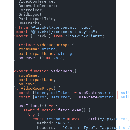
  VideoConference,
  RoomAudioRenderer,
  ControlBar,
  GridLayout,
  ParticipantTile,
  useTracks,
} 
from
 "@livekit/components-react"
;
import
 "@livekit/components-styles"
;
import
 { Track } 
from
 "livekit-client"
;
interface
 VideoRoomProps
 {
  roomName
:
 string
;
  participantName
:
 string
;
  onLeave
:
 () 
=>
 void
;
}
export
 function
 VideoRoom
({
  roomName
,
  participantName
,
  onLeave
,
}
:
 VideoRoomProps
) {
  const
 [
token
, 
setToken
] 
=
 useState
<
string
 |
 nul
  const
 [
error
, 
setError
] 
=
 useState
<
string
 |
 nul
  useEffect
(() 
=>
 {
    async
 function
 fetchToken
() {
      try
 {
        const
 response
 =
 await
 fetch
(
"/api/token"
          method: 
"POST"
,
          headers: { 
"Content-Type"
: 
"application