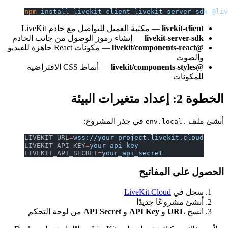
npm
 install
 livekit-client
 livekit-server-sdk
 @li
livekit-client
— مكتبة العميل للتواصل مع خادم LiveKit
livekit-server-sdk
— إنشاء رموز الوصول من جانب الخادم
@livekit/components-react
— مكونات React جاهزة للفيديو
والصوت
@livekit/components-styles
— أنماط CSS الافتراضية
للمكونات
الخطوة 2: إعداد متغيرات البيئة
أنشئ ملف
في جذر المشروع:
.env.local
LIVEKIT_URL
=
wss://your-project.livekit.cloud
LIVEKIT_API_KEY
=
your_api_key
LIVEKIT_API_SECRET
=
your_api_secret
الحصول على المفاتيح
سجل في
LiveKit Cloud
أنشئ مشروعًا جديدًا
انسخ
URL
و
API Key
و
API Secret
من لوحة التحكم