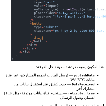
            type
=
"text"
            value
=
{input}
            onChange
=
{(e) => 
setInput
(e.target.va
"اكتب رسالة..."
=
            placeholder
            className
=
"flex-1 px-3 py-2 bg-gray-8
          />
          <
button
            type
=
"submit"
            className
=
"px-4 py-2 bg-blue-600 text
          >
            إرسال
          </
button
>
        </
div
>
      </
form
>
    </
div
>
  );
}
هذا المكون يضيف دردشة نصية داخل الغرفة:
— يُرسل البيانات لجميع المشاركين عبر قناة
publishData
بيانات WebRTC
— حدث يُطلق عند استقبال بيانات من
DataReceived
مشارك آخر
— يستخدم قناة بيانات موثوقة (مثل TCP)
reliable: true
لضمان وصول الرسائل
لدمج الدردشة مع غرفة الفيديو المخصصة: