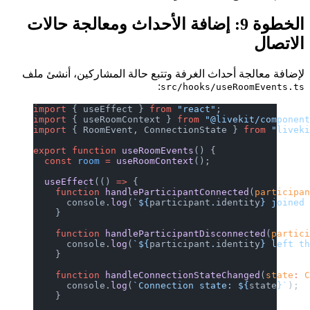
الخطوة 9: إضافة الأحداث ومعالجة حالات
الاتصال
لإضافة معالجة أحداث الغرفة وتتبع حالة المشاركين، أنشئ ملف
:
src/hooks/useRoomEvents.ts
import
 { useEffect } 
from
 "react"
;
import
 { useRoomContext } 
from
 "@livekit/componen
import
 { RoomEvent, ConnectionState } 
from
 "livek
export
 function
 useRoomEvents
() {
  const
 room
 =
 useRoomContext
();
  useEffect
(() 
=>
 {
    function
 handleParticipantConnected
(
participa
      console.
log
(
`${
participant
.
identity
} joined
    }
    function
 handleParticipantDisconnected
(
partic
      console.
log
(
`${
participant
.
identity
} left t
    }
    function
 handleConnectionStateChanged
(
state
:
 
      console.
log
(
`Connection state: ${
state
}`
);
    }