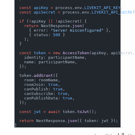
  const
 apiKey
 =
 process.env.
LIVEKIT_API_KEY
;
  const
 apiSecret
 =
 process.env.
LIVEKIT_API_SECRE
  if
 (
!
apiKey 
||
 !
apiSecret) {
    return
 NextResponse.
json
(
      { error: 
"Server misconfigured"
 },
      { status: 
500
 }
    );
  }
  const
 token
 =
 new
 AccessToken
(apiKey, apiSecret
    identity: participantName,
    name: participantName,
  });
  token.
addGrant
({
    room: roomName,
    roomJoin: 
true
,
    canPublish: 
true
,
    canSubscribe: 
true
,
    canPublishData: 
true
,
  });
  const
 jwt
 =
 await
 token.
toJwt
();
  return
 NextResponse.
json
({ token: jwt });
}