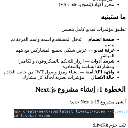
محرر أكواد (يُنصح بـ VS Code)
ما ستبنيه
تطبيق مؤتمرات فيديو كامل يتضمن:
صفحة انضمام
— يُدخل المستخدم اسمه واسم الغرفة ثم
ينضم
غرفة فيديو
— عرض شبكي لجميع المشاركين مع بثهم
المباشر
شريط أدوات
— أزرار للتحكم بالميكروفون والكاميرا
ومشاركة الشاشة والمغادرة
واجهة API آمنة
— إنشاء رموز وصول JWT من جانب الخادم
حالة الاتصال
— مؤشرات بصرية لحالة كل مشارك
الخطوة 1: إنشاء مشروع Next.js
أنشئ مشروع Next.js 15 جديد:
npx
 create-next-app@latest
 livekit-video
 --typesc
cd
 livekit-video
ثبّت حزم LiveKit: