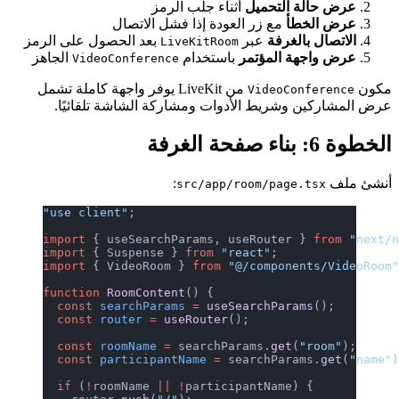
عرض حالة التحميل
أثناء جلب الرمز
عرض الخطأ
مع زر العودة إذا فشل الاتصال
الاتصال بالغرفة
عبر
بعد الحصول على الرمز
LiveKitRoom
عرض واجهة المؤتمر
باستخدام
الجاهز
VideoConference
مكون
من LiveKit يوفر واجهة كاملة تشمل
VideoConference
عرض المشاركين وشريط الأدوات ومشاركة الشاشة تلقائيًا.
الخطوة 6: بناء صفحة الغرفة
أنشئ ملف
:
src/app/room/page.tsx
"use client"
;
import
 { useSearchParams, useRouter } 
from
 "next/
import
 { Suspense } 
from
 "react"
;
import
 { VideoRoom } 
from
 "@/components/VideoRoom
function
 RoomContent
() {
  const
 searchParams
 =
 useSearchParams
();
  const
 router
 =
 useRouter
();
  const
 roomName
 =
 searchParams.
get
(
"room"
);
  const
 participantName
 =
 searchParams.
get
(
"name"
  if
 (
!
roomName 
||
 !
participantName) {