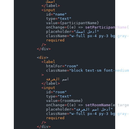
              اسمك
            </
label
>
            <
input
              id
=
"name"
              type
=
"text"
              value
=
{participantName}
              onChange
=
{(e) => 
setParticipantName
"أدخل اسمك"
=
              placeholder
              className
=
"w-full px-4 py-3 bg-gray
              required
            />
          </
div
>
          <
div
>
            <
label
              htmlFor
=
"room"
              className
=
"block text-sm font-mediu
            >
              اسم 
الغرفة
            </
label
>
            <
input
              id
=
"room"
              type
=
"text"
              value
=
{roomName}
              onChange
=
{(e) => 
setRoomName
(e.targ
"أدخل اسم الغرفة"
=
              placeholder
              className
=
"w-full px-4 py-3 bg-gray
              required
            />
          </
div
>