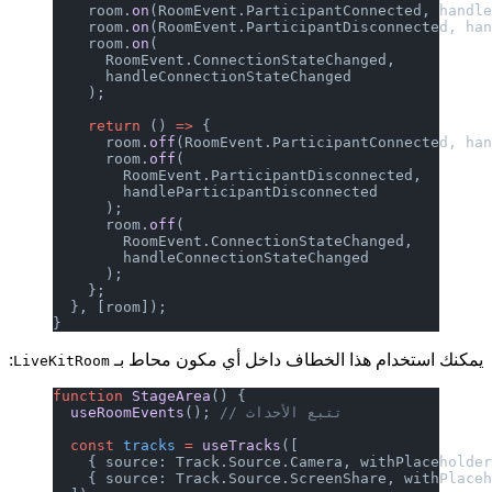
    room.
on
(RoomEvent.ParticipantConnected, handl
    room.
on
(RoomEvent.ParticipantDisconnected, ha
    room.
on
(
      RoomEvent.ConnectionStateChanged,
      handleConnectionStateChanged
    );
    return
 () 
=>
 {
      room.
off
(RoomEvent.ParticipantConnected, ha
      room.
off
(
        RoomEvent.ParticipantDisconnected,
        handleParticipantDisconnected
      );
      room.
off
(
        RoomEvent.ConnectionStateChanged,
        handleConnectionStateChanged
      );
    };
  }, [room]);
}
يمكنك استخدام هذا الخطاف داخل أي مكون محاط بـ
:
LiveKitRoom
function
 StageArea
() {
// تتبع الأحداث
(); 
  useRoomEvents
  const
 tracks
 =
 useTracks
([
    { source: Track.Source.Camera, withPlaceholde
    { source: Track.Source.ScreenShare, withPlace