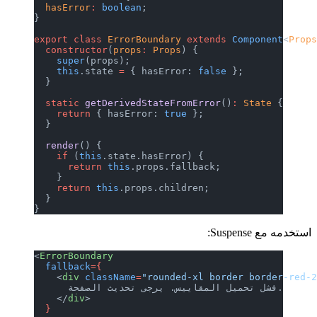
  hasError
:
 boolean
;
}
export
 class
 ErrorBoundary
 extends
 Co
  constructor
(
props
:
 Props
) {
    super
(props);
    this
.state 
=
 { hasError: 
false
 };
  }
  static
 getDerivedStateFromError
()
:
 
    return
 { hasError: 
true
 };
  }
  render
() {
    if
 (
this
.state.hasError) {
      return
 this
.props.fallback;
    }
    return
 this
.props.children;
  }
}
<
ErrorBoundary
  fallback
={
    <
div
 className
=
"rounded-xl border
    </
div
>
  }