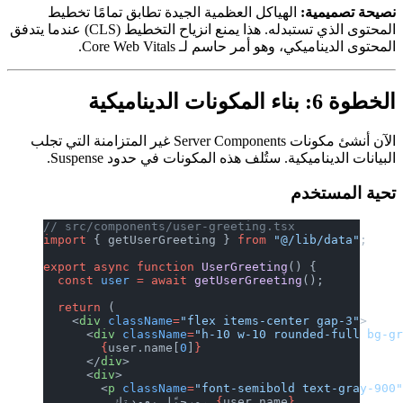
:
الهياكل العظمية الجيدة تطابق تمامًا تخطيط
المحتوى الذي تستبدله. هذا يمنع انزياح التخطيط (CLS) عندما يتدفق
هو أمر حاسم لـ Core Web Vitals.
الآن أنشئ مكونات Server Components غير المتزامنة التي تجلب
ية. ستُلف هذه المكونات في حدود Suspense.
دم
// src/components/user-greeting.tsx
import
 { getUserGreeting } 
from
 "@/li
export
 async
 function
 UserGreeting
() 
  const
 user
 =
 await
 getUserGreeting
(
  return
 (
    <
div
 className
=
"flex items-center
      <
div
 className
=
"h-10 w-10 round
        {
user.name[
0
]
}
      </
div
>
      <
div
>
        <
p
 className
=
"font-semibold t
}
user.name
{
          مرحبًا بعودتك، 