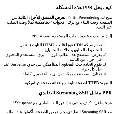
العرض المسبق للأجزاء الثابتة
من
بناء مع ترك
"فجوات" ديناميكية
تُملأ وقت الطلب
دما يطلب المستخدم صفحة PPR:
ورًا
قالب HTML الثابت
(التنقل،
العناوين، حالات التحميل)
تصفح هذا القالب فورًا — يرى المستخدم المحتوى
من الثانية
ادم
ببث المحتوى الديناميكي
في حدود Suspense عند
زء
فحة تدريجيًا بدون أي حالة تحميل كاملة
مع
حداثة صفحة ديناميكية
.
ختلف هذا عن البث العادي مع Suspense؟"
الصفحة بأكملها
عند الطلب