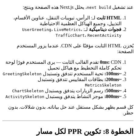
، يحلل Next.js هذه الصفحة وينتج:
next bu
لـ: الرأس، تبويبات التنقل، عناوين الأقسام،
وجميع الهياكل العظمية الاحتياطية
ناميكية
لـ:
،
،
UserGreeting
LiveMetrics
،
TrafficChart
RecentA
يُخزن HTML الثابت مؤقتًا على CDN. عندما يزور المستخدم
0
CDN تقدم القالب الثابت — يرى المستخدم فورًا لوحة
لة التخطيط مع هياكل تحميل
تحية المستخدم تتدفق وتستبدل
GreetingSkeleton
بطاقات المقاييس تتدفق وتستبدل
MetricsS
رسم الزيارات يتدفق ويستبدل
ChartSkeleton
موجز النشاط يتدفق ويستبدل
ActivitySkeleton
كل مستقل عند حل بياناته. بدون شلالات. بدون