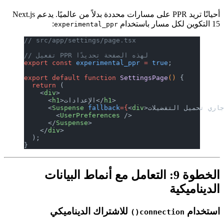
أحيانًا تريد PPR على مسارات محددة بدلاً من عالميًا. يدعم Next.js
:
experimental_ppr
// src/app/settings/page.tsx
// تفعيل PPR لهذه الصفحة تحديدًا
export
 const
 experimental_ppr
 =
 true
;
export
 default
 function
 SettingsPage
(
  return
 (
    <
div
>
>
h1
>الإعدادات</
h1
      <
      <
Suspense
 fallback
={
<
div
        <
UserPreferences
 />
      </
Suspense
>
    </
div
>
  );
}
لخطوة 9: التعامل مع أنماط البيانات
للاشتراك الديناميكي
connecti