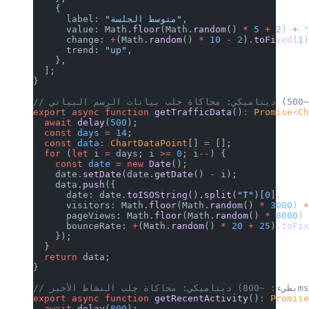
    {
,
"متوسط الجلسة"
      label: 
      value: Math.
floor
(Math.
random
()
      change: 
+
(Math.
random
() 
*
 10
 -
 
      trend: 
"up"
,
    },
  ];
}
export
 async
 function
 getTrafficData
(
  await
 delay
(
500
);
  const
 days
 =
 14
;
  const
 data
:
 ChartDataPoint
[] 
=
 [];
  for
 (
let
 i 
=
 days; i 
>=
 0
; i
--
) {
    const
 date
 =
 new
 Date
();
    date.
setDate
(date.
getDate
() 
-
 i);
    data.
push
({
      date: date.
toISOString
().
split
(
      visitors: Math.
floor
(Math.
rando
      pageViews: Math.
floor
(Math.
rand
      bounceRate: 
+
(Math.
random
() 
*
 2
    });
  }
  return
 data;
}
export
 async
 function
 getRecentActivi
  await
 delay
(
800
);