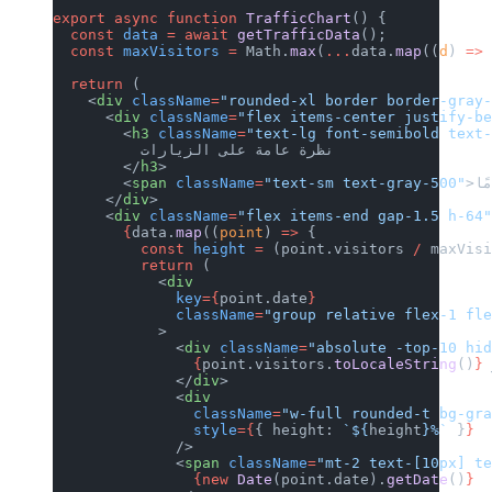
export
 async
 function
 TrafficChart
() 
  const
 data
 =
 await
 getTrafficData
()
  const
 maxVisitors
 =
 Math.
max
(
...
dat
  return
 (
    <
div
 className
=
"rounded-xl border
      <
div
 className
=
"flex items-cent
        <
h3
 className
=
"text-lg font-s
          نظرة عامة على الزيارات
        </
h3
>
        <
span
 className
=
"text-sm tex
      </
div
>
      <
div
 className
=
"flex items-end 
        {
data.
map
((
point
) 
=>
 {
          const
 height
 =
 (point.visit
          return
 (
            <
div
              key
={
point.date
}
              className
=
"group relati
            >
              <
div
 className
=
"absolut
                {
point.visitors.
toLoc
              </
div
>
              <
div
                className
=
"w-full rou
                style
={
{ height: 
`${
h
              />
              <
span
 className
=
"mt-2 t
                {new
 Date
(point.date)