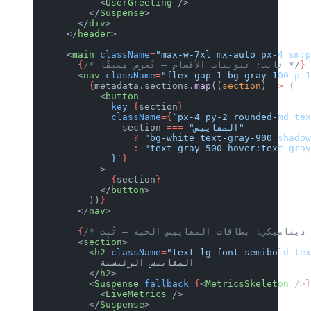
            <
UserGreeting
 />
          </
Suspense
>
        </
div
>
      </
header
>
      <
main
 className
=
"max-w-7xl mx-
        {
        <
nav
 className
=
"flex gap-1 bg
          {
metadata.sections.
map
((
sec
            <
button
              key
={
section
}
              className
={
`px-4 py-2 r
                section
 ===
                  ?
 "bg-white text-gr
                  :
 "text-gray-500 ho
              }`
}
            >
              {
section
}
            </
button
>
          ))
}
        </
nav
>
        {
        <
section
>
          <
h2
 className
=
"text-lg font
            المقاييس الرئيسية
          </
h2
>
          <
Suspense
 fallback
={
<
Metric
            <
LiveMetrics
 />
          </
Suspense
>