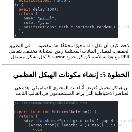
  notifications
:
 number
;
}> {
  await
 delay
(
100
);
  return
 {
,
"أليكس"
    name: 
,
"مدير"
    role: 
    notifications: Math.
floor
(Math.
ra
  };
}
 دالة تأخيرًا مختلفًا. هذا مقصود — في التطبيق
ر البيانات المختلفة زمن استجابة مختلف. يتعامل
ل تُعرض أثناء بث المحتوى الديناميكي. هذه هي
طية التي يراها المستخدمون في القالب الثابت.
// src/components/skeletons.tsx
export
 function
 MetricsSkeleton
() {
  return
 (
    <
div
 className
=
"grid grid-cols-1 
      {
Array.
from
({ length: 
4
 }).
map
(
        <
div