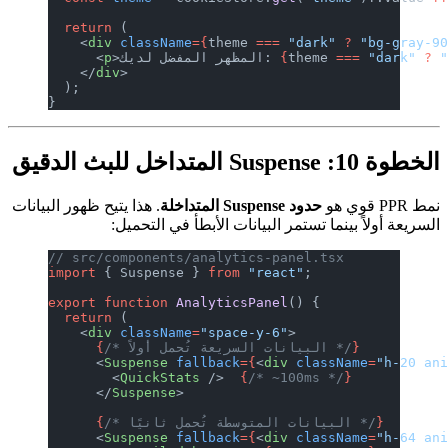
  return
 (
    <
div
 className
={
theme 
===
 "dark"
 
=
theme 
{
>المظهر المفضل لديك: 
p
      <
    </
div
>
  );
}
حدود Suspense المتداخلة
. هذا يتيح ظهور البيانات
نما تستمر البيانات الأبطأ في التحميل:
// src/components/analytics-panel.tsx
import
 { Suspense } 
from
 "react"
;
export
 function
 AnalyticsPanel
() {
  return
 (
    <
div
 className
=
"space-y-6"
>
السريعة تُحمل أولاً */
      {
      <
Suspense
 fallback
={
<
div
 classN
        <
QuickStats
 />  
{
/* ~100ms */
      </
Suspense
>
      {
      <
Suspense
 fallback
={
<
div
 classN