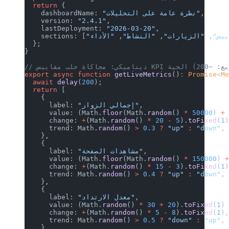
  return
 {
    dashboardName: 
    version: 
"2.4.1"
,
    lastDeployment: 
"2026-03-20"
,
ات"
, 
"النشاط"
, 
    sections: [
  };
}
export
 async
 function
 getLiveMetrics
(
  await
 delay
(
200
);
  return
 [
    {
,
"إجمالي الزوار"
      label: 
      value: (Math.
floor
(Math.
random
(
      change: 
+
(Math.
random
() 
*
 20
 -
 
      trend: Math.
random
() 
>
 0.3
 ?
 "u
    },
    {
,
"مشاهدات الصفحة"
      label: 
      value: (Math.
floor
(Math.
random
(
      change: 
+
(Math.
random
() 
*
 15
 -
 
      trend: Math.
random
() 
>
 0.4
 ?
 "u
    },
    {
,
"معدل الارتداد"
      label: 
      value: (Math.
random
() 
*
 30
 +
 20
      change: 
+
(Math.
random
() 
*
 5
 -
 8
      trend: Math.
random
() 
>
 0.5
 ?
 "d
    },