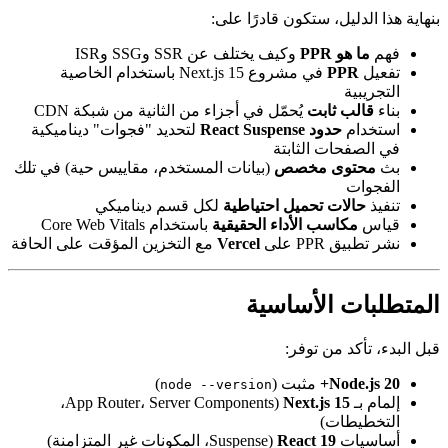
ل، ستكون قادرًا على:
PP
وكيف يختلف عن SSR وSSG وISR
P
في مشروع Next.js 15 باستخدام الخاصية
ثابت
يُحمّل في أجزاء من الثانية من شبكة CDN
حدود React Suspense
لتحديد "فجوات" ديناميكية
ات الثابتة
ى مخصص
(بيانات المستخدم، مقاييس حية) في تلك
ت تحميل احتياطية
لكل قسم ديناميكي
سب الأداء الحقيقية
باستخدام Core Web Vitals
 على
Vercel
مع التخزين المؤقت على الحافة
 الأساسية
 من توفر:
No
مثبت (
)
node --version
(App Router، Server Components،
Next.js 1
ات)
React 19
(Suspense، المكونات غير المتزامنة)