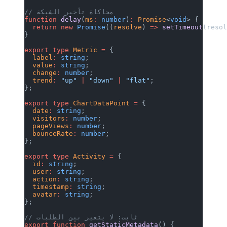
// محاكاة تأخير الشبكة
function
 delay
(
ms
:
 number
)
:
 Promise
<
v
  return
 new
 Promise
((
resolve
) 
=>
 set
}
export
 type
 Metric
 =
 {
  label
:
 string
;
  value
:
 string
;
  change
:
 number
;
  trend
:
 "up"
 |
 "down"
 |
 "flat"
;
};
export
 type
 ChartDataPoint
 =
 {
  date
:
 string
;
  visitors
:
 number
;
  pageViews
:
 number
;
  bounceRate
:
 number
;
};
export
 type
 Activity
 =
 {
  id
:
 string
;
  user
:
 string
;
  action
:
 string
;
  timestamp
:
 string
;
  avatar
:
 string
;
};
// ثابت: لا يتغير بين الطلبات
export
 function
 getStaticMetadata
() {