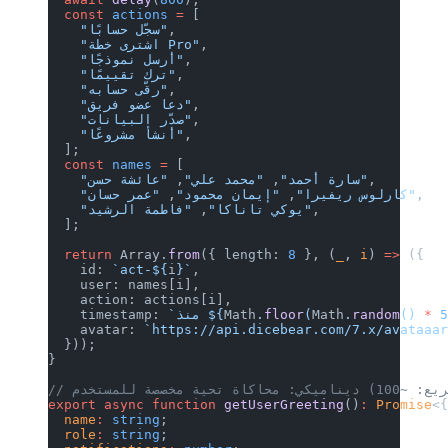
  const
 actions
 =
 [
,
    "سجّل حسابًا"
,
    "اشترى خطة Pro"
,
    "أرسل نموذجًا"
,
    "ترك تقييمًا"
,
    "رقّى حسابه"
,
    "دعا عضو فريق"
,
    "صدّر البيانات"
,
    "أنشأ مشروعًا"
  ];
  const
 names
 =
 [
 "سارة أحمد"
, 
"محمد علي"
, 
 ريفيرا"
, 
"إيمان محمود"
, 
,
"فاطمة الرشيد"
    "يوكي تاناكا"
, 
  ];
  return
 Array.
from
({ length: 
8
 }, (
_
    id: 
`act-${
i
}`
,
    user: names[i],
    action: actions[i],
Math
(
floor
.
Math
`منذ ${
    timestamp: 
    avatar: 
`https://api.dicebear.com
  }));
}
export
 async
 function
 getUserGreeting
  name
:
 string
;
  role
:
 string
;