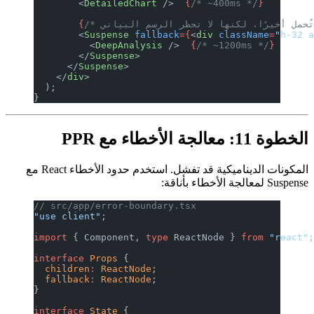
        <
DetailedChart
 />  
{
/* ~400ms
        {
        <
Suspense
 fallback
={
<
div
 clas
          <
DeepAnalysis
 />  
{
/* ~1200
        </
Suspense
>
      </
Suspense
>
    </
div
>
  );
}
المكونات الديناميكية قد تفشل. استخدم حدود الأخطاء React مع
// src/app/error-boundary.tsx
"use client"
;
import
 { Component, 
type
 ReactNode } 
interface
 Props
 {
  children
:
 ReactNode
;
  fallback
:
 ReactNode
;
}
interface
 State
 {