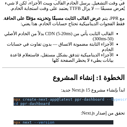
. يرسل الخادم القالب ويبث الأجزاء، لكن لا شيء
ى وقت استجابة الخادم.
ض القالب الثابت مسبقًا وتخزينه مؤقتًا على الحافة
.
يناميكية تحتاج حسابات الخادم. هذا يعني:
القالب الثابت يأتي من CDN (5-20ms) بدلاً من الخادم الأصلي
الثابتة مضمونة الاتساق — بدون تفاوت في حسابات
الديناميكية تتدفق بشكل مستقل، فاستعلام قاعدة
يء لا يحظر الصفحة كلها
N جديد:
npx
 create-next-app@latest
 ppr-dashbo
cd
 ppr-dashboard
N:
npx
 next
 --version