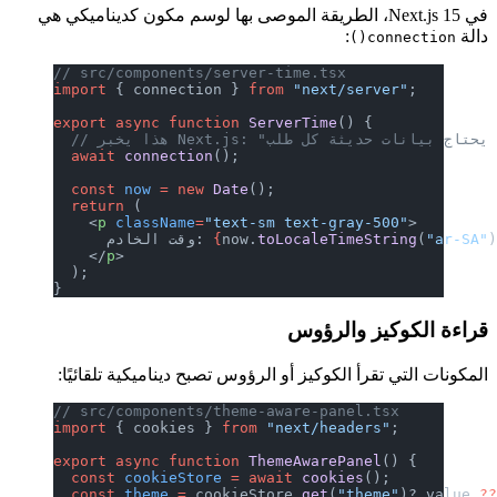
 Next.js 15، الطريقة الموصى بها لوسم مكون كديناميكي هي
:
c
// src/components/server-time.tsx
import
 { connection } 
from
 "next/serv
export
 async
 function
 ServerTime
() {
  await
 connection
();
  const
 now
 =
 new
 Date
();
  return
 (
    <
p
 className
=
"text-sm text-gray-5
toLocaleTimeSt
now.
{
      وقت الخادم: 
    </
p
>
  );
}
ز والرؤوس
رأ الكوكيز أو الرؤوس تصبح ديناميكية تلقائيًا:
// src/components/theme-aware-panel.t
import
 { cookies } 
from
 "next/headers
export
 async
 function
 ThemeAwarePanel
  const
 cookieStore
 =
 await
 cookies
()
  const
 theme
 =
 cookieStore.
get
(
"them