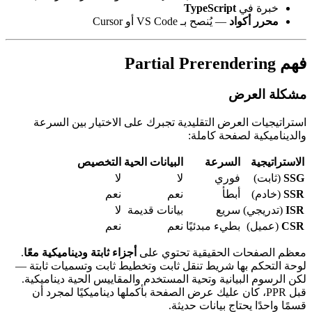
TypeScript
اد
— يُنصح بـ VS Code أو Cursor
ض
عرض التقليدية تجبرك على الاختيار بين السرعة
فحة كاملة:
لسرعة
البيانات الحية
التخصيص
وري
لا
لا
بطأ
نعم
نعم
ريع
بيانات قديمة
لا
طيء مبدئيًا
نعم
نعم
الحقيقية تحتوي على
أجزاء ثابتة وديناميكية معًا
.
ا شريط تنقل ثابت وتخطيط ثابت وتسميات ثابتة —
انية وتحية المستخدم والمقاييس الحية ديناميكية.
، كان عليك عرض الصفحة بأكملها ديناميكيًا لمجرد أن
اج بيانات حديثة.