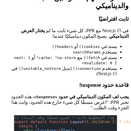
ي
يختار العرض
ح المكون ديناميكيًا عندما:
أو
headers()
cookies()
searchParam
مع
أو
next: {
cache: "no-store"
fetch()
revalida
(بديل
في
unstable_noStore()
connection(
N
 الديناميكي في حدود
.
هذه الحدود
<Suspense>
PP: "اعرض مسبقًا كل شيء خارج هذه الحدود، وابث هذا
لب."
التخطيط ثابت — يُعرض مسبقًا وقت البناء
export
 default
 function
 Layout
({ chil
  return
 (
    <
div
 className
=
"flex"
>