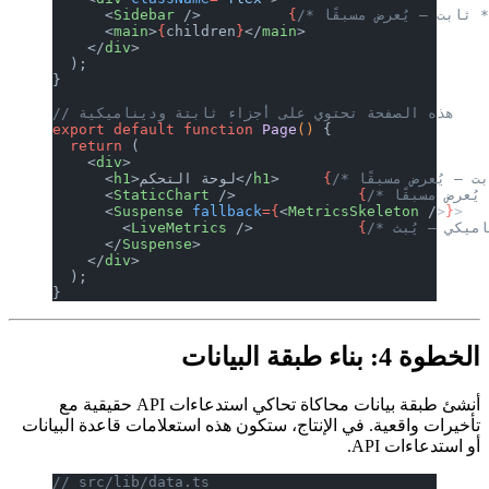
      <
Sidebar
 />          
{
      <
main
>
{
children
}
</
main
>
    </
div
>
  );
}
فحة تحتوي على أجزاء ثابتة وديناميكية
export
 default
 function
 Page
() 
{
  return
 (
    <
div
>
{
>     
h1
>لوحة التحكم</
h1
      <
      <
StaticChart
 />              
{
      <
Suspense
 fallback
={
<
MetricsSke
        <
LiveMetrics
 />            
{
      </
Suspense
>
    </
div
>
  );
}
أنشئ طبقة بيانات محاكاة تحاكي استدعاءات API حقيقية مع
 في الإنتاج، ستكون هذه استعلامات قاعدة البيانات
// src/lib/data.ts