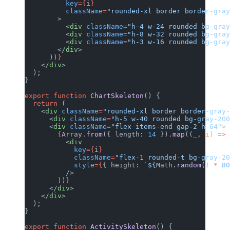
          key
={
i
}
          className
=
"rounded-xl borde
        >
          <
div
 className
=
"h-4 w-24 ro
          <
div
 className
=
"h-8 w-32 ro
          <
div
 className
=
"h-3 w-16 ro
        </
div
>
      ))
}
    </
div
>
  );
}
export
 function
 ChartSkeleton
() {
  return
 (
    <
div
 className
=
"rounded-xl border
      <
div
 className
=
"h-5 w-40 rounde
      <
div
 className
=
"flex items-end 
        {
Array.
from
({ length: 
14
 }).
m
          <
div
            key
={
i
}
            className
=
"flex-1 rounded
            style
={
{ height: 
`${
Math
.
          />
        ))
}
      </
div
>
    </
div
>
  );
}
export
 function
 ActivitySkeleton
() {