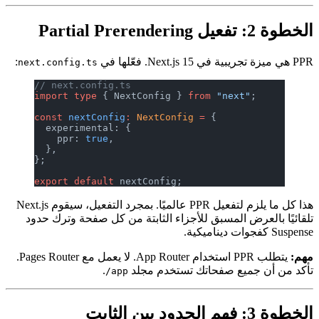
:
next.config.ts
// next.config.ts
import
 type
 { NextConfig } 
from
 "next
const
 nextConfig
:
 NextConfig
 =
 {
  experimental: {
    ppr: 
true
,
  },
};
export
 default
 nextConfig;
هذا كل ما يلزم لتفعيل PPR عالميًا. بمجرد التفعيل، سيقوم Next.js
 المسبق للأجزاء الثابتة من كل صفحة وترك حدود
يتطلب PPR استخدام App Router. لا يعمل مع Pages Router.
يع صفحاتك تستخدم مجلد
.
app/
لخطوة 3: فهم الحدود بين الثابت