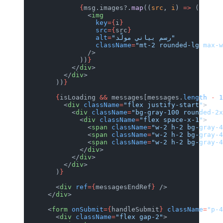
              {
msg.images?.
map
((
src
, 
                <
img
                  key
={
i
}
                  src
={
src
}
                  alt
=
                  className
=
"mt-2 rou
                />
              ))
}
            </
div
>
          </
div
>
        ))
}
        {
isLoading 
&&
 messages[messag
          <
div
 className
=
"flex justif
            <
div
 className
=
"bg-gray-1
              <
div
 className
=
"flex sp
                <
span
 className
=
"w-2 
                <
span
 className
=
"w-2 
                <
span
 className
=
"w-2 
              </
div
>
            </
div
>
          </
div
>
        )
}
        <
div
 ref
={
messagesEndRef
}
 />
      </
div
>
      <
form
 onSubmit
={
handleSubmit
}
 c
        <
div
 className
=
"flex gap-2"
>