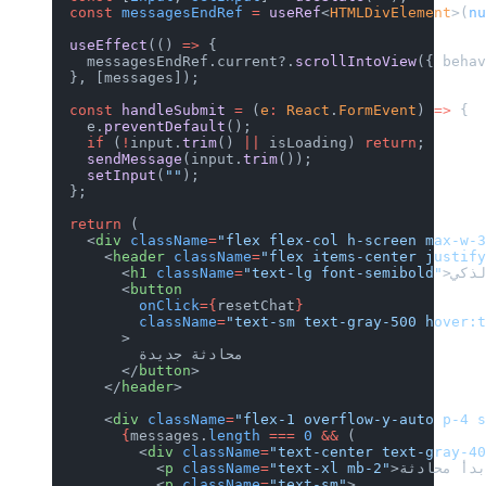
  const
 messagesEndRef
 =
 useRef
<
HTMLD
  useEffect
(() 
=>
 {
    messagesEndRef.current?.
scrollInt
  }, [messages]);
  const
 handleSubmit
 =
 (
e
:
 React
.
Form
    e.
preventDefault
();
    if
 (
!
input.
trim
() 
||
 isLoading) 
r
    sendMessage
(input.
trim
());
    setInput
(
""
);
  };
  return
 (
    <
div
 className
=
"flex flex-col h-s
      <
header
 className
=
"flex items-c
        <
h1
 className
=
"text-lg font-s
        <
button
          onClick
={
resetChat
}
          className
=
"text-sm text-gra
        >
          محادثة جديدة
        </
button
>
      </
header
>
      <
div
 className
=
"flex-1 overflow
        {
messages.
length
 ===
 0
 &&
 (
          <
div
 className
=
"text-center
            <
p
 className
=
"text-xl mb-
            <
p
 className
=
"text-sm"
>