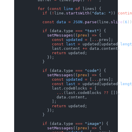
          for
 (
const
 line
 of
 lines) {
            if
 (
!
line.
startsWith
(
"dat
            const
 data
 =
 JSON
.
parse
(l
            if
 (data.type 
===
 "text"
)
              setMessages
((
prev
) 
=>
 {
                const
 updated
 =
 [
...
p
                const
 last
 =
 updated[
                last.content 
+=
 data.
                return
 updated;
              });
            }
            if
 (data.type 
===
 "code"
)
              setMessages
((
prev
) 
=>
 {
                const
 updated
 =
 [
...
p
                const
 last
 =
 updated[
                last.codeBlocks 
=
 [
                  ...
(last.codeBlocks
                  data.content,
                ];
                return
 updated;
              });
            }
            if
 (data.type 
===
 "image"
              setMessages
((
prev
) 
=>
 {