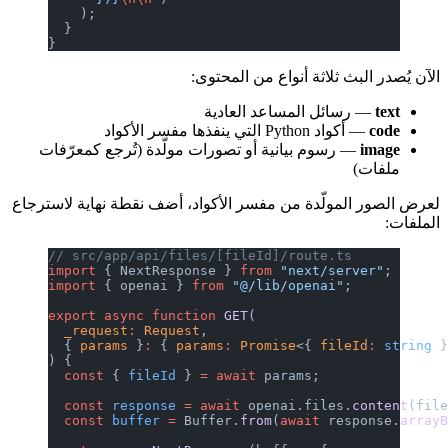
    );
  }
}
ثلاثة أنواع من المحتوى:
ئل المساعد العادية
تي ينفذها مفسر الأكواد
سوم بيانية أو تصورات مولّدة (تُرجع كمعرّفات
ولّدة من مفسر الأكواد، أضف نقطة نهاية لاسترجاع
// src/app/api/files/[fileId]/route.t
import
 { NextResponse } 
from
 "next/se
import
 { openai } 
from
 "@/lib/openai"
export
 async
 function
 GET
(
  _request
:
 Request
,
  { 
params
 }
:
 { 
params
:
 Promise
<{ 
fil
) {
  const
 { 
fileId
 } 
=
 await
 params;
  const
 response
 =
 await
 openai.files
  const
 buffer
 =
 Buffer.
from
(
await
 re