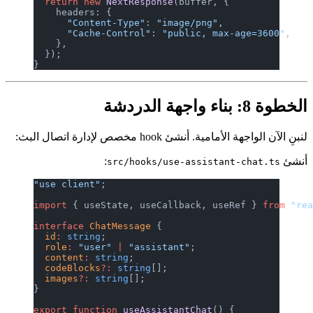
  return
 new
 NextResponse
(buffer, {
    headers: {
      "Content-Type"
: 
"image/png"
,
      "Cache-Control"
: 
"public, max-a
    },
  });
}
أنشئ hook مخصص لإدارة اتصال البث:
:
src/hooks/use-assistant
"use client"
;
import
 { useState, useCallback, useRe
interface
 ChatMessage
 {
  id
:
 string
;
  role
:
 "user"
 |
 "assistant"
;
  content
:
 string
;
  codeBlocks
?:
 string
[];
  images
?:
 string
[];
}
export
 function
 useAssistantChat
() {