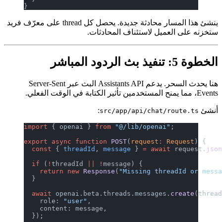
}
ينشئ هذا المسار محادثة جديدة. يحصل كل thread على معرّف فريد
ميل لاستئناف المحادثات.
هنا يحدث السحر. يدعم Assistants API البث عبر Server-Sent
:
src/app/api/chat/
import
 { openai } 
from
 "@/lib/openai"
export
 async
 function
 POST
(
request
:
 R
  const
 { 
threadId
, 
message
 } 
=
 await
  if
 (
!
threadId 
||
 !
message) {
    return
 new
 Response
(
"Missing thre
  }
  await
 openai.beta.threads.messages.
    role: 
"user"
,
    content: message,
  });