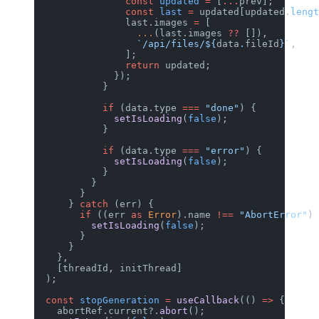
                const
 updated
 =
 [
...
p
                const
 last
 =
 updated[
                last.images 
=
 [
                  ...
(last.images 
??
 
                  `/api/files/${
data
.
                ];
                return
 updated;
              });
            }
            if
 (data.type 
===
 "done"
)
              setIsLoading
(
false
);
            }
            if
 (data.type 
===
 "error"
              setIsLoading
(
false
);
            }
          }
        }
      } 
catch
 (err) {
        if
 ((err 
as
 Error
).name 
!==
 "
          setIsLoading
(
false
);
        }
      }
    },
    [threadId, initThread]
  );
  const
 stopGeneration
 =
 useCallback
(
    abortRef.current?.
abort
();