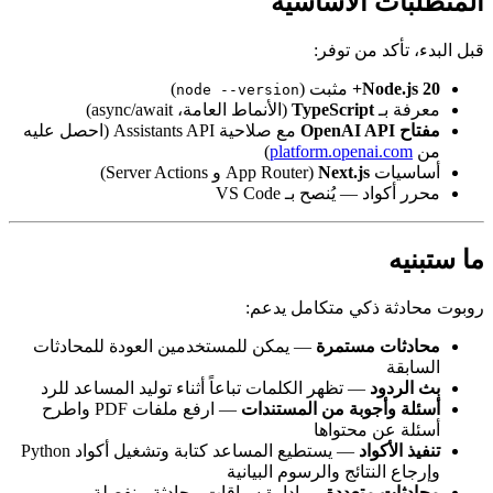
 الأساسية
 من توفر:
No
مثبت (
)
node --version
TypeScript
(الأنماط العامة، async/await)
مع صلاحية Assistants API (احصل عليه
)
platform.opena
Next.js
(App Router و Server Actions)
 يُنصح بـ VS Code
ذكي متكامل يدعم:
 مستمرة
— يمكن للمستخدمين العودة للمحادثات
د
— تظهر الكلمات تباعاً أثناء توليد المساعد للرد
جوبة من المستندات
— ارفع ملفات PDF واطرح
 محتواها
واد
— يستطيع المساعد كتابة وتشغيل أكواد Python
نتائج والرسوم البيانية
متعددة
— إدارة سياقات محادثة منفصلة