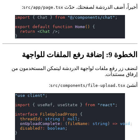
لدردشة لصفحتك. حدّث
:
src/app/page.tsx
import
 { Chat } 
from
 "@/components/ch
export
 default
 function
 Home
() 
{
  return
 <
Chat
 />;
}
لفات لواجهة الدردشة ليتمكن المستخدمون من
.
:
src/components/file-up
"use client"
;
import
 { useRef, useState } 
from
 "rea
interface
 FileUploadProps
 {
  threadId
:
 string
 |
 null
;
  onUploadComplete
:
 (
fileName
:
 string
  disabled
?:
 boolean
;
}