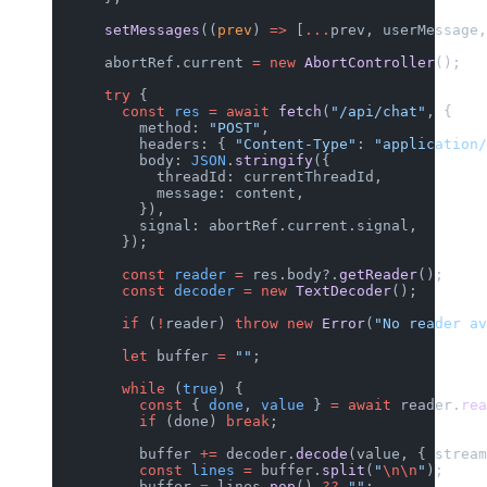
      setMessages
((
prev
) 
=>
 [
...
prev,
      abortRef.current 
=
 new
 AbortCon
      try
 {
        const
 res
 =
 await
 fetch
(
"/api
          method: 
"POST"
,
          headers: { 
"Content-Type"
: 
          body: 
JSON
.
stringify
({
            threadId: currentThreadId
            message: content,
          }),
          signal: abortRef.current.si
        });
        const
 reader
 =
 res.body?.
getR
        const
 decoder
 =
 new
 TextDecod
        if
 (
!
reader) 
throw
 new
 Error
(
        let
 buffer 
=
 ""
;
        while
 (
true
) {
          const
 { 
done
, 
value
 } 
=
 awa
          if
 (done) 
break
;
          buffer 
+=
 decoder.
decode
(va
          const
 lines
 =
 buffer.
split
(
          buffer 
=
 lines.
pop
() 
??
 ""
;