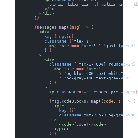
            </
p
>
          </
div
>
        )
}
        {
messages.
map
((
msg
) 
=>
 (
          <
div
            key
={
msg.id
}
            className
={
`flex ${
              msg
.
role
 ===
 "user"
 ?
 "
            }`
}
          >
            <
div
              className
={
`max-w-[80%]
                msg
.
role
 ===
 "user"
                  ?
 "bg-blue-600 text
                  :
 "bg-gray-100 text
              }`
}
            >
              <
p
 className
=
"whitespac
              {
msg.codeBlocks?.
map
((
c
                <
pre
                  key
={
i
}
                  className
=
"mt-2 p-3
                >
                  <
code
>
{
code
}
</
code
>
                </
pre
>
              ))
}