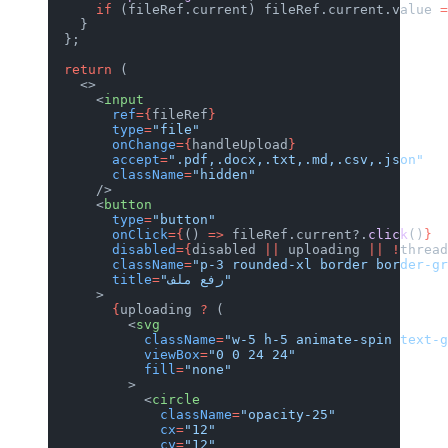
      if
 (fileRef.current) fileRef.cu
    }
  };
  return
 (
    <>
      <
input
        ref
={
fileRef
}
        type
=
"file"
        onChange
={
handleUpload
}
        accept
=
".pdf,.docx,.txt,.md,.
        className
=
"hidden"
      />
      <
button
        type
=
"button"
        onClick
={
() 
=>
 fileRef.curren
        disabled
={
disabled 
||
 uploadi
        className
=
"p-3 rounded-xl bor
"رفع ملف"
=
        title
      >
        {
uploading 
?
 (
          <
svg
            className
=
"w-5 h-5 animat
            viewBox
=
"0 0 24 24"
            fill
=
"none"
          >
            <
circle
              className
=
"opacity-25"
              cx
=
"12"
              cy
=
"12"