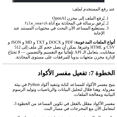
}
خدم لملف:
 إلى مخزن OpenAI
الة في المحادثة مع أداة
file_search
لمساعد الآن البحث في محتويات المستند عند
لمدعومة:
PDF و DOCX و TXT و MD و JSON و
CSV و HTML وغيرها. يمكن أن يصل حجم كل ملف إلى 512
ميغابايت. يتعامل الـ API تلقائياً مع التقسيم والتضمين — لا تحتاج
جهات يدوياً للمرفقات على مستوى المحادثة.
يتيح مفسر الأكواد للمساعد كتابة وتنفيذ أكواد Python في بيئة
ّال لتحليل البيانات والرياضيات وتوليد الرسوم
 الملفات.
مفسر الأكواد مفعّل بالفعل في تكوين المساعد من الخطوة 3.
ع المخرجات في مسار البث.