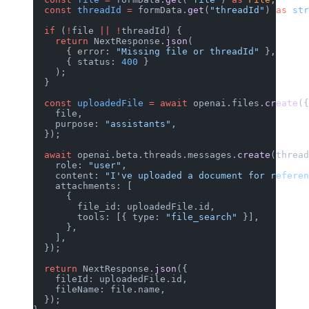
  const
 threadId
 =
 formData.
get
(
"thre
  if
 (
!
file 
||
 !
threadId) {
    return
 NextResponse.
json
(
      { error: 
"Missing file or threa
      { status: 
400
 }
    );
  }
  const
 uploadedFile
 =
 await
 openai.f
    file,
    purpose: 
"assistants"
,
  });
  await
 openai.beta.threads.messages.
    role: 
"user"
,
    content: 
"I've uploaded a documen
    attachments: [
      {
        file_id: uploadedFile.id,
        tools: [{ type: 
"file_search"
      },
    ],
  });
  return
 NextResponse.
json
({
    fileId: uploadedFile.id,
    fileName: file.name,
  });