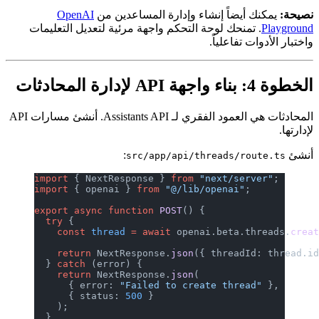
يضاً إنشاء وإدارة المساعدين من
OpenAI
نحك لوحة التحكم واجهة مرئية لتعديل التعليمات
فاعلياً.
المحادثات هي العمود الفقري لـ Assistants API. أنشئ مسارات API
:
src/app/api/threads/
import
 { NextResponse } 
from
 "next/se
import
 { openai } 
from
 "@/lib/openai"
export
 async
 function
 POST
() {
  try
 {
    const
 thread
 =
 await
 openai.beta.
    return
 NextResponse.
json
({ thread
  } 
catch
 (error) {
    return
 NextResponse.
json
(
      { error: 
"Failed to create thre
      { status: 
500
 }
    );
  }