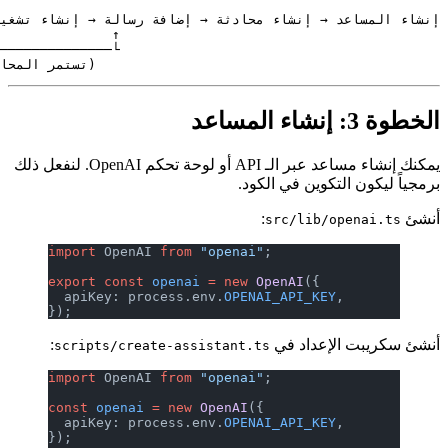
                               (تستمر المحادثة)
يمكنك إنشاء مساعد عبر الـ API أو لوحة تحكم OpenAI. لنفعل ذلك
لتكوين في الكود.
:
src/lib/o
import
 OpenAI 
from
 "openai"
;
export
 const
 openai
 =
 new
 OpenAI
({
  apiKey: process.env.
OPENAI_API_KEY
,
});
لإعداد في
:
scripts/create-assistant.ts
import
 OpenAI 
from
 "openai"
;
const
 openai
 =
 new
 OpenAI
({
  apiKey: process.env.
OPENAI_API_KEY
,
});