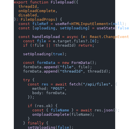
export
 function
 FileUpload
({
  threadId
,
  onUploadComplete
,
  disabled
,
}
:
 FileUploadProps
) {
  const
 fileRef
 =
 useRef
<
HTMLInputEle
  const
 [
uploading
, 
setUploading
] 
=
 u
  const
 handleUpload
 =
 async
 (
e
:
 Reac
    const
 file
 =
 e.target.files?.[
0
];
    if
 (
!
file 
||
 !
threadId) 
return
;
    setUploading
(
true
);
    const
 formData
 =
 new
 FormData
();
    formData.
append
(
"file"
, file);
    formData.
append
(
"threadId"
, threa
    try
 {
      const
 res
 =
 await
 fetch
(
"/api/f
        method: 
"POST"
,
        body: formData,
      });
      if
 (res.ok) {
        const
 { 
fileName
 } 
=
 await
 re
        onUploadComplete
(fileName);
      }
    } 
finally
 {
      setUploading
(
false
);