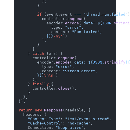
            );
          }
          if
 (event.event 
===
 "thread
            controller.
enqueue
(
              encoder.
encode
(
`data: $
                type: 
"error"
,
                content: 
"Run failed"
              })
}
\n\n
`
)
            );
          }
        }
      } 
catch
 (err) {
        controller.
enqueue
(
          encoder.
encode
(
`data: ${
JSO
            type: 
"error"
,
            content: 
"Stream error"
,
          })
}
\n\n
`
)
        );
      } 
finally
 {
        controller.
close
();
      }
    },
  });
  return
 new
 Response
(readable, {
    headers: {
      "Content-Type"
: 
"text/event-str
      "Cache-Control"
: 
"no-cache"
,
      Connection: 
"keep-alive"
,