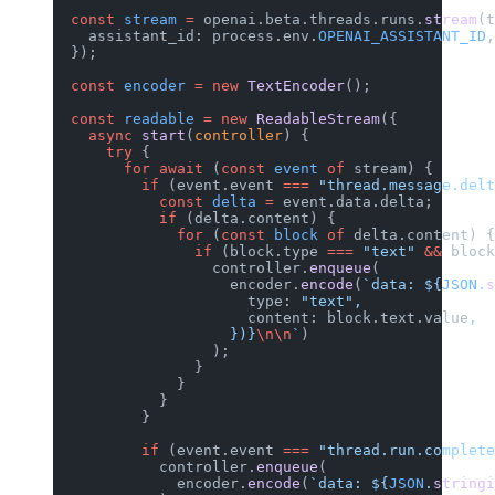
  const
 stream
 =
 openai.beta.threads.
    assistant_id: process.env.
OPENAI_
  });
  const
 encoder
 =
 new
 TextEncoder
();
  const
 readable
 =
 new
 ReadableStream
    async
 start
(
controller
) {
      try
 {
        for
 await
 (
const
 event
 of
 str
          if
 (event.event 
===
 "thread
            const
 delta
 =
 event.data.
            if
 (delta.content) {
              for
 (
const
 block
 of
 del
                if
 (block.type 
===
 "t
                  controller.
enqueue
(
                    encoder.
encode
(
`d
                      type: 
"text"
,
                      content: block.
                    })
}
\n\n
`
)
                  );
                }
              }
            }
          }
          if
 (event.event 
===
 "thread
            controller.
enqueue
(
              encoder.
encode
(
`data: $