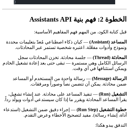
}
، من المهم فهم المفاهيم الأساسية:
— كيان ذكاء اصطناعي مُعدّ بتعليمات محددة
مفعّلة. اعتبره شخصية تستمر عبر المحادثات.
— جلسة محادثة. تخزن المحادثات سجل
 وهي مستمرة — تبقى حتى بعد إعادة تشغيل الخادم
ا في أي وقت.
— رسالة واحدة من المستخدم أو المساعد
كن أن تتضمن نصاً وصوراً ومرفقات.
— تنفيذ المساعد على محادثة. عند إنشاء تشغيل،
محادثة ويقرر ما إذا كان سيستدعي أدوات ويولّد رداً.
)
— إجراء دقيق ضمن التشغيل (استدعاء
الة). مفيد لتصحيح الأخطاء وعرض التقدم.
ا: