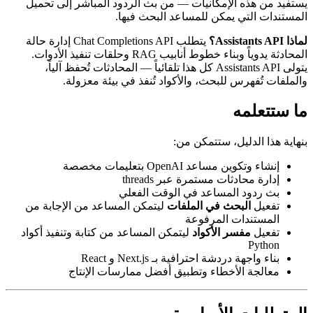
الإمكانيات — من بث الردود المباشر إلى تحميل
 يمكن للمساعد البحث فيها.
يتطلب Chat Completions API إدارة حالة
المحادثة يدوياً وبناء خطوط أنابيب RAG وحلقات تنفيذ الأدوات.
يتولى Assistants API كل هذا تلقائياً — المحادثات تُحفظ آلياً،
 للبحث، والأكواد تُنفذ في بيئة معزولة.
ه
يل، ستتمكن من:
د OpenAI بتعليمات مخصصة
ثات مستمرة عبر threads
المساعد في الوقت الفعلي
بحث في الملفات
ليتمكن المساعد من الإجابة من
ت المرفوعة
ر الأكواد
ليتمكن المساعد من كتابة وتنفيذ أكواد
شة احترافية بـ Next.js و React
لأخطاء وتطبيق أفضل ممارسات الإنتاج