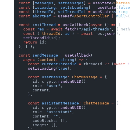
  const
 [
messages
, 
setMessages
] 
=
 use
  const
 [
isLoading
, 
setIsLoading
] 
=
 u
  const
 [
threadId
, 
setThreadId
] 
=
 use
  const
 abortRef
 =
 useRef
<
AbortContro
  const
 initThread
 =
 useCallback
(
asyn
    const
 res
 =
 await
 fetch
(
"/api/thr
    const
 { 
threadId
: 
id
 } 
=
 await
 re
    setThreadId
(id);
    return
 id;
  }, []);
  const
 sendMessage
 =
 useCallback
(
    async
 (
content
:
 string
) 
=>
 {
      const
 currentThreadId
 =
 threadI
      setIsLoading
(
true
);
      const
 userMessage
:
 ChatMessage
 
        id: crypto.
randomUUID
(),
        role: 
"user"
,
        content,
      };
      const
 assistantMessage
:
 ChatMes
        id: crypto.
randomUUID
(),
        role: 
"assistant"
,
        content: 
""
,
        codeBlocks: [],
        images: [],
      };