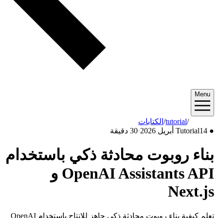
/
الكتابات
·
30 دقيقة
بوت محادثة ذكي باستخدام
OpenAI Assistants API و
تعلم كيفية بناء روبوت محادثة ذكي جاهز للإنتاج باستخدام OpenAI