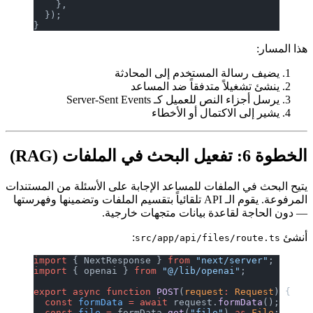
    },
  });
}
لة المستخدم إلى المحادثة
لاً متدفقاً ضد المساعد
ص للعميل كـ Server-Sent Events
الاكتمال أو الأخطاء
الملفات للمساعد الإجابة على الأسئلة من المستندات
المرفوعة. يقوم الـ API تلقائياً بتقسيم الملفات وتضمينها وفهرستها
قاعدة بيانات متجهات خارجية.
:
src/app/api/files/
import
 { NextResponse } 
from
 "next/se
import
 { openai } 
from
 "@/lib/openai"
export
 async
 function
 POST
(
request
:
 R
  const
 formData
 =
 await
 request.
form
  const
 file
 =
 formData.
get
(
"file"
) 
a