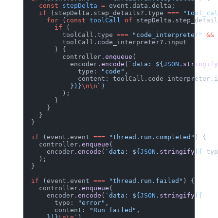
    const
 stepDelta
 =
 event.data.delt
    if
 (stepDelta.step_details?.type 
      for
 (
const
 toolCall
 of
 stepDelt
        if
 (
          toolCall.type 
===
 "code_int
          toolCall.code_interpreter?.
        ) {
          controller.
enqueue
(
            encoder.
encode
(
`data: ${
J
              type: 
"code"
,
              content: toolCall.code_
            })
}
\n\n
`
)
          );
        }
      }
    }
  }
  if
 (event.event 
===
 "thread.run.com
    controller.
enqueue
(
      encoder.
encode
(
`data: ${
JSON
.
st
    );
  }
  if
 (event.event 
===
 "thread.run.fai
    controller.
enqueue
(
      encoder.
encode
(
`data: ${
JSON
.
st
        type: 
"error"
,
        content: 
"Run failed"
,
      })
}
\n\n
`
)