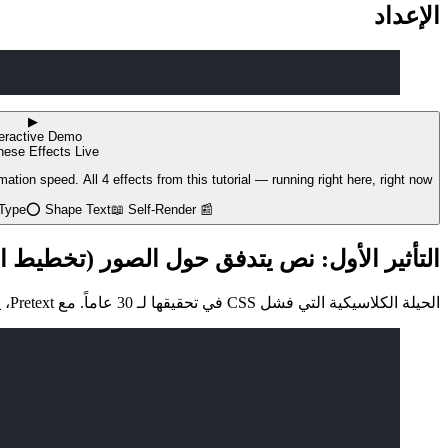
الإعداد
▶
teractive Demo
hese Effects Live
ion speed. All 4 effects from this tutorial — running right here, right now.
 Type
⭕
Shape Text
📖
Self-Render
📰
التأثير الأول: نص يتدفق حول الصور (تخطيط ا
الحيلة الكلاسيكية التي فشل CSS في تحقيقها لـ 30 عاماً. مع Pretext، يلتفّ النص حول أشكال عشوائية — ليس فقط المستطيلات.