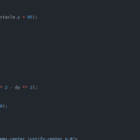
stacle.y 
+
 85
);
*
 2
 -
 dy 
**
 2
);
0
);
ems-center justify-center p-8"
>