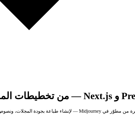
تعلّم كيف تستخدم Pretext — مكتبة تخطيط النصوص الأسرع بـ 500 مرة من مط