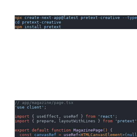
npx
 create-next-app@latest
 pretext-creative
 --type
cd
 pretext-creative
npm
 install
 pretext
// app/magazine/page.tsx
'use client'
;
import
 { useEffect, useRef } 
from
 'react'
;
import
 { prepare, layoutWithLines } 
from
 'pretext'
export
 default
 function
 MagazinePage
() 
{
  const
 canvasRef
 =
 useRef
<
HTMLCanvasElement
>(
null