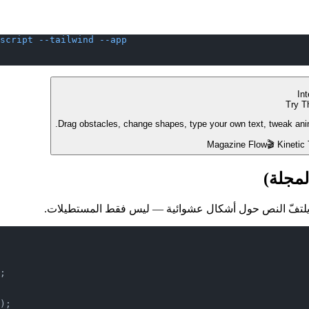
script
 --tailwind
 --app
In
Try T
Drag obstacles, change shapes, type your own text, tweak animat
Magazine Flow
🎬
Kinetic
لمجلة)
;
);