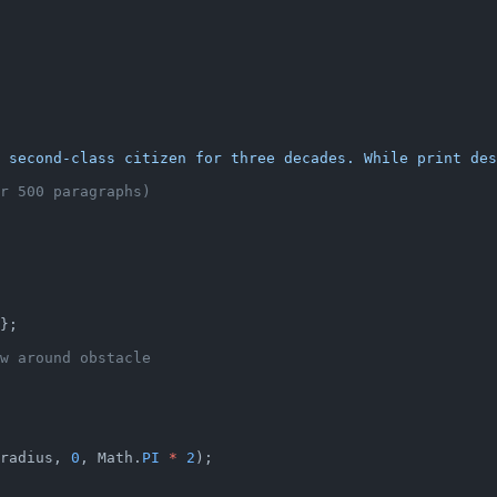
 second-class citizen for three decades. While print des
r 500 paragraphs)
};
w around obstacle
radius, 
0
, Math.
PI
 *
 2
);