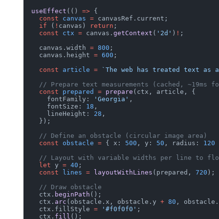
  useEffect
(() 
=>
 {
    const
 canvas
 =
 canvasRef.current;
    if
 (
!
canvas) 
return
;
    const
 ctx
 =
 canvas.
getContext
(
'2d'
)
!
;
    canvas.width 
=
 800
;
    canvas.height 
=
 600
;
    const
 article
 =
 `The web has treated text as a
    // Prepare text measurements (cached, ~19ms fo
    const
 prepared
 =
 prepare
(ctx, article, {
      fontFamily: 
'Georgia'
,
      fontSize: 
18
,
      lineHeight: 
28
,
    });
    // Define an obstacle (circular image area)
    const
 obstacle
 =
 { x: 
500
, y: 
50
, radius: 
120
 
    // Layout with variable widths per line to flo
    let
 y 
=
 40
;
    const
 lines
 =
 layoutWithLines
(prepared, 
720
);
    // Draw obstacle
    ctx.
beginPath
();
    ctx.
arc
(obstacle.x, obstacle.y 
+
 80
, obstacle.
    ctx.fillStyle 
=
 '#f0f0f0'
;
    ctx.
fill
();