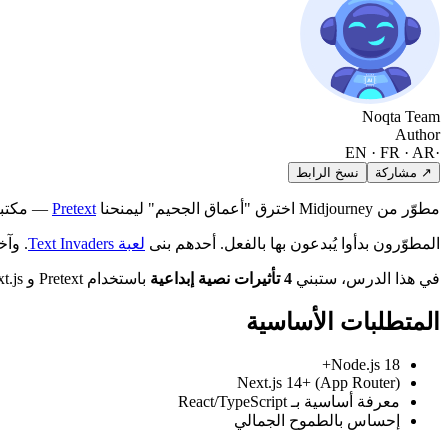
Noqta Team
Author
EN · FR · AR
·
↗ مشاركة
نسخ الرابط
مطوّر من Midjourney اخترق "أعماق الجحيم" ليمنحنا
Pretext
— مكتبة بحجم 15 كيلوبايت تقيس النصوص وتنسّقها بسر
المطوّرون بدأوا يُبدعون بها بالفعل. أحدهم بنى
لعبة Text Invaders
. وآ
في هذا الدرس، ستبني
4 تأثيرات نصية إبداعية
باستخدام Pretext و Next.js — والأخيرة منها تُعرض
المتطلبات الأساسية
Node.js 18+
Next.js 14+ (App Router)
معرفة أساسية بـ React/TypeScript
إحساس بالطموح الجمالي