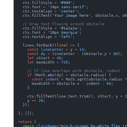
    ctx.fillStyle 
=
 '#999'
;
    ctx.font 
=
 '14px sans-serif'
;
    ctx.textAlign 
=
 'center'
;
    ctx.
fillText
(
'Your image here'
, obstacle.x, ob
    // Draw text flowing around obstacle
    ctx.fillStyle 
=
 '#1a1a1a'
;
    ctx.font 
=
 '18px Georgia'
;
    ctx.textAlign 
=
 'left'
;
    lines.
forEach
((
line
) 
=>
 {
      const
 lineCenter
 =
 y 
+
 14
;
      const
 dy
 =
 lineCenter 
-
 (obstacle.y 
+
 80
);
      let
 xStart 
=
 40
;
      let
 maxWidth 
=
 720
;
      // If line overlaps with obstacle, indent
      if
 (Math.
abs
(dy) 
<
 obstacle.radius) {
        const
 indent
 =
 Math.
sqrt
(obstacle.radius 
*
        maxWidth 
=
 obstacle.x 
-
 indent 
-
 60
;
      }
      ctx.
fillText
(line.text.
trim
(), xStart, y 
+
 2
      y 
+=
 28
;
    });
  }, []);
  return
 (
    <
main
 className
=
"min-h-screen bg-white flex it