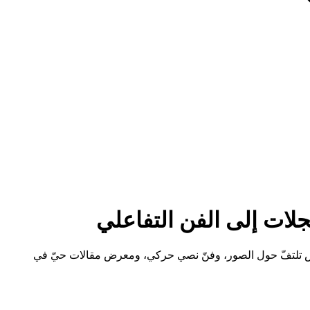
وّر في Midjourney — لإنشاء طباعة بجودة المجلات، ونصوص تلتفّ حول الصور، وفنّ نصي حركي، ومعرض مقالات حيّ في