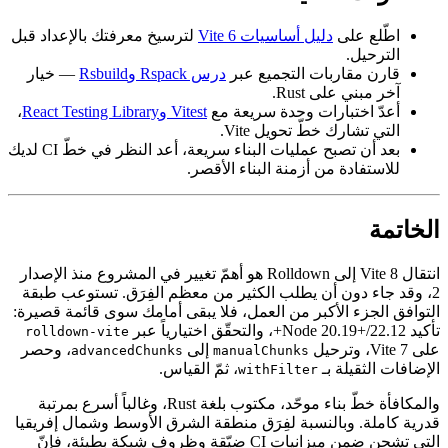
اطّلع على
دليل أساسيات Vite 6
لترسيخ معرفتك بالإعداد قبل
الترحيل.
قارن مقاربات التجميع عبر
درس Rspack وRsbuild
— خيار
آخر مبني على Rust.
أعدّ اختبارات وحدة سريعة مع
Vitest وReact Testing Library
،
التي تشارك خطّ تحويل Vite.
بعد أن تصبح عمليات البناء سريعة، أعد النظر في خطّ CI لديك
للاستفادة من أزمنة البناء الأقصر.
الخاتمة
انتقال Vite 8 إلى Rolldown هو أهمّ تغيير في المشروع منذ الإصدار
2، وقد جاء دون أن يطلب الكثير من معظم الفِرَق. تستوعب طبقة
التوافق الجزء الأكبر من العمل، فلا يبقى أمامك سوى قائمة قصيرة:
تأكيد Node 20.19+/22.12+، والتحقّق اختيارياً عبر
rolldown-vite
على Vite 7، وترحيل
إلى
، وحصر
advancedChunks
manualChunks
الإضافات الثقيلة بـ
، ثمّ القياس.
withFilter
والمكافأة خطّ بناء موحّد، مكتوب بلغة Rust، وغالباً أسرع بمرتبة
قدرية كاملة. وبالنسبة لفِرَق منطقة الشرق الأوسط وشمال إفريقيا
التي تشحن ضمن ميزانيات CI ضيّقة وظروف شبكة بطيئة، فإنّ