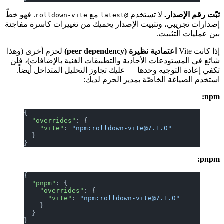
ثبّت رقم الإصدار.
لا تستخدم
مع
. فهو خطّ
rolldown-vite
@latest
إصدارات تجريبي، وتثبيت الإصدار يحميك من تغييرات كاسرة مفاجئة
بين عمليات التثبيت.
إذا كانت Vite
اعتمادية نظيرة (peer dependency)
لحزم أخرى (وهذا
شائع في المستودعات الأحادية والتطبيقات الغنية بالإضافات)، فلن
تكفي إعادة التوجيه وحدها — عليك تجاوز التحليل المتداخل أيضاً.
استخدم الصياغة الخاصّة بمدير الحزم لديك:
npm:
{
  "overrides"
: {
    "vite"
: 
"npm:rolldown-vite@7.1.0"
  }
}
pnpm:
{
  "pnpm"
: {
    "overrides"
: {
      "vite"
: 
"npm:rolldown-vite@7.1.0"
    }
  }
}