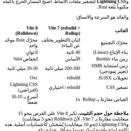
و
Lightning CSS
لتصغير ملفّات الأنماط. أصبح المسار الحرج بأكمله
مكتوباً بلغة Rust.
والعائد هو السرعة والاتساق:
Vite 8
Vite 7 (esbuild +
الجانب
(Rolldown)
Rollup)
اثنان (التطوير يختلف
محرّك Rust موحّد
محرّك التجميع
عن البناء)
واحد
بناء الإنتاج (Linear)
46 ثانية
6 ثوانٍ
زمن بناء Beehiiv
الأساس
انخفاض 64%
زمن استجابة HMR
200-300 ميلي ثانية
20-30 ميلي ثانية
(تغيير نموذجي)
Oxc
esbuild
تحويلات JS/JSX
Lightning CSS
تصغير CSS
esbuild / اختياري
(افتراضي)
أسرع بـ 10-30
القياس مقارنةً بـ Rollup
1x
ضعفاً
ملاحظة حول حجم التثبيت.
تكبر Vite 8 على القرص بنحو 15
ميغابايت مقارنةً بـ Vite 7، لأنّ Rolldown (نحو 5 ميغابايت)
وLightning CSS (نحو 10 ميغابايت) يُشحَنان كاعتماديات أصلية. هذه
تكلفة لمرّة واحدة تُسدّد نفسها مع أوّل عملية بناء.