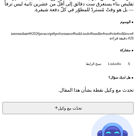
تقليص بناء يستغرق ست دقائق إلى أقلّ من عشرين ثانية ليس ترفاً
— بل هو وقتٌ مُستردّ للمطوّر في كلّ دفعة شيفرة.
●
الوسوم
intermediate
#
#
2026
javascript
#
performance
#
build-tools
#
bundler
#
rust
#
vite
#
rolldown
#
26 دقيقة قراءة
#
●
مشاركة
X
LinkedIn
نسخ الرابط
●
هل لديك سؤال؟
تحدث مع وكيل نقطة بشأن هذا المقال.
تحدّث مع وكيل