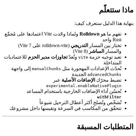
ماذا ستتعلّم
بنهاية هذا الدليل ستعرف كيف:
تفهم ما هو
Rolldown
ولماذا وحّدت Vite اعتمادها على مُجمِّع
Rust واحد
تختار بين المسار
التدريجي
(rolldown-vite على Vite 7)
والمسار
المباشر
(Vite 8)
تعيد توجيه حزمة
وتُعدّ
تجاوزات مدير الحزم
للاعتماديات
vite
المتداخلة
تُحدّث الإعدادات المهجورة مثل
إلى واجهة
manualChunks
الجديدة
advancedChunks
تضبط محرّك
الإضافات الأصلية
عبر
experimental.enableNativePlugin
تُحسّن أداء الإضافات الخارجية باستخدام المساعد
withFilter
تُشخّص وتُصلح أكثر أعطال الترحيل شيوعاً
تتحقّق من المكاسب في السرعة وتقيسها داخل مشروعك
المتطلبات المسبقة