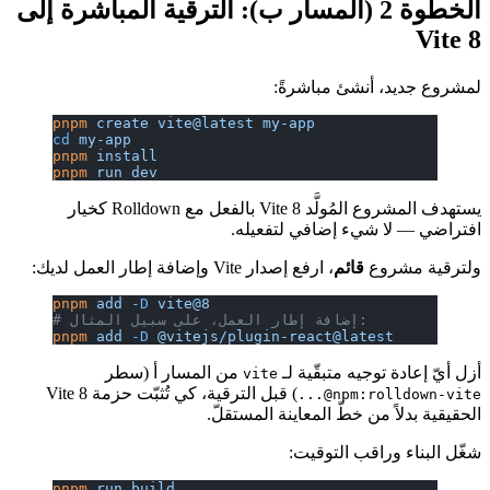
الخطوة 2 (المسار ب): الترقية المباشرة إلى
Vite 8
لمشروع جديد، أنشئ مباشرةً:
pnpm
 create
 vite@latest
 my-app
cd
 my-app
pnpm
 install
pnpm
 run
 dev
يستهدف المشروع المُولَّد Vite 8 بالفعل مع Rolldown كخيار
افتراضي — لا شيء إضافي لتفعيله.
ولترقية مشروع
قائم
، ارفع إصدار Vite وإضافة إطار العمل لديك:
pnpm
 add
 -D
 vite@8
# إضافة إطار العمل، على سبيل المثال:
pnpm
 add
 -D
 @vitejs/plugin-react@latest
أزل أيّ إعادة توجيه متبقّية لـ
من المسار أ (سطر
vite
) قبل الترقية، كي تُثبّت حزمة Vite 8
npm:rolldown-vite@...
الحقيقية بدلاً من خطّ المعاينة المستقلّ.
شغّل البناء وراقب التوقيت:
pnpm
 run
 build