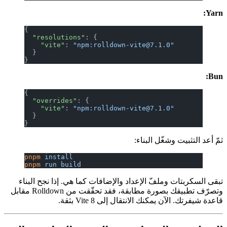
Yarn:
{
  "resolutions"
: {
    "vite"
: 
"npm:rolldown-vite@7.1.0"
  }
}
Bun:
{
  "overrides"
: {
    "vite"
: 
"npm:rolldown-vite@7.1.0"
  }
}
ثمّ أعد التثبيت وشغّل البناء:
pnpm
 install
pnpm
 run
 build
تبقى السكربتات وملفّ الإعداد والإضافات كما هي. إذا نجح البناء
وتصرّف تطبيقك بصورة مطابقة، فقد تحقّقت من Rolldown مقابل
قاعدة شيفرتك. الآن يمكنك الانتقال إلى Vite 8 بثقة.