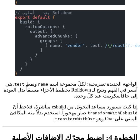
}
// بعد — أسلوب Rolldown
export
 default
 {
  build: {
    rollupOptions: {
      output: {
        advancedChunks: {
          groups: [
            { name: 
'vendor'
, test:
 /
\/
react(?:-d
          ]
        }
      }
    }
  }
}
الواجهة الجديدة تصريحية: لكلّ مجموعة اسم
ونمط
. هي
test
name
أيسر في الفهم وتتيح لـ Rolldown تخطيط الأجزاء مسبقاً بدل العودة
إلى جافاسكريبت عند كلّ وحدة.
إذا كنت تستورد مساعد التحويل من esbuild مباشرةً، فلاحظ أنّ
صار مهجوراً. استخدم بدلاً منه المكافئ
transformWithEsbuild
المبني على Oxc وهو
.
transformWithOxc
الخطوة 4: اضبط محرّك الإضافات الأصلية