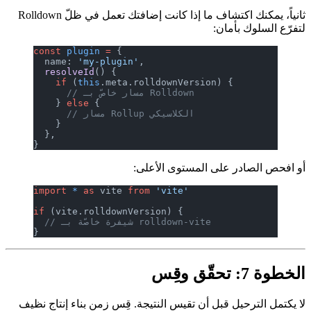
ثانياً، يمكنك اكتشاف ما إذا كانت إضافتك تعمل في ظلّ Rolldown
لتفرّع السلوك بأمان:
const
 plugin
 =
 {
  name: 
'my-plugin'
,
  resolveId
() {
    if
 (
this
.meta.rolldownVersion) {
      // مسار خاصّ بـ Rolldown
    } 
else
 {
      // مسار Rollup الكلاسيكي
    }
  },
}
أو افحص الصادر على المستوى الأعلى:
import
 *
 as
 vite 
from
 'vite'
if
 (vite.rolldownVersion) {
  // شيفرة خاصّة بـ rolldown-vite
}
الخطوة 7: تحقّق وقِس
لا يكتمل الترحيل قبل أن تقيس النتيجة. قِس زمن بناء إنتاج نظيف