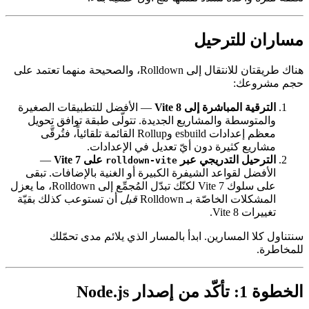
مساران للترحيل
هناك طريقتان للانتقال إلى Rolldown، والصحيحة منهما تعتمد على
حجم مشروعك:
الترقية المباشرة إلى Vite 8
— الأفضل للتطبيقات الصغيرة
والمتوسطة والمشاريع الجديدة. تتولّى طبقة توافق تحويل
معظم إعدادات esbuild وRollup القائمة تلقائياً، فتُرقَّى
مشاريع كثيرة دون أيّ تعديل في الإعدادات.
الترحيل التدريجي عبر
على Vite 7
—
rolldown-vite
الأفضل لقواعد الشيفرة الكبيرة أو الغنية بالإضافات. تبقى
على سلوك Vite 7 لكنّك تبدّل المُجمِّع إلى Rolldown، ما يعزل
المشكلات الخاصّة بـ Rolldown
قبل
أن تستوعب كذلك بقيّة
تغييرات Vite 8.
سنتناول كلا المسارين. ابدأ بالمسار الذي يلائم مدى تحمّلك
للمخاطرة.
الخطوة 1: تأكّد من إصدار Node.js