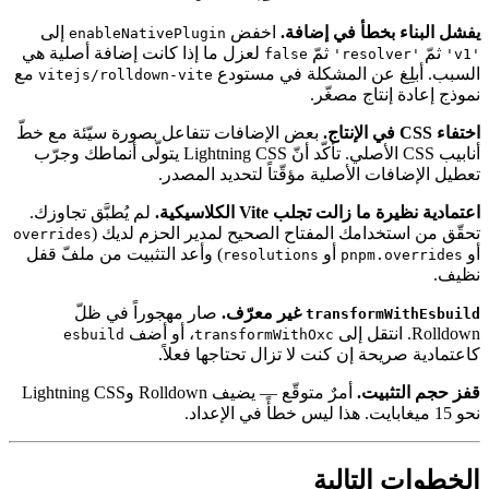
يفشل البناء بخطأ في إضافة.
اخفض
إلى
enableNativePlugin
ثمّ
ثمّ
لعزل ما إذا كانت إضافة أصلية هي
false
'resolver'
'v1'
السبب. أبلِغ عن المشكلة في مستودع
مع
vitejs/rolldown-vite
نموذج إعادة إنتاج مصغّر.
اختفاء CSS في الإنتاج.
بعض الإضافات تتفاعل بصورة سيّئة مع خطّ
أنابيب CSS الأصلي. تأكّد أنّ Lightning CSS يتولّى أنماطك وجرّب
تعطيل الإضافات الأصلية مؤقّتاً لتحديد المصدر.
اعتمادية نظيرة ما زالت تجلب Vite الكلاسيكية.
لم يُطبَّق تجاوزك.
تحقّق من استخدامك المفتاح الصحيح لمدير الحزم لديك (
overrides
أو
أو
) وأعد التثبيت من ملفّ قفل
resolutions
pnpm.overrides
نظيف.
غير معرّف.
صار مهجوراً في ظلّ
transformWithEsbuild
Rolldown. انتقل إلى
، أو أضف
esbuild
transformWithOxc
كاعتمادية صريحة إن كنت لا تزال تحتاجها فعلاً.
قفز حجم التثبيت.
أمرٌ متوقّع — يضيف Rolldown وLightning CSS
نحو 15 ميغابايت. هذا ليس خطأً في الإعداد.
الخطوات التالية