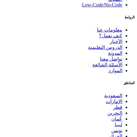
Low-Code/No-Code
الروابط
معلومات عنا
كيف نعمل؟
الأخبار
الدروس التعليمية
المدونة
تواصل معنا
الأسئلة الشائعة
الموارد
المناطق
السعودية
الإمارات
قطر
البحرين
عُمان
ليبيا
تونس
الجزائر