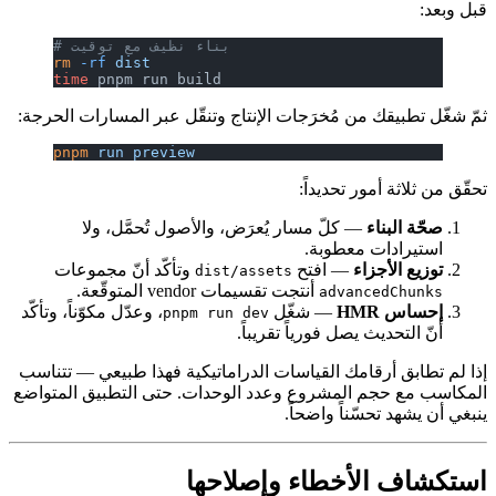
قبل وبعد:
# بناء نظيف مع توقيت
rm
 -rf
 dist
time
 pnpm run build
ثمّ شغّل تطبيقك من مُخرَجات الإنتاج وتنقّل عبر المسارات الحرجة:
pnpm
 run
 preview
تحقّق من ثلاثة أمور تحديداً:
صحّة البناء
— كلّ مسار يُعرَض، والأصول تُحمَّل، ولا
استيرادات معطوبة.
توزيع الأجزاء
— افتح
وتأكّد أنّ مجموعات
dist/assets
أنتجت تقسيمات vendor المتوقّعة.
advancedChunks
إحساس HMR
— شغّل
، وعدّل مكوّناً، وتأكّد
pnpm run dev
أنّ التحديث يصل فورياً تقريباً.
إذا لم تطابق أرقامك القياسات الدراماتيكية فهذا طبيعي — تتناسب
المكاسب مع حجم المشروع وعدد الوحدات. حتى التطبيق المتواضع
ينبغي أن يشهد تحسّناً واضحاً.
استكشاف الأخطاء وإصلاحها