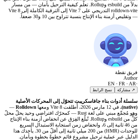
بدلاً من esbuild وRollup. تعلّم كيفية الترحيل بأمان — من مسار
rolldown-vite التدريجي على Vite 7 إلى الترقية الكاملة إلى Vite 8
— وتقليص أزمنة بناء الإنتاج بنسبة تتراوح بين 10 و30 ضعفاً.
فريق نقطة
Author
EN · FR · AR
·
↗ مشاركة
نسخ الرابط
سلسلة أدوات بناء جافاسكريبت تتحوّل إلى المحركات الأصلية
(native).
في 12 مارس 2026، أُطلقت Vite 8 ومعها
Rolldown
—
وهو مُجمِّع مبني على لغة Rust — كمحرّك افتراضي وحيد يحلّ محلّ
كلٍّ من esbuild وRollup. تُبلّغ الفِرَق عن انخفاض أزمنة بناء الإنتاج
من 46 ثانية إلى 6، وانخفاض زمن استجابة الاستبدال السريع
للوحدات (HMR) من 200 ميلي ثانية إلى أقلّ من 30. يأخذك هذا
الدليل عبر عملية ترحيل مشروع قائم خطوةً بخطوة وبأمان.