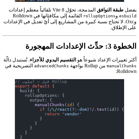
بفضل
طبقة التوافق
المدمجة، تحوّل Vite 8 تلقائياً معظم إعدادات
و
القائمة إلى مكافئاتها في Rolldown
rollupOptions
esbuild
وOxc. لا تحتاج نسبة كبيرة من المشاريع إلى أيّ تعديل في الإعدادات
على الإطلاق.
الخطوة 3: حدِّث الإعدادات المهجورة
أكثر تغييرات الإعداد شيوعاً هو
التقسيم اليدوي للأجزاء
. تُستبدل دالّة
من Rollup بواجهة
التصريحية في
advancedChunks
manualChunks
Rolldown:
// قبل — أسلوب Rollup
export
 default
 {
  build: {
    rollupOptions: {
      output: {
        manualChunks
(
id
) {
          if
 (
/
\/
react(?:-dom)
?
/
.
test
(id)) {
            return
 'vendor'
          }
        }
      }
    }
  }