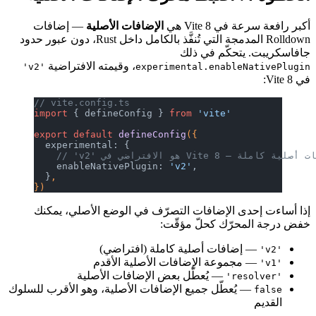
أكبر رافعة سرعة في Vite 8 هي
الإضافات الأصلية
— إضافات
Rolldown المدمجة التي تُنفَّذ بالكامل داخل Rust، دون عبور حدود
جافاسكريبت. يتحكّم في ذلك
، وقيمته الافتراضية
'v2'
experimental.enableNativePlugin
في Vite 8:
// vite.config.ts
import
 { defineConfig } 
from
 'vite'
export
 default
 defineConfig
({
  experimental: {
لافتراضي في Vite 8 — إضافات أصلية كاملة
    enableNativePlugin: 
'v2'
,
  }
,
})
إذا أساءت إحدى الإضافات التصرّف في الوضع الأصلي، يمكنك
خفض درجة المحرّك كحلّ مؤقّت:
— إضافات أصلية كاملة (افتراضي)
'v2'
— مجموعة الإضافات الأصلية الأقدم
'v1'
— يُعطّل بعض الإضافات الأصلية
'resolver'
— يُعطّل جميع الإضافات الأصلية، وهو الأقرب للسلوك
false
القديم