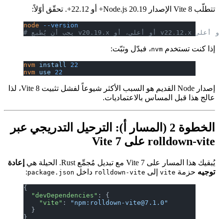
تتطلّب Vite 8 الإصدار Node.js 20.19+ أو 22.12+. تحقّق أوّلاً:
node
 --version
v20.19.x أو أعلى، أو v22.12.x أو أعلى
إذا كنت تستخدم
، فبدّل وثبّت:
nvm
nvm
 install
 22
nvm
 use
 22
إصدار Node القديم هو السبب الأكثر شيوعاً لفشل تثبيت Vite 8، لذا
عالج هذا قبل المساس بالاعتماديات.
الخطوة 2 (المسار أ): الترحيل التدريجي عبر
rolldown-vite على Vite 7
يُبقيك هذا المسار على Vite 7 مع تبديل مُجمِّع Rust. الحيلة هي
إعادة
توجيه
حزمة
إلى
داخل
:
package.json
rolldown-vite
vite
{
  "devDependencies"
: {
    "vite"
: 
"npm:rolldown-vite@7.1.0"
  }
}