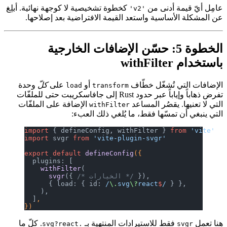
عامِل أيّ قيمة أدنى من
كخطوة تشخيصية لا كوجهة نهائية. أبلِغ
'v2'
عن المشكلة الأساسية واستعد القيمة الافتراضية بعد إصلاحها.
الخطوة 5: حسّن الإضافات الخارجية
باستخدام withFilter
الإضافات التي تُشغّل خطّاف
أو
على
كلّ
وحدة
load
transform
تفرض ذهاباً وإياباً عبر حدود Rust إلى جافاسكريبت حتى للملفّات
التي لا تعنيها. يقصُر المساعد
الإضافة على الملفّات
withFilter
التي ينبغي أن تمسّها فقط، ما يُلغي ذلك العبء:
import
 { defineConfig, withFilter } 
from
 'vite'
import
 svgr 
from
 'vite-plugin-svgr'
export
 default
 defineConfig
({
  plugins: [
    withFilter
(
 }),
/* الخيارات */
({ 
      svgr
      { load: { id:
 /
\.
svg
\?
react
$
/
 } },
    ),
  ]
,
})
هنا تعمل
فقط للاستيرادات المنتهية بـ
. كلّ ما
.svg?react
svgr