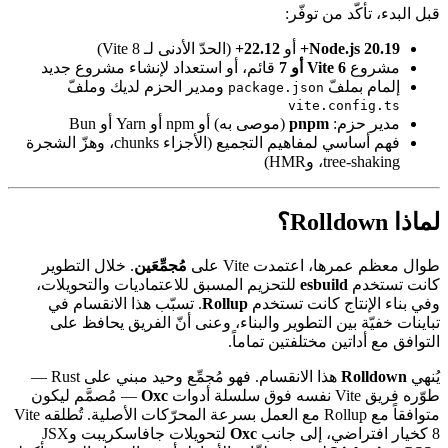
قبل البدء، تأكّد من توفّر:
Node.js 20.19+
أو
22.12+
(الحدّ الأدنى لـ Vite 8)
مشروع
Vite 6 أو 7
قائم، أو استعداد لإنشاء مشروع جديد
إلمام بملفّ
ومدير الحزم لديك وملفّ
package.json
vite.config.ts
مدير حزم:
pnpm
(موصى به) أو npm أو Yarn أو Bun
فهم أساسي لمفاهيم التجميع (الأجزاء chunks، وهزّ الشجرة
tree-shaking، وHMR)
لماذا Rolldown؟
طوال معظم عمرها، اعتمدت Vite على
مُجمِّعَين
. خلال التطوير
كانت تستخدم
esbuild
للتحزيم المسبق للاعتماديات والتحويلات،
وفي بناء الإنتاج كانت تستخدم
Rollup
. تسبّب هذا الانقسام في
تباينات خفيّة بين التطوير والبناء، وعنى أنّ الفريق يحافظ على
التوافق مع أداتين مختلفتين تماماً.
يُنهي
Rolldown
هذا الانقسام. فهو مُجمِّع وحيد مبني على Rust —
طوّره فريق Vite نفسه فوق سلسلة أدوات
Oxc
— مُصمَّم ليكون
متوافقاً مع Rollup مع العمل بسرعة المحرّكات الأصلية. تُطلقه Vite
8 كخيار افتراضي، إلى جانب
Oxc
لتحويلات جافاسكريبت وJSX