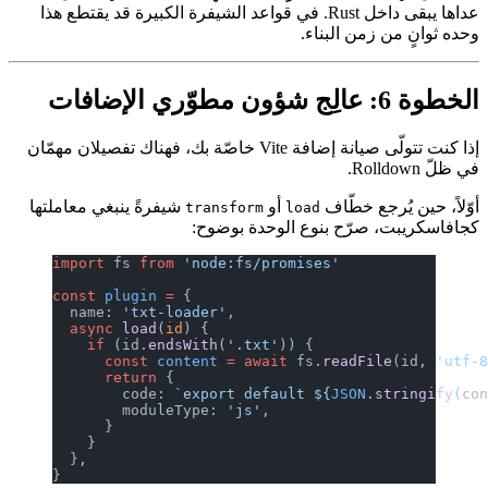
عداها يبقى داخل Rust. في قواعد الشيفرة الكبيرة قد يقتطع هذا
وحده ثوانٍ من زمن البناء.
الخطوة 6: عالِج شؤون مطوّري الإضافات
إذا كنت تتولّى صيانة إضافة Vite خاصّة بك، فهناك تفصيلان مهمّان
في ظلّ Rolldown.
أوّلاً، حين يُرجع خطّاف
أو
شيفرةً ينبغي معاملتها
transform
load
كجافاسكريبت، صرّح بنوع الوحدة بوضوح:
import
 fs 
from
 'node:fs/promises'
const
 plugin
 =
 {
  name: 
'txt-loader'
,
  async
 load
(
id
) {
    if
 (id.
endsWith
(
'.txt'
)) {
      const
 content
 =
 await
 fs.
readFile
(id, 
'utf-
      return
 {
        code: 
`export default ${
JSON
.
stringify
(
co
        moduleType: 
'js'
,
      }
    }
  },
}