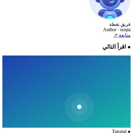
فريق نقطة
Author
· noqta
متابعة
↗
●
اقرأ التالي
Tutorial
●