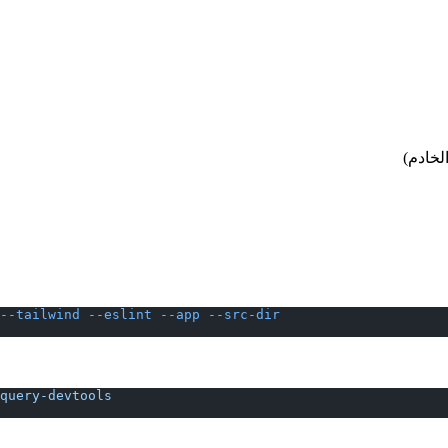
خادم)
--tailwind
 --eslint
 --app
 --src-dir
query-devtools