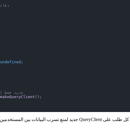
// 5 د
undefined
;
    // المتصفح: أنشئ ent
makeQueryClient
();
على الخادم، يجب أن يحصل كل طلب على QueryClient جديد لمنع ت