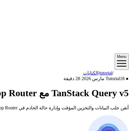
Menu
2026/03
/
tutorial
/
الكتابات
●
18 مارس 2026
Tutorial
·
28 دقيقة
TanStack Query v5 مع Next.js App Router: الدليل الشامل لجلب البيانات
أتقن جلب البيانات والتخزين المؤقت وإدارة حالة الخادم في Next.js App Router باستخدام TanStack Query v5. تعلم التحميل المسبق للاستعلامات والتحديثات التفاؤلية والتمرير اللانهائي وأنماط الإنتاج الحقيقية.