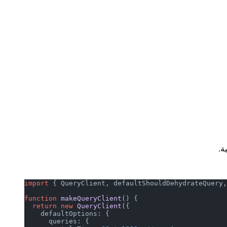
import
 { QueryClient, defaultShouldDehydrateQuery,
function
 makeQueryClient
() {
  return
 new
 QueryClient
({
    defaultOptions: {
      queries: {