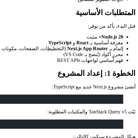
المتطلبات الأساسية
قبل البدء، تأكد من توفر:
Node.js 20+
مثبت
معرفة أساسية بـ
React
و
TypeScript
إلمام بـ
Next.js App Router
(التخطيطات، الصفحات، مكونات ال
محرر أكواد (يُنصح بـ VS Code)
فهم أساسي لواجهات REST APIs
الخطوة 1: إعداد المشروع
أنشئ مشروع Next.js جديد مع TypeScript:
ثبّت TanStack Query v5 والمكتبات المطلوبة:
هيكل المشروع سيكون كالتالي: