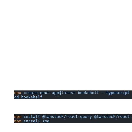
npx
 create-next-app@latest
 bookshelf
 --typescript
 
cd
 bookshelf
npm
 install
 @tanstack/react-query
 @tanstack/react-
npm
 install
 zod