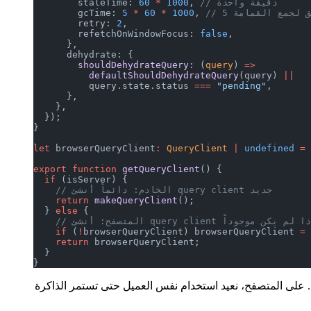
// دقيقة واحدة
, 
 1000
 *
60
        staleTime: 
قائق لجمع القمامة
, 
 1000
 *
 60
 *
5
        gcTime: 
        retry: 
2
,
        refetchOnWindowFocus: 
false
,
      },
      dehydrate: {
        shouldDehydrateQuery
: (
query
) 
=>
          defaultShouldDehydrateQuery
(query) 
||
          query.state.status 
===
 "pending"
,
      },
    },
  });
}
let
 browserQueryClient
:
 QueryClient
 |
 undefined
 =
 
export
 function
 getQueryClient
() {
  if
 (isServer) {
    // الخادم: دائماً أنشئ query client جديد
    return
 makeQueryClient
();
  } 
else
 {
query cli جديد فقط إذا لم يكن موجوداً
    if
 (
!
browserQueryClient) browserQueryClient 
=
 
    return
 browserQueryClient;
  }
}
سرب البيانات بين المستخدمين. على المتصفح، نعيد استخدام نفس العميل حتى تستمر الذاكرة