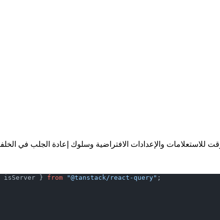
 isServer } 
from
 "@tanstack/react-query"
;