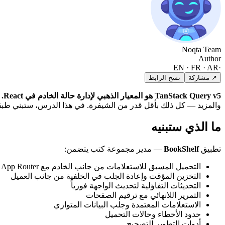
Noqta Team
Author
EN · FR · AR
·
↗ مشاركة
نسخ الرابط
TanStack Query v5 هو المعيار الذهبي لإدارة حالة الخادم في React.
والمزيد — كل ذلك بأقل قدر من الشيفرة. في هذا الدرس، ستبني طبقة 
ما الذي ستبنيه
تطبيق
BookShelf
— مدير مجموعة كتب يتضمن:
التحميل المسبق للاستعلامات من جانب الخادم مع Next.js App Router
التخزين المؤقت وإعادة الجلب في الخلفية من جانب العميل
التحديثات التفاؤلية لتحديث الواجهة فورياً
التمرير اللانهائي مع ترقيم الصفحات
الاستعلامات المعتمدة وجلب البيانات المتوازي
حدود الأخطاء وحالات التحميل
أدوات التطوير للتصحيح