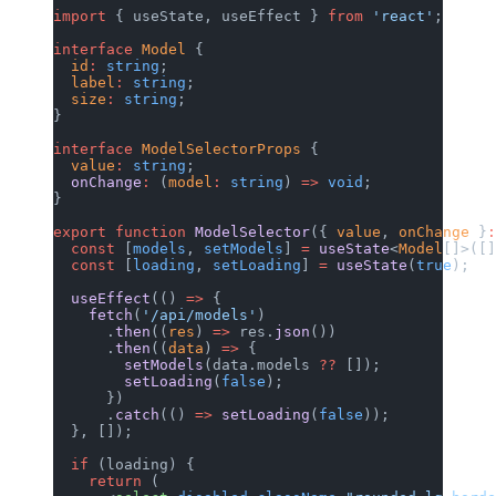
import
 { u
interface
 
  id
:
 stri
  label
:
 s
  size
:
 st
}
interface
 
  value
:
 s
  onChange
}
export
 fun
  const
 [
m
  const
 [
l
  useEffec
    fetch
(
      .
the
      .
the
        se
        se
      })
      .
cat
  }, []);
  if
 (load
    return