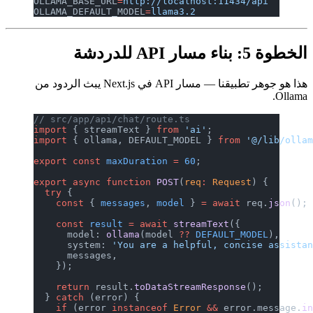
OLLAMA_BAS
OLLAMA_DEF
تطبيقنا — مسار API في Next.js يبث الردود من
// src/app
import
 { s
import
 { o
export
 con
export
 asy
  try
 {
    const
 
    const
 
      mode
      syst
      mess
    });
    return
  } 
catch
 
    if
 (er