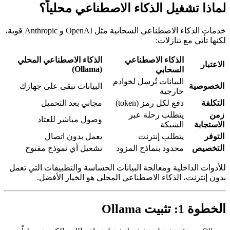
لياً؟
خدمات الذكاء الاصطناعي السحابية مثل OpenAI و Anthropic قوية،
صطناعي المحلي
قى على جهازك
لتحميل
 للعتاد
اتصال
موذج مفتوح
طبيقات التي تعمل
 الأفضل.