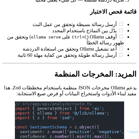
بث
) وتحقق من
oll
نية
يدعم Ollama مخرجات JSON منظمة باستخدام مخططات Zod. هذا
 الاستجابة:
// src/app
import
 { g
import
 { o
import
 { z
const
 Sent
  sentimen
  confiden