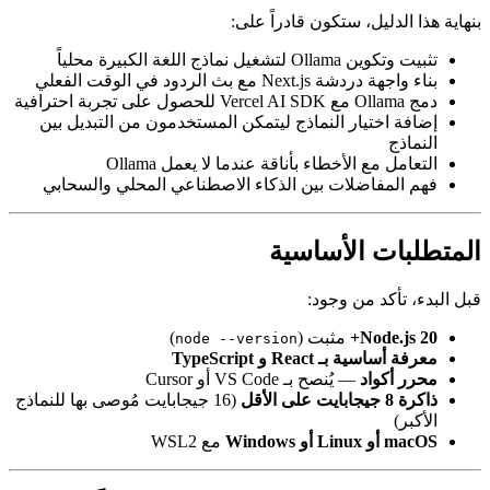
ن التبديل بين
حلي والسحابي
 مُوصى بها للنماذج