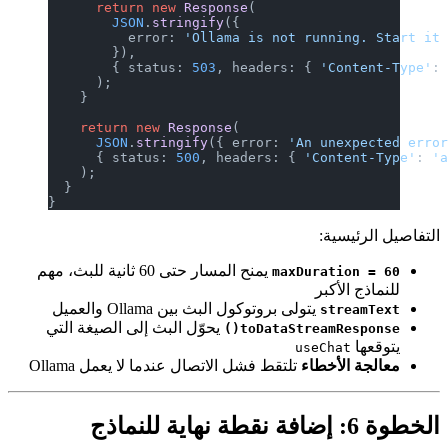
      retu
        JS
          
        })
        { 
      );
    }
    return
      JSON
      { st
    );
  }
}
 المسار حتى 60 ثانية للبث، مهم
الصيغة التي
ل Ollama