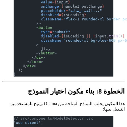
          
          
          
          
          
          
          
          
          
          
          
          
        </
      </
fo
    </
div
>
  );
}
لب النماذج المتاحة من Ollama ويتيح للمستخدمين
// src/com
'use clien