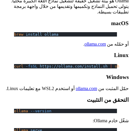
الكبيرة محلياً.
واجهة برمجة
brew
 insta
curl
 -fsSL
ollama
 --v
ollama
 ser