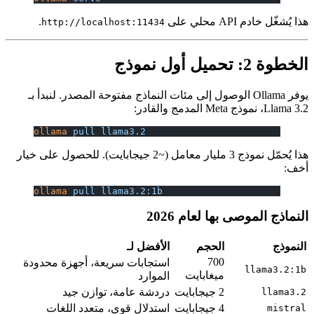
.
http://l
المصدر. لنبدأ بـ
ollama
 pul
ل (~2 جيجابايت). للحصول على خيار
ollama
 pul
أجهزة محدودة
ن جيد
د اللغات