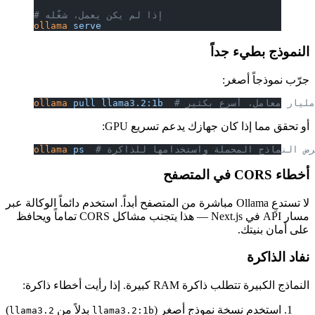
مل، شغّله
ollama
 ser
ollama
 pul
ollama
 ps
ستخدم دائماً الوكالة عبر
مسار API في Next.js — هذا يتجنب مشاكل CORS تماماً ويحافظ
دلاً من
)
llama3.2