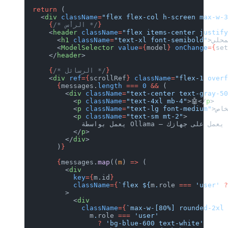
  return
 (
    <
div
 c
      {
      <
hea
        <
h
        <
M
      </
he
      {
      <
div
        {
m
          
          
          
          
          
          
        )
}
        {
m
          
          
          
          
          
          
          
          