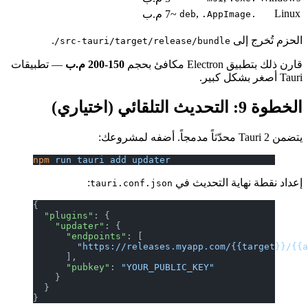
,
Linux
~7 م.ب
.AppImage
.deb
الحزم تُخرج إلى
.
src-tauri/target/release/bundle/
قارن ذلك بتطبيق Electron مكافئ بحجم
150-200 م.ب
— تطبيقات
Tauri أصغر بشكل كبير.
الخطوة 9: التحديث التلقائي (اختياري)
يتضمن Tauri 2 محدّثاً مدمجاً. أضفه لمشروعك:
npm
 run
 tauri
 add
 updater
إعداد نقطة نهاية التحديث في
:
tauri.conf.json
{
  "plugins"
: {
    "updater"
: {
      "endpoints"
: [
        "https://releases.myapp.com/{{target}}/{{
      ],
      "pubkey"
: 
"YOUR_PUBLIC_KEY"
    }
  }
}