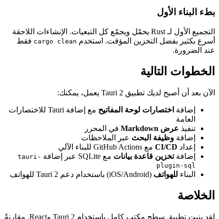
بطء البناء الأول
التجميع الأول لـ Rust يحمّل ويجمّع كل التبعيات. الإنشاءات اللاحقة
أسرع بكثير بفضل التخزين المؤقت. استخدم
فقط
cargo clean
عند الضرورة.
الخطوات التالية
الآن بعد أن أصبح لديك تطبيق Tauri 2 يعمل، يمكنك:
إضافة
اختصارات لوحة المفاتيح
مع إضافة Tauri للاختصارات
العامة
تنفيذ
عرض Markdown
في المحرر
إضافة
وظيفة البحث
عبر الملاحظات
إعداد
CI/CD
مع GitHub Actions للبناء الآلي
إضافة
تخزين قاعدة بيانات
مع SQLite عبر إضافة
tauri-
plugin-sql
البناء
للهواتف
(iOS/Android) باستخدام دعم Tauri 2 للهواتف
الخلاصة
لقد بنيت تطبيق سطح مكتب كامل باستخدام Tauri 2 وReact. مقارنةً