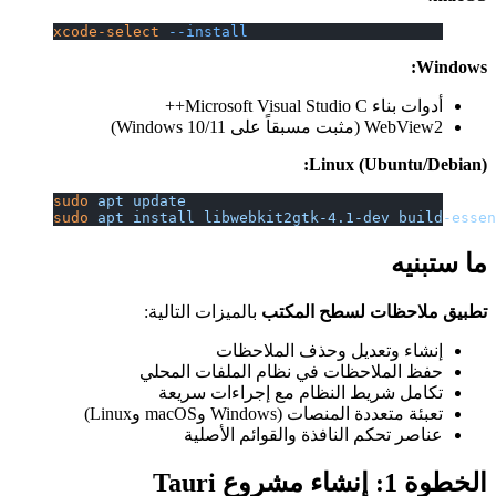
xcode-select
 --install
Windows:
أدوات بناء Microsoft Visual Studio C++
WebView2 (مثبت مسبقاً على Windows 10/11)
Linux (Ubuntu/Debian):
sudo
 apt
 update
sudo
 apt
 install
 libwebkit2gtk-4.1-dev
 build-esse
ما ستبنيه
تطبيق ملاحظات لسطح المكتب
بالميزات التالية:
إنشاء وتعديل وحذف الملاحظات
حفظ الملاحظات في نظام الملفات المحلي
تكامل شريط النظام مع إجراءات سريعة
تعبئة متعددة المنصات (Windows وmacOS وLinux)
عناصر تحكم النافذة والقوائم الأصلية
الخطوة 1: إنشاء مشروع Tauri