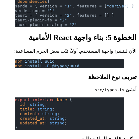
[
dependencies
]
serde = { version = 
"1"
, features = [
"derive"
] }
serde_json = 
"1"
tauri = { version = 
"2"
, features = [] }
tauri-plugin-fs = 
"2"
tauri-plugin-dialog = 
"2"
الخطوة 5: بناء واجهة React الأمامية
الآن لننشئ واجهة المستخدم. أولاً، ثبّت بعض الحزم المساعدة:
npm
 install
 uuid
npm
 install
 -D
 @types/uuid
تعريف نوع الملاحظة
أنشئ
:
src/types.ts
export
 interface
 Note
 {
  id
:
 string
;
  title
:
 string
;
  content
:
 string
;
  created_at
:
 string
;
  updated_at
:
 string
;
}