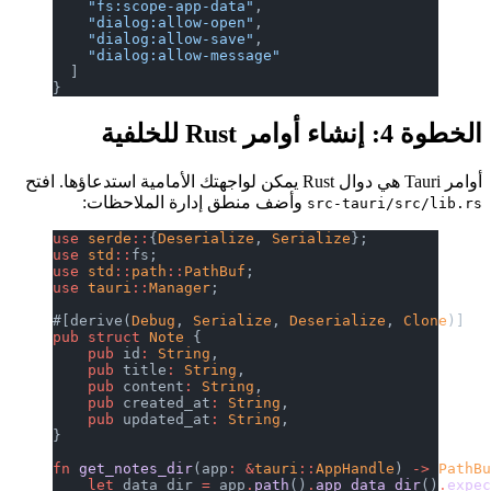
    "fs:scope-app-data"
,
    "dialog:allow-open"
,
    "dialog:allow-save"
,
    "dialog:allow-message"
  ]
}
الخطوة 4: إنشاء أوامر Rust للخلفية
أوامر Tauri هي دوال Rust يمكن لواجهتك الأمامية استدعاؤها. افتح
وأضف منطق إدارة الملاحظات:
src-tauri/src/lib.rs
use
 serde
::
{
Deserialize
, 
Serialize
};
use
 std
::
fs;
use
 std
::
path
::
PathBuf
;
use
 tauri
::
Manager
;
#[derive(
Debug
, 
Serialize
, 
Deserialize
, 
Clone
)]
pub
 struct
 Note
 {
    pub
 id
:
 String
,
    pub
 title
:
 String
,
    pub
 content
:
 String
,
    pub
 created_at
:
 String
,
    pub
 updated_at
:
 String
,
}
fn
 get_notes_dir
(app
:
 &
tauri
::
AppHandle
) 
->
 PathB
    let
 data_dir 
=
 app
.
path
()
.
app_data_dir
()
.
expe