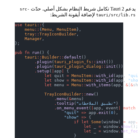
يدعم Tauri 2 تكامل شريط النظام بشكل أصلي. حدّث
src-
لإضافة أيقونة الشريط:
tauri/src/lib.rs
use
 tauri
::
{
    menu
::
{
Menu
, 
MenuItem
},
    tray
::
TrayIconBuilder
,
    Manager
,
};
pub
 fn
 run
() {
    tauri
::
Builder
::
default
()
        .
plugin
(
tauri_plugin_fs
::
init
())
        .
plugin
(
tauri_plugin_dialog
::
init
())
        .
setup
(
|
app
|
 {
            let
 quit 
=
 MenuItem
::
with_id
(app, 
"qu
            let
 show 
=
 MenuItem
::
with_id
(app, 
"sh
            let
 menu 
=
 Menu
::
with_items
(app, 
&
[
&
s
            TrayIconBuilder
::
new
()
                .
menu
(
&
menu)
)
"تطبيق الملاحظات"
(
tooltip
                .
                .
on_menu_event
(
|
app, event
|
 match
                    "quit"
 =>
 app
.
exit
(
0
),
                    "show"
 =>
 {
                        if
 let
 Some
(window) 
=
 app
                            let
 _ 
=
 window
.
show
()
                            let
 _ 
=
 window
.
set_fo
                        }