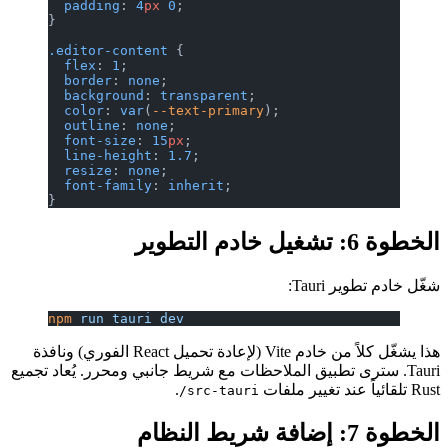
  padding
: 
4
px
 0
;
}
.editor-content
 {
  flex
: 
1
;
  border
: 
none
;
  background
: 
transparent
;
  color
: 
var
(
--text-primary
);
  outline
: 
none
;
  font-size
: 
15
px
;
  line-height
: 
1.7
;
  resize
: 
none
;
  font-family
: 
inherit
;
}
الخطوة 6: تشغيل خادم التطوير
شغّل خادم تطوير Tauri:
npm
 run
 tauri
 dev
هذا يشغّل كلاً من خادم Vite (لإعادة تحميل React الفوري) ونافذة
Tauri. سترى تطبيق الملاحظات مع شريط جانبي ومحرر. يُعاد تجميع
Rust تلقائياً عند تغيير ملفات
.
src-tauri/
الخطوة 7: إضافة شريط النظام