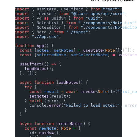
import
 { useState, useEffect } 
from
 "react"
;
import
 { invoke } 
from
 "@tauri-apps/api/core"
;
import
 { v4 
as
 uuidv4 } 
from
 "uuid"
;
import
 { NotesList } 
from
 "./components/NotesList
import
 { NoteEditor } 
from
 "./components/NoteEdit
import
 { Note } 
from
 "./types"
;
import
 "./App.css"
;
function
 App
() {
  const
 [
notes
, 
setNotes
] 
=
 useState
<
Note
[]>([]);
  const
 [
selectedNote
, 
setSelectedNote
] 
=
 useStat
  useEffect
(() 
=>
 {
    loadNotes
();
  }, []);
  async
 function
 loadNotes
() {
    try
 {
      const
 result
 =
 await
 invoke
<
Note
[]>(
"list_n
      setNotes
(result);
    } 
catch
 (error) {
      console.
error
(
"Failed to load notes:"
, erro
    }
  }
  async
 function
 createNote
() {
    const
 newNote
:
 Note
 =
 {
      id: 
uuidv4
(),