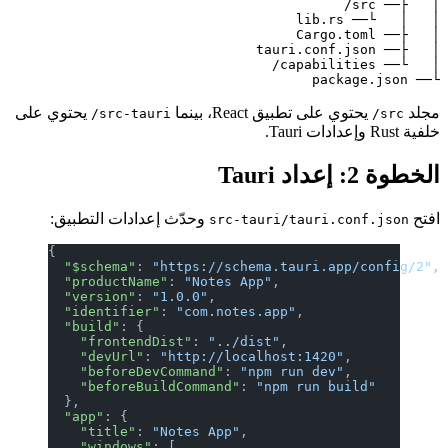
└── package.json

مجلد
يحتوي على تطبيق React، بينما
يحتوي على
src-tauri/
src/
خلفية Rust وإعدادات Tauri.
الخطوة 2: إعداد Tauri
افتح
وحدّث إعدادات التطبيق:
src-tauri/tauri.conf.json
{
  "$schema"
: 
"https://schema.tauri.app/config/2"
,
  "productName"
: 
"Notes App"
,
  "version"
: 
"1.0.0"
,
  "identifier"
: 
"com.notes.app"
,
  "build"
: {
    "frontendDist"
: 
"../dist"
,
    "devUrl"
: 
"http://localhost:1420"
,
    "beforeDevCommand"
: 
"npm run dev"
,
    "beforeBuildCommand"
: 
"npm run build"
  },
  "app"
: {
    "title"
: 
"Notes App"
,
    "windows"
: [