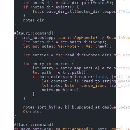
    let
 notes_dir 
=
 data_dir
.
join
(
"notes"
);
    if
 !
notes_dir
.
exists
() {
        fs
::
create_dir_all
(
&
notes_dir)
.
expect
(
"Fa
    }
    notes_dir
}
#[tauri
::
command]
fn
 list_notes
(app
:
 tauri
::
AppHandle
) 
->
 Result
<
Ve
    let
 notes_dir 
=
 get_notes_dir
(
&
app);
    let
 mut
 notes
:
 Vec
<
Note
> 
=
 Vec
::
new
();
    let
 entries 
=
 fs
::
read_dir
(
&
notes_dir)
.
map_er
    for
 entry 
in
 entries {
        let
 entry 
=
 entry
.
map_err
(
|
e
|
 e
.
to_string
        let
 path 
=
 entry
.
path
();
        if
 path
.
extension
()
.
map_or
(
false
, 
|
ext
|
 e
            let
 content 
=
 fs
::
read_to_string
(
&
pat
            let
 note
:
 Note
 =
 serde_json
::
from_str
            notes
.
push
(note);
        }
    }
    notes
.
sort_by
(
|
a, b
|
 b
.
updated_at
.
cmp
(
&
a
.
upda
    Ok
(notes)
}
#[tauri
::
command]
fn
 save_note
(app
:
 tauri
::
AppHandle
, note
:
 Note
) 
-