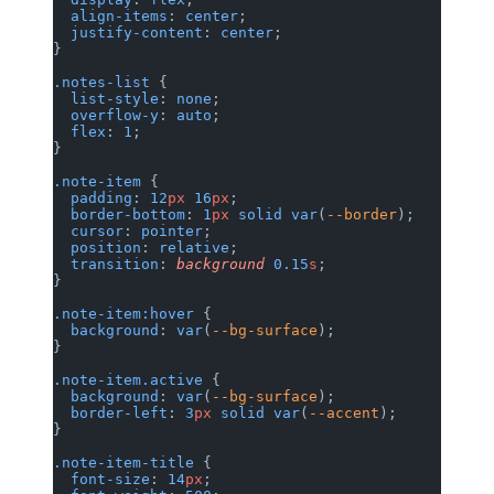
  align-items
: 
center
;
  justify-content
: 
center
;
}
.notes-list
 {
  list-style
: 
none
;
  overflow-y
: 
auto
;
  flex
: 
1
;
}
.note-item
 {
  padding
: 
12
px
 16
px
;
  border-bottom
: 
1
px
 solid
 var
(
--border
);
  cursor
: 
pointer
;
  position
: 
relative
;
  transition
: 
background
 0.15
s
;
}
.note-item:hover
 {
  background
: 
var
(
--bg-surface
);
}
.note-item.active
 {
  background
: 
var
(
--bg-surface
);
  border-left
: 
3
px
 solid
 var
(
--accent
);
}
.note-item-title
 {
  font-size
: 
14
px
;