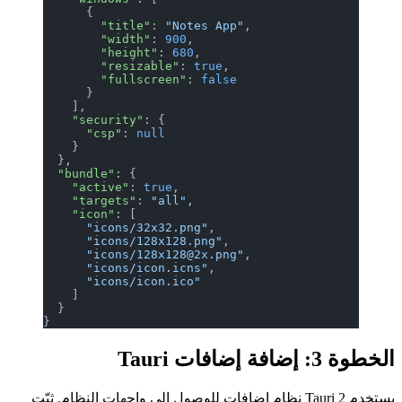
      {
        "title"
: 
"Notes App"
,
        "width"
: 
900
,
        "height"
: 
680
,
        "resizable"
: 
true
,
        "fullscreen"
: 
false
      }
    ],
    "security"
: {
      "csp"
: 
null
    }
  },
  "bundle"
: {
    "active"
: 
true
,
    "targets"
: 
"all"
,
    "icon"
: [
      "icons/32x32.png"
,
      "icons/128x128.png"
,
      "icons/128x128@2x.png"
,
      "icons/icon.icns"
,
      "icons/icon.ico"
    ]
  }
}
الخطوة 3: إضافة إضافات Tauri
يستخدم Tauri 2 نظام إضافات للوصول إلى واجهات النظام. ثبّت