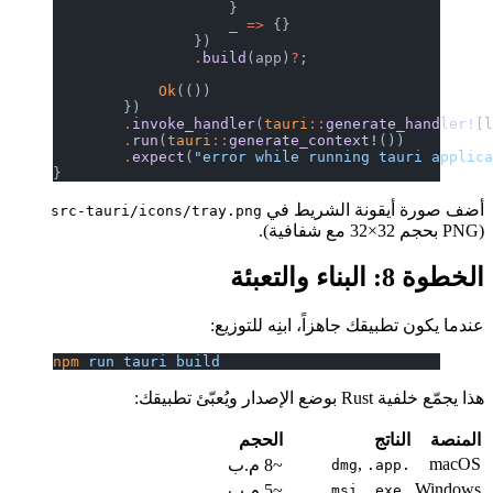
                    }
                    _ 
=>
 {}
                })
                .
build
(app)
?
;
            Ok
(())
        })
        .
invoke_handler
(
tauri
::
generate_handler!
[
        .
run
(
tauri
::
generate_context!
())
        .
expect
(
"error while running tauri applic
}
أضف صورة أيقونة الشريط في
src-tauri/icons/tray.png
(PNG بحجم 32×32 مع شفافية).
الخطوة 8: البناء والتعبئة
عندما يكون تطبيقك جاهزاً، ابنِه للتوزيع:
npm
 run
 tauri
 build
هذا يجمّع خلفية Rust بوضع الإصدار ويُعبّئ تطبيقك:
المنصة
الناتج
الحجم
,
macOS
~8 م.ب
.app
.dmg
,
Windows
~5 م.ب
.exe
.msi