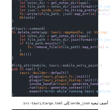
    let
 notes_dir 
=
 get_notes_dir
(
&
app);
    let
 file_path 
=
 notes_dir
.
join
(
format!
(
"{}.js
    let
 json 
=
 serde_json
::
to_string_pretty
(
&
note
    fs
::
write
(
&
file_path, json)
.
map_err
(
|
e
|
 e
.
to_
    Ok
(note)
}
#[tauri
::
command]
fn
 delete_note
(app
:
 tauri
::
AppHandle
, id
:
 String
)
    let
 notes_dir 
=
 get_notes_dir
(
&
app);
    let
 file_path 
=
 notes_dir
.
join
(
format!
(
"{}.js
    if
 file_path
.
exists
() {
        fs
::
remove_file
(
&
file_path)
.
map_err
(
|
e
|
 e
    }
    Ok
(())
}
#[cfg_attr(mobile, tauri
::
mobile_entry_point)]
pub
 fn
 run
() {
    tauri
::
Builder
::
default
()
        .
plugin
(
tauri_plugin_fs
::
init
())
        .
plugin
(
tauri_plugin_dialog
::
init
())
        .
invoke_handler
(
tauri
::
generate_handler!
[
        .
run
(
tauri
::
generate_context!
())
        .
expect
(
"error while running tauri applic
}
أضف تبعية
إلى
:
src-tauri/Cargo.toml
serde_json