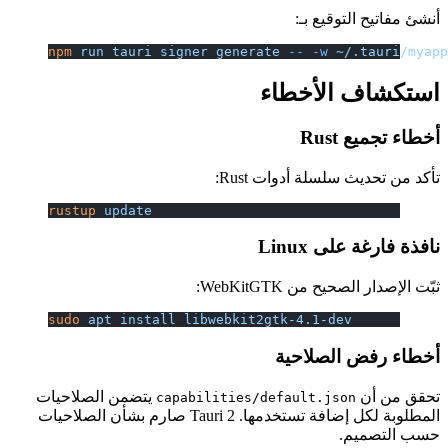
أنشئ مفاتيح التوقيع بـ:
npm
 run
 tauri
 signer
 generate
 --
 -w
 ~/.tauri/myap
استكشاف الأخطاء
أخطاء تجميع Rust
تأكد من تحديث سلسلة أدوات Rust:
rustup
 update
نافذة فارغة على Linux
ثبّت الإصدار الصحيح من WebKitGTK:
sudo
 apt
 install
 libwebkit2gtk-4.1-dev
أخطاء رفض الصلاحية
تحقق من أن
يتضمن الصلاحيات
capabilities/default.json
المطلوبة لكل إضافة تستخدمها. Tauri 2 صارم بشأن الصلاحيات
حسب التصميم.