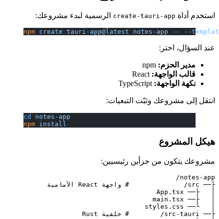
استخدم أداة
الرسمية لبدء مشروعك:
create-tauri-app
npm
 create
 tauri-app@latest
 notes-app
 --
 --templa
عند السؤال، اختر:
مدير الحزم:
npm
قالب الواجهة:
React
نكهة الواجهة:
TypeScript
انتقل إلى مشروعك وثبّت التبعيات:
cd
 notes-app
npm
 install
هيكل المشروع
مشروعك يتكون من جزأين رئيسيين: