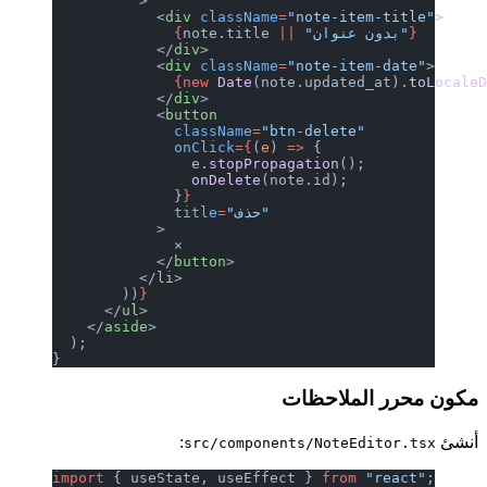
          >
            <
div
 className
=
"note-item-title"
>
}
 "بدون عنوان"
||
note.title 
              {
            </
div
>
            <
div
 className
=
"note-item-date"
>
              {new
 Date
(note.updated_at).
toLocale
            </
div
>
            <
button
              className
=
"btn-delete"
              onClick
={
(
e
) 
=>
 {
                e.
stopPropagation
();
                onDelete
(note.id);
              }
}
"حذف"
=
              title
            >
              ×
            </
button
>
          </
li
>
        ))
}
      </
ul
>
    </
aside
>
  );
}
مكون محرر الملاحظات
أنشئ
:
src/components/NoteEditor.tsx
import
 { useState, useEffect } 
from
 "react"
;