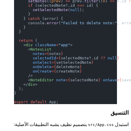
      setNotes
((
prev
) 
=>
 prev.
filter
((
n
) 
=>
 n.id 
      if
 (selectedNote?.id 
===
 id) {
        setSelectedNote
(
null
);
      }
    } 
catch
 (error) {
      console.
error
(
"Failed to delete note:"
, err
    }
  }
  return
 (
    <
div
 className
=
"app"
>
      <
NotesList
        notes
={
notes
}
        selectedId
={
selectedNote?.id 
??
 null
}
        onSelect
={
setSelectedNote
}
        onDelete
={
deleteNote
}
        onCreate
={
createNote
}
      />
      <
NoteEditor
 note
={
selectedNote
}
 onSave
={
sav
    </
div
>
  );
}
export
 default
 App;
التنسيق
استبدل
بتصميم نظيف يشبه التطبيقات الأصلية:
src/App.css