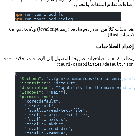
إضافات نظام الملفات والحوار:
npm
 run
 tauri
 add
 fs
npm
 run
 tauri
 add
 dialog
هذا يحدّث كلاً من
(ربط JavaScript) و
Cargo.toml
package.json
(تبعيات Rust).
إعداد الصلاحيات
يتطلب Tauri 2 صلاحيات صريحة للوصول إلى الإضافات. حدّث
src-
:
tauri/capabilities/default.json
{
  "$schema"
: 
"../gen/schemas/desktop-schema.json"
  "identifier"
: 
"default"
,
  "description"
: 
"Capability for the main window"
  "windows"
: [
"main"
],
  "permissions"
: [
    "core:default"
,
    "fs:default"
,
    "fs:allow-read-text-file"
,
    "fs:allow-write-text-file"
,
    "fs:allow-exists"
,
    "fs:allow-mkdir"
,
    "fs:allow-read-dir"
,
    "fs:allow-remove"
,