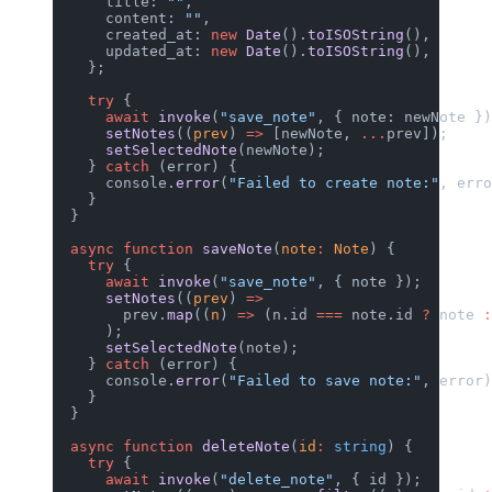
      title: 
""
,
      content: 
""
,
      created_at: 
new
 Date
().
toISOString
(),
      updated_at: 
new
 Date
().
toISOString
(),
    };
    try
 {
      await
 invoke
(
"save_note"
, { note: newNote }
      setNotes
((
prev
) 
=>
 [newNote, 
...
prev]);
      setSelectedNote
(newNote);
    } 
catch
 (error) {
      console.
error
(
"Failed to create note:"
, err
    }
  }
  async
 function
 saveNote
(
note
:
 Note
) {
    try
 {
      await
 invoke
(
"save_note"
, { note });
      setNotes
((
prev
) 
=>
        prev.
map
((
n
) 
=>
 (n.id 
===
 note.id 
?
 note 
      );
      setSelectedNote
(note);
    } 
catch
 (error) {
      console.
error
(
"Failed to save note:"
, error
    }
  }
  async
 function
 deleteNote
(
id
:
 string
) {
    try
 {
      await
 invoke
(
"delete_note"
, { id });