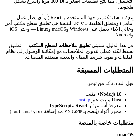
التشغيل، مما ينتج تطبيقات
أصغر بـ 10-100 مرة
وأسرع بشكل
ملحوظ.
مع Tauri 2، تكتب واجهة المستخدم بـ React (أو أي إطار عمل
أمامي) ومنطق الخلفية بـ Rust. النتيجة هي تطبيق سطح مكتب آمن
وعالي الأداء يعمل على Windows وmacOS وLinux — وحتى iOS
وAndroid.
في هذا الدليل، ستبني
تطبيق ملاحظات لسطح المكتب
— تطبيق
بسيط لكنه عملي لتدوين الملاحظات مع إمكانية الوصول إلى نظام
الملفات وأيقونة شريط النظام والتعبئة متعددة المنصات.
المتطلبات المسبقة
قبل البدء، تأكد من توفر:
Node.js 18+
مثبت
Rust
مثبت عبر
rustup
معرفة أساسية بـ
React
و
TypeScript
محرر أكواد (يُنصح بـ VS Code مع إضافة
)
rust-analyzer
متطلبات خاصة بالمنصة
macOS: