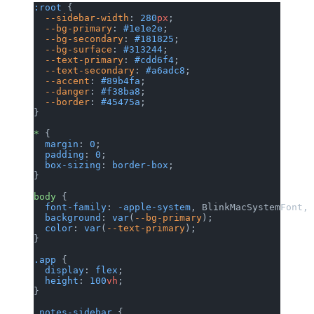
:root
 {
  --sidebar-width
: 
280
px
;
  --bg-primary
: 
#1e1e2e
;
  --bg-secondary
: 
#181825
;
  --bg-surface
: 
#313244
;
  --text-primary
: 
#cdd6f4
;
  --text-secondary
: 
#a6adc8
;
  --accent
: 
#89b4fa
;
  --danger
: 
#f38ba8
;
  --border
: 
#45475a
;
}
*
 {
  margin
: 
0
;
  padding
: 
0
;
  box-sizing
: 
border-box
;
}
body
 {
  font-family
: 
-apple-system
, BlinkMacSystemFont,
  background
: 
var
(
--bg-primary
);
  color
: 
var
(
--text-primary
);
}
.app
 {
  display
: 
flex
;
  height
: 
100
vh
;
}
.notes-sidebar
 {