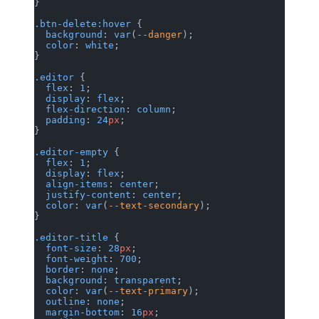
}
.btn-delete:hover
 {
  background
: 
var
(
--danger
);
  color
: 
white
;
}
.editor
 {
  flex
: 
1
;
  display
: 
flex
;
  flex-direction
: 
column
;
  padding
: 
24
px
;
}
.editor-empty
 {
  flex
: 
1
;
  display
: 
flex
;
  align-items
: 
center
;
  justify-content
: 
center
;
  color
: 
var
(
--text-secondary
);
}
.editor-title
 {
  font-size
: 
28
px
;
  font-weight
: 
700
;
  border
: 
none
;
  background
: 
transparent
;
  color
: 
var
(
--text-primary
);
  outline
: 
none
;
  margin-bottom
: 
16
px
;