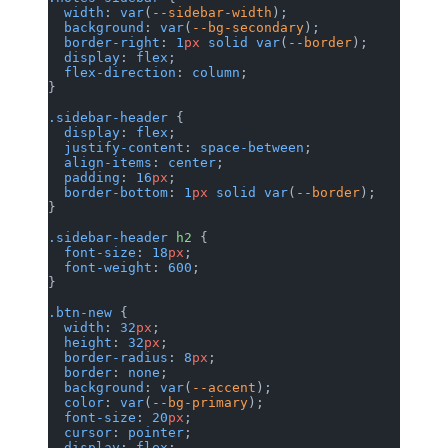
  width
: 
var
(
--sidebar-width
);
  background
: 
var
(
--bg-secondary
);
  border-right
: 
1
px
 solid
 var
(
--border
);
  display
: 
flex
;
  flex-direction
: 
column
;
}
.sidebar-header
 {
  display
: 
flex
;
  justify-content
: 
space-between
;
  align-items
: 
center
;
  padding
: 
16
px
;
  border-bottom
: 
1
px
 solid
 var
(
--border
);
}
.sidebar-header
 h2
 {
  font-size
: 
18
px
;
  font-weight
: 
600
;
}
.btn-new
 {
  width
: 
32
px
;
  height
: 
32
px
;
  border-radius
: 
8
px
;
  border
: 
none
;
  background
: 
var
(
--accent
);
  color
: 
var
(
--bg-primary
);
  font-size
: 
20
px
;
  cursor
: 
pointer
;
  display
: 
flex
;