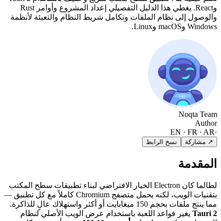
وReact. يغطي هذا الدليل التفصيلي إعداد المشروع وأوامر Rust
والوصول إلى نظام الملفات وتكامل شريط النظام والتعبئة لأنظمة
Windows وmacOS وLinux.
Noqta Team
Author
EN · FR · AR
·
↗ مشاركة
نسخ الرابط
المقدمة
لطالما كان Electron الخيار الافتراضي لبناء تطبيقات سطح المكتب
بتقنيات الويب، لكنه يحمل متصفح Chromium كاملاً مع كل تطبيق —
مما ينتج ملفات بحجم 150 ميغابايت أو أكثر واستهلاك عالٍ للذاكرة.
Tauri 2
يغير قواعد اللعبة باستخدام عرض الويب الأصلي لنظام