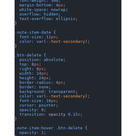
  font-weight
: 
500
;
  margin-bottom
: 
4
px
;
  white-space
: 
nowrap
;
  overflow
: 
hidden
;
  text-overflow
: 
ellipsis
;
}
.note-item-date
 {
  font-size
: 
11
px
;
  color
: 
var
(
--text-secondary
);
}
.btn-delete
 {
  position
: 
absolute
;
  top
: 
8
px
;
  right
: 
8
px
;
  width
: 
24
px
;
  height
: 
24
px
;
  border-radius
: 
4
px
;
  border
: 
none
;
  background
: 
transparent
;
  color
: 
var
(
--text-secondary
);
  font-size
: 
16
px
;
  cursor
: 
pointer
;
  opacity
: 
0
;
  transition
: opacity 
0.15
s
;
}
.note-item:hover
 .btn-delete
 {
  opacity
: 
1
;