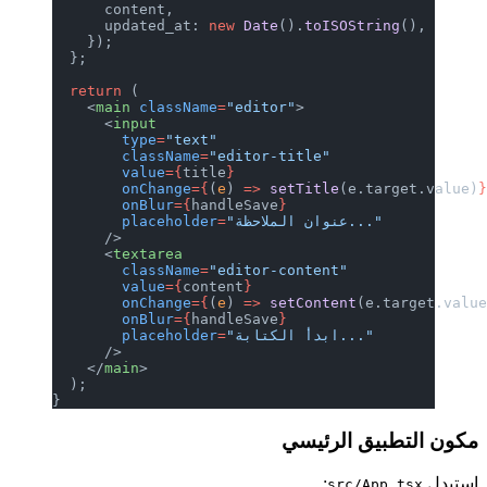
      content,
      updated_at: 
new
 Date
().
toISOString
(),
    });
  };
  return
 (
    <
main
 className
=
"editor"
>
      <
input
        type
=
"text"
        className
=
"editor-title"
        value
={
title
}
        onChange
={
(
e
) 
=>
 setTitle
(e.target.value)
        onBlur
={
handleSave
}
"عنوان الملاحظة..."
=
        placeholder
      />
      <
textarea
        className
=
"editor-content"
        value
={
content
}
        onChange
={
(
e
) 
=>
 setContent
(e.target.valu
        onBlur
={
handleSave
}
"ابدأ الكتابة..."
=
        placeholder
      />
    </
main
>
  );
}
مكون التطبيق الرئيسي
استبدل
:
src/App.tsx