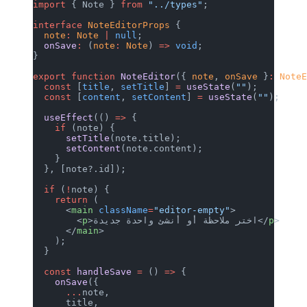
import
 { Note } 
from
 "../types"
;
interface
 NoteEditorProps
 {
  note
:
 Note
 |
 null
;
  onSave
:
 (
note
:
 Note
) 
=>
 void
;
}
export
 function
 NoteEditor
({ 
note
, 
onSave
 }
:
 Note
  const
 [
title
, 
setTitle
] 
=
 useState
(
""
);
  const
 [
content
, 
setContent
] 
=
 useState
(
""
);
  useEffect
(() 
=>
 {
    if
 (note) {
      setTitle
(note.title);
      setContent
(note.content);
    }
  }, [note?.id]);
  if
 (
!
note) {
    return
 (
      <
main
 className
=
"editor-empty"
>
>
p
>اختر ملاحظة أو أنشئ واحدة جديدة</
p
        <
      </
main
>
    );
  }
  const
 handleSave
 =
 () 
=>
 {
    onSave
({
      ...
note,
      title,