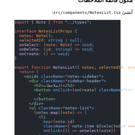
مكون قائمة الملاحظات
أنشئ
:
src/components/NotesList.tsx
import
 { Note } 
from
 "../types"
;
interface
 NotesListProps
 {
  notes
:
 Note
[];
  selectedId
:
 string
 |
 null
;
  onSelect
:
 (
note
:
 Note
) 
=>
 void
;
  onDelete
:
 (
id
:
 string
) 
=>
 void
;
  onCreate
:
 () 
=>
 void
;
}
export
 function
 NotesList
({ 
notes
, 
selectedId
, 
on
  return
 (
    <
aside
 className
=
"notes-sidebar"
>
      <
div
 className
=
"sidebar-header"
>
>
h2
>الملاحظات</
h2
        <
        <
button
 onClick
={
onCreate
}
 className
=
"btn
          +
        </
button
>
      </
div
>
      <
ul
 className
=
"notes-list"
>
        {
notes.
map
((
note
) 
=>
 (
          <
li
            key
={
note.id
}
            className
={
`note-item ${
selectedId
 ==
            onClick
={
() 
=>
 onSelect
(note)
}