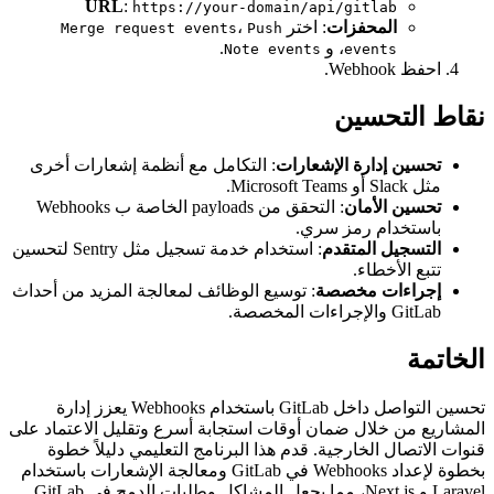
URL
:
https://your-domain/api/gitlab
المحفزات
: اختر
،
Merge request events
Push
، و
.
Note events
events
احفظ Webhook.
نقاط التحسين
تحسين إدارة الإشعارات
: التكامل مع أنظمة إشعارات أخرى
مثل Slack أو Microsoft Teams.
تحسين الأمان
: التحقق من payloads الخاصة ب Webhooks
باستخدام رمز سري.
التسجيل المتقدم
: استخدام خدمة تسجيل مثل Sentry لتحسين
تتبع الأخطاء.
إجراءات مخصصة
: توسيع الوظائف لمعالجة المزيد من أحداث
GitLab والإجراءات المخصصة.
الخاتمة
تحسين التواصل داخل GitLab باستخدام Webhooks يعزز إدارة
المشاريع من خلال ضمان أوقات استجابة أسرع وتقليل الاعتماد على
قنوات الاتصال الخارجية. قدم هذا البرنامج التعليمي دليلاً خطوة
بخطوة لإعداد Webhooks في GitLab ومعالجة الإشعارات باستخدام
Laravel و Next.js، مما يجعل المشاكل وطلبات الدمج في GitLab