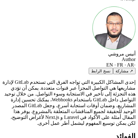
أنيس مروشي
Author
EN · FR · AR
·
↗ مشاركة
نسخ الرابط
إحدى المشاكل الكبيرة التي تواجه الفرق التي تستخدم GitLab لإدارة
مشاريعها هي التواصل المجزأ عبر قنوات متعددة. يمكن أن تؤدي
هذه التجزئة إلى تأخير في الاستجابة وسوء التواصل. من خلال توحيد
التواصل داخل GitLab باستخدام Webhooks، يمكنك تحسين إدارة
المشاريع، وضمان أوقات استجابة أسرع، وجعل GitLab المصدر
الوحيد للحقيقة لجميع المناقشات المتعلقة بالمشروع. يوفر هذا
المقال أمثلة على الأكواد في Laravel و Next.js لأغراض التوضيح،
لكن يمكن توسيع المفهوم ليشمل أطر عمل أخرى.
الفوائد