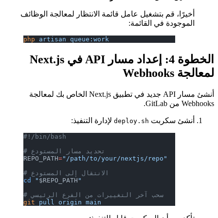
أخيرًا، قم بتشغيل عامل قائمة الانتظار لمعالجة الوظائف
الموجودة في القائمة:
php
 artisan
 queue:work
الخطوة 4: إعداد مسار API في Next.js
لمعالجة Webhooks
أنشئ مسار API جديد في تطبيق Next.js الخاص بك لمعالجة
Webhooks من GitLab.
أنشئ سكربت
لإدارة التنفيذ:
deploy.sh
#!/bin/bash
# تحديد مسار المستودع
REPO_PATH
=
"/path/to/your/nextjs/repo"
# الانتقال إلى المستودع
cd
 "
$REPO_PATH
"
# سحب آخر التغييرات من الفرع الرئيسي
git
 pull
 origin
 main