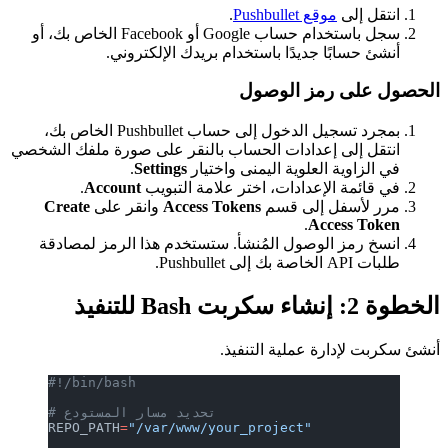
انتقل إلى
موقع Pushbullet
.
سجل باستخدام حساب Google أو Facebook الخاص بك، أو
أنشئ حسابًا جديدًا باستخدام بريدك الإلكتروني.
الحصول على رمز الوصول
بمجرد تسجيل الدخول إلى حساب Pushbullet الخاص بك،
انتقل إلى إعدادات الحساب بالنقر على صورة ملفك الشخصي
في الزاوية العلوية اليمنى واختيار
Settings
.
في قائمة الإعدادات، اختر علامة التبويب
Account
.
مرر لأسفل إلى قسم
Access Tokens
وانقر على
Create
.
Access Token
انسخ رمز الوصول المُنشأ. ستستخدم هذا الرمز لمصادقة
طلبات API الخاصة بك إلى Pushbullet.
الخطوة 2: إنشاء سكربت Bash للتنفيذ
أنشئ سكربت لإدارة عملية التنفيذ.
#!/bin/bash
# تحديد مسار المستودع
REPO_PATH
=
"/var/www/your_project"