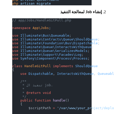
php
 artisan
 migrate
إنشاء Job لمعالجة التنفيذ
// app/Jobs/HandleGitPull.php
namespace
 App\Jobs
;
use
 Illuminate\Bus\Queueable
;
use
 Illuminate\Contracts\Queue\ShouldQueue
;
use
 Illuminate\Foundation\Bus\Dispatchable
;
use
 Illuminate\Queue\InteractsWithQueue
;
use
 Illuminate\Queue\SerializesModels
;
use
 Illuminate\Support\Facades\Log
;
use
 Symfony\Component\Process\Process
;
class
 HandleGitPull
 implements
 ShouldQueue
{
    use
 Dispatchable
, 
InteractsWithQueue
, 
Queueab
    /**
     * تنفيذ ال job.
     *
     * 
@return
 void
     */
    public
 function
 handle
()
    {
        $scriptPath 
=
 '/var/www/your_project/depl