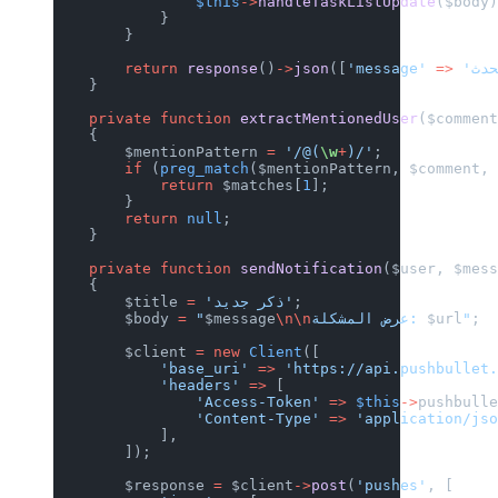
                $this
->
handleTaskListUpdate
($body
            }
        }
        return
 response
()
->
json
([
'message'
 =>
    }
    private
 function
 extractMentionedUser
($commen
    {
        $mentionPattern 
=
 '/@(
\w
+
)/'
;
        if
 (
preg_match
($mentionPattern, $comment,
            return
 $matches[
1
];
        }
        return
 null
;
    }
    private
 function
 sendNotification
($user, $mes
    {
;
 'ذكر جديد'
=
        $title 
;
"
$url
عرض المشكلة: 
\n\n
$message
 "
=
        $body 
        $client 
=
 new
 Client
([
            'base_uri'
 =>
 'https://api.pushbullet
            'headers'
 =>
 [
                'Access-Token'
 =>
 $this
->
pushbull
                'Content-Type'
 =>
 'application/js
            ],
        ]);
        $response 
=
 $client
->
post
(
'pushes'
, [