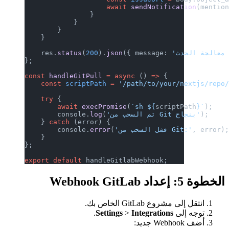
                    await
 sendNotification
(mentio
                }
            }
        }
    }
    res.
status
(
200
).
json
({ message: 
};
const
 handleGitPull
 =
 async
 () 
=>
 {
    const
 scriptPath
 =
 '/path/to/your/nextjs/repo
    try
 {
        await
 execPromise
(
`sh ${
scriptPath
}`
);
);
'تم السحب من Git بنجاح'
(
log
        console.
    } 
catch
 (error) {
, error)
'فشل السحب من Git:'
(
error
        console.
    }
};
export
 default
 handleGitlabWebhook;
الخطوة 5: إعداد Webhook GitLab
انتقل إلى مشروع GitLab الخاص بك.
توجه إلى
Integrations
>
Settings
.
أضف Webhook جديد: