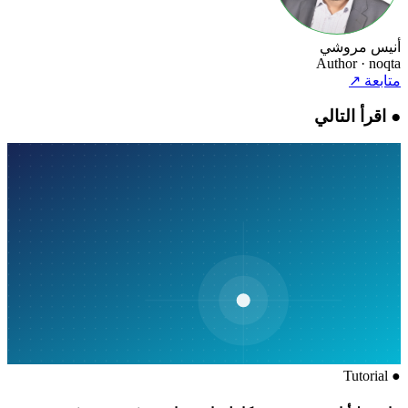
أنيس مروشي
Author
· noqta
متابعة
↗
●
اقرأ التالي
Tutorial
●