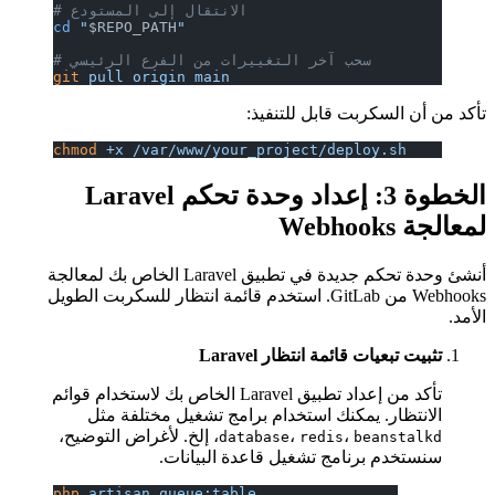
# الانتقال إلى المستودع
cd
 "
$REPO_PATH
"
# سحب آخر التغييرات من الفرع الرئيسي
git
 pull
 origin
 main
تأكد من أن السكربت قابل للتنفيذ:
chmod
 +x
 /var/www/your_project/deploy.sh
الخطوة 3: إعداد وحدة تحكم Laravel
لمعالجة Webhooks
أنشئ وحدة تحكم جديدة في تطبيق Laravel الخاص بك لمعالجة
Webhooks من GitLab. استخدم قائمة انتظار للسكربت الطويل
الأمد.
تثبيت تبعيات قائمة انتظار Laravel
تأكد من إعداد تطبيق Laravel الخاص بك لاستخدام قوائم
الانتظار. يمكنك استخدام برامج تشغيل مختلفة مثل
،
،
، إلخ. لأغراض التوضيح،
database
redis
beanstalkd
سنستخدم برنامج تشغيل قاعدة البيانات.
php
 artisan
 queue:table