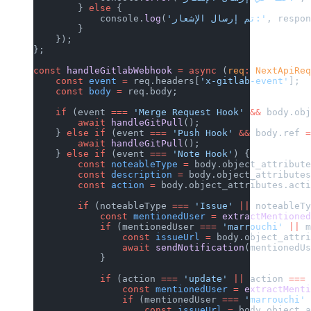
        } 
else
 {
, respo
'تم إرسال الإشعار:'
(
log
            console.
        }
    });
};
const
 handleGitlabWebhook
 =
 async
 (
req
:
 NextApiRe
    const
 event
 =
 req.headers[
'x-gitlab-event'
];
    const
 body
 =
 req.body;
    if
 (event 
===
 'Merge Request Hook'
 &&
 body.ob
        await
 handleGitPull
();
    } 
else
 if
 (event 
===
 'Push Hook'
 &&
 body.ref 
        await
 handleGitPull
();
    } 
else
 if
 (event 
===
 'Note Hook'
) {
        const
 noteableType
 =
 body.object_attribut
        const
 description
 =
 body.object_attribute
        const
 action
 =
 body.object_attributes.act
        if
 (noteableType 
===
 'Issue'
 ||
 noteableT
            const
 mentionedUser
 =
 extractMentione
            if
 (mentionedUser 
===
 'marrouchi'
 ||
 
                const
 issueUrl
 =
 body.object_attr
                await
 sendNotification
(mentionedU
            }
            if
 (action 
===
 'update'
 ||
 action 
===
                const
 mentionedUser
 =
 extractMent
                if
 (mentionedUser 
===
 'marrouchi'
                    const
 issueUrl
 =
 body.object_