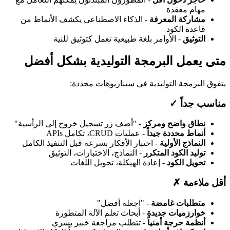
مهام معقدة
مشاركة المعرفة
- الذكاء الاصطناعي يكشف الأنماط من
قاعدة الكود
التوثيق
- الأوامر بلغة طبيعية تعمل كتوثيق للنية
متى يعمل البرمجة التوليدية بشكل أفضل
يتفوق البرمجة التوليدية في سيناريوهات محددة:
مناسب جداً ✓
نطاق واضح ومركز
- "أضف زر تسجيل خروج إلى الرأسية"
أنماط محددة جيداً
- عمليات CRUD، تكامل APIs
النماذج الأولية
- اختبار الأفكار بسرعة قبل التنفيذ الكامل
توليد الكود المتكرر
- النماذج، الاختبارات، التوثيق
تحويل الكود
- إعادة الهيكلة، تحويل اللغات
أقل ملاءمة ✗
متطلبات غامضة
- "اجعله أفضل"
خوارزميات جديدة
- أبحاث تعلم الآلة المتطورة
أنظمة حرجة أمنياً
- تتطلب مراجعة خبير بشري