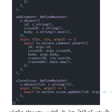
      })
    },
  ),
  addComment: 
defineMutator
(
    z.
object
({
      id: z.
string
(),
      issueID: z.
string
(),
      body: z.
string
().
min
(
1
),
    }),
    async
 ({
tx
, 
ctx
, 
args
}) 
=>
 {
      await
 tx.mutate.comment.
insert
({
        id: args.id,
        issueID: args.issueID,
        body: args.body,
        creatorID: ctx.userID,
        createdAt: Date.
now
(),
      })
    },
  ),
  closeIssue: 
defineMutator
(
    z.
object
({id: z.
string
()}),
    async
 ({
tx
, 
args
}) 
=>
 {
      await
 tx.mutate.issue.
update
({id: args.id, 
    },
  ),
})
ولأن نفس كود المُغيِّر يعمل على الجانبين، يوجد منطق صلاحيات