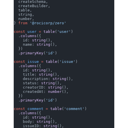
  createSchema,
  createBuilder,
  table,
  string,
  number,
} 
from
 '@rocicorp/zero'
const
 user
 =
 table
(
'user'
)
  .
columns
({
    id: 
string
(),
    name: 
string
(),
  })
  .
primaryKey
(
'id'
)
const
 issue
 =
 table
(
'issue'
)
  .
columns
({
    id: 
string
(),
    title: 
string
(),
    description: 
string
(),
    status: 
string
(),
    creatorID: 
string
(),
    createdAt: 
number
(),
  })
  .
primaryKey
(
'id'
)
const
 comment
 =
 table
(
'comment'
)
  .
columns
({
    id: 
string
(),
    body: 
string
(),
    issueID: 
string
(),