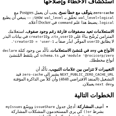
استكشاف الأخطاء وإصلاحها
يتوقّف مع خطأ نسخ.
يجب أن يعمل Postgres مع
zero-cache
. تحقّق بـ
— ينبغي أن يطبع
SHOW wal_level;
wal_level=logical
. يضبط هذا علم
في Docker أعلاه.
command
logical
الاستعلامات تعيد مصفوفات فارغة رغم وجود صفوف.
استعلامك
المتزامن يُرشّح بناءً على
، و
في بيانات البذر
creatorID
ctx.userID
لا يطابق
الموفّر. ابذُر صفاً بـ
.
creatorID = 'user-1'
userID
الأنواع هي
في مُنشئ الاستعلامات.
تأكّد من وجود كتلة
declare
any
في
كي يلتقط المُنشئ
schema.ts
module '@rocicorp/zero'
أنواع مخططك.
التغييرات لا تتزامن بين علامات التبويب.
تأكّد أن
يشير إلى
قيد
zero-cache
NEXT_PUBLIC_ZERO_CACHE_URL
التشغيل (المنفذ الافتراضي 4848) وأن كلاً من الذاكرة المؤقتة
و
يعملان.
next dev
الخطوات التالية
أضِف
المشاركة
: أدخِل جدول
ووسّع
myIssues
issueShare
بشرط
كي يرى المستخدمون المشكلات المشاركة
or()