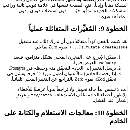
الشبكة ذهاباً وإياباً. افتح الصفحة نفسها في علامة تبويب ثانية وراقب
المشكلات الجديدة تتدفّق حيّة — دون استطلاع دوري ودون
يدوي.
refetch
الخطوة 9: المُغيِّرات المتفائلة عملياً
لقد كتبت بالفعل كوداً متفائلاً دون أن تدرك ذلك. عند تشغيل
، يقوم Zero بما يلي:
z.mutate.createIssue(...)
يطبّق الإدراج على المخزن المحلي
بشكل متزامن
، فيعيد
العرض فوراً.
useQuery
يرسل التغيير إلى الخادم للتحقّق منه وحفظه في Postgres.
إذا رفضه الخادم (مثلاً عنوان أطول من 120 حرفاً يفشل في
تحقّق Zod)، يقوم Zero
بالتراجع
عن التغيير المحلي تلقائياً.
أنت لا تلمس أبداً حالة تحميل ولا تراجعاً يدوياً عرضةً للأخطاء.
ولإظهار أخطاء الخادم، غلّف الاستدعاء بـ
واعرض
try/catch
إشعاراً عند الفشل.
الخطوة 10: معالجات الاستعلام والكتابة على
الخادم