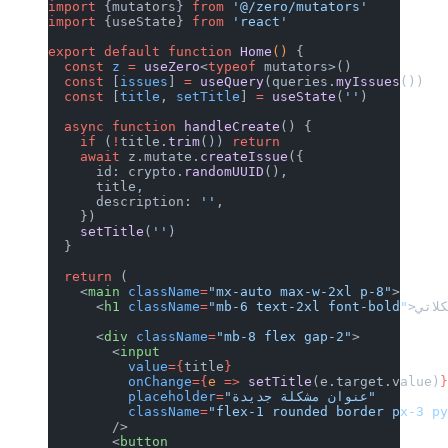
import
 {mutators} 
from
 '@/zero/mutators'
import
 {useState} 
from
 'react'
export
 default
 function
 Home
() 
{
  const
 z
 =
 useZero
<
typeof
 mutators>()
  const
 [
issues
] 
=
 useQuery
(queries.
myIssues
())
  const
 [
title
, 
setTitle
] 
=
 useState
(
''
)
  async
 function
 handleCreate
() {
    if
 (
!
title.
trim
()) 
return
    await
 z.mutate.
createIssue
({
      id: crypto.
randomUUID
(),
      title,
      description: 
''
,
    })
    setTitle
(
''
)
  }
  return
 (
    <
main
 className
=
"mx-auto max-w-2xl p-8"
>
      <
h1
 className
=
"mb-6 text-2xl font-bold"
      <
div
 className
=
"mb-8 flex gap-2"
>
        <
input
          value
={
title
}
          onChange
={
e
 =>
 setTitle
(e.target.value)
"عنوان مشكلة جديدة"
=
          placeholder
          className
=
"flex-1 rounded border px-3 p
        />
        <
button