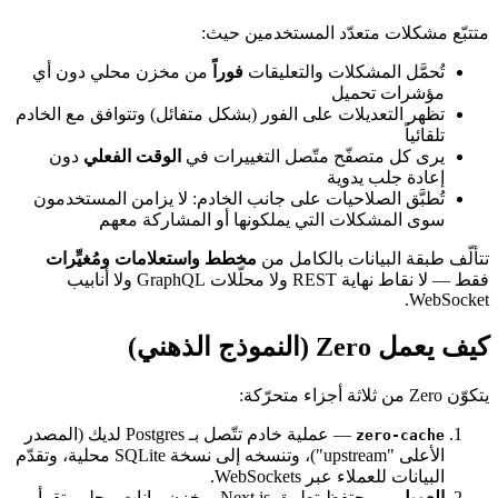
متتبّع مشكلات متعدّد المستخدمين حيث:
تُحمَّل المشكلات والتعليقات
فوراً
من مخزن محلي دون أي
مؤشرات تحميل
تظهر التعديلات على الفور (بشكل متفائل) وتتوافق مع الخادم
تلقائياً
يرى كل متصفّح متّصل التغييرات في
الوقت الفعلي
دون
إعادة جلب يدوية
تُطبَّق الصلاحيات على جانب الخادم: لا يزامن المستخدمون
سوى المشكلات التي يملكونها أو المشاركة معهم
تتألّف طبقة البيانات بالكامل من
مخطط واستعلامات ومُغيِّرات
فقط — لا نقاط نهاية REST ولا محلّلات GraphQL ولا أنابيب
WebSocket.
كيف يعمل Zero (النموذج الذهني)
يتكوّن Zero من ثلاثة أجزاء متحرّكة:
— عملية خادم تتّصل بـ Postgres لديك (المصدر
zero-cache
الأعلى "upstream")، وتنسخه إلى نسخة SQLite محلية، وتقدّم
البيانات للعملاء عبر WebSockets.
العميل
— يحتفظ تطبيق Next.js بمخزن بيانات محلي. تقرأ