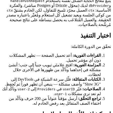
يتبع معالج الكتابة الشكل نفسه باستخدام
handlePushRequest
و
لديك (محوّل Drizzle أو Postgres مباشر). والفكرة
dbProvider
الأساسية:
العميل مجرّد تلميح للتفاؤل، لكن الخادم يشتقّ
ctx
ctx
من كوكي الجلسة ويعيد تشغيل كل استعلام ومُغيِّر باعتباره مصدر
الحقيقة. والعميل المُتلاعَب به يحصل ببساطة على نتائج صحيحة
مُرشَّحة بالصلاحيات.
اختبار التنفيذ
تحقّق من الدورة الكاملة:
القراءات الفورية:
أعد تحميل الصفحة — تظهر المشكلات
دون أي مؤشر تحميل.
المزامنة الفورية:
افتح علامتَي تبويب جنباً إلى جنب؛ أنشئ
مشكلة في إحداهما وتأكّد من ظهورها في الأخرى خلال
لحظات.
الكتابات المتفائلة:
قلّل سرعة الشبكة في DevTools إلى
"Slow 3G" وأضف مشكلة — ينبغي أن تظهر فوراً ثم تُحفظ.
الصلاحيات:
غيّر
في
إلى
وتأكّد أنك
user-2
Providers
userID
لم تعد ترى مشكلات
.
user-1
تراجع التحقّق:
أرسل مؤقتاً عنواناً من 200 حرف وتأكّد من
اختفاء الصف المتفائل بعد رفض الخادم له.