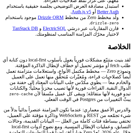
معهم، على غرار نمط صلاحيات القراءة.
استبدل مصادقة العرض التوضيحي بجلسة حقيقية باستخدام
Better Auth
أو
Auth.js v5
.
ولّد مخطط Zero من مخطط
Drizzle ORM
موجود باستخدام
.
drizzle-zero
قارن المقاربات عبر درسَي
ElectricSQL
و
TanStack DB
لاختيار محرّك المزامنة المناسب لمنظومتك.
الخلاصة
لقد بنيت متتبّع مشكلات فورياً يعمل بأسلوب local-first دون كتابة أي
طلب fetch أو مؤشر تحميل أو خطّاف لإبطال الذاكرة المؤقتة.
ونموذج Zero — مخطط مكتمل الأنواع، واستعلامات متزامنة تعمل
أيضاً كصلاحيات قراءة، ومُغيِّرات مُتحقَّق منها تعمل على العميل
والخادم معاً — يطوي مكدّس جلب البيانات المعتاد إلى حفنة من
الدوال النقية. القراءات فورية لأنها تصيب مخزناً محلياً؛ والكتابات
تبدو فورية لأنها متفائلة؛ ويبقى كل عميل متّسقاً لأن
zero-cache
يبثّ التغييرات من Postgres في الوقت الفعلي.
والدرس الأعمق معماري: عندما تكون المزامنة عنصراً بدائياً بدلاً من
شيء تجمّعه من REST و WebSockets وذاكرة مؤقتة على العميل،
تختفي ببساطة فئات كاملة من العلل — البيانات القديمة، وحالات
التسابق، وعمليات الإبطال المنسية. ومع نضوج أدوات local-first
خلال عام 2026، يُعدّ Zero خياراً افتراضياً قوياً للتطبيقات التعاونية