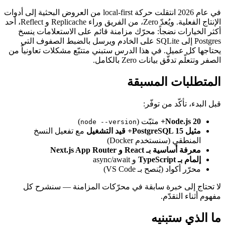
في عام 2026 انتقلت حركة local-first من العروض البحثية إلى أدوات
الإنتاج الفعلية. ويُعدّ Zero، من الفريق وراء Replicache و Reflect، أحد
أكثر الخيارات نضجاً: محرّك مزامنة قائم على الاستعلامات ينسخ
Postgres إلى SQLite على الخادم ويرسل بالضبط الصفوف التي
يحتاجها كل عميل. في هذا الدرس ستبني متتبّع مشكلات تعاونياً من
الصفر وتتعلّم تدفّق بيانات Zero بالكامل.
المتطلبات المسبقة
قبل البدء، تأكّد من توفّر:
Node.js 20+
مثبّت (
)
node --version
مثيل PostgreSQL 15+ قيد التشغيل
مع تفعيل النسخ
المنطقي (سنستخدم Docker)
معرفة أساسية بـ React و Next.js App Router
إلمام بـ TypeScript
و async/await
محرّر أكواد (يُنصح بـ VS Code)
لا تحتاج إلى خبرة سابقة في محرّكات المزامنة — سنشرح كل
مفهوم أثناء التقدّم.
ما الذي ستبنيه