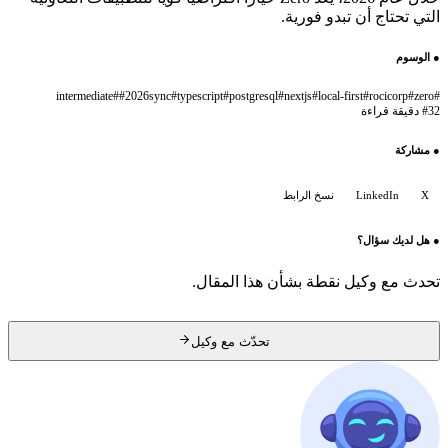
التي تحتاج أن تبدو فورية.
●
الوسوم
intermediate
#
#
2026
sync
#
typescript
#
postgresql
#
nextjs
#
local-first
#
rocicorp
#
zero
#
32 دقيقة قراءة
#
●
مشاركة
X
LinkedIn
نسخ الرابط
●
هل لديك سؤال؟
تحدث مع وكيل نقطة بشأن هذا المقال.
تحدّث مع وكيل