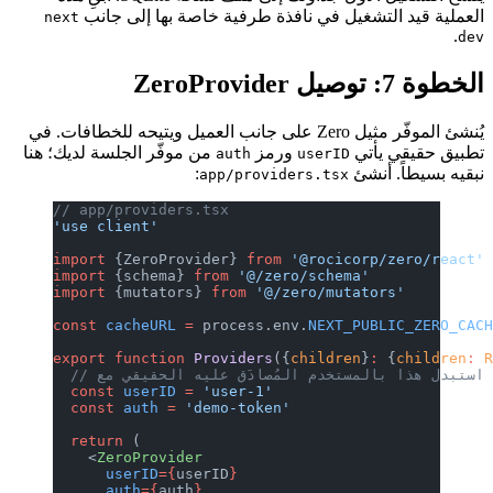
العملية قيد التشغيل في نافذة طرفية خاصة بها إلى جانب
next
.
dev
الخطوة 7: توصيل ZeroProvider
يُنشئ الموفّر مثيل Zero على جانب العميل ويتيحه للخطافات. في
تطبيق حقيقي يأتي
ورمز
من موفّر الجلسة لديك؛ هنا
auth
userID
نبقيه بسيطاً. أنشئ
:
app/providers.tsx
// app/providers.tsx
'use client'
import
 {ZeroProvider} 
from
 '@rocicorp/zero/react'
import
 {schema} 
from
 '@/zero/schema'
import
 {mutators} 
from
 '@/zero/mutators'
const
 cacheURL
 =
 process.env.
NEXT_PUBLIC_ZERO_CAC
export
 function
 Providers
({
children
}
:
 {
children
:
 
  const
 userID
 =
 'user-1'
  const
 auth
 =
 'demo-token'
  return
 (
    <
ZeroProvider
      userID
={
userID
}
      auth
={
auth
}