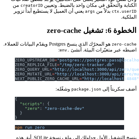
الكتابة والتحقّق في مكان واحد بالضبط. وتعيين
من
creatorID
بدلاً من
يعني أن العميل لا يستطيع أبداً تزوير
args
ctx.userID
الملكية.
الخطوة 6: تشغيل zero-cache
هو المحرّك الذي ينسخ Postgres ويقدّم البيانات للعملاء.
zero-cache
اضبطه عبر متغيّرات البيئة. أنشئ
:
.env
ZERO_UPSTREAM_DB
=
"postgres://postgres:pass@localh
ZERO_REPLICA_FILE
=
"/tmp/zero-tracker.db"
ZERO_QUERY_URL
=
"http://localhost:3000/api/zero/qu
ZERO_MUTATE_URL
=
"http://localhost:3000/api/zero/m
NEXT_PUBLIC_ZERO_CACHE_URL
=
"http://localhost:4848
أضف سكربتاً إلى
وشغّله:
package.json
{
  "scripts"
: {
    "zero"
: 
"zero-cache-dev"
  }
}
npm
 run
 zero
ينسخ التشغيل الأول جداولك إلى ملف نسخة SQLite. أبقِ هذه