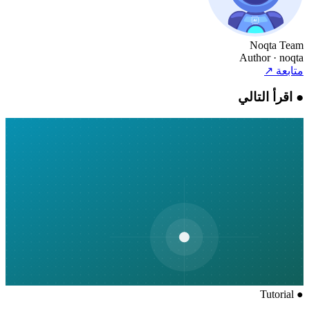
Noqta Team
Author
· noqta
متابعة
↗
●
اقرأ التالي
Tutorial
●