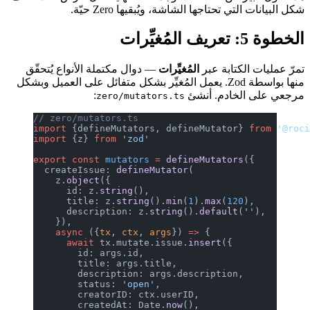
شكل البيانات التي تحتاجها الشاشة، ويُبقيها Zero حيّة.
الخطوة 5: تعريف المُغيِّرات
تمرّ عمليات الكتابة عبر
المُغيِّرات
— دوال مكتملة الأنواع يُتحقّق
منها بواسطة Zod. يعمل المُغيِّر بشكل متفائل على العميل وبشكل
مرجعي على الخادم. أنشئ
:
zero/mutators.ts
// zero/mutators.ts
import
 {defineMutators, defineMutator} 
from
 '@roc
import
 {z} 
from
 'zod'
export
 const
 mutators
 =
 defineMutators
({
  createIssue: 
defineMutator
(
    z.
object
({
      id: z.
string
(),
      title: z.
string
().
min
(
1
).
max
(
120
),
      description: z.
string
().
default
(
''
),
    }),
    async
 ({
tx
, 
ctx
, 
args
}) 
=>
 {
      await
 tx.mutate.issue.
insert
({
        id: args.id,
        title: args.title,
        description: args.description,
        status: 
'open'
,
        creatorID: ctx.userID,
        createdAt: Date.
now
(),