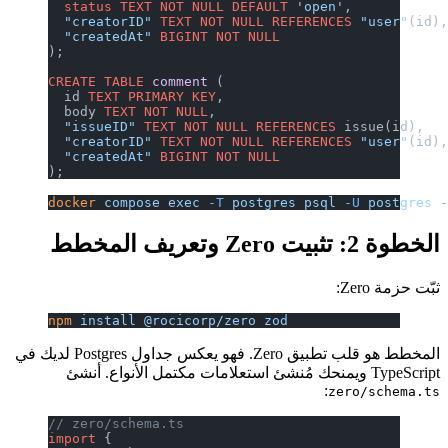
  status
 TEXT
 NOT NULL
 DEFAULT
 'open'
,
  "creatorID"
 TEXT
 NOT NULL
 REFERENCES
 "user"
(id)
  "createdAt"
 BIGINT
 NOT NULL
);
CREATE
 TABLE
 comment
 (
  id 
TEXT
 PRIMARY KEY
,
  body 
TEXT
 NOT NULL
,
  "issueID"
 TEXT
 NOT NULL
 REFERENCES
 issue(id),
  "creatorID"
 TEXT
 NOT NULL
 REFERENCES
 "user"
(id)
  "createdAt"
 BIGINT
 NOT NULL
);
docker
 compose
 exec
 -T
 postgres
 psql
 -U
 postgres
 
الخطوة 2: تثبيت Zero وتعريف المخطط
ثبّت حزمة Zero:
npm
 install
 @rocicorp/zero
 zod
المخطط هو قلب تطبيق Zero. فهو يعكس جداول Postgres لديك في
TypeScript ويمنحك مُنشئ استعلامات مكتمل الأنواع. أنشئ
:
zero/schema.ts
// zero/schema.ts
import
 {