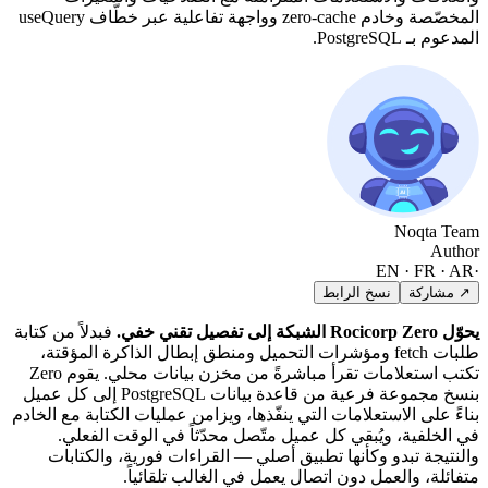
المخصّصة وخادم zero-cache وواجهة تفاعلية عبر خطّاف useQuery
المدعوم بـ PostgreSQL.
Noqta Team
Author
EN · FR · AR
·
↗ مشاركة
نسخ الرابط
يحوّل Rocicorp Zero الشبكة إلى تفصيل تقني خفي.
فبدلاً من كتابة
طلبات fetch ومؤشرات التحميل ومنطق إبطال الذاكرة المؤقتة،
تكتب استعلامات تقرأ مباشرةً من مخزن بيانات محلي. يقوم Zero
بنسخ مجموعة فرعية من قاعدة بيانات PostgreSQL إلى كل عميل
بناءً على الاستعلامات التي ينفّذها، ويزامن عمليات الكتابة مع الخادم
في الخلفية، ويُبقي كل عميل متّصل محدّثاً في الوقت الفعلي.
والنتيجة تبدو وكأنها تطبيق أصلي — القراءات فورية، والكتابات
متفائلة، والعمل دون اتصال يعمل في الغالب تلقائياً.