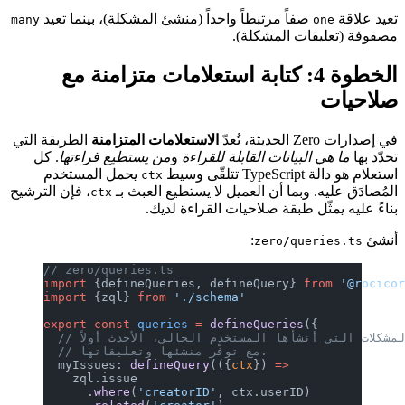
تعيد علاقة
صفاً مرتبطاً واحداً (منشئ المشكلة)، بينما تعيد
many
one
مصفوفة (تعليقات المشكلة).
الخطوة 4: كتابة استعلامات متزامنة مع
صلاحيات
في إصدارات Zero الحديثة، تُعدّ
الاستعلامات المتزامنة
الطريقة التي
تحدّد بها
ما هي البيانات القابلة للقراءة
و
من يستطيع قراءتها
. كل
استعلام هو دالة TypeScript تتلقّى وسيط
يحمل المستخدم
ctx
المُصادَق عليه. وبما أن العميل لا يستطيع العبث بـ
، فإن الترشيح
ctx
بناءً عليه يمثّل طبقة صلاحيات القراءة لديك.
أنشئ
:
zero/queries.ts
// zero/queries.ts
import
 {defineQueries, defineQuery} 
from
 '@rocico
import
 {zql} 
from
 './schema'
export
 const
 queries
 =
 defineQueries
({
  // مع توفّر منشئها وتعليقاتها.
  myIssues: 
defineQuery
(({
ctx
}) 
=>
    zql.issue
      .
where
(
'creatorID'
, ctx.userID)