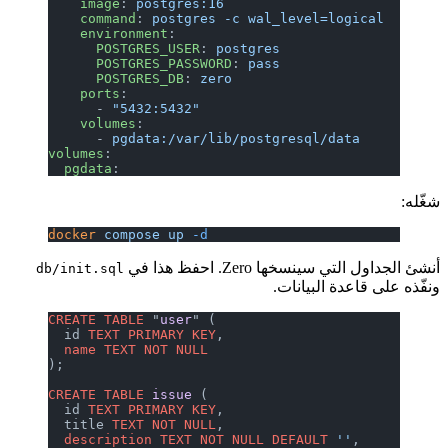
    image
: 
postgres:16
    command
: 
postgres -c wal_level=logical
    environment
:
      POSTGRES_USER
: 
postgres
      POSTGRES_PASSWORD
: 
pass
      POSTGRES_DB
: 
zero
    ports
:
      - 
"5432:5432"
    volumes
:
      - 
pgdata:/var/lib/postgresql/data
volumes
:
  pgdata
:
شغّله:
docker
 compose
 up
 -d
أنشئ الجداول التي سينسخها Zero. احفظ هذا في
db/init.sql
ونفّذه على قاعدة البيانات.
CREATE
 TABLE
 "
user
" (
  id 
TEXT
 PRIMARY KEY
,
  name
 TEXT
 NOT NULL
);
CREATE
 TABLE
 issue
 (
  id 
TEXT
 PRIMARY KEY
,
  title 
TEXT
 NOT NULL
,
  description
 TEXT
 NOT NULL
 DEFAULT
 ''
,