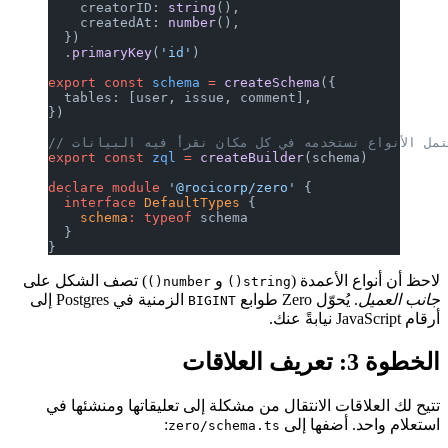
    creatorID: 
string
(),
    createdAt: 
number
(),
  })
  .
primaryKey
(
'id'
)
export
 const
 schema
 =
 createSchema
({
  tables: [user, issue, comment],
})
export
 const
 zql
 =
 createBuilder
(schema)
declare
 module
 '@rocicorp/zero'
 {
  interface
 DefaultTypes
 {
    schema
:
 typeof
 schema
  }
}
لاحظ أن أنواع الأعمدة (
و
) تصف الشكل على
number()
string()
جانب العميل
. يُحوّل Zero طوابع
الزمنية في Postgres إلى
BIGINT
أرقام JavaScript نيابةً عنك.
الخطوة 3: تعريف العلاقات
تتيح لك العلاقات الانتقال من مشكلة إلى تعليقاتها ومنشئها في
استعلام واحد. أضفها إلى
:
zero/schema.ts