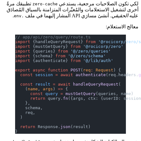
لكي تكون الصلاحيات مرجعية، يستدعي
تطبيقك مرةً
zero-cache
أخرى لتشغيل الاستعلامات والمُغيِّرات المتزامنة بالسياق المُصادَق
عليه
الحقيقي
. أنشئ مسارَي API المشار إليهما في ملف
.
.env
معالج الاستعلام:
// app/api/zero/query/route.ts
import
 {handleQueryRequest} 
from
 '@rocicorp/zero/
import
 {mustGetQuery} 
from
 '@rocicorp/zero'
import
 {queries} 
from
 '@/zero/queries'
import
 {schema} 
from
 '@/zero/schema'
import
 {authenticate} 
from
 '@/lib/auth'
export
 async
 function
 POST
(
req
:
 Request
) {
  const
 session
 =
 await
 authenticate
(req.headers.
  const
 result
 =
 await
 handleQueryRequest
(
    (
name
, 
args
) 
=>
 {
      const
 query
 =
 mustGetQuery
(queries, name)
      return
 query.
fn
({args, ctx: {userID: sessio
    },
    schema,
    req,
  )
  return
 Response.
json
(result)
}