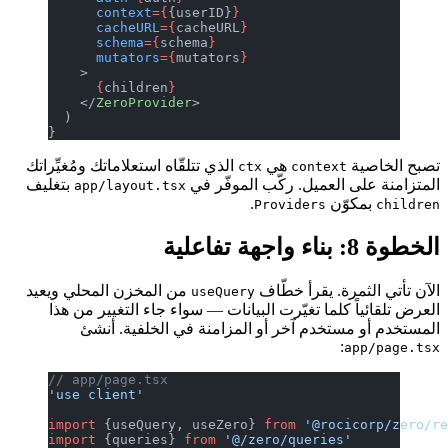
      context
={
{userID}
}
      cacheURL
={
cacheURL
}
      schema
={
schema
}
      mutators
={
mutators
}
    >
      {
children
}
    </
ZeroProvider
>
  )
}
تصبح الخاصية
هي
الذي تتلقّاه استعلاماتك ومُغيِّراتك
ctx
context
المتزامنة على العميل. ركّب الموفّر في
بتغليف
app/layout.tsx
بمكوّن
.
Providers
children
الخطوة 8: بناء واجهة تفاعلية
الآن تأتي الثمرة. يقرأ خطّاف
من المخزن المحلي ويعيد
useQuery
العرض تلقائياً كلما تغيّرت البيانات — سواء جاء التغيير من هذا
المستخدم أو مستخدم آخر أو المزامنة في الخلفية. أنشئ
:
app/page.tsx
// app/page.tsx
'use client'
import
 {useQuery, useZero} 
from
 '@rocicorp/zero/r
import
 {queries} 
from
 '@/zero/queries'