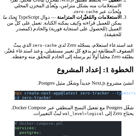
الاستعلامات منه بشكل متزامن، ويُغذّى المخزن المحلي
ويُحدَّث عبر
.
zero-cache
الاستعلامات والمُغيِّرات المتزامنة
— دوال TypeScript تحدّد
ما
يمكن للعميل قراءته و
كيف
يمكنه الكتابة. تعمل على كلٍّ من
العميل (للحصول على استجابة فورية) والخادم (كمصدر
للحقيقة).
عند استدعاء استعلام، يسجّله Zero لدى
الذي يبثّ
zero-cache
الصفوف المطابقة ثم يدفع كل تغيير مستقبلي. وعند استدعاء مُغيِّر،
يطبّقه Zero محلياً أولاً ثم يرسله إلى الخادم للتحقّق منه وحفظه.
الخطوة 1: إعداد المشروع
أنشئ مشروع Next.js جديداً وشغّل مثيل Postgres.
npx
 create-next-app@latest
 zero-tracker
 --typescr
cd
 zero-tracker
شغّل Postgres مع تفعيل النسخ المنطقي عبر Docker Compose.
يحتاج Zero إلى
لبثّ التغييرات.
wal_level=logical
# docker-compose.yml
services
:
  postgres
: