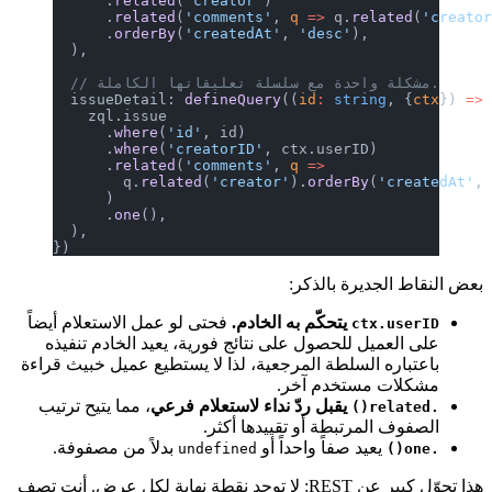
      .
related
(
'creator'
)
      .
related
(
'comments'
, 
q
 =>
 q.
related
(
'creato
      .
orderBy
(
'createdAt'
, 
'desc'
),
  ),
  // مشكلة واحدة مع سلسلة تعليقاتها الكاملة.
  issueDetail: 
defineQuery
((
id
:
 string
, {
ctx
}) 
=>
    zql.issue
      .
where
(
'id'
, id)
      .
where
(
'creatorID'
, ctx.userID)
      .
related
(
'comments'
, 
q
 =>
        q.
related
(
'creator'
).
orderBy
(
'createdAt'
,
      )
      .
one
(),
  ),
})
بعض النقاط الجديرة بالذكر:
يتحكّم به الخادم.
فحتى لو عمل الاستعلام أيضاً
ctx.userID
على العميل للحصول على نتائج فورية، يعيد الخادم تنفيذه
باعتباره السلطة المرجعية، لذا لا يستطيع عميل خبيث قراءة
مشكلات مستخدم آخر.
يقبل ردّ نداء لاستعلام فرعي
، مما يتيح ترتيب
.related()
الصفوف المرتبطة أو تقييدها أكثر.
يعيد صفاً واحداً أو
بدلاً من مصفوفة.
undefined
.one()
هذا تحوّل كبير عن REST: لا توجد نقطة نهاية لكل عرض. أنت تصف