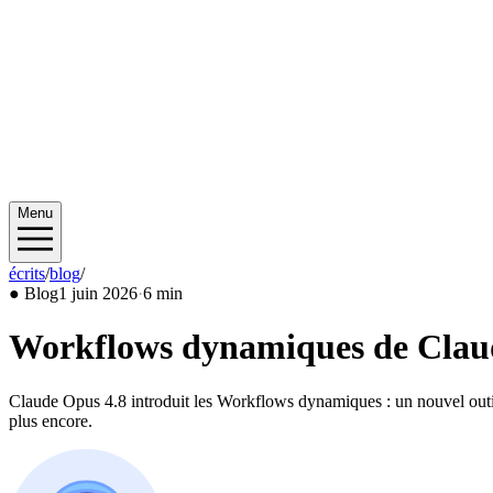
Menu
écrits
/
blog
/
2026/06
●
Blog
1 juin 2026
·
6 min
Workflows dynamiques de Claude
Claude Opus 4.8 introduit les Workflows dynamiques : un nouvel outil 
plus encore.