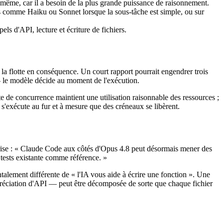
i-même, car il a besoin de la plus grande puissance de raisonnement.
s comme Haiku ou Sonnet lorsque la sous-tâche est simple, ou sur
s d'API, lecture et écriture de fichiers.
la flotte en conséquence. Un court rapport pourrait engendrer trois
— le modèle décide au moment de l'exécution.
te de concurrence maintient une utilisation raisonnable des ressources ;
t s'exécute au fur et à mesure que des créneaux se libèrent.
prise : « Claude Code aux côtés d'Opus 4.8 peut désormais mener des
e tests existante comme référence. »
talement différente de « l'IA vous aide à écrire une fonction ». Une
réciation d'API — peut être décomposée de sorte que chaque fichier