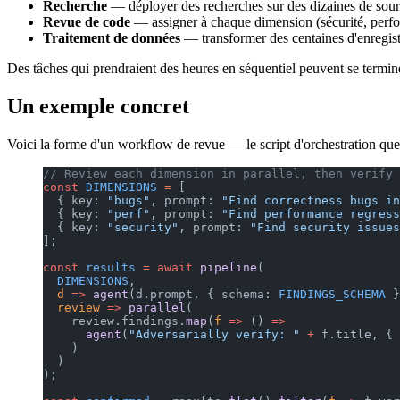
Recherche
— déployer des recherches sur des dizaines de source
Revue de code
— assigner à chaque dimension (sécurité, perform
Traitement de données
— transformer des centaines d'enregistr
Des tâches qui prendraient des heures en séquentiel peuvent se termine
Un exemple concret
Voici la forme d'un workflow de revue — le script d'orchestration que 
// Review each dimension in parallel, then verify 
const
 DIMENSIONS
 =
 [
  { key: 
"bugs"
, prompt: 
"Find correctness bugs in
  { key: 
"perf"
, prompt: 
"Find performance regress
  { key: 
"security"
, prompt: 
"Find security issues
];
const
 results
 =
 await
 pipeline
(
  DIMENSIONS
,
  d
 =>
 agent
(d.prompt, { schema: 
FINDINGS_SCHEMA
 }
  review
 =>
 parallel
(
    review.findings.
map
(
f
 =>
 () 
=>
      agent
(
"Adversarially verify: "
 +
 f.title, { 
    )
  )
);