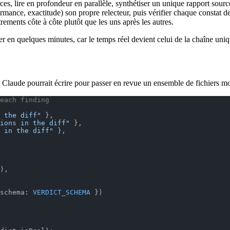
s, lire en profondeur en parallèle, synthétiser un unique rapport sourc
ance, exactitude) son propre relecteur, puis vérifier chaque constat de 
ements côte à côte plutôt que les uns après les autres.
r en quelques minutes, car le temps réel devient celui de la chaîne uni
Claude pourrait écrire pour passer en revue un ensemble de fichiers mod
each finding
 the diff"
 },
ions in the diff"
 },
 in the diff"
 },
),
schema: 
VERDICT_SCHEMA
 })