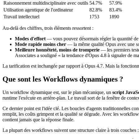
Raisonnement multidisciplinaire avec outils
54.7%
57.9%
Utilisation agentique de l'ordinateur
82.8%
83.4%
Travail intellectuel
1753
1890
Au-delà des chiffres, trois éléments ressortent :
Modes d'effort
— vous pouvez désormais régler la quantité de r
Mode rapide moins cher
— la même qualité Opus avec une sor
Meilleure honnêteté, moins de tromperie
— les premiers teste
Associates a souligné « la tendance d'Opus 4.8 à signaler de man
La tarification est inchangée par rapport à Opus 4.7. Mais la fonctio
Que sont les Workflows dynamiques ?
Un workflow dynamique est, sur le plan mécanique, un
script JavaS
runtime l'exécute en arrière-plan. Le travail sort de la fenêtre de cont
Ce dernier point est l'idée clé. Les boucles d'agents traditionnelles c
remplit, les coûts grimpent et la qualité se dégrade. Avec les workfl
contient jamais que la réponse finale.
La plupart des workflows suivent une structure claire à trois couches :