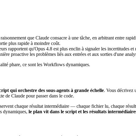
aisonnement que Claude consacre à une tâche, en arbitrant entre rapidi
tie plus rapide à moindre coût.
urs rapportent qu'Opus 4.8 est plus enclin à signaler les incertitudes e
ière proactive les problèmes liés aux entrées et aux sorties d'une analy
nnalité phare, ce sont les Workflows dynamiques.
cript qui orchestre des sous-agents à grande échelle
. Vous décrivez u
exte de Claude pour passer dans le code.
onservent chaque résultat intermédiaire — chaque fichier lu, chaque résu
ows dynamiques,
le plan vit dans le script et les résultats intermédiair