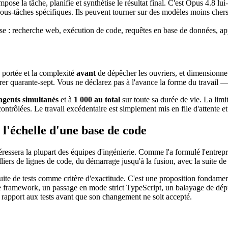
ose la tâche, planifie et synthétise le résultat final. C'est Opus 4.8 lu
ous-tâches spécifiques. Ils peuvent tourner sur des modèles moins cher
e : recherche web, exécution de code, requêtes en base de données, appel
 portée et la complexité
avant
de dépêcher les ouvriers, et dimensionne 
rer quarante-sept. Vous ne déclarez pas à l'avance la forme du travail 
agents simultanés
et à
1 000 au total
sur toute sa durée de vie. La limi
ncontrôlées. Le travail excédentaire est simplement mis en file d'attente e
 l'échelle d'une base de code
éressera la plupart des équipes d'ingénierie. Comme l'a formulé l'entre
lliers de lignes de code, du démarrage jusqu'à la fusion, avec la suite d
ite de tests comme critère d'exactitude. C'est une proposition fondamen
de framework, un passage en mode strict TypeScript, un balayage de dép
r rapport aux tests avant que son changement ne soit accepté.