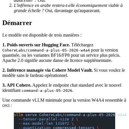
datacenter ?
Oui.
L'inférence en arabe restera-t-elle économiquement viable à
grande échelle ?
Oui, davantage qu'auparavant.
Démarrer
Le modèle est disponible de trois manières :
1. Poids ouverts sur Hugging Face.
Téléchargez
pour la version
CohereLabs/command-a-plus-05-2026-w4a4
quantisée, ou les variantes BF16/FP8 pour un service plus précis.
Apache 2.0 signifie aucune danse de licence supplémentaire.
2. Inférence managée via Cohere Model Vault.
Si vous voulez le
modèle sans le fardeau opérationnel.
3. API Cohere.
Appelez le endpoint chat standard avec le nouvel
identifiant
.
command-a-plus-05-2026
Une commande vLLM minimale pour la version W4A4 ressemble à
ceci :
vllm
 serve
 CohereLabs/command-a-plus-05-2026-w4a4
 
  --tensor-parallel-size
 2
 \
  --max-model-len
 131072
 \
  --quantization
 compressed-tensors
 \