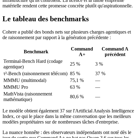
infrastructure qu'ils contrôlent. La licence et la faible empreinte
matérielle rendent cette promesse concrète plutôt qu'aspirationnelle.
Le tableau des benchmarks
Cohere a publié des bonds nets sur plusieurs charges agentiques et
de raisonnement par rapport à la génération précédente :
Command
Command A
Benchmark
A+
précédent
Terminal-Bench Hard (codage
25 %
3 %
agentique)
τ²-Bench (raisonnement télécom)
85 %
37 %
MMMU (multimodal)
75,1 %
—
MMMU Pro
63 %
—
MathVista (raisonnement
80,6 %
—
mathématique)
Le modèle obtient également 37 sur l'Artificial Analysis Intelligence
Index, ce qui le place dans la même conversation que les meilleurs
modèles propriétaires sur de nombreuses tâches d'entreprise.
La nuance honnête : des observateurs indépendants ont noté dès le
jour de sortie que Command A+ ne bat pas Qwen 3.6 sur tous les