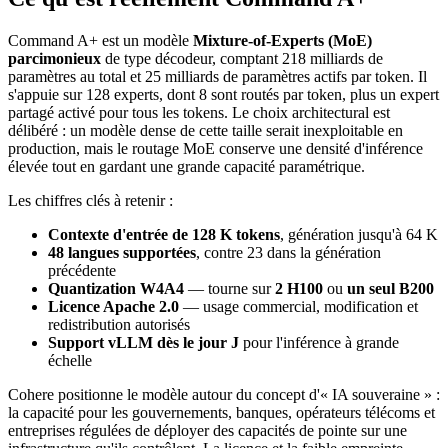
Command A+ est un modèle
Mixture-of-Experts (MoE)
parcimonieux
de type décodeur, comptant 218 milliards de
paramètres au total et 25 milliards de paramètres actifs par token. Il
s'appuie sur 128 experts, dont 8 sont routés par token, plus un expert
partagé activé pour tous les tokens. Le choix architectural est
délibéré : un modèle dense de cette taille serait inexploitable en
production, mais le routage MoE conserve une densité d'inférence
élevée tout en gardant une grande capacité paramétrique.
Les chiffres clés à retenir :
Contexte d'entrée de 128 K tokens
, génération jusqu'à 64 K
48 langues supportées
, contre 23 dans la génération
précédente
Quantization W4A4
— tourne sur
2 H100
ou
un seul B200
Licence Apache 2.0
— usage commercial, modification et
redistribution autorisés
Support vLLM dès le jour J
pour l'inférence à grande
échelle
Cohere positionne le modèle autour du concept d'« IA souveraine » :
la capacité pour les gouvernements, banques, opérateurs télécoms et
entreprises régulées de déployer des capacités de pointe sur une