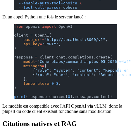
  --enable-auto-tool-choice
 \
  --tool-call-parser
 cohere
Et un appel Python une fois le serveur lancé :
from
 openai 
import
 OpenAI
client 
=
 OpenAI(
    base_url
=
"http://localhost:8000/v1"
,
    api_key
=
"EMPTY"
,
)
response 
=
 client.chat.completions.create(
    model
=
"CohereLabs/command-a-plus-05-2026-w4a4"
    messages
=
[
        {
"role"
: 
"system"
, 
"content"
: 
"Réponds en 
        {
"role"
: 
"user"
, 
"content"
: 
"Résume les am
    ],
    temperature
=
0.3
,
)
print
(response.choices[
0
].message.content)
Le modèle est compatible avec l'API OpenAI via vLLM, donc la
plupart du code client existant fonctionne sans modification.
Citations natives et RAG