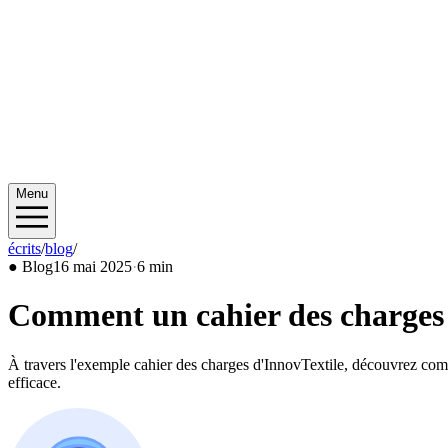
Menu
écrits
/
blog
/
2025/05
●
Blog
16 mai 2025
·
6 min
Comment un cahier des charges 
À travers l'exemple cahier des charges d'InnovTextile, découvrez com
efficace.