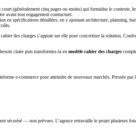
 court (généralement cinq pages ou moins) qui formalise le contexte, les
mètre avant tout engagement contractuel.
en spécifications détaillées, en y ajoutant architecture, planning, budget
coûts.
e cahier des charges s’appuie sur elle pour concretiser la solution. Conf
esoin claire puis transformez‑la en
modèle cahier des charges
complet
lateforme e‑commerce pour atteindre de nouveaux marchés. Pressée par le
ent sécurisé — non prévues. L’agence retravaille le projet plusieurs foi