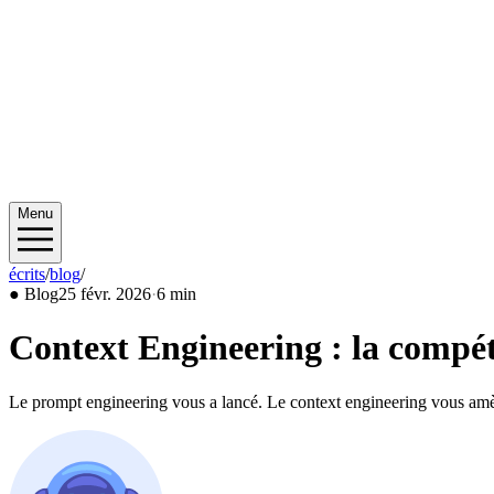
Menu
écrits
/
blog
/
2026/02
●
Blog
25 févr. 2026
·
6 min
Context Engineering : la compé
Le prompt engineering vous a lancé. Le context engineering vous amè