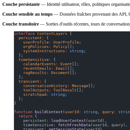
Couche persistante
— Identité utilisateur, rôles, politiques organisat
Couche sensible au temps
— Données fraîches provenant des API, bas
Couche transitoire
— Sorties d'outils récentes, tours de conversatio
interface
 ContextLayers
 {
  persistent
:
 {
    userProfile
:
 UserProfile
;
    orgPolicies
:
 Policy
[];
    systemInstructions
:
 string
;
  };
  timeSensitive
:
 {
    calendarEvents
:
 Event
[];
    recentEmails
:
 Email
[];
    ragResults
:
 Document
[];
  };
  transient
:
 {
    conversationHistory
:
 Message
[];
    toolOutputs
:
 ToolResult
[];
    scratchpad
:
 string
;
  };
}
function
 buildContext
(
userId
:
 string
, 
query
:
 strin
  return
 {
    persistent: 
loadUserContext
(userId),
    timeSensitive: 
fetchFreshData
(userId, query),
    transient: 
getSessionState
(userId),