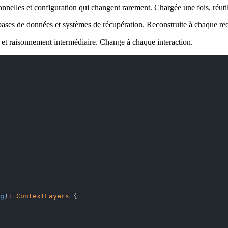
ionnelles et configuration qui changent rarement. Chargée une fois, réutil
es de données et systèmes de récupération. Reconstruite à chaque requêt
n et raisonnement intermédiaire. Change à chaque interaction.
g
)
:
 ContextLayers
 {