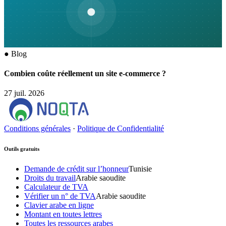
●
Blog
Combien coûte réellement un site e-commerce ?
27 juil. 2026
Conditions générales
·
Politique de Confidentialité
Outils gratuits
Demande de crédit sur l’honneur
Tunisie
Droits du travail
Arabie saoudite
Calculateur de TVA
Vérifier un n° de TVA
Arabie saoudite
Clavier arabe en ligne
Montant en toutes lettres
Toutes les ressources arabes