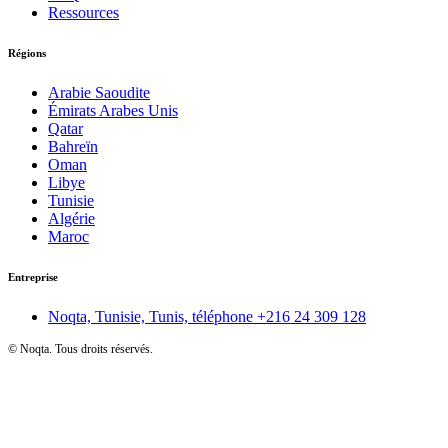
Ressources
Régions
Arabie Saoudite
Émirats Arabes Unis
Qatar
Bahreïn
Oman
Libye
Tunisie
Algérie
Maroc
Entreprise
Noqta, Tunisie, Tunis, téléphone
+216 24 309 128
©
Noqta. Tous droits réservés.