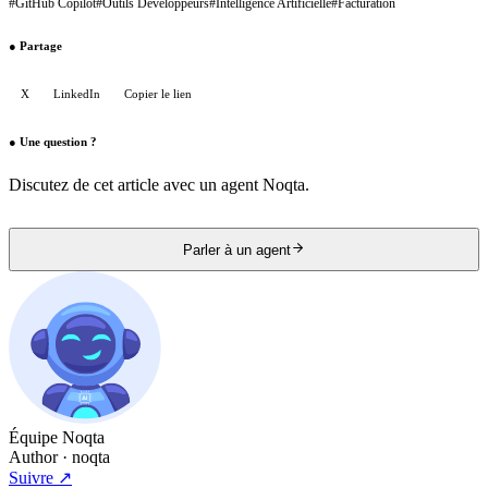
#
GitHub Copilot
#
Outils Développeurs
#
Intelligence Artificielle
#
Facturation
●
Partage
X
LinkedIn
Copier le lien
●
Une question ?
Discutez de cet article avec un agent Noqta.
Parler à un agent
Équipe Noqta
Author
· noqta
Suivre
↗