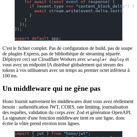
    for
 await
 (
const
 event
 of
 response) {
      if
 (event.type 
===
 "content_block_delta"
) {
        await
 stream.
write
(event.delta.text);
      }
    }
  });
});
export
 default
 app;
C'est le fichier complet. Pas de configuration de build, pas de soupe
de plugins Express, pas de bibliothèque de streaming séparée.
Déployez ceci sur Cloudflare Workers avec
et
wrangler deploy
vous avez un endpoint IA distribué globalement qui stream des
tokens à vos utilisateurs avec un temps au premier octet inférieur à
100 ms.
Un middleware qui ne gêne pas
Hono fournit nativement les middlewares dont vous avez réellement
besoin : authentification JWT, CORS, rate limiting, journalisation
des requêtes, validation du corps avec Zod et génération OpenAPI.
La signature d'une fonction middleware tient en une ligne, donc
écrire la vôtre prend environ trois lignes.
import
 { jwt } 
from
 "hono/jwt"
;