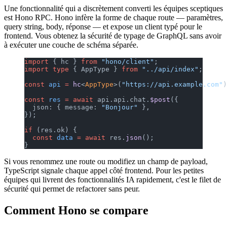
Une fonctionnalité qui a discrètement converti les équipes sceptiques
est Hono RPC. Hono infère la forme de chaque route — paramètres,
query string, body, réponse — et expose un client typé pour le
frontend. Vous obtenez la sécurité de typage de GraphQL sans avoir
à exécuter une couche de schéma séparée.
import
 { hc } 
from
 "hono/client"
;
import
 type
 { AppType } 
from
 "../api/index"
;
const
 api
 =
 hc
<
AppType
>(
"https://api.example.com"
)
const
 res
 =
 await
 api.api.chat.
$post
({
  json: { message: 
"Bonjour"
 },
});
if
 (res.ok) {
  const
 data
 =
 await
 res.
json
();
}
Si vous renommez une route ou modifiez un champ de payload,
TypeScript signale chaque appel côté frontend. Pour les petites
équipes qui livrent des fonctionnalités IA rapidement, c'est le filet de
sécurité qui permet de refactorer sans peur.
Comment Hono se compare