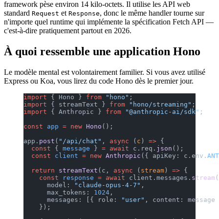
framework pèse environ 14 kilo-octets. Il utilise les API web
standard
et
, donc le même handler tourne sur
Request
Response
n'importe quel runtime qui implémente la spécification Fetch API —
c'est-à-dire pratiquement partout en 2026.
À quoi ressemble une application Hono
Le modèle mental est volontairement familier. Si vous avez utilisé
Express ou Koa, vous lirez du code Hono dès le premier jour.
import
 { Hono } 
from
 "hono"
;
import
 { streamText } 
from
 "hono/streaming"
;
import
 { Anthropic } 
from
 "@anthropic-ai/sdk"
;
const
 app
 =
 new
 Hono
();
app.
post
(
"/api/chat"
, 
async
 (
c
) 
=>
 {
  const
 { 
message
 } 
=
 await
 c.req.
json
();
  const
 client
 =
 new
 Anthropic
({ apiKey: c.env.
ANT
  return
 streamText
(c, 
async
 (
stream
) 
=>
 {
    const
 response
 =
 await
 client.messages.
stream
(
      model: 
"claude-opus-4-7"
,
      max_tokens: 
1024
,
      messages: [{ role: 
"user"
, content: message 
    });