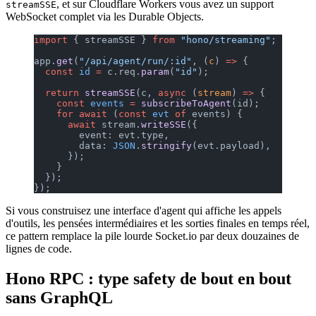
, et sur Cloudflare Workers vous avez un support
streamSSE
WebSocket complet via les Durable Objects.
import
 { streamSSE } 
from
 "hono/streaming"
;
app.
get
(
"/api/agent/run/:id"
, (
c
) 
=>
 {
  const
 id
 =
 c.req.
param
(
"id"
);
  return
 streamSSE
(c, 
async
 (
stream
) 
=>
 {
    const
 events
 =
 subscribeToAgent
(id);
    for
 await
 (
const
 evt
 of
 events) {
      await
 stream.
writeSSE
({
        event: evt.type,
        data: 
JSON
.
stringify
(evt.payload),
      });
    }
  });
});
Si vous construisez une interface d'agent qui affiche les appels
d'outils, les pensées intermédiaires et les sorties finales en temps réel,
ce pattern remplace la pile lourde Socket.io par deux douzaines de
lignes de code.
Hono RPC : type safety de bout en bout
sans GraphQL