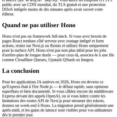
npx wrangler deploy
public avec un CDN mondial, du TLS gratuit et une protection
DDoS intégrée moins de dix minutes après avoir ouvert votre
éditeur.
Quand ne pas utiliser Hono
Hono n'est pas un framework full-stack. Si vous avez besoin de
pages React rendues côté serveur avec routage intégré et form
actions, restez sur Next.js ou Remix et utilisez Hono uniquement
pour la surface API. Hono n'est pas non plus idéal pour les jobs
d'arrière-plan de longue durée — pour ceux-là, associez-le à une file
comme Cloudflare Queues, Upstash QStash ou Inngest.
La conclusion
Pour les applications IA-natives en 2026, Hono est devenu ce
qu'Express était à l'ère Node.js — le défaut rapide, sans opinions
superflues et bien documenté. Si vous câblez encore du middleware
Express devant des appels OpenAI, ou si vous luttez contre les
limitations des routes API de Next.js pour streamer des tokens,
donnez un week-end à Hono. La migration prend généralement une
après-midi, et les gains de latence sont visibles pour vos utilisateurs
dès le premier jour.