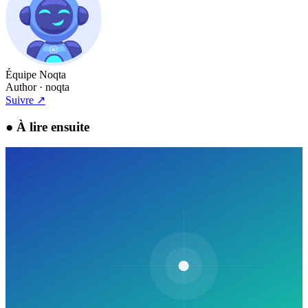
Équipe Noqta
Author
· noqta
Suivre
↗
●
À lire ensuite