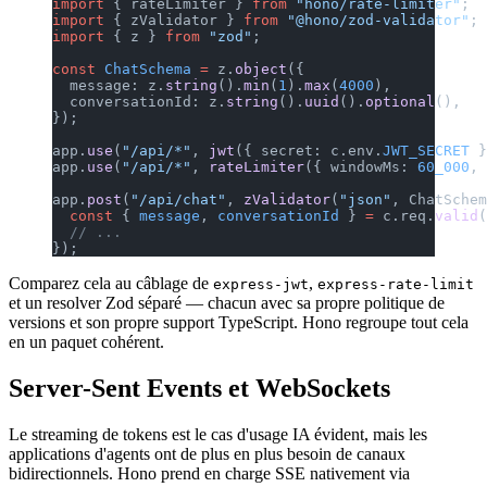
import
 { rateLimiter } 
from
 "hono/rate-limiter"
;
import
 { zValidator } 
from
 "@hono/zod-validator"
;
import
 { z } 
from
 "zod"
;
const
 ChatSchema
 =
 z.
object
({
  message: z.
string
().
min
(
1
).
max
(
4000
),
  conversationId: z.
string
().
uuid
().
optional
(),
});
app.
use
(
"/api/*"
, 
jwt
({ secret: c.env.
JWT_SECRET
 }
app.
use
(
"/api/*"
, 
rateLimiter
({ windowMs: 
60_000
, 
app.
post
(
"/api/chat"
, 
zValidator
(
"json"
, ChatSchem
  const
 { 
message
, 
conversationId
 } 
=
 c.req.
valid
(
  // ...
});
Comparez cela au câblage de
,
express-jwt
express-rate-limit
et un resolver Zod séparé — chacun avec sa propre politique de
versions et son propre support TypeScript. Hono regroupe tout cela
en un paquet cohérent.
Server-Sent Events et WebSockets
Le streaming de tokens est le cas d'usage IA évident, mais les
applications d'agents ont de plus en plus besoin de canaux
bidirectionnels. Hono prend en charge SSE nativement via