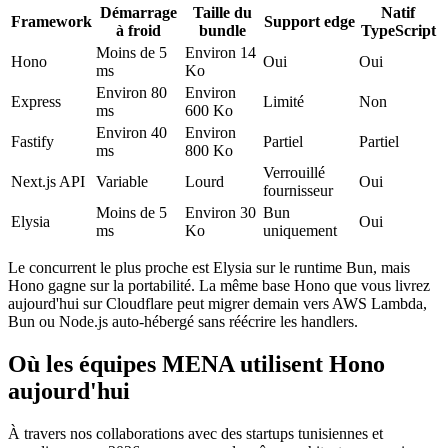
Démarrage
Taille du
Natif
Framework
Support edge
à froid
bundle
TypeScript
Moins de 5
Environ 14
Hono
Oui
Oui
ms
Ko
Environ 80
Environ
Express
Limité
Non
ms
600 Ko
Environ 40
Environ
Fastify
Partiel
Partiel
ms
800 Ko
Verrouillé
Next.js API
Variable
Lourd
Oui
fournisseur
Moins de 5
Environ 30
Bun
Elysia
Oui
ms
Ko
uniquement
Le concurrent le plus proche est Elysia sur le runtime Bun, mais
Hono gagne sur la portabilité. La même base Hono que vous livrez
aujourd'hui sur Cloudflare peut migrer demain vers AWS Lambda,
Bun ou Node.js auto-hébergé sans réécrire les handlers.
Où les équipes MENA utilisent Hono
aujourd'hui
À travers nos collaborations avec des startups tunisiennes et