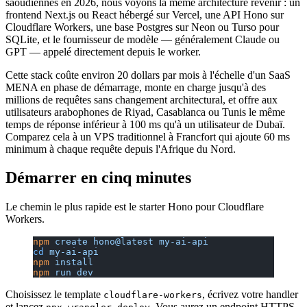
saoudiennes en 2026, nous voyons la même architecture revenir : un
frontend Next.js ou React hébergé sur Vercel, une API Hono sur
Cloudflare Workers, une base Postgres sur Neon ou Turso pour
SQLite, et le fournisseur de modèle — généralement Claude ou
GPT — appelé directement depuis le worker.
Cette stack coûte environ 20 dollars par mois à l'échelle d'un SaaS
MENA en phase de démarrage, monte en charge jusqu'à des
millions de requêtes sans changement architectural, et offre aux
utilisateurs arabophones de Riyad, Casablanca ou Tunis le même
temps de réponse inférieur à 100 ms qu'à un utilisateur de Dubaï.
Comparez cela à un VPS traditionnel à Francfort qui ajoute 60 ms
minimum à chaque requête depuis l'Afrique du Nord.
Démarrer en cinq minutes
Le chemin le plus rapide est le starter Hono pour Cloudflare
Workers.
npm
 create
 hono@latest
 my-ai-api
cd
 my-ai-api
npm
 install
npm
 run
 dev
Choisissez le template
, écrivez votre handler
cloudflare-workers
et lancez
. Vous aurez un endpoint HTTPS