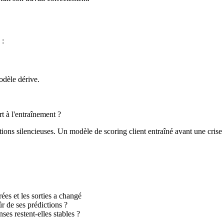
 :
odèle dérive.
rt à l'entraînement ?
ions silencieuses. Un modèle de scoring client entraîné avant une crise
trées et les sorties a changé
r de ses prédictions ?
nses restent-elles stables ?