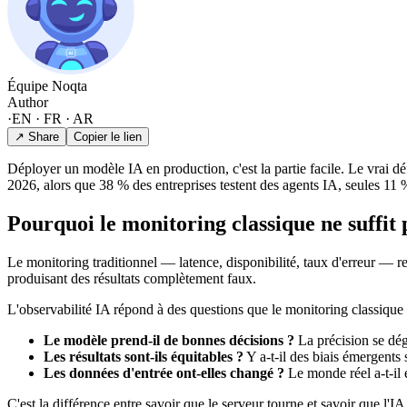
Équipe Noqta
Author
·
EN · FR · AR
↗ Share
Copier le lien
Déployer un modèle IA en production, c'est la partie facile. Le vrai d
2026, alors que 38 % des entreprises testent des agents IA, seules 11
Pourquoi le monitoring classique ne suffit 
Le monitoring traditionnel — latence, disponibilité, taux d'erreur — 
produisant des résultats complètement faux.
L'observabilité IA répond à des questions que le monitoring classique 
Le modèle prend-il de bonnes décisions ?
La précision se dég
Les résultats sont-ils équitables ?
Y a-t-il des biais émergents 
Les données d'entrée ont-elles changé ?
Le monde réel a-t-il 
C'est la différence entre savoir que le serveur tourne et savoir que l'IA