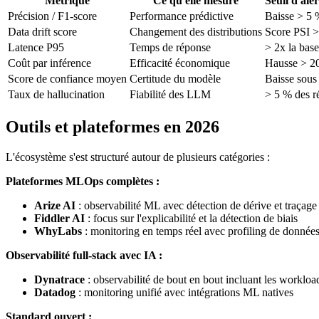
Métrique
Ce qu'elle mesure
Seuil d'ale
Précision / F1-score
Performance prédictive
Baisse > 5 
Data drift score
Changement des distributions
Score PSI >
Latence P95
Temps de réponse
> 2x la base
Coût par inférence
Efficacité économique
Hausse > 2
Score de confiance moyen
Certitude du modèle
Baisse sous
Taux de hallucination
Fiabilité des LLM
> 5 % des r
Outils et plateformes en 2026
L'écosystème s'est structuré autour de plusieurs catégories :
Plateformes MLOps complètes :
Arize AI
: observabilité ML avec détection de dérive et traça
Fiddler AI
: focus sur l'explicabilité et la détection de biais
WhyLabs
: monitoring en temps réel avec profiling de donnée
Observabilité full-stack avec IA :
Dynatrace
: observabilité de bout en bout incluant les workloa
Datadog
: monitoring unifié avec intégrations ML natives
Standard ouvert :