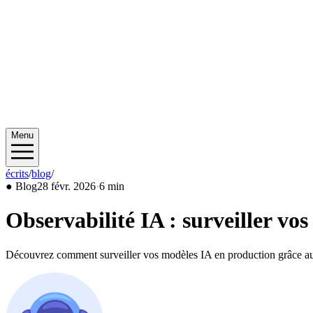
Menu
écrits
/
blog
/
2026/02
●
Blog
28 févr. 2026
·
6 min
Observabilité IA : surveiller vo
Découvrez comment surveiller vos modèles IA en production grâce aux p