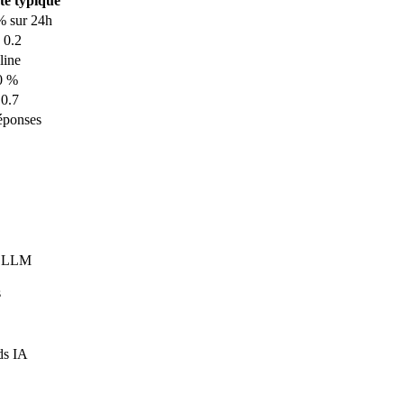
rte typique
% sur 24h
 0.2
line
0 %
 0.7
éponses
ge LLM
s
ds IA