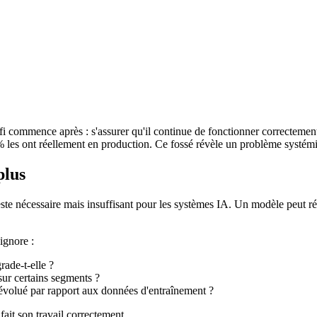
éfi commence après : s'assurer qu'il continue de fonctionner correctement
 % les ont réellement en production. Ce fossé révèle un problème systémi
plus
reste nécessaire mais insuffisant pour les systèmes IA. Un modèle peut 
ignore :
rade-t-elle ?
sur certains segments ?
évolué par rapport aux données d'entraînement ?
 fait son travail correctement.