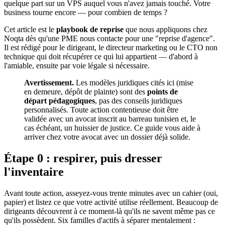
quelque part sur un VPS auquel vous n'avez jamais touché. Votre
business tourne encore — pour combien de temps ?
Cet article est le
playbook de reprise
que nous appliquons chez
Noqta dès qu'une PME nous contacte pour une "reprise d'agence".
Il est rédigé pour le dirigeant, le directeur marketing ou le CTO non
technique qui doit récupérer ce qui lui appartient — d'abord à
l'amiable, ensuite par voie légale si nécessaire.
Avertissement.
Les modèles juridiques cités ici (mise
en demeure, dépôt de plainte) sont des
points de
départ pédagogiques
, pas des conseils juridiques
personnalisés. Toute action contentieuse doit être
validée avec un avocat inscrit au barreau tunisien et, le
cas échéant, un huissier de justice. Ce guide vous aide à
arriver chez votre avocat avec un dossier déjà solide.
Étape 0 : respirer, puis dresser
l'inventaire
Avant toute action, asseyez-vous trente minutes avec un cahier (oui,
papier) et listez ce que votre activité utilise réellement. Beaucoup de
dirigeants découvrent à ce moment-là qu'ils ne savent même pas ce
qu'ils possèdent. Six familles d'actifs à séparer mentalement :