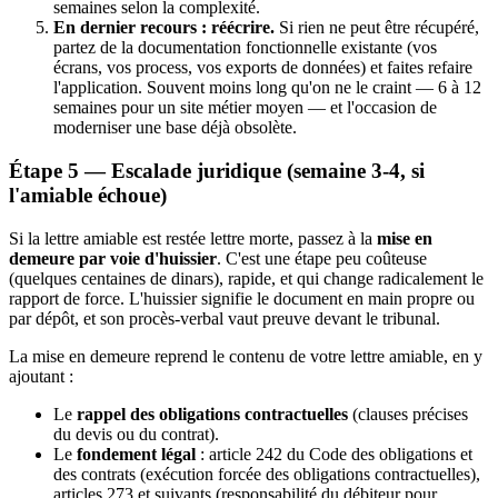
semaines selon la complexité.
En dernier recours : réécrire.
Si rien ne peut être récupéré,
partez de la documentation fonctionnelle existante (vos
écrans, vos process, vos exports de données) et faites refaire
l'application. Souvent moins long qu'on ne le craint — 6 à 12
semaines pour un site métier moyen — et l'occasion de
moderniser une base déjà obsolète.
Étape 5 — Escalade juridique (semaine 3-4, si
l'amiable échoue)
Si la lettre amiable est restée lettre morte, passez à la
mise en
demeure par voie d'huissier
. C'est une étape peu coûteuse
(quelques centaines de dinars), rapide, et qui change radicalement le
rapport de force. L'huissier signifie le document en main propre ou
par dépôt, et son procès-verbal vaut preuve devant le tribunal.
La mise en demeure reprend le contenu de votre lettre amiable, en y
ajoutant :
Le
rappel des obligations contractuelles
(clauses précises
du devis ou du contrat).
Le
fondement légal
: article 242 du Code des obligations et
des contrats (exécution forcée des obligations contractuelles),
articles 273 et suivants (responsabilité du débiteur pour