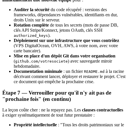
Auditer la sécurité
du code récupéré : versions des
frameworks, dépendances vulnérables, identifiants en dur,
droits Unix sur le serveur.
Rotation complète
de tous les secrets (mots de passe DB,
clés API Stripe/Konnect, jetons OAuth, clés SSH
).
authorized_keys
Déploiement sur une infrastructure que vous contrôlez
(VPS DigitalOcean, OVH, AWS, à votre nom, avec votre
carte bancaire).
Mise en place d'un dépôt Git dans votre organisation
(
) avec sauvegarde miroir
github.com/votresociete
hebdomadaire.
Documentation minimale
: un fichier
à la racine
README.md
décrivant comment lancer, déployer et restaurer le projet. C'est
ce document qui empêche la prochaine crise.
Étape 7 — Verrouiller pour qu'il n'y ait pas de
"prochaine fois" (en continu)
La leçon coûte cher : ne la repayez pas. Les
clauses contractuelles
à exiger systématiquement de tout futur prestataire :
Propriété intellectuelle
: "Tous les droits patrimoniaux sur le