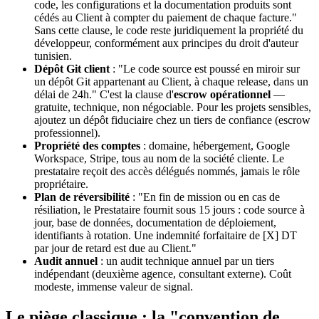
code, les configurations et la documentation produits sont
cédés au Client à compter du paiement de chaque facture."
Sans cette clause, le code reste juridiquement la propriété du
développeur, conformément aux principes du droit d'auteur
tunisien.
Dépôt Git client
: "Le code source est poussé en miroir sur
un dépôt Git appartenant au Client, à chaque release, dans un
délai de 24h." C'est la clause d'
escrow opérationnel
—
gratuite, technique, non négociable. Pour les projets sensibles,
ajoutez un dépôt fiduciaire chez un tiers de confiance (escrow
professionnel).
Propriété des comptes
: domaine, hébergement, Google
Workspace, Stripe, tous au nom de la société cliente. Le
prestataire reçoit des accès délégués nommés, jamais le rôle
propriétaire.
Plan de réversibilité
: "En fin de mission ou en cas de
résiliation, le Prestataire fournit sous 15 jours : code source à
jour, base de données, documentation de déploiement,
identifiants à rotation. Une indemnité forfaitaire de [X] DT
par jour de retard est due au Client."
Audit annuel
: un audit technique annuel par un tiers
indépendant (deuxième agence, consultant externe). Coût
modeste, immense valeur de signal.
Le piège classique : la "convention de