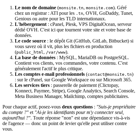
Le nom de domaine
(
,
). Géré
monsite.tn
monsite.com
chez un registrar : ATI pour les
, OVH, GoDaddy, Tunet,
.tn
Genious ou autre pour les TLD internationaux.
L'hébergement
: cPanel, Plesk, VPS DigitalOcean, serveur
dédié OVH. C'est ici que tournent votre site et votre base de
données.
Le code source
: le dépôt Git (GitHub, GitLab, Bitbucket) si
vous savez où il vit, plus les fichiers en production
(
,
).
public_html
/var/www
La base de données
: MySQL, MariaDB ou PostgreSQL.
Contient vos clients, vos commandes, votre contenu. C'est
généralement l'actif le plus critique.
Les comptes e-mail professionnels
(
)
contact@monsite.tn
: sur le cPanel, sur Google Workspace ou sur Microsoft 365.
Les services tiers
: passerelle de paiement (Clictopay,
Konnect, Paymee, Stripe), Google Analytics, Search Console,
Meta Business Manager, Mailchimp, comptes publicitaires.
Pour chaque actif, posez-vous
deux questions
:
"Suis-je propriétaire
du compte ?"
et
"Ai-je les identifiants pour m'y connecter seul,
aujourd'hui ?"
. Toute réponse "non" est une dépendance vis-à-vis
de l'agence — donc un point de levier qu'elle peut utiliser contre
vous.