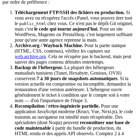
par ordre de préférence :
Téléchargement FTP/SSH des fichiers en production.
Si
vous avez ou récupérez l'accès cPanel, vous pouvez tirer tout
le
chez vous. Ce n'est pas le dépôt Git originel,
public_html
mais c'est
le code qui tourne aujourd'hui
. Pour un site
WordPress, Magento ou PrestaShop, c'est largement suffisant
pour qu'une autre agence reprenne la main.
Archive.org / Wayback Machine.
Pour la partie statique
(HTML, CSS, contenus), vérifiez les captures sur
web.archive.org
. Cela ne récupère pas le backend, mais peut
sauver des pages contenu détruites entretemps.
Backup de l'hébergeur.
La plupart des hébergeurs
mutualisés tunisiens (Tunet, Hexabyte, Genious, OVH)
conservent
7 à 30 jours de snapshots automatiques
. Si la
version actuelle est compromise ou incomplète, demandez la
restauration d'une version antérieure. L'hébergeur ouvre
généralement le ticket à condition que le compte soit à votre
nom — d'où l'importance de l'étape 3.
Recompilation / rétro-ingénierie partielle.
Pour une
application JavaScript moderne (React, Vue, Next.js), le code
transmis au navigateur est minifié mais récupérable. Des
spécialistes (dont Noqta) peuvent
reconstituer une base de
code maintenable
à partir du bundle de production, du
HTML rendu et des appels API observés. Comptez 2 à 4