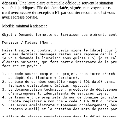
dépassés
. Une lettre claire et factuelle débloque souvent la situation
sans frais juridiques. Elle doit être
datée
,
signée
, et envoyée par
e-
mail avec accusé de réception
ET par courrier recommandé si vous
avez l'adresse postale.
Modèle minimal à adapter :
Objet : Demande formelle de livraison des éléments cont
Monsieur / Madame [Nom],

Faisant suite au contrat / devis signé le [date] pour l
et à mes derniers messages restés sans réponse depuis l
je vous demande la livraison sous quinze (15) jours cal
éléments suivants, qui font partie intégrante de la pre
facturée et payée :

1. Le code source complet du projet, sous forme d'archi
   au dépôt Git (lecture + écriture).

2. La base de données complète (export SQL daté) ainsi 
   fichiers utilisateurs (médias, uploads).

3. La documentation technique : procédure de déploiemen
   d'environnement, identifiants de services tiers.

4. Le transfert de propriété du nom de domaine [monsite
   compte registrar à mon nom — code AUTH-INFO ou procé
5. Les accès administrateur (panneau d'hébergement, bas
   comptes e-mail) et la rotation des mots de passe par
À défaut de réponse satisfaisante dans le délai imparti