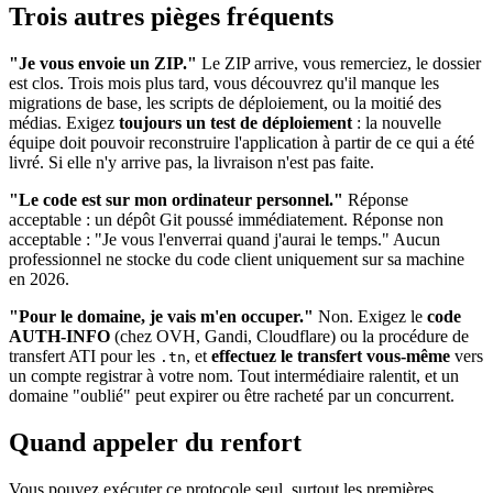
Trois autres pièges fréquents
"Je vous envoie un ZIP."
Le ZIP arrive, vous remerciez, le dossier
est clos. Trois mois plus tard, vous découvrez qu'il manque les
migrations de base, les scripts de déploiement, ou la moitié des
médias. Exigez
toujours un test de déploiement
: la nouvelle
équipe doit pouvoir reconstruire l'application à partir de ce qui a été
livré. Si elle n'y arrive pas, la livraison n'est pas faite.
"Le code est sur mon ordinateur personnel."
Réponse
acceptable : un dépôt Git poussé immédiatement. Réponse non
acceptable : "Je vous l'enverrai quand j'aurai le temps." Aucun
professionnel ne stocke du code client uniquement sur sa machine
en 2026.
"Pour le domaine, je vais m'en occuper."
Non. Exigez le
code
AUTH-INFO
(chez OVH, Gandi, Cloudflare) ou la procédure de
transfert ATI pour les
, et
effectuez le transfert vous-même
vers
.tn
un compte registrar à votre nom. Tout intermédiaire ralentit, et un
domaine "oublié" peut expirer ou être racheté par un concurrent.
Quand appeler du renfort
Vous pouvez exécuter ce protocole seul, surtout les premières