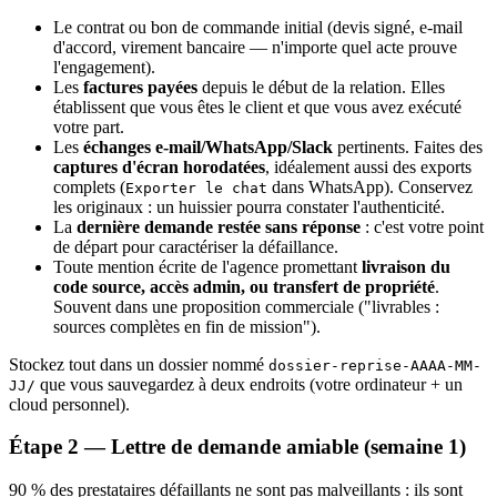
Le contrat ou bon de commande initial (devis signé, e-mail
d'accord, virement bancaire — n'importe quel acte prouve
l'engagement).
Les
factures payées
depuis le début de la relation. Elles
établissent que vous êtes le client et que vous avez exécuté
votre part.
Les
échanges e-mail/WhatsApp/Slack
pertinents. Faites des
captures d'écran horodatées
, idéalement aussi des exports
complets (
dans WhatsApp). Conservez
Exporter le chat
les originaux : un huissier pourra constater l'authenticité.
La
dernière demande restée sans réponse
: c'est votre point
de départ pour caractériser la défaillance.
Toute mention écrite de l'agence promettant
livraison du
code source, accès admin, ou transfert de propriété
.
Souvent dans une proposition commerciale ("livrables :
sources complètes en fin de mission").
Stockez tout dans un dossier nommé
dossier-reprise-AAAA-MM-
que vous sauvegardez à deux endroits (votre ordinateur + un
JJ/
cloud personnel).
Étape 2 — Lettre de demande amiable (semaine 1)
90 % des prestataires défaillants ne sont pas malveillants : ils sont