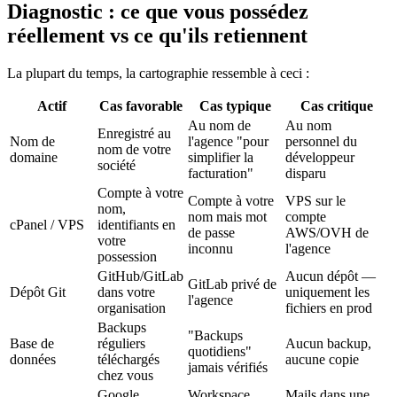
Diagnostic : ce que vous possédez
réellement vs ce qu'ils retiennent
La plupart du temps, la cartographie ressemble à ceci :
Actif
Cas favorable
Cas typique
Cas critique
Au nom de
Au nom
Enregistré au
Nom de
l'agence "pour
personnel du
nom de votre
domaine
simplifier la
développeur
société
facturation"
disparu
Compte à votre
Compte à votre
VPS sur le
nom,
nom mais mot
compte
cPanel / VPS
identifiants en
de passe
AWS/OVH de
votre
inconnu
l'agence
possession
GitHub/GitLab
Aucun dépôt —
GitLab privé de
Dépôt Git
dans votre
uniquement les
l'agence
organisation
fichiers en prod
Backups
"Backups
Base de
réguliers
Aucun backup,
quotidiens"
données
téléchargés
aucune copie
jamais vérifiés
chez vous
Google
Workspace
Mails dans une