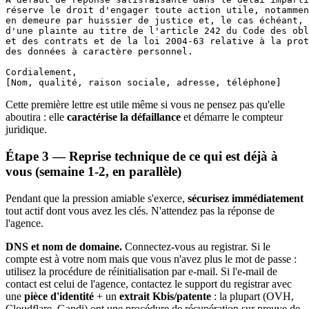
réserve le droit d'engager toute action utile, notammen
en demeure par huissier de justice et, le cas échéant, 
d'une plainte au titre de l'article 242 du Code des obl
et des contrats et de la loi 2004-63 relative à la prot
des données à caractère personnel.

Cordialement,

Cette première lettre est utile même si vous ne pensez pas qu'elle
aboutira : elle
caractérise la défaillance
et démarre le compteur
juridique.
Étape 3 — Reprise technique de ce qui est déjà à
vous (semaine 1-2, en parallèle)
Pendant que la pression amiable s'exerce,
sécurisez immédiatement
tout actif dont vous avez les clés. N'attendez pas la réponse de
l'agence.
DNS et nom de domaine.
Connectez-vous au registrar. Si le
compte est à votre nom mais que vous n'avez plus le mot de passe :
utilisez la procédure de réinitialisation par e-mail. Si l'e-mail de
contact est celui de l'agence, contactez le support du registrar avec
une
pièce d'identité
+ un
extrait Kbis/patente
: la plupart (OVH,
Cloudflare, Gandi) ont une procédure de récupération sur preuve de