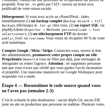
propriété. Pour les
gérés par l'ATI : ouvrez un ticket avec
.tn
justificatif de votre raison sociale.
Hébergement.
Si vous avez accès au cPanel/Plesk : faites
immédiatement (1)
un backup complet
(
Backup Wizard → Full
), téléchargez le
chez vous, (2)
un export SQL
via
Backup
.tar.gz
phpMyAdmin (
Exporter → Méthode personnalisée → Tout
), (3)
un téléchargement FTP
du dossier
sélectionner
ou
. Vous venez de récupérer 90 % de votre
public_html
/var/www
actif numérique.
Comptes Google / Meta / Stripe.
Connectez-vous, ouvrez la liste
des administrateurs,
promouvez votre propre compte au rôle
Propriétaire
(
) si vous ne l'êtes pas déjà, puis envisagez de
Owner
rétrograder ou retirer l'agence.
Attention
: ne supprimez personne
tant que vous n'avez pas vérifié que vous gardez l'accès facturation
et propriété. Une mauvaise manœuvre sur Google Workspace peut
suspendre vos e-mails.
Étape 4 — Reconstituer le code source quand vous
ne l'avez pas (semaine 2-3)
C'est le scénario le plus douloureux : aucun dépôt Git, aucun ZIP,
juste un site en production que personne ne maîtrise. Plusieurs voies,