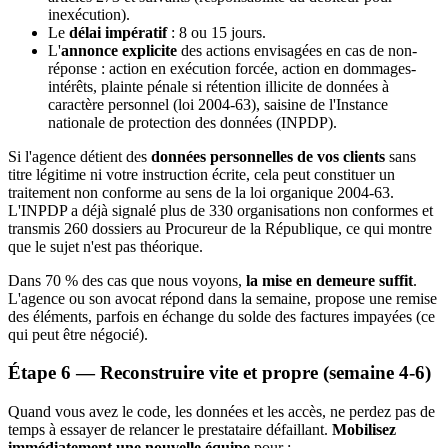
inexécution).
Le
délai impératif
: 8 ou 15 jours.
L'
annonce explicite
des actions envisagées en cas de non-
réponse : action en exécution forcée, action en dommages-
intérêts, plainte pénale si rétention illicite de données à
caractère personnel (loi 2004-63), saisine de l'Instance
nationale de protection des données (INPDP).
Si l'agence détient des
données personnelles de vos clients
sans
titre légitime ni votre instruction écrite, cela peut constituer un
traitement non conforme au sens de la loi organique 2004-63.
L'INPDP a déjà signalé plus de 330 organisations non conformes et
transmis 260 dossiers au Procureur de la République, ce qui montre
que le sujet n'est pas théorique.
Dans 70 % des cas que nous voyons,
la mise en demeure suffit
.
L'agence ou son avocat répond dans la semaine, propose une remise
des éléments, parfois en échange du solde des factures impayées (ce
qui peut être négocié).
Étape 6 — Reconstruire vite et propre (semaine 4-6)
Quand vous avez le code, les données et les accès, ne perdez pas de
temps à essayer de relancer le prestataire défaillant.
Mobilisez
immédiatement une nouvelle équipe
pour :