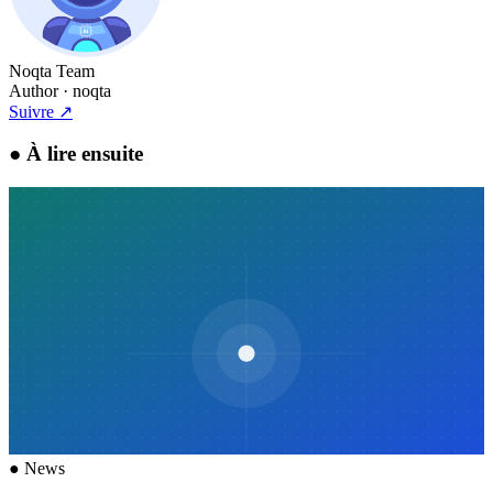
Noqta Team
Author
· noqta
Suivre
↗
●
À lire ensuite
●
News