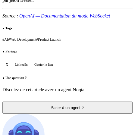
par jeton Bearer.
Source :
OpenAI — Documentation du mode WebSocket
●
Tags
#
AI
#
Web Development
#
Product Launch
●
Partage
X
LinkedIn
Copier le lien
●
Une question ?
Discutez de cet article avec un agent Noqta.
Parler à un agent