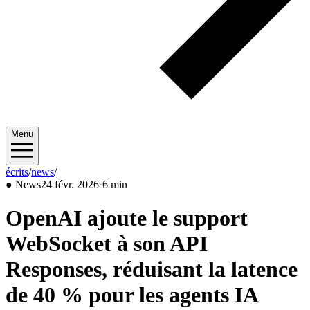
Menu
écrits
/
news
/
2026/02
●
News
24 févr. 2026
·
6 min
OpenAI ajoute le support
WebSocket à son API
Responses, réduisant la latence
de 40 % pour les agents IA