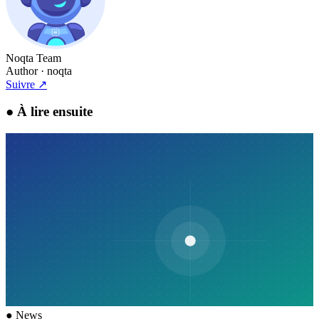
Noqta Team
Author
· noqta
Suivre
↗
●
À lire ensuite
●
News