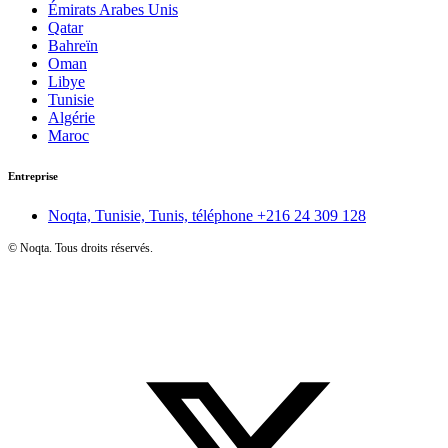
Émirats Arabes Unis
Qatar
Bahreïn
Oman
Libye
Tunisie
Algérie
Maroc
Entreprise
Noqta, Tunisie, Tunis, téléphone
+216 24 309 128
©
Noqta. Tous droits réservés.