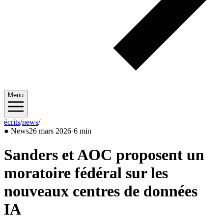
Menu
écrits
/
news
/
2026/03
●
News
26 mars 2026
·
6 min
Sanders et AOC proposent un
moratoire fédéral sur les
nouveaux centres de données
IA