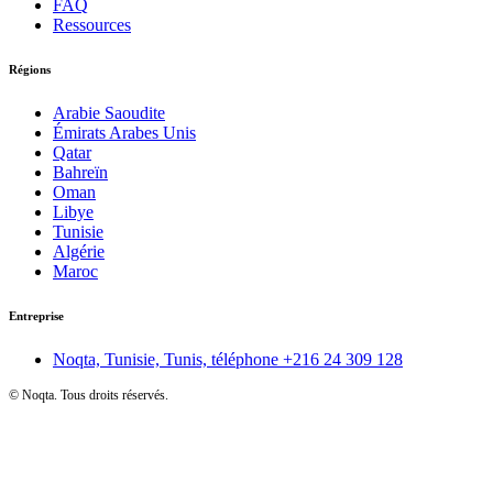
FAQ
Ressources
Régions
Arabie Saoudite
Émirats Arabes Unis
Qatar
Bahreïn
Oman
Libye
Tunisie
Algérie
Maroc
Entreprise
Noqta, Tunisie, Tunis, téléphone
+216 24 309 128
©
Noqta. Tous droits réservés.