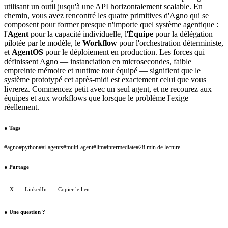
utilisant un outil jusqu'à une API horizontalement scalable. En
chemin, vous avez rencontré les quatre primitives d'Agno qui se
composent pour former presque n'importe quel système agentique :
l'
Agent
pour la capacité individuelle, l'
Équipe
pour la délégation
pilotée par le modèle, le
Workflow
pour l'orchestration déterministe,
et
AgentOS
pour le déploiement en production. Les forces qui
définissent Agno — instanciation en microsecondes, faible
empreinte mémoire et runtime tout équipé — signifient que le
système prototypé cet après-midi est exactement celui que vous
livrerez. Commencez petit avec un seul agent, et ne recourez aux
équipes et aux workflows que lorsque le problème l'exige
réellement.
●
Tags
#
agno
#
python
#
ai-agents
#
multi-agent
#
llm
#
intermediate
#
28 min de lecture
●
Partage
X
LinkedIn
Copier le lien
●
Une question ?