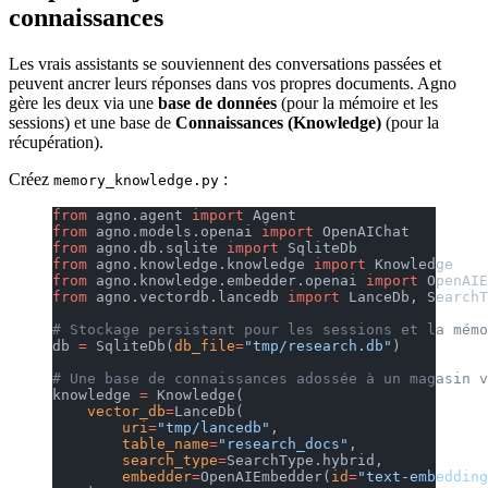
connaissances
Les vrais assistants se souviennent des conversations passées et
peuvent ancrer leurs réponses dans vos propres documents. Agno
gère les deux via une
base de données
(pour la mémoire et les
sessions) et une base de
Connaissances (Knowledge)
(pour la
récupération).
Créez
:
memory_knowledge.py
from
 agno.agent 
import
 Agent
from
 agno.models.openai 
import
 OpenAIChat
from
 agno.db.sqlite 
import
 SqliteDb
from
 agno.knowledge.knowledge 
import
 Knowledge
from
 agno.knowledge.embedder.openai 
import
 OpenAIE
from
 agno.vectordb.lancedb 
import
 LanceDb, SearchT
# Stockage persistant pour les sessions et la mémo
db 
=
 SqliteDb(
db_file
=
"tmp/research.db"
)
# Une base de connaissances adossée à un magasin v
knowledge 
=
 Knowledge(
    vector_db
=
LanceDb(
        uri
=
"tmp/lancedb"
,
        table_name
=
"research_docs"
,
        search_type
=
SearchType.hybrid,
        embedder
=
OpenAIEmbedder(
id
=
"text-embedding