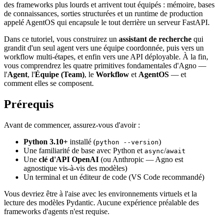
des frameworks plus lourds et arrivent tout équipés : mémoire, bases
de connaissances, sorties structurées et un runtime de production
appelé AgentOS qui encapsule le tout derrière un serveur FastAPI.
Dans ce tutoriel, vous construirez un
assistant de recherche
qui
grandit d'un seul agent vers une équipe coordonnée, puis vers un
workflow multi-étapes, et enfin vers une API déployable. À la fin,
vous comprendrez les quatre primitives fondamentales d'Agno —
l'
Agent
, l'
Équipe (Team)
, le
Workflow
et
AgentOS
— et
comment elles se composent.
Prérequis
Avant de commencer, assurez-vous d'avoir :
Python 3.10+
installé (
)
python --version
Une familiarité de base avec Python et
/
async
await
Une
clé d'API OpenAI
(ou Anthropic — Agno est
agnostique vis-à-vis des modèles)
Un terminal et un éditeur de code (VS Code recommandé)
Vous devriez être à l'aise avec les environnements virtuels et la
lecture des modèles Pydantic. Aucune expérience préalable des
frameworks d'agents n'est requise.