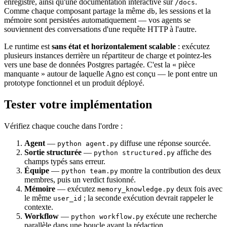
enregistré, ainsi qu'une documentation interactive sur
.
/docs
Comme chaque composant partage la même
, les sessions et la
db
mémoire sont persistées automatiquement — vos agents se
souviennent des conversations d'une requête HTTP à l'autre.
Le runtime est
sans état et horizontalement scalable
: exécutez
plusieurs instances derrière un répartiteur de charge et pointez-les
vers une base de données Postgres partagée. C'est la « pièce
manquante » autour de laquelle Agno est conçu — le pont entre un
prototype fonctionnel et un produit déployé.
Tester votre implémentation
Vérifiez chaque couche dans l'ordre :
Agent
—
diffuse une réponse sourcée.
python agent.py
Sortie structurée
—
affiche des
python structured.py
champs typés sans erreur.
Équipe
—
montre la contribution des deux
python team.py
membres, puis un verdict fusionné.
Mémoire
— exécutez
deux fois avec
memory_knowledge.py
le même
; la seconde exécution devrait rappeler le
user_id
contexte.
Workflow
—
exécute une recherche
python workflow.py
parallèle dans une boucle avant la rédaction.