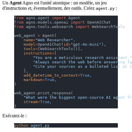
Un
Agent
Agno est l'unité atomique : un modèle, un jeu
d'instructions et, éventuellement, des outils. Créez
:
agent.py
from
 agno.agent 
import
 Agent
from
 agno.models.openai 
import
 OpenAIChat
from
 agno.tools.websearch 
import
 WebSearchTools
web_agent 
=
 Agent(
    name
=
"Web Researcher"
,
    model
=
OpenAIChat(
id
=
"gpt-4o-mini"
),
    tools
=
[WebSearchTools()],
    instructions
=
[
        "You are a meticulous research assistant."
        "Always search the web before answering fa
        "Cite your sources as a bulleted list at t
    ],
    add_datetime_to_context
=
True
,
    markdown
=
True
,
)
web_agent.print_response(
    "What were the biggest open-source AI agent fr
    stream
=
True
,
)
Exécutez-le :
python
 agent.py