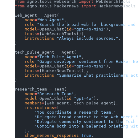
from
 agno.tools.websearch 
import
 WebSearchTools
from
 agno.tools.hackernews 
import
 HackerNewsTools
web_agent 
=
 Agent(
    name
=
"Web Agent"
,
    role
=
"Search the broad web for background and 
    model
=
OpenAIChat(
id
=
"gpt-4o-mini"
),
    tools
=
[WebSearchTools()],
    instructions
=
"Always include sources."
,
)
tech_pulse_agent 
=
 Agent(
    name
=
"Tech Pulse Agent"
,
    role
=
"Gauge developer sentiment from Hacker Ne
    model
=
OpenAIChat(
id
=
"gpt-4o-mini"
),
    tools
=
[HackerNewsTools()],
    instructions
=
"Summarize what practitioners act
)
research_team 
=
 Team(
    name
=
"Research Team"
,
    model
=
OpenAIChat(
id
=
"gpt-4o"
),
    members
=
[web_agent, tech_pulse_agent],
    instructions
=
[
        "You coordinate a research team."
,
        "Delegate broad context to the Web Agent."
        "Delegate community sentiment to the Tech 
        "Combine both into a balanced briefing wit
    ],
    show_members_responses
=
True
,