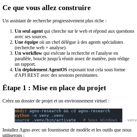
Ce que vous allez construire
Un assistant de recherche progressivement plus riche :
Un seul agent
qui cherche sur le web et répond aux questions
avec ses sources.
Une équipe
où un chef délègue à des agents spécialistes
(recherche web + analyse).
Un workflow
qui exécute la recherche et l'analyse en
parallèle, boucle jusqu'à réunir assez de matière, puis rédige
un rapport.
Un déploiement AgentOS
exposant tout cela sous forme
d'API REST avec des sessions persistantes.
Étape 1 : Mise en place du projet
Créez un dossier de projet et un environnement virtuel :
mkdir
 agno-research
 && 
cd
 agno-research
python
 -m
 venv
 .venv
source
 .venv/bin/activate
   # Sous Windows : .venv
Installez Agno avec un fournisseur de modèle et les outils que nous
utiliserons :