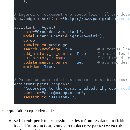
    ),
)
# Ingérez un document une seule fois ; il est déco
knowledge.insert(
url
=
"https://www.paulgraham.com/r
assistant 
=
 Agent(
    name
=
"Grounded Assistant"
,
    model
=
OpenAIChat(
id
=
"gpt-4o-mini"
),
    db
=
db,
    knowledge
=
knowledge,
    search_knowledge
=
True
,          
# autorise l'a
    add_history_to_context
=
True
,    
# inclut les t
    num_history_runs
=
3
,             
# combien d'éc
    update_memory_on_run
=
True
,      
# apprend des 
    markdown
=
True
,
)
# Passez un user_id et un session_id stables pour 
assistant.print_response(
    "According to the essay I added, why does read
    user_id
=
"anis@example.com"
,
    session_id
=
"session-1"
,
)
Ce que fait chaque élément :
persiste les sessions et les mémoires dans un fichier
SqliteDb
local. En production, vous le remplaceriez par
PostgresDb