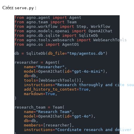
Créez
:
serve.py
from
 agno.agent 
import
 Agent
from
 agno.team 
import
 Team
from
 agno.workflow 
import
 Step, Workflow
from
 agno.models.openai 
import
 OpenAIChat
from
 agno.db.sqlite 
import
 SqliteDb
from
 agno.tools.websearch 
import
 WebSearchTools
from
 agno.os 
import
 AgentOS
db 
=
 SqliteDb(
db_file
=
"tmp/agentos.db"
)
researcher 
=
 Agent(
    name
=
"Researcher"
,
    model
=
OpenAIChat(
id
=
"gpt-4o-mini"
),
    db
=
db,
    tools
=
[WebSearchTools()],
    instructions
=
"Research thoroughly and cite sou
    add_history_to_context
=
True
,
    markdown
=
True
,
)
research_team 
=
 Team(
    name
=
"Research Team"
,
    model
=
OpenAIChat(
id
=
"gpt-4o"
),
    db
=
db,
    members
=
[researcher],
    instructions
=
"Coordinate research and deliver 