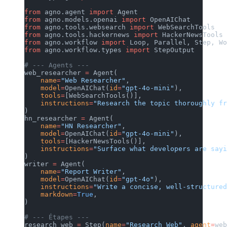
from
 agno.agent 
import
 Agent
from
 agno.models.openai 
import
 OpenAIChat
from
 agno.tools.websearch 
import
 WebSearchTools
from
 agno.tools.hackernews 
import
 HackerNewsTools
from
 agno.workflow 
import
 Loop, Parallel, Step, Wo
from
 agno.workflow.types 
import
 StepOutput
# --- Agents ---
web_researcher 
=
 Agent(
    name
=
"Web Researcher"
,
    model
=
OpenAIChat(
id
=
"gpt-4o-mini"
),
    tools
=
[WebSearchTools()],
    instructions
=
"Research the topic thoroughly fr
)
hn_researcher 
=
 Agent(
    name
=
"HN Researcher"
,
    model
=
OpenAIChat(
id
=
"gpt-4o-mini"
),
    tools
=
[HackerNewsTools()],
    instructions
=
"Surface what developers are sayi
)
writer 
=
 Agent(
    name
=
"Report Writer"
,
    model
=
OpenAIChat(
id
=
"gpt-4o"
),
    instructions
=
"Write a concise, well-structured
    markdown
=
True
,
)
# --- Étapes ---
research_web 
=
 Step(
name
=
"Research Web"
, 
agent
=
web