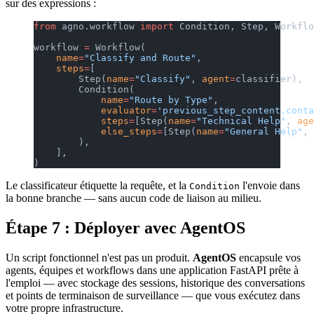
sur des expressions :
from
 agno.workflow 
import
 Condition, Step, Workflo
workflow 
=
 Workflow(
    name
=
"Classify and Route"
,
    steps
=
[
        Step(
name
=
"Classify"
, 
agent
=
classifier),
        Condition(
            name
=
"Route by Type"
,
            evaluator
=
'previous_step_content.conta
            steps
=
[Step(
name
=
"Technical Help"
, 
age
            else_steps
=
[Step(
name
=
"General Help"
, 
        ),
    ],
)
Le classificateur étiquette la requête, et la
l'envoie dans
Condition
la bonne branche — sans aucun code de liaison au milieu.
Étape 7 : Déployer avec AgentOS
Un script fonctionnel n'est pas un produit.
AgentOS
encapsule vos
agents, équipes et workflows dans une application FastAPI prête à
l'emploi — avec stockage des sessions, historique des conversations
et points de terminaison de surveillance — que vous exécutez dans
votre propre infrastructure.