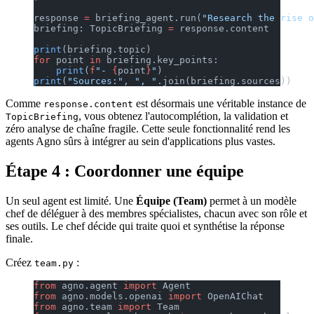
response 
=
 briefing_agent.run(
"Research the rise o
briefing: TopicBriefing 
=
 response.content
print
(briefing.topic)
for
 point 
in
 briefing.key_points:
    print
(
f
"- 
{
point
}
"
)
print
(
"Sources:"
, 
", "
.join(briefing.sources))
Comme
est désormais une véritable instance de
response.content
, vous obtenez l'autocomplétion, la validation et
TopicBriefing
zéro analyse de chaîne fragile. Cette seule fonctionnalité rend les
agents Agno sûrs à intégrer au sein d'applications plus vastes.
Étape 4 : Coordonner une équipe
Un seul agent est limité. Une
Équipe (Team)
permet à un modèle
chef de déléguer à des membres spécialistes, chacun avec son rôle et
ses outils. Le chef décide qui traite quoi et synthétise la réponse
finale.
Créez
:
team.py
from
 agno.agent 
import
 Agent
from
 agno.models.openai 
import
 OpenAIChat
from
 agno.team 
import
 Team