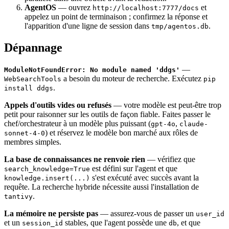
AgentOS
— ouvrez
et
http://localhost:7777/docs
appelez un point de terminaison ; confirmez la réponse et
l'apparition d'une ligne de session dans
.
tmp/agentos.db
Dépannage
—
ModuleNotFoundError: No module named 'ddgs'
a besoin du moteur de recherche. Exécutez
WebSearchTools
pip
.
install ddgs
Appels d'outils vides ou refusés
— votre modèle est peut-être trop
petit pour raisonner sur les outils de façon fiable. Faites passer le
chef/orchestrateur à un modèle plus puissant (
,
gpt-4o
claude-
) et réservez le modèle bon marché aux rôles de
sonnet-4-0
membres simples.
La base de connaissances ne renvoie rien
— vérifiez que
est défini sur l'agent et que
search_knowledge=True
s'est exécuté avec succès avant la
knowledge.insert(...)
requête. La recherche hybride nécessite aussi l'installation de
.
tantivy
La mémoire ne persiste pas
— assurez-vous de passer un
user_id
et un
stables, que l'agent possède une
, et que
session_id
db