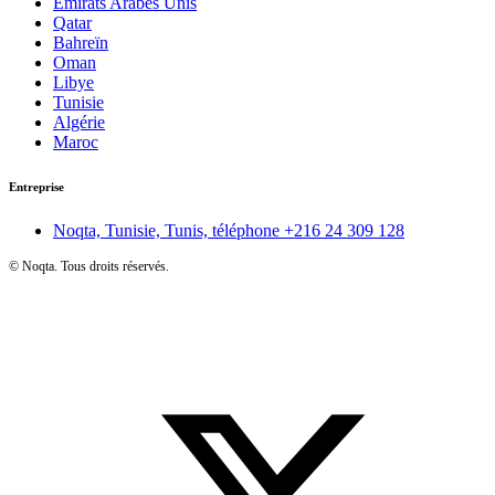
Émirats Arabes Unis
Qatar
Bahreïn
Oman
Libye
Tunisie
Algérie
Maroc
Entreprise
Noqta, Tunisie, Tunis, téléphone
+216 24 309 128
©
Noqta. Tous droits réservés.