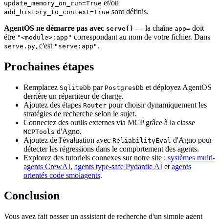
et/ou
update_memory_on_run=True
sont définis.
add_history_to_context=True
AgentOS ne démarre pas avec
— la chaîne
doit
serve()
app=
être
correspondant au nom de votre fichier. Dans
"<module>:app"
, c'est
.
serve.py
"serve:app"
Prochaines étapes
Remplacez
par
et déployez AgentOS
SqliteDb
PostgresDb
derrière un répartiteur de charge.
Ajoutez des étapes
pour choisir dynamiquement les
Router
stratégies de recherche selon le sujet.
Connectez des outils externes via MCP grâce à la classe
d'Agno.
MCPTools
Ajoutez de l'évaluation avec
d'Agno pour
ReliabilityEval
détecter les régressions dans le comportement des agents.
Explorez des tutoriels connexes sur notre site :
systèmes multi-
agents CrewAI
,
agents type-safe Pydantic AI
et
agents
orientés code smolagents
.
Conclusion
Vous avez fait passer un assistant de recherche d'un simple agent