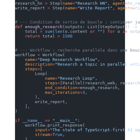
research_hn 
=
 Step(
name
=
"Research HN"
, 
agent
=
hn_re
write_report 
=
 Step(
name
=
"Write Report"
, 
agent
=
wri
# --- Condition de sortie de boucle : continuer ju
def
 enough_research
(outputs: List[StepOutput]) -> 
    total 
=
 sum
(
len
(o.content 
or
 ""
) 
for
 o 
in
 outp
    return
 total 
>
 1500
# --- Workflow : recherche parallèle dans une bouc
workflow 
=
 Workflow(
    name
=
"Deep Research Workflow"
,
    description
=
"Research a topic in parallel unti
    steps
=
[
        Loop(
            name
=
"Research Loop"
,
            steps
=
[Parallel(research_web, research
            end_condition
=
enough_research,
            max_iterations
=
3
,
        ),
        write_report,
    ],
)
if
 __name__
 ==
 "__main__"
:
    workflow.print_response(
        input
=
"The state of TypeScript-first AI ag
        stream
=
True
,
    )