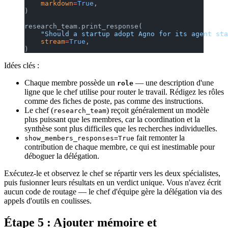
    markdown
=
True
,
)
research_team.print_response(
    "Should a startup adopt Agno for its agent sta
    stream
=
True
,
)
Idées clés :
Chaque membre possède un
— une description d'une
role
ligne que le chef utilise pour router le travail. Rédigez les rôles
comme des fiches de poste, pas comme des instructions.
Le chef (
) reçoit généralement un modèle
research_team
plus puissant que les membres, car la coordination et la
synthèse sont plus difficiles que les recherches individuelles.
fait remonter la
show_members_responses=True
contribution de chaque membre, ce qui est inestimable pour
déboguer la délégation.
Exécutez-le et observez le chef se répartir vers les deux spécialistes,
puis fusionner leurs résultats en un verdict unique. Vous n'avez écrit
aucun code de routage — le chef d'équipe gère la délégation via des
appels d'outils en coulisses.
Étape 5 : Ajouter mémoire et