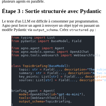
plusieurs agents en parallèle.
Étape 3 : Sortie structurée avec Pydantic
Le texte d'un LLM est difficile à consommer par programmation.
Agno peut forcer un agent à renvoyer un objet typé en passant un
modèle Pydantic via
. Créez
:
output_schema
structured.py
from
 typing 
import
 List
from
 pydantic 
import
 BaseModel, Field
from
 agno.agent 
import
 Agent
from
 agno.models.openai 
import
 OpenAIChat
from
 agno.tools.websearch 
import
 WebSearchTools
class
 TopicBriefing
(
BaseModel
):
    topic: 
str
 =
 Field(
...
, 
description
=
"The subje
    summary: 
str
 =
 Field(
...
, 
description
=
"A two-s
    key_points: List[
str
] 
=
 Field(
...
, 
description
    sources: List[
str
] 
=
 Field(
...
, 
description
=
"U
briefing_agent 
=
 Agent(
    model
=
OpenAIChat(
id
=
"gpt-4o-mini"
),
    tools
=
[WebSearchTools()],
    output_schema
=
TopicBriefing,
)