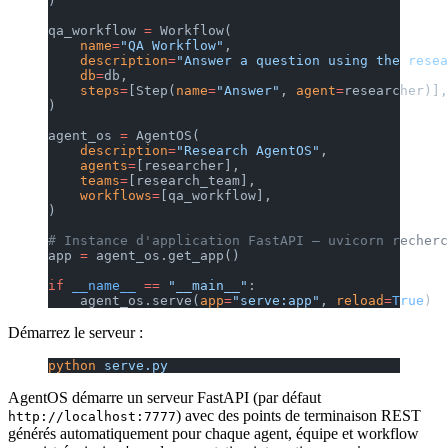
)
qa_workflow 
=
 Workflow(
    name
=
"QA Workflow"
,
    description
=
"Answer a question using the resea
    db
=
db,
    steps
=
[Step(
name
=
"Answer"
, 
agent
=
researcher)],
)
agent_os 
=
 AgentOS(
    description
=
"Research AgentOS"
,
    agents
=
[researcher],
    teams
=
[research_team],
    workflows
=
[qa_workflow],
)
# Instance d'application FastAPI — uvicorn recherc
app 
=
 agent_os.get_app()
if
 __name__
 ==
 "__main__"
:
    agent_os.serve(
app
=
"serve:app"
, 
reload
=
True
)
Démarrez le serveur :
python
 serve.py
AgentOS démarre un serveur FastAPI (par défaut
) avec des points de terminaison REST
http://localhost:7777
générés automatiquement pour chaque agent, équipe et workflow