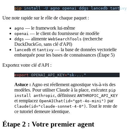
pip
 install
 -U
 agno
 openai
 ddgs
 lancedb
 tantivy
Une note rapide sur le rôle de chaque paquet :
— le framework lui-même
agno
— le client du fournisseur de modèle
openai
— alimente
(recherche
ddgs
WebSearchTools
DuckDuckGo, sans clé d'API)
et
— la base de données vectorielle
lancedb
tantivy
embarquée pour les bases de connaissances (Étape 5)
Exportez votre clé d'API :
export
 OPENAI_API_KEY
=
"sk-..."
Astuce :
Agno est réellement agnostique vis-à-vis des
modèles. Pour utiliser Claude à la place, exécutez
pip
, définissez
install anthropic
ANTHROPIC_API_KEY
et remplacez
par
OpenAIChat(id="gpt-4o-mini")
. Tout le reste de
Claude(id="claude-sonnet-4-0")
ce tutoriel demeure identique.
Étape 2 : Votre premier agent