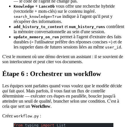
— le code de l'agent ne change pas.
+
vous offre une recherche hybride
Knowledge
LanceDb
(vectorielle + mots-clés) sur le contenu ingéré.
indique à l'agent qu'il peut y
search_knowledge=True
récupérer des informations.
et
contrôlent
add_history_to_context
num_history_runs
la mémoire conversationnelle au sein d'une session.
permet à l'agent d'extraire des faits
update_memory_on_run
durables (« l'utilisateur préfère des réponses concises ») et de
les rappeler dans de futures sessions liées au même
.
user_id
C'est le moment où une démo devient un assistant : il se souvient de
son interlocuteur et peut citer vos documents.
Étape 6 : Orchestrer un workflow
Les équipes sont parfaites quand vous voulez que le modèle décide
qui
fait
quoi
. Mais parfois, il vous faut un flux de contrôle
déterministe — exécuter ces étapes en parallèle, boucler jusqu'à
atteindre un seuil de qualité, brancher selon une condition. C'est à
cela que sert un
Workflow
.
Créez
:
workflow.py
from
 typing 
import
 List