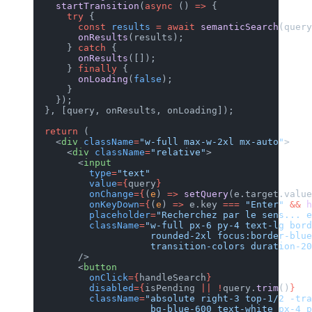
    startTransition
(
async
 () 
=>
 {
      try
 {
        const
 results
 =
 await
 semanticSearch
(query
        onResults
(results);
      } 
catch
 {
        onResults
([]);
      } 
finally
 {
        onLoading
(
false
);
      }
    });
  }, [query, onResults, onLoading]);
  return
 (
    <
div
 className
=
"w-full max-w-2xl mx-auto"
>
      <
div
 className
=
"relative"
>
        <
input
          type
=
"text"
          value
={
query
}
          onChange
={
(
e
) 
=>
 setQuery
(e.target.value
          onKeyDown
={
(
e
) 
=>
 e.key 
===
 "Enter"
 &&
 h
          placeholder
=
"Recherchez par le sens... e
          className
=
"w-full px-6 py-4 text-lg bord
                     rounded-2xl focus:border-blue
                     transition-colors duration-20
        />
        <
button
          onClick
={
handleSearch
}
          disabled
={
isPending 
||
 !
query.
trim
()
}
          className
=
"absolute right-3 top-1/2 -tra
                     bg-blue-600 text-white px-4 p