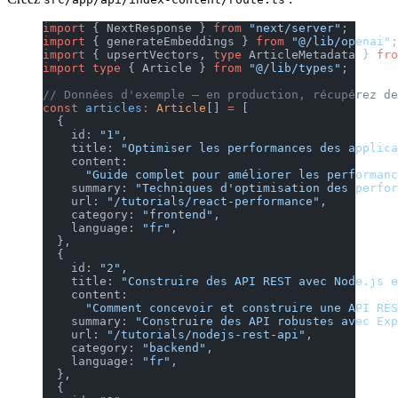
import
 { NextResponse } 
from
 "next/server"
;
import
 { generateEmbeddings } 
from
 "@/lib/openai"
;
import
 { upsertVectors, 
type
 ArticleMetadata } 
fro
import
 type
 { Article } 
from
 "@/lib/types"
;
// Données d'exemple — en production, récupérez de
const
 articles
:
 Article
[] 
=
 [
  {
    id: 
"1"
,
    title: 
"Optimiser les performances des applica
    content:
      "Guide complet pour améliorer les performanc
    summary: 
"Techniques d'optimisation des perfor
    url: 
"/tutorials/react-performance"
,
    category: 
"frontend"
,
    language: 
"fr"
,
  },
  {
    id: 
"2"
,
    title: 
"Construire des API REST avec Node.js e
    content:
      "Comment concevoir et construire une API RES
    summary: 
"Construire des API robustes avec Exp
    url: 
"/tutorials/nodejs-rest-api"
,
    category: 
"backend"
,
    language: 
"fr"
,
  },
  {