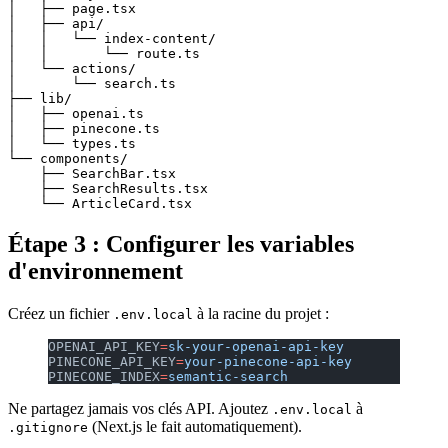
│   ├── page.tsx

│   ├── api/

│   │   └── index-content/

│   │       └── route.ts

│   └── actions/

│       └── search.ts

├── lib/

│   ├── openai.ts

│   ├── pinecone.ts

│   └── types.ts

└── components/

    ├── SearchBar.tsx

    ├── SearchResults.tsx

Étape 3 : Configurer les variables
d'environnement
Créez un fichier
à la racine du projet :
.env.local
OPENAI_API_KEY
=
sk-your-openai-api-key
PINECONE_API_KEY
=
your-pinecone-api-key
PINECONE_INDEX
=
semantic-search
Ne partagez jamais vos clés API. Ajoutez
à
.env.local
(Next.js le fait automatiquement).
.gitignore