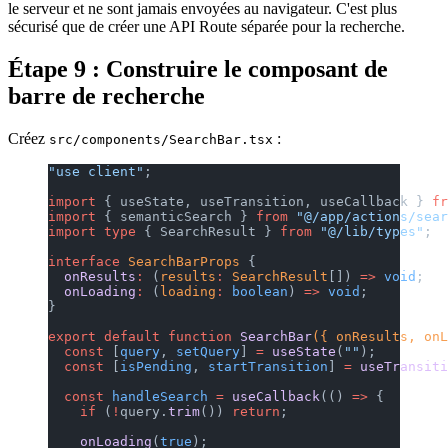
le serveur et ne sont jamais envoyées au navigateur. C'est plus
sécurisé que de créer une API Route séparée pour la recherche.
Étape 9 : Construire le composant de
barre de recherche
Créez
:
src/components/SearchBar.tsx
"use client"
;
import
 { useState, useTransition, useCallback } 
fr
import
 { semanticSearch } 
from
 "@/app/actions/sear
import
 type
 { SearchResult } 
from
 "@/lib/types"
;
interface
 SearchBarProps
 {
  onResults
:
 (
results
:
 SearchResult
[]) 
=>
 void
;
  onLoading
:
 (
loading
:
 boolean
) 
=>
 void
;
}
export
 default
 function
 SearchBar
({ onResults, onL
  const
 [
query
, 
setQuery
] 
=
 useState
(
""
);
  const
 [
isPending
, 
startTransition
] 
=
 useTransiti
  const
 handleSearch
 =
 useCallback
(() 
=>
 {
    if
 (
!
query.
trim
()) 
return
;
    onLoading
(
true
);