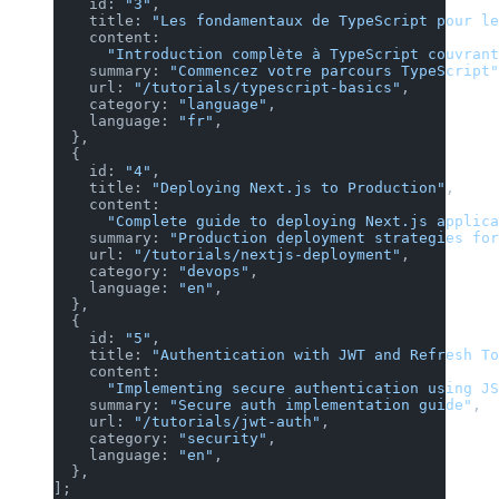
    id: 
"3"
,
    title: 
"Les fondamentaux de TypeScript pour le
    content:
      "Introduction complète à TypeScript couvrant
    summary: 
"Commencez votre parcours TypeScript"
    url: 
"/tutorials/typescript-basics"
,
    category: 
"language"
,
    language: 
"fr"
,
  },
  {
    id: 
"4"
,
    title: 
"Deploying Next.js to Production"
,
    content:
      "Complete guide to deploying Next.js applica
    summary: 
"Production deployment strategies for
    url: 
"/tutorials/nextjs-deployment"
,
    category: 
"devops"
,
    language: 
"en"
,
  },
  {
    id: 
"5"
,
    title: 
"Authentication with JWT and Refresh To
    content:
      "Implementing secure authentication using JS
    summary: 
"Secure auth implementation guide"
,
    url: 
"/tutorials/jwt-auth"
,
    category: 
"security"
,
    language: 
"en"
,
  },
];