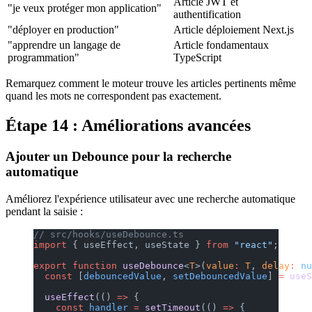
Article JWT et
"je veux protéger mon application"
authentification
"déployer en production"
Article déploiement Next.js
"apprendre un langage de
Article fondamentaux
programmation"
TypeScript
Remarquez comment le moteur trouve les articles pertinents même
quand les mots ne correspondent pas exactement.
Étape 14 : Améliorations avancées
Ajouter un Debounce pour la recherche
automatique
Améliorez l'expérience utilisateur avec une recherche automatique
pendant la saisie :
// src/hooks/useDebounce.ts
import
 { useEffect, useState } 
from
 "react"
;
export
 function
 useDebounce
<
T
>(
value
:
 T
, 
delay
:
 nu
  const
 [
debouncedValue
, 
setDebouncedValue
] 
=
 useS
  useEffect
(() 
=>
 {
    const
 handler
 =
 setTimeout
(() 
=>
 {