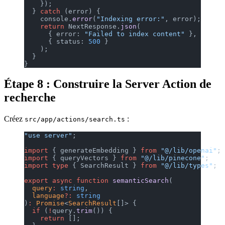
    });
  } 
catch
 (error) {
    console.
error
(
"Indexing error:"
, error);
    return
 NextResponse.
json
(
      { error: 
"Failed to index content"
 },
      { status: 
500
 }
    );
  }
}
Étape 8 : Construire la Server Action de
recherche
Créez
:
src/app/actions/search.ts
"use server"
;
import
 { generateEmbedding } 
from
 "@/lib/openai"
;
import
 { queryVectors } 
from
 "@/lib/pinecone"
;
import
 type
 { SearchResult } 
from
 "@/lib/types"
;
export
 async
 function
 semanticSearch
(
  query
:
 string
,
  language
?:
 string
)
:
 Promise
<
SearchResult
[]> {
  if
 (
!
query.
trim
()) {
    return
 [];