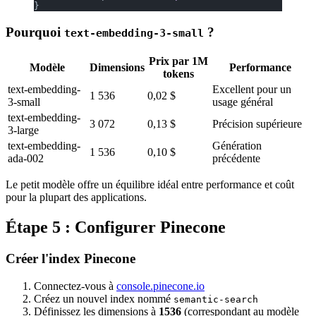
}
Pourquoi
?
text-embedding-3-small
Prix par 1M
Modèle
Dimensions
Performance
tokens
text-embedding-
Excellent pour un
1 536
0,02 $
3-small
usage général
text-embedding-
3 072
0,13 $
Précision supérieure
3-large
text-embedding-
Génération
1 536
0,10 $
ada-002
précédente
Le petit modèle offre un équilibre idéal entre performance et coût
pour la plupart des applications.
Étape 5 : Configurer Pinecone
Créer l'index Pinecone
Connectez-vous à
console.pinecone.io
Créez un nouvel index nommé
semantic-search
Définissez les dimensions à
1536
(correspondant au modèle