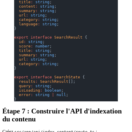
  title
:
 string
;
  content
:
 string
;
  summary
:
 string
;
  url
:
 string
;
  category
:
 string
;
  language
:
 string
;
}
export
 interface
 SearchResult
 {
  id
:
 string
;
  score
:
 number
;
  title
:
 string
;
  summary
:
 string
;
  url
:
 string
;
  category
:
 string
;
}
export
 interface
 SearchState
 {
  results
:
 SearchResult
[];
  query
:
 string
;
  isLoading
:
 boolean
;
  error
:
 string
 |
 null
;
}
Étape 7 : Construire l'API d'indexation
du contenu
Créez
:
src/app/api/index-content/route.ts