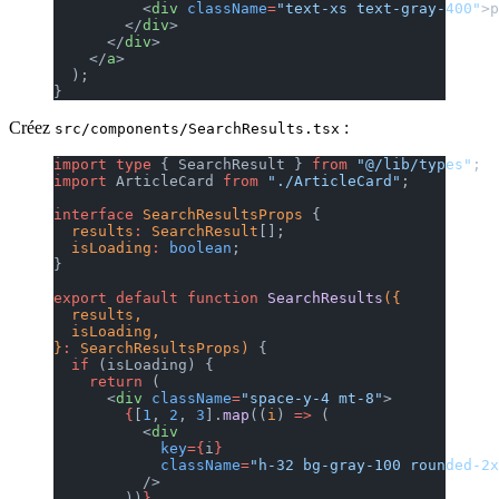
          <
div
 className
=
"text-xs text-gray-400"
>p
        </
div
>
      </
div
>
    </
a
>
  );
}
Créez
:
src/components/SearchResults.tsx
import
 type
 { SearchResult } 
from
 "@/lib/types"
;
import
 ArticleCard 
from
 "./ArticleCard"
;
interface
 SearchResultsProps
 {
  results
:
 SearchResult
[];
  isLoading
:
 boolean
;
}
export
 default
 function
 SearchResults
({
  results,
  isLoading,
}
:
 SearchResultsProps) 
{
  if
 (isLoading) {
    return
 (
      <
div
 className
=
"space-y-4 mt-8"
>
        {
[
1
, 
2
, 
3
].
map
((
i
) 
=>
 (
          <
div
            key
={
i
}
            className
=
"h-32 bg-gray-100 rounded-2x
          />
        ))
}