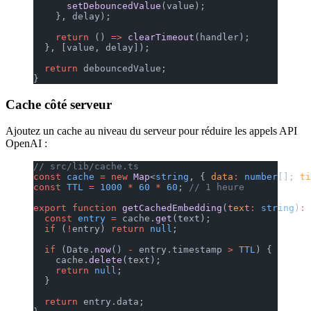
      setDebouncedValue
(value);
    }, delay);
    return
 () 
=>
 clearTimeout
(handler);
  }, [value, delay]);
  return
 debouncedValue;
}
Cache côté serveur
Ajoutez un cache au niveau du serveur pour réduire les appels API
OpenAI :
// src/lib/cache.ts
const
 cache
 =
 new
 Map
<
string
, { 
data
:
 number
[]; 
ti
const
 TTL
 =
 1000
 *
 60
 *
 60
; 
// 1 heure
export
 function
 getCachedEmbedding
(
text
:
 string
)
:
 
  const
 entry
 =
 cache.
get
(text);
  if
 (
!
entry) 
return
 null
;
  if
 (Date.
now
() 
-
 entry.timestamp 
>
 TTL
) {
    cache.
delete
(text);
    return
 null
;
  }
  return
 entry.data;