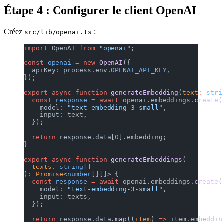
Étape 4 : Configurer le client OpenAI
Créez
:
src/lib/openai.ts
import
 OpenAI 
from
 "openai"
;
const
 openai
 =
 new
 OpenAI
({
  apiKey: process.env.
OPENAI_API_KEY
,
});
export
 async
 function
 generateEmbedding
(
text
:
 stri
  const
 response
 =
 await
 openai.embeddings.
create
(
    model: 
"text-embedding-3-small"
,
    input: text,
  });
  return
 response.data[
0
].embedding;
}
export
 async
 function
 generateEmbeddings
(
  texts
:
 string
[]
)
:
 Promise
<
number
[][]> {
  const
 response
 =
 await
 openai.embeddings.
create
(
    model: 
"text-embedding-3-small"
,
    input: texts,
  });
  return
 response.data.
map
((
item
) 
=>
 item.embeddin