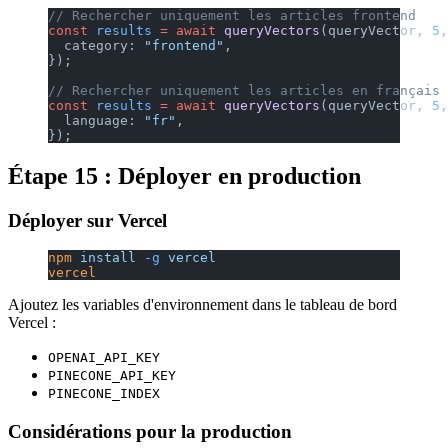
// Rechercher uniquement les articles frontend
const
 results
 =
 await
 queryVectors
(queryVector, 
5
,
  category: 
"frontend"
,
});
// Rechercher uniquement les articles en français
const
 results
 =
 await
 queryVectors
(queryVector, 
5
,
  language: 
"fr"
,
});
Étape 15 : Déployer en production
Déployer sur Vercel
npm
 install
 -g
 vercel
vercel
Ajoutez les variables d'environnement dans le tableau de bord
Vercel :
OPENAI_API_KEY
PINECONE_API_KEY
PINECONE_INDEX
Considérations pour la production