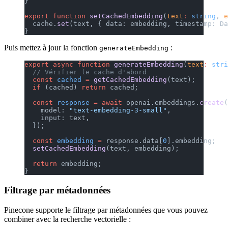
}
export
 function
 setCachedEmbedding
(
text
:
 string
, 
e
  cache.
set
(text, { data: embedding, timestamp: Da
}
Puis mettez à jour la fonction
:
generateEmbedding
export
 async
 function
 generateEmbedding
(
text
:
 stri
  // Vérifier le cache d'abord
  const
 cached
 =
 getCachedEmbedding
(text);
  if
 (cached) 
return
 cached;
  const
 response
 =
 await
 openai.embeddings.
create
(
    model: 
"text-embedding-3-small"
,
    input: text,
  });
  const
 embedding
 =
 response.data[
0
].embedding;
  setCachedEmbedding
(text, embedding);
  return
 embedding;
}
Filtrage par métadonnées
Pinecone supporte le filtrage par métadonnées que vous pouvez
combiner avec la recherche vectorielle :