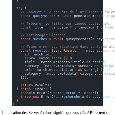
  }
  try
 {
    // Convertir la requête de l'utilisateur en ve
    const
 queryVector
 =
 await
 generateEmbedding
(qu
    // Préparer le filtre par langue (optionnel)
    const
 filter
 =
 language 
?
 { language } 
:
 undef
    // Interroger Pinecone
    const
 matches
 =
 await
 queryVectors
(queryVector
    // Transformer les résultats dans la forme att
    const
 results
:
 SearchResult
[] 
=
 matches.
map
((
m
      id: match.id,
      score: match.score 
||
 0
,
      title: (match.metadata?.title 
as
 string
) 
||
 
      summary: (match.metadata?.summary 
as
 string
)
      url: (match.metadata?.url 
as
 string
) 
||
 ""
,
      category: (match.metadata?.category 
as
 strin
    }));
    return
 results;
  } 
catch
 (error) {
    console.
error
(
"Search error:"
, error);
    throw
 new
 Error
(
"La recherche a échoué. Veuil
  }
}
L'utilisation des Server Actions signifie que vos clés API restent sur