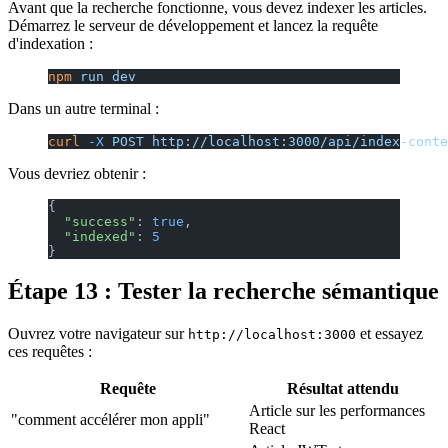
Avant que la recherche fonctionne, vous devez indexer les articles.
Démarrez le serveur de développement et lancez la requête
d'indexation :
npm
 run
 dev
Dans un autre terminal :
curl
 -X
 POST
 http://localhost:3000/api/index-conte
Vous devriez obtenir :
{
  "success"
: 
true
,
  "indexed"
: 
5
}
Étape 13 : Tester la recherche sémantique
Ouvrez votre navigateur sur
et essayez
http://localhost:3000
ces requêtes :
Requête
Résultat attendu
Article sur les performances
"comment accélérer mon appli"
React