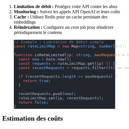
Limitation de débit :
Protégez votre API contre les abus
Monitoring :
Suivez les appels API OpenAI et leurs coûts
Cache :
Utilisez Redis pour un cache persistant des
embeddings
Réindexation :
Configurez un cron job pour réindexer
périodiquement le contenu
// Exemple : Limitation de débit simple
const
 rateLimitMap
 =
 new
 Map
<
string
, 
number
[]>();
function
 isRateLimited
(
ip
:
 string
, 
maxRequests
 =
 1
  const
 now
 =
 Date.
now
();
  const
 requests
 =
 rateLimitMap.
get
(ip) 
||
 [];
  const
 recentRequests
 =
 requests.
filter
((
t
) 
=>
 no
  if
 (recentRequests.
length
 >=
 maxRequests) {
    return
 true
;
  }
  recentRequests.
push
(now);
  rateLimitMap.
set
(ip, recentRequests);
  return
 false
;
}
Estimation des coûts