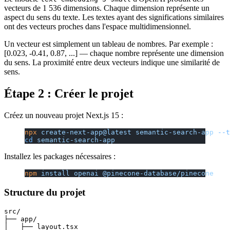
vecteurs de 1 536 dimensions. Chaque dimension représente un
aspect du sens du texte. Les textes ayant des significations similaires
ont des vecteurs proches dans l'espace multidimensionnel.
Un vecteur est simplement un tableau de nombres. Par exemple :
[0.023, -0.41, 0.87, ...] — chaque nombre représente une dimension
du sens. La proximité entre deux vecteurs indique une similarité de
sens.
Étape 2 : Créer le projet
Créez un nouveau projet Next.js 15 :
npx
 create-next-app@latest
 semantic-search-app
 --t
cd
 semantic-search-app
Installez les packages nécessaires :
npm
 install
 openai
 @pinecone-database/pinecone
Structure du projet
src/

├── app/

│   ├── layout.tsx
