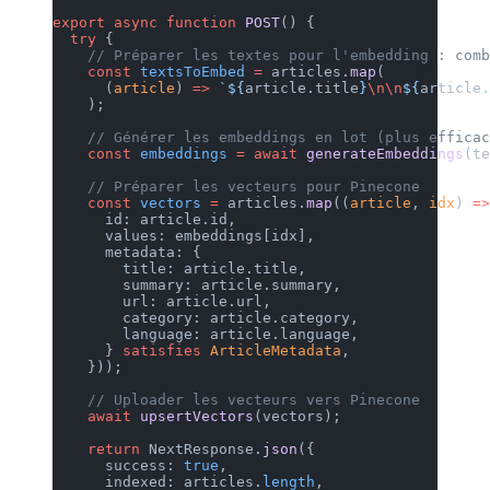
export
 async
 function
 POST
() {
  try
 {
    // Préparer les textes pour l'embedding : comb
    const
 textsToEmbed
 =
 articles.
map
(
      (
article
) 
=>
 `${
article
.
title
}
\n\n
${
article
.
    );
    // Générer les embeddings en lot (plus efficac
    const
 embeddings
 =
 await
 generateEmbeddings
(te
    // Préparer les vecteurs pour Pinecone
    const
 vectors
 =
 articles.
map
((
article
, 
idx
) 
=>
      id: article.id,
      values: embeddings[idx],
      metadata: {
        title: article.title,
        summary: article.summary,
        url: article.url,
        category: article.category,
        language: article.language,
      } 
satisfies
 ArticleMetadata
,
    }));
    // Uploader les vecteurs vers Pinecone
    await
 upsertVectors
(vectors);
    return
 NextResponse.
json
({
      success: 
true
,
      indexed: articles.
length
,