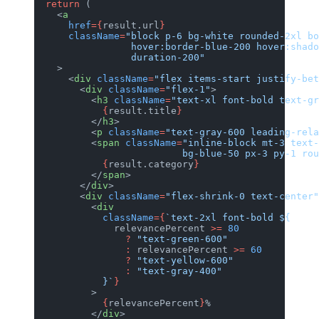
  return
 (
    <
a
      href
={
result.url
}
      className
=
"block p-6 bg-white rounded-2xl bo
                 hover:border-blue-200 hover:shado
                 duration-200"
    >
      <
div
 className
=
"flex items-start justify-bet
        <
div
 className
=
"flex-1"
>
          <
h3
 className
=
"text-xl font-bold text-gr
            {
result.title
}
          </
h3
>
          <
p
 className
=
"text-gray-600 leading-rela
          <
span
 className
=
"inline-block mt-3 text-
                          bg-blue-50 px-3 py-1 rou
            {
result.category
}
          </
span
>
        </
div
>
        <
div
 className
=
"flex-shrink-0 text-center"
          <
div
            className
={
`text-2xl font-bold ${
              relevancePercent
 >=
 80
                ?
 "text-green-600"
                :
 relevancePercent
 >=
 60
                ?
 "text-yellow-600"
                :
 "text-gray-400"
            }`
}
          >
            {
relevancePercent
}
%
          </
div
>