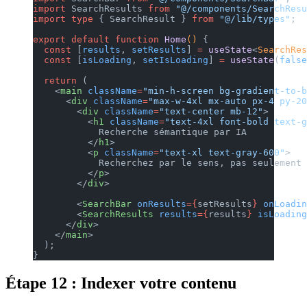
import
 SearchResults 
from
 "@/components/SearchResu
import
 type
 { SearchResult } 
from
 "@/lib/types"
;
export
 default
 function
 Home
() 
{
  const
 [
results
, 
setResults
] 
=
 useState
<
SearchRes
  const
 [
isLoading
, 
setIsLoading
] 
=
 useState
(
false
  return
 (
    <
main
 className
=
"min-h-screen bg-gradient-to-b
      <
div
 className
=
"max-w-4xl mx-auto px-4 py-20
        <
div
 className
=
"text-center mb-12"
>
          <
h1
 className
=
"text-4xl font-bold text-g
            Recherche sémantique par IA
          </
h1
>
          <
p
 className
=
"text-xl text-gray-600"
>
            Recherchez par le sens, pas seulement 
          </
p
>
        </
div
>
        <
SearchBar
 onResults
={
setResults
}
 onLoadin
        <
SearchResults
 results
={
results
}
 isLoading
      </
div
>
    </
main
>
  );
}
Étape 12 : Indexer votre contenu