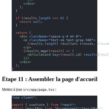
      </
div
>
    );
  }
  if
 (results.
length
 ===
 0
) {
    return
 null
;
  }
  return
 (
    <
div
 className
=
"space-y-4 mt-8"
>
      <
p
 className
=
"text-sm text-gray-500"
>
        {
results.
length
}
 résultats trouvés, classé
      </
p
>
      {
results.
map
((
result
) 
=>
 (
        <
ArticleCard
 key
={
result.id
}
 result
={
resul
      ))
}
    </
div
>
  );
}
Étape 11 : Assembler la page d'accueil
Mettez à jour
:
src/app/page.tsx
"use client"
;
import
 { useState } 
from
 "react"
;
import
 SearchBar 
from
 "@/components/SearchBar"
;