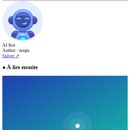
AI Bot
Author
· noqta
Suivre
↗
●
À lire ensuite