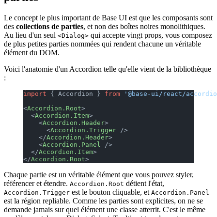
Le concept le plus important de Base UI est que les composants sont
des
collections de parties
, et non des boîtes noires monolithiques.
Au lieu d'un seul
qui accepte vingt props, vous composez
<Dialog>
de plus petites parties nommées qui rendent chacune un véritable
élément du DOM.
Voici l'anatomie d'un Accordion telle qu'elle vient de la bibliothèque
:
import
 { Accordion } 
from
 '@base-ui/react/accordio
<
Accordion.Root
>
  <
Accordion.Item
>
    <
Accordion.Header
>
      <
Accordion.Trigger
 />
    </
Accordion.Header
>
    <
Accordion.Panel
 />
  </
Accordion.Item
>
</
Accordion.Root
>
Chaque partie est un véritable élément que vous pouvez styler,
référencer et étendre.
détient l'état,
Accordion.Root
est le bouton cliquable, et
Accordion.Trigger
Accordion.Panel
est la région repliable. Comme les parties sont explicites, on ne se
demande jamais sur quel élément une classe atterrit. C'est le même