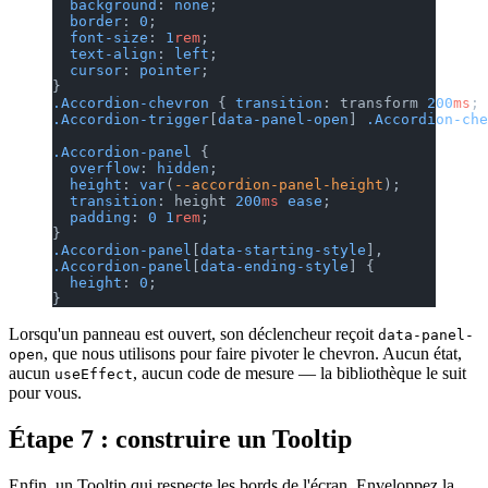
  background
: 
none
;
  border
: 
0
;
  font-size
: 
1
rem
;
  text-align
: 
left
;
  cursor
: 
pointer
;
}
.Accordion-chevron
 { 
transition
: transform 
200
ms
; 
.Accordion-trigger
[
data-panel-open
] 
.Accordion-che
.Accordion-panel
 {
  overflow
: 
hidden
;
  height
: 
var
(
--accordion-panel-height
);
  transition
: height 
200
ms
 ease
;
  padding
: 
0
 1
rem
;
}
.Accordion-panel
[
data-starting-style
],
.Accordion-panel
[
data-ending-style
] {
  height
: 
0
;
}
Lorsqu'un panneau est ouvert, son déclencheur reçoit
data-panel-
, que nous utilisons pour faire pivoter le chevron. Aucun état,
open
aucun
, aucun code de mesure — la bibliothèque le suit
useEffect
pour vous.
Étape 7 : construire un Tooltip
Enfin, un Tooltip qui respecte les bords de l'écran. Enveloppez la