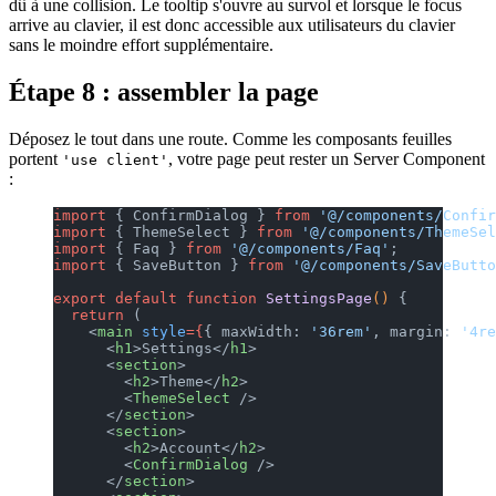
dû à une collision. Le tooltip s'ouvre au survol et lorsque le focus
arrive au clavier, il est donc accessible aux utilisateurs du clavier
sans le moindre effort supplémentaire.
Étape 8 : assembler la page
Déposez le tout dans une route. Comme les composants feuilles
portent
, votre page peut rester un Server Component
'use client'
:
import
 { ConfirmDialog } 
from
 '@/components/Confir
import
 { ThemeSelect } 
from
 '@/components/ThemeSel
import
 { Faq } 
from
 '@/components/Faq'
;
import
 { SaveButton } 
from
 '@/components/SaveButto
export
 default
 function
 SettingsPage
() 
{
  return
 (
    <
main
 style
={
{ maxWidth: 
'36rem'
, margin: 
'4re
      <
h1
>Settings</
h1
>
      <
section
>
        <
h2
>Theme</
h2
>
        <
ThemeSelect
 />
      </
section
>
      <
section
>
        <
h2
>Account</
h2
>
        <
ConfirmDialog
 />
      </
section
>