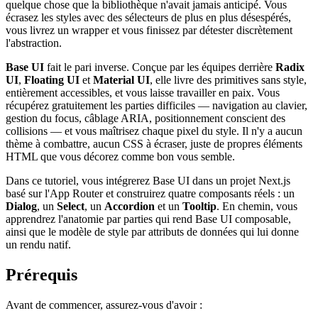
quelque chose que la bibliothèque n'avait jamais anticipé. Vous
écrasez les styles avec des sélecteurs de plus en plus désespérés,
vous livrez un wrapper et vous finissez par détester discrètement
l'abstraction.
Base UI
fait le pari inverse. Conçue par les équipes derrière
Radix
UI
,
Floating UI
et
Material UI
, elle livre des primitives sans style,
entièrement accessibles, et vous laisse travailler en paix. Vous
récupérez gratuitement les parties difficiles — navigation au clavier,
gestion du focus, câblage ARIA, positionnement conscient des
collisions — et vous maîtrisez chaque pixel du style. Il n'y a aucun
thème à combattre, aucun CSS à écraser, juste de propres éléments
HTML que vous décorez comme bon vous semble.
Dans ce tutoriel, vous intégrerez Base UI dans un projet Next.js
basé sur l'App Router et construirez quatre composants réels : un
Dialog
, un
Select
, un
Accordion
et un
Tooltip
. En chemin, vous
apprendrez l'anatomie par parties qui rend Base UI composable,
ainsi que le modèle de style par attributs de données qui lui donne
un rendu natif.
Prérequis
Avant de commencer, assurez-vous d'avoir :