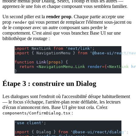
modèle mental pour Dialog, Select, Tooltip et tous les autres —
apprenez-le une fois et chaque composant vous semblera familier.
Un second pilier est la
render prop
. Chaque partie accepte une
prop
qui vous permet de remplacer l'élément sous-jacent ou
render
de le composer avec un autre composant sans perdre le
comportement. C'est ainsi que vous branchez Base UI sur une
bibliothèque de routage :
import
 NextLink 
from
 'next/link'
;
import
 { NavigationMenu } 
from
 '@base-ui/react/nav
function
 Link
(
props
) {
  return
 <
NavigationMenu.Link
 render
={
<
NextLink
 hr
}
Étape 3 : construire un Dialog
Les dialogues sont l'endroit où l'accessibilité dérape habituellement
— le focus s'échappe, l'arrière-plan reste défilable, les lecteurs
d'écran n'annoncent rien. Base UI gère tout cela. Créez
:
components/ConfirmDialog.tsx
'use client'
;
import
 { Dialog } 
from
 '@base-ui/react/dialog'
;