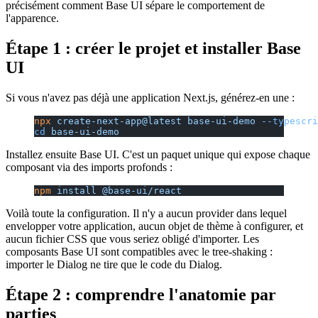
précisément comment Base UI sépare le comportement de
l'apparence.
Étape 1 : créer le projet et installer Base
UI
Si vous n'avez pas déjà une application Next.js, générez-en une :
npx
 create-next-app@latest
 base-ui-demo
 --typescri
cd
 base-ui-demo
Installez ensuite Base UI. C'est un paquet unique qui expose chaque
composant via des imports profonds :
npm
 install
 @base-ui/react
Voilà toute la configuration. Il n'y a aucun provider dans lequel
envelopper votre application, aucun objet de thème à configurer, et
aucun fichier CSS que vous seriez obligé d'importer. Les
composants Base UI sont compatibles avec le tree-shaking :
importer le Dialog ne tire que le code du Dialog.
Étape 2 : comprendre l'anatomie par
parties