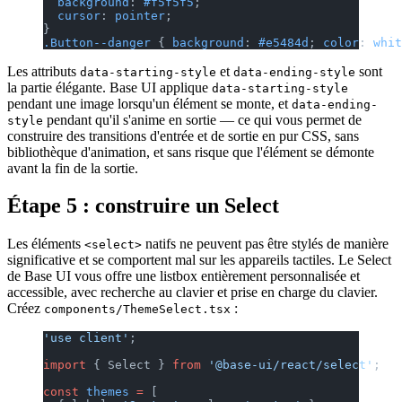
  background
: 
#f5f5f5
;
  cursor
: 
pointer
;
}
.Button--danger
 { 
background
: 
#e5484d
; 
color
: 
whit
Les attributs
et
sont
data-starting-style
data-ending-style
la partie élégante. Base UI applique
data-starting-style
pendant une image lorsqu'un élément se monte, et
data-ending-
pendant qu'il s'anime en sortie — ce qui vous permet de
style
construire des transitions d'entrée et de sortie en pur CSS, sans
bibliothèque d'animation, et sans risque que l'élément se démonte
avant la fin de la sortie.
Étape 5 : construire un Select
Les éléments
natifs ne peuvent pas être stylés de manière
<select>
significative et se comportent mal sur les appareils tactiles. Le Select
de Base UI vous offre une listbox entièrement personnalisée et
accessible, avec recherche au clavier et prise en charge du clavier.
Créez
:
components/ThemeSelect.tsx
'use client'
;
import
 { Select } 
from
 '@base-ui/react/select'
;
const
 themes
 =
 [