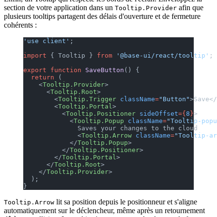
section de votre application dans un
afin que
Tooltip.Provider
plusieurs tooltips partagent des délais d'ouverture et de fermeture
cohérents :
'use client'
;
import
 { Tooltip } 
from
 '@base-ui/react/tooltip'
;
export
 function
 SaveButton
() {
  return
 (
    <
Tooltip.Provider
>
      <
Tooltip.Root
>
        <
Tooltip.Trigger
 className
=
"Button"
>Save</
        <
Tooltip.Portal
>
          <
Tooltip.Positioner
 sideOffset
={
8
}
>
            <
Tooltip.Popup
 className
=
"Tooltip-popu
              Saves your changes to the cloud
              <
Tooltip.Arrow
 className
=
"Tooltip-ar
            </
Tooltip.Popup
>
          </
Tooltip.Positioner
>
        </
Tooltip.Portal
>
      </
Tooltip.Root
>
    </
Tooltip.Provider
>
  );
}
lit sa position depuis le positionneur et s'aligne
Tooltip.Arrow
automatiquement sur le déclencheur, même après un retournement