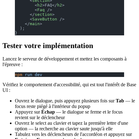
      <
section
>
        <
h2
>FAQ</
h2
>
        <
Faq
 />
      </
section
>
      <
SaveButton
 />
    </
main
>
  );
}
Tester votre implémentation
Lancez le serveur de développement et mettez les composants à
l'épreuve :
npm
 run
 dev
Vérifiez le comportement d'accessibilité, qui est tout l'intérêt de Base
UI :
Ouvrez le dialogue, puis appuyez plusieurs fois sur
Tab
— le
focus reste piégé à l'intérieur du popup
Appuyez sur
Échap
— le dialogue se ferme et le focus
revient sur le déclencheur
Ouvrez le select au clavier et tapez la première lettre d'une
option — la recherche au clavier saute jusqu'à elle
Tabulez vers les déclencheurs de l'accordéon et appuyez sur