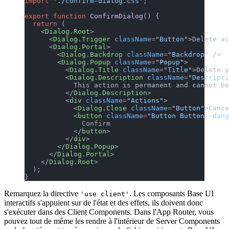
import
 './confirm-dialog.css'
;
export
 function
 ConfirmDialog
() {
  return
 (
    <
Dialog.Root
>
      <
Dialog.Trigger
 className
=
"Button"
>Delete ac
      <
Dialog.Portal
>
        <
Dialog.Backdrop
 className
=
"Backdrop"
 />
        <
Dialog.Popup
 className
=
"Popup"
>
          <
Dialog.Title
 className
=
"Title"
>Delete y
          <
Dialog.Description
 className
=
"Descripti
            This action is permanent and cannot be
          </
Dialog.Description
>
          <
div
 className
=
"Actions"
>
            <
Dialog.Close
 className
=
"Button"
>Cance
            <
button
 className
=
"Button Button--dang
              Confirm
            </
button
>
          </
div
>
        </
Dialog.Popup
>
      </
Dialog.Portal
>
    </
Dialog.Root
>
  );
}
Remarquez la directive
. Les composants Base UI
'use client'
interactifs s'appuient sur de l'état et des effets, ils doivent donc
s'exécuter dans des Client Components. Dans l'App Router, vous
pouvez tout de même les rendre à l'intérieur de Server Components