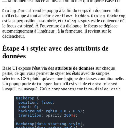
— la frontière est tracée au niveau du fichier qui importe Base UI.
rend le popup à la fin du corps du document afin
Dialog.Portal
qu'il échappe à tout ancêtre
.
overflow: hidden
Dialog.Backdrop
est la superposition assombrie, et
est le conteneur où
Dialog.Popup
le focus est piégé. À l'ouverture du dialogue, le focus se déplace
automatiquement à l'intérieur ; à la fermeture, il revient sur le
déclencheur.
Étape 4 : styler avec des attributs de
données
Base UI expose l'état via des
attributs de données
sur chaque
partie, ce qui vous permet de styler les états avec de simples
sélecteurs CSS plutôt qu'avec une logique de classes conditionnelle.
Un popup porte
lorsqu'il est visible et
data-open
data-closed
lorsqu'il est masqué. Créez
:
components/confirm-dialog.css
.Backdrop
 {
  position
: 
fixed
;
  inset
: 
0
;
  background
: 
rgb
(
0
 0
 0
 / 
0.5
);
  transition
: opacity 
200
ms
;
}
.Backdrop
[
data-starting-style
],