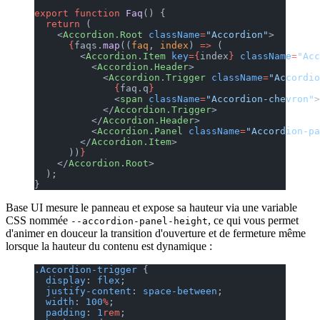
export
 function
 Faq
() {
  return
 (
    <
Accordion.Root
 className
=
"Accordion"
>
      {
faqs.
map
((
faq
, 
index
) 
=>
 (
        <
Accordion.Item
 key
={
index
}
 className
=
"Acc
          <
Accordion.Header
>
            <
Accordion.Trigger
 className
=
"Accordio
              {
faq.q
}
              <
span
 className
=
"Accordion-chevron"
>
            </
Accordion.Trigger
>
          </
Accordion.Header
>
          <
Accordion.Panel
 className
=
"Accordion-pa
        </
Accordion.Item
>
      ))
}
    </
Accordion.Root
>
  );
}
Base UI mesure le panneau et expose sa hauteur via une variable
CSS nommée
, ce qui vous permet
--accordion-panel-height
d'animer en douceur la transition d'ouverture et de fermeture même
lorsque la hauteur du contenu est dynamique :
.Accordion-trigger
 {
  display
: 
flex
;
  justify-content
: 
space-between
;
  width
: 
100
%
;
  padding
: 
1
rem
;