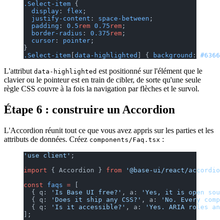
.Select-item
 {
  display
: 
flex
;
  justify-content
: 
space-between
;
  padding
: 
0.5
rem
 0.75
rem
;
  border-radius
: 
0.375
rem
;
  cursor
: 
pointer
;
}
.Select-item
[
data-highlighted
] { 
background
: 
#6366
L'attribut
est positionné sur l'élément que le
data-highlighted
clavier ou le pointeur est en train de cibler, de sorte qu'une seule
règle CSS couvre à la fois la navigation par flèches et le survol.
Étape 6 : construire un Accordion
L'Accordion réunit tout ce que vous avez appris sur les parties et les
attributs de données. Créez
:
components/Faq.tsx
'use client'
;
import
 { Accordion } 
from
 '@base-ui/react/accordio
const
 faqs
 =
 [
  { q: 
'Is Base UI free?'
, a: 
'Yes, it is open sou
  { q: 
'Does it ship any CSS?'
, a: 
'No. Every comp
  { q: 
'Is it accessible?'
, a: 
'Yes. ARIA roles an
];