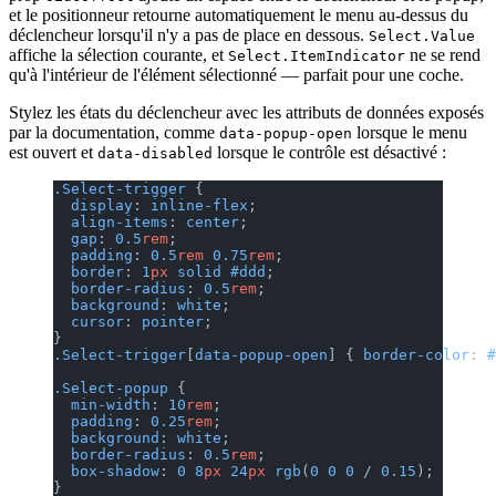
et le positionneur retourne automatiquement le menu au-dessus du
déclencheur lorsqu'il n'y a pas de place en dessous.
Select.Value
affiche la sélection courante, et
ne se rend
Select.ItemIndicator
qu'à l'intérieur de l'élément sélectionné — parfait pour une coche.
Stylez les états du déclencheur avec les attributs de données exposés
par la documentation, comme
lorsque le menu
data-popup-open
est ouvert et
lorsque le contrôle est désactivé :
data-disabled
.Select-trigger
 {
  display
: 
inline-flex
;
  align-items
: 
center
;
  gap
: 
0.5
rem
;
  padding
: 
0.5
rem
 0.75
rem
;
  border
: 
1
px
 solid
 #ddd
;
  border-radius
: 
0.5
rem
;
  background
: 
white
;
  cursor
: 
pointer
;
}
.Select-trigger
[
data-popup-open
] { 
border-color
: 
#
.Select-popup
 {
  min-width
: 
10
rem
;
  padding
: 
0.25
rem
;
  background
: 
white
;
  border-radius
: 
0.5
rem
;
  box-shadow
: 
0
 8
px
 24
px
 rgb
(
0
 0
 0
 / 
0.15
);
}