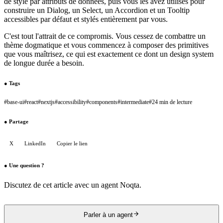
de style par attributs de données, puis vous les avez utilisés pour
construire un Dialog, un Select, un Accordion et un Tooltip
accessibles par défaut et stylés entièrement par vous.
C'est tout l'attrait de ce compromis. Vous cessez de combattre un
thème dogmatique et vous commencez à composer des primitives
que vous maîtrisez, ce qui est exactement ce dont un design system
de longue durée a besoin.
●
Tags
#
base-ui
#
react
#
nextjs
#
accessibility
#
components
#
intermediate
#
24 min de lecture
●
Partage
X
LinkedIn
Copier le lien
●
Une question ?
Discutez de cet article avec un agent Noqta.
Parler à un agent