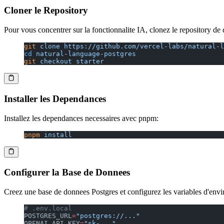
Cloner le Repository
Pour vous concentrer sur la fonctionnalite IA, clonez le repository de
git
 clone
 https://github.com/vercel-labs/natural-l
cd
 natural-language-postgres
git
 checkout
 starter
Installer les Dependances
Installez les dependances necessaires avec pnpm:
pnpm
 install
Configurer la Base de Donnees
Creez une base de donnees Postgres et configurez les variables d'env
# .env.local
POSTGRES_URL
=
"postgres://..."
OPENAI_API_KEY
=
"sk-..."