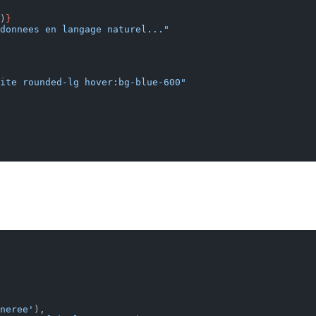
)
}
donnees en langage naturel..."
ite rounded-lg hover:bg-blue-600"
neree'
),