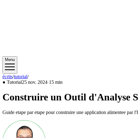
Menu
écrits
/
tutorial
/
2024/11
●
Tutorial
25 nov. 2024
·
15 min
Construire un Outil d'Analyse 
Guide etape par etape pour construire une application alimentee par l