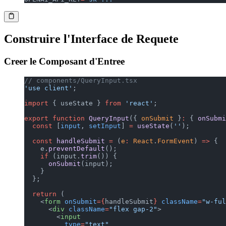
Construire l'Interface de Requete
Creer le Composant d'Entree
// components/QueryInput.tsx
'use client'
;
import
 { useState } 
from
 'react'
;
export
 function
 QueryInput
({ 
onSubmit
 }
:
 { 
onSubmi
  const
 [
input
, 
setInput
] 
=
 useState
(
''
);
  const
 handleSubmit
 =
 (
e
:
 React
.
FormEvent
) 
=>
 {
    e.
preventDefault
();
    if
 (input.
trim
()) {
      onSubmit
(input);
    }
  };
  return
 (
    <
form
 onSubmit
={
handleSubmit
}
 className
=
"w-ful
      <
div
 className
=
"flex gap-2"
>
        <
input
          type
=
"text"