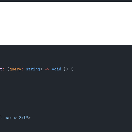
t
:
 (
query
:
 string
) 
=>
 void
 }) {
l max-w-2xl"
>