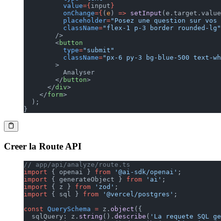
          value
={
input
}
          onChange
={
(
e
) 
=>
 setInput
(e.target.value
          placeholder
=
"Posez une question sur vos 
          className
=
"flex-1 p-3 border rounded-lg"
        />
        <
button
          type
=
"submit"
          className
=
"px-6 py-3 bg-blue-500 text-wh
        >
          Analyser
        </
button
>
      </
div
>
    </
form
>
  );
}
Creer la Route API
// app/api/analyze/route.ts
import
 { openai } 
from
 '@ai-sdk/openai'
;
import
 { generateObject } 
from
 'ai'
;
import
 { z } 
from
 'zod'
;
import
 { sql } 
from
 '@vercel/postgres'
;
const
 QuerySchema
 =
 z.
object
({
  sqlQuery: z.
string
().
describe
(
'La requete SQL ge