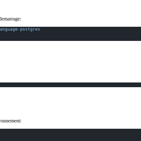
 demarrage:
anguage-postgres
ironnement: