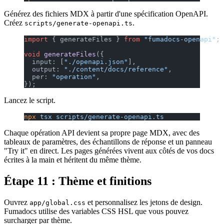
Générez des fichiers MDX à partir d'une spécification OpenAPI.
Créez
.
scripts/generate-openapi.ts
import
 { generateFiles } 
from
 "fumadocs-openapi"
;
void
 generateFiles
({
  input: [
"./openapi.json"
],
  output: 
"./content/docs/reference"
,
  per: 
"operation"
,
});
Lancez le script.
npx
 tsx
 scripts/generate-openapi.ts
Chaque opération API devient sa propre page MDX, avec des
tableaux de paramètres, des échantillons de réponse et un panneau
"Try it" en direct. Les pages générées vivent aux côtés de vos docs
écrites à la main et héritent du même thème.
Étape 11 : Thème et finitions
Ouvrez
et personnalisez les jetons de design.
app/global.css
Fumadocs utilise des variables CSS HSL que vous pouvez
surcharger par thème.