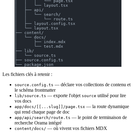
│   │   │   └── page.tsx
│   │   └── layout.tsx
│   ├── api/
│   │   └── search/
│   │       └── route.ts
│   ├── layout.config.tsx
│   └── layout.tsx
├── content/
│   └── docs/
│       ├── index.mdx
│       └── test.mdx
├── lib/
│   └── source.ts
├── source.config.ts
└── package.json
Les fichiers clés à retenir :
— déclare vos collections de contenu et
source.config.ts
le schéma frontmatter
— exporte l'objet
utilisé pour lire
lib/source.ts
source
vos docs
— la route dynamique
app/docs/[[...slug]]/page.tsx
qui rend chaque page de doc
— le point de terminaison de
app/api/search/route.ts
recherche Orama intégré
— où vivent vos fichiers MDX
content/docs/