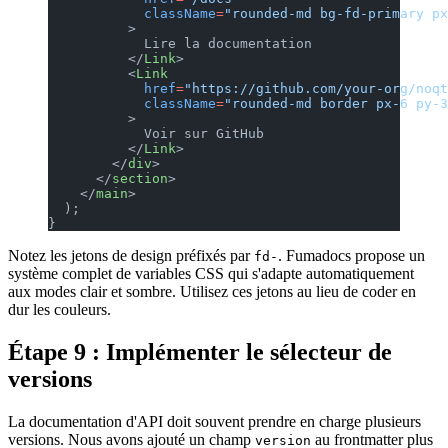
            className
=
"rounded-md bg-fd-primary px
          >
            Lire la documentation
          </
Link
>
          <
Link
            href
=
"https://github.com/your-org/noqt
            className
=
"rounded-md border px-6 py-3
          >
            Voir sur GitHub
          </
Link
>
        </
div
>
      </
section
>
    </
main
>
  );
}
Notez les jetons de design préfixés par
. Fumadocs propose un
fd-
système complet de variables CSS qui s'adapte automatiquement
aux modes clair et sombre. Utilisez ces jetons au lieu de coder en
dur les couleurs.
Étape 9 : Implémenter le sélecteur de
versions
La documentation d'API doit souvent prendre en charge plusieurs
versions. Nous avons ajouté un champ
au frontmatter plus
version