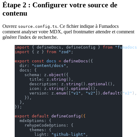
Étape 2 : Configurer votre source de
contenu
Ouvrez
. Ce fichier indique à Fumadocs
source.config.ts
comment analyser votre MDX, quel frontmatter attendre et comment
générer l'index de recherche.
import
 { defineDocs, defineConfig } 
from
 "fumadocs
import
 { z } 
from
 "zod"
;
export
 const
 docs
 =
 defineDocs
({
  dir: 
"content/docs"
,
  docs: {
    schema: z.
object
({
      title: z.
string
(),
      description: z.
string
().
optional
(),
      icon: z.
string
().
optional
(),
      version: z.
enum
([
"v1"
, 
"v2"
]).
default
(
"v2"
),
    }),
  },
});
export
 default
 defineConfig
({
  mdxOptions: {
    rehypeCodeOptions: {
      themes: {
        light: 
"github-light"
,