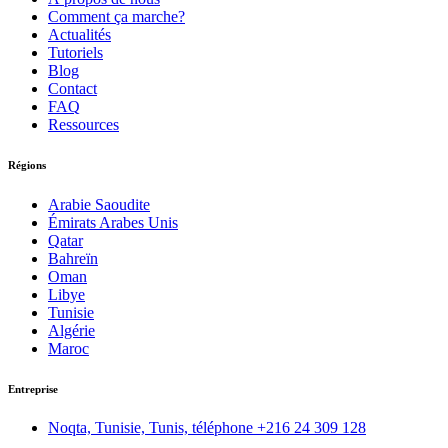
Comment ça marche?
Actualités
Tutoriels
Blog
Contact
FAQ
Ressources
Régions
Arabie Saoudite
Émirats Arabes Unis
Qatar
Bahreïn
Oman
Libye
Tunisie
Algérie
Maroc
Entreprise
Noqta, Tunisie, Tunis, téléphone
+216 24 309 128