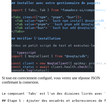
## Installer avec votre gestionnaire de paquets
import
 { Tabs, Tab } 
from
 "fumadocs-ui/components/
<
Tabs
 items
={
[
"npm"
, 
"pnpm"
, 
"bun"
]
}
>
  <
Tab
 value
=
"npm"
>
```
bash npm install @noqta/sdk 
  <
Tab
 value
=
"pnpm"
>
```
bash pnpm add @noqta/sdk 
``
  <
Tab
 value
=
"bun"
>
```
bash bun add @noqta/sdk 
```
<
</
Tabs
>
## Vérifier l'installation
Créez un petit script de test et exécutez-le.
```
typescript
import
 { NoqtaClient } 
from
 "@noqta/sdk"
;
const
 client
 =
 new
 NoqtaClient
({ apiKey: process.e
const
 status
 =
 await
 client.health.
check
();
console.
log
(status);
Si tout est correctement configuré, vous verrez une réponse JSON
confirmant la connexion.
Le composant `Tabs` est l'un des dizaines livrés avec `
## Étape 5 : Ajouter des encadrés et arborescences de f