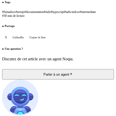
●
Tags
#
fumadocs
#
nextjs
#
documentation
#
mdx
#
typescript
#
tailwindcss
#
intermediate
#
30 min de lecture
●
Partage
X
LinkedIn
Copier le lien
●
Une question ?
Discutez de cet article avec un agent Noqta.
Parler à un agent