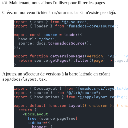
tôt. Maintenant, nous allons l'utiliser pour filtrer les pages.
Créez un nouveau fichier
s'il n'existe pas déjà.
lib/source.ts
import
 { docs } 
from
 "@/.source"
;
import
 { loader } 
from
 "fumadocs-core/source"
;
export
 const
 source
 =
 loader
({
  baseUrl: 
"/docs"
,
  source: docs.
toFumadocsSource
(),
});
export
 function
 getVersionPages
(
version
:
 "v1"
 |
 "v
  return
 source.
getPages
().
filter
((
page
) 
=>
 page.d
}
Ajoutez un sélecteur de versions à la barre latérale en créant
.
app/docs/layout.tsx
import
 { DocsLayout } 
from
 "fumadocs-ui/layouts/do
import
 { source } 
from
 "@/lib/source"
;
import
 { baseOptions } 
from
 "@/app/layout.config"
;
export
 default
 function
 Layout
({ children }
:
 { chi
  return
 (
    <
DocsLayout
      tree
={
source.pageTree
}
      sidebar
={
{
        banner
: (