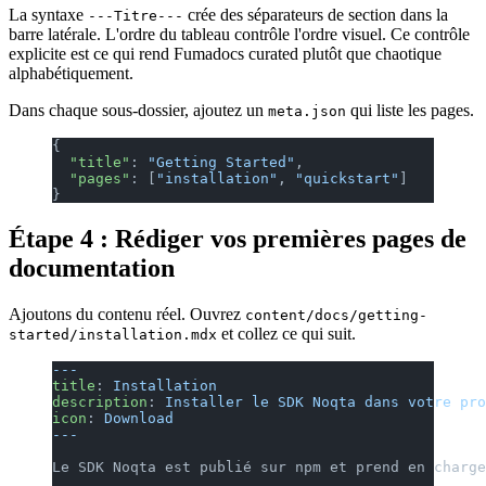
La syntaxe
crée des séparateurs de section dans la
---Titre---
barre latérale. L'ordre du tableau contrôle l'ordre visuel. Ce contrôle
explicite est ce qui rend Fumadocs curated plutôt que chaotique
alphabétiquement.
Dans chaque sous-dossier, ajoutez un
qui liste les pages.
meta.json
{
  "title"
: 
"Getting Started"
,
  "pages"
: [
"installation"
, 
"quickstart"
]
}
Étape 4 : Rédiger vos premières pages de
documentation
Ajoutons du contenu réel. Ouvrez
content/docs/getting-
et collez ce qui suit.
started/installation.mdx
---
title
: 
Installation
description
: 
Installer le SDK Noqta dans votre pro
icon
: 
Download
---
Le SDK Noqta est publié sur npm et prend en charge