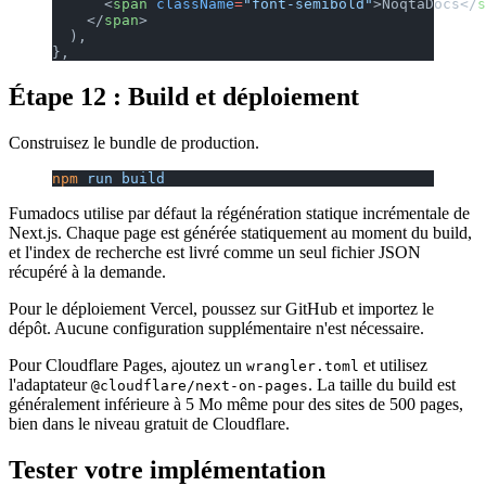
      <
span
 className
=
"font-semibold"
>NoqtaDocs</
s
    </
span
>
  ),
},
Étape 12 : Build et déploiement
Construisez le bundle de production.
npm
 run
 build
Fumadocs utilise par défaut la régénération statique incrémentale de
Next.js. Chaque page est générée statiquement au moment du build,
et l'index de recherche est livré comme un seul fichier JSON
récupéré à la demande.
Pour le déploiement Vercel, poussez sur GitHub et importez le
dépôt. Aucune configuration supplémentaire n'est nécessaire.
Pour Cloudflare Pages, ajoutez un
et utilisez
wrangler.toml
l'adaptateur
. La taille du build est
@cloudflare/next-on-pages
généralement inférieure à 5 Mo même pour des sites de 500 pages,
bien dans le niveau gratuit de Cloudflare.
Tester votre implémentation