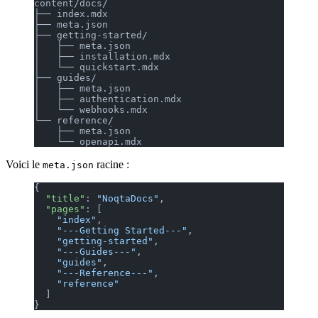
content/docs/
├── index.mdx
├── meta.json
├── getting-started/
│   ├── meta.json
│   ├── installation.mdx
│   └── quickstart.mdx
├── guides/
│   ├── meta.json
│   ├── authentication.mdx
│   └── webhooks.mdx
└── reference/
    ├── meta.json
    └── openapi.mdx
Voici le
racine :
meta.json
{
  "title"
: 
"NoqtaDocs"
,
  "pages"
: [
    "index"
,
    "---Getting Started---"
,
    "getting-started"
,
    "---Guides---"
,
    "guides"
,
    "---Reference---"
,
    "reference"
  ]
}