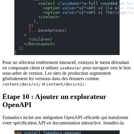
          <
select
 className
=
"w-full rounded-md bor
            <
option
 value
=
"v2"
>API v2 (la plus réc
            <
option
 value
=
"v1"
>API v1 (héritage)</
          </
select
>
        ),
      }
}
      {...
baseOptions
}
    >
      {
children
}
    </
DocsLayout
>
  );
}
Pour un sélecteur entièrement interactif, extrayez le menu déroulant
en composant client et utilisez
pour naviguer vers le bon
useRouter
sous-arbre de version. Les sites de production segmentent
généralement les versions dans des dossiers comme
et
.
content/docs/v1/
content/docs/v2/
Étape 10 : Ajouter un explorateur
OpenAPI
Fumadocs inclut une intégration OpenAPI officielle qui transforme
votre spécification API en documentation interactive. Installez-la.
npm
 install
 fumadocs-openapi