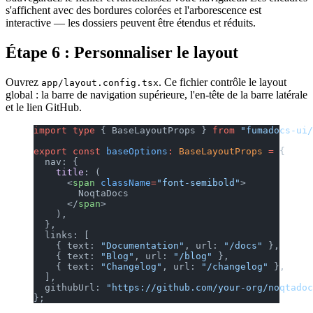
s'affichent avec des bordures colorées et l'arborescence est
interactive — les dossiers peuvent être étendus et réduits.
Étape 6 : Personnaliser le layout
Ouvrez
. Ce fichier contrôle le layout
app/layout.config.tsx
global : la barre de navigation supérieure, l'en-tête de la barre latérale
et le lien GitHub.
import
 type
 { BaseLayoutProps } 
from
 "fumadocs-ui/
export
 const
 baseOptions
:
 BaseLayoutProps
 =
 {
  nav: {
    title
: (
      <
span
 className
=
"font-semibold"
>
        NoqtaDocs
      </
span
>
    ),
  },
  links: [
    { text: 
"Documentation"
, url: 
"/docs"
 },
    { text: 
"Blog"
, url: 
"/blog"
 },
    { text: 
"Changelog"
, url: 
"/changelog"
 },
  ],
  githubUrl: 
"https://github.com/your-org/noqtadoc
};