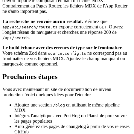
d'avoir importé le composant en haut du fichier MDX.
Contrairement au Pages Router, les fichiers MDX de l'App Router
ne s'auto-importent pas.
La recherche ne renvoie aucun résultat.
Vérifiez que
exporte correctement
. Ouvrez
app/api/search/route.ts
GET
l'onglet réseau du navigateur et cherchez une réponse 200 de
.
/api/search
Le build échoue avec des erreurs de type sur le frontmatter.
Votre schéma Zod dans
ne correspond pas au
source.config.ts
frontmatter de vos fichiers MDX. Ajoutez le champ manquant ou
marquez-le comme optionnel.
Prochaines étapes
Vous avez maintenant un site de documentation de niveau
production. Voici quelques idées pour l'étendre.
Ajoutez une section
en utilisant le même pipeline
/blog
MDX
Intégrez l'analytique avec PostHog ou Plausible pour suivre
les pages populaires
Auto-générez des pages de changelog à partir de vos releases
GitHub