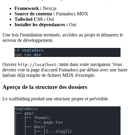
Framework :
Next.js
Source de contenu :
Fumadocs MDX
Tailwind CSS :
Oui
Installer les dépendances :
Oui
Une fois l'installation terminée, accédez au projet et démarrez le
serveur de développement.
cd
 noqtadocs
npm
 run
 dev
Ouvrez
dans votre navigateur. Vous
http://localhost:3000
devriez voir la page d'accueil Fumadocs par défaut avec une barre
latérale déjà remplie de fichiers MDX d'exemple.
Aperçu de la structure des dossiers
Le scaffolding produit une structure propre et prévisible.
noqtadocs/
├── app/
│   ├── (home)/
│   │   └── page.tsx
│   ├── docs/
│   │   ├── [[...slug]]/