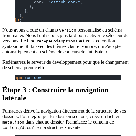
        dark: 
"github-dark"
,
      },
    },
  }
,
})
;
Nous avons ajouté un champ
personnalisé au schéma
version
frontmatter. Nous l'utiliserons plus tard pour activer le sélecteur de
versions. Le bloc
active la coloration
rehypeCodeOptions
syntaxique Shiki avec des thèmes clair et sombre, qui s'adapte
automatiquement au schéma de couleurs de l'utilisateur.
Redémarrez le serveur de développement pour que le changement
de schéma prenne effet.
npm
 run
 dev
Étape 3 : Construire la navigation
latérale
Fumadocs dérive la navigation directement de la structure de vos
dossiers. Pour regrouper les docs en sections, créez un fichier
dans chaque dossier. Remplacez le contenu de
meta.json
par la structure suivante.
content/docs/