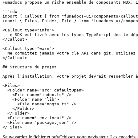
Fumadocs propose un riche ensemble de composants MDX. L
```mdx

import { Callout } from "fumadocs-ui/components/callout
import { Files, Folder, File } from "fumadocs-ui/compon
<Callout type="info">

  Le SDK est livré avec les types TypeScript dès le dép
</Callout>

<Callout type="warn">

  Ne committez jamais votre clé API dans git. Utilisez 
</Callout>

## Structure du projet

Après l'installation, votre projet devrait ressembler à
<Files>

  <Folder name="src" defaultOpen>

    <File name="index.ts" />

    <Folder name="lib">

      <File name="noqta.ts" />

    </Folder>

  </Folder>

  <File name=".env.local" />

  <File name="package.json" />

Sauvegardez le fichier et rafraîchissez votre navigateur. Les encadrés