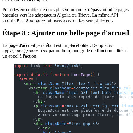
Pour des ensembles de docs plus volumineux dépassant mille pages,
basculez vers les adaptateurs Algolia ou Trieve. La même API
est utilisée, avec un backend différent.
createFromSource
Étape 8 : Ajouter une belle page d'accueil
La page d'accueil par défaut est un placeholder. Remplacez
par un hero, une grille de fonctionnalités et
app/(home)/page.tsx
un appel à l'action.
import
 Link 
from
 "next/link"
;
export
 default
 function
 HomePage
() 
{
  return
 (
    <
main
 className
=
"flex flex-1 flex-col"
>
      <
section
 className
=
"container flex flex-col 
        <
h1
 className
=
"text-5xl font-bold tracking
          La façon la plus rapide de livrer des do
        </
h1
>
        <
p
 className
=
"max-w-2xl text-lg text-fd-mu
          NoqtaDocs est une plateforme de document
          Aucun verrouillage propriétaire, des déf
        </
p
>
        <
div
 className
=
"flex gap-4"
>
          <
Link
            href
=
"/docs"