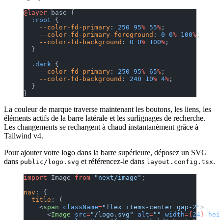
@layer
 base {
  :root
 {
    --color-fd-primary
: 
250
 95
%
 55
%
;
    --color-fd-primary-foreground
: 
0
 0
%
 100
%
;
    --color-fd-background
: 
0
 0
%
 100
%
;
  }
  .dark
 {
    --color-fd-primary
: 
250
 95
%
 65
%
;
    --color-fd-background
: 
240
 10
%
 4
%
;
  }
}
La couleur de marque traverse maintenant les boutons, les liens, les
éléments actifs de la barre latérale et les surlignages de recherche.
Les changements se rechargent à chaud instantanément grâce à
Tailwind v4.
Pour ajouter votre logo dans la barre supérieure, déposez un SVG
dans
et référencez-le dans
.
public/logo.svg
layout.config.tsx
import
 Image 
from
 "next/image"
;
nav
: {
  title
: (
    <
span
 className
=
"flex items-center gap-2"
>
      <
Image
 src
=
"/logo.svg"
 alt
=
""
 width
={
24
}
 hei