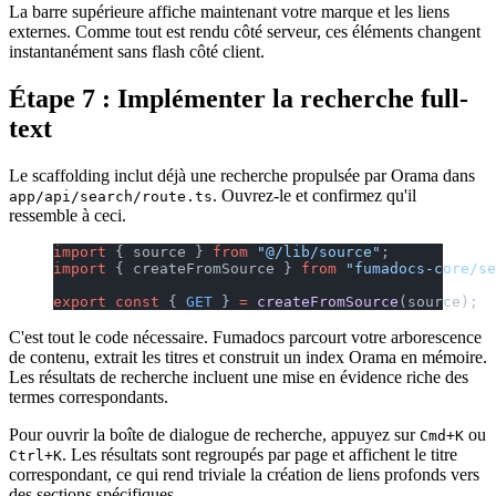
La barre supérieure affiche maintenant votre marque et les liens
externes. Comme tout est rendu côté serveur, ces éléments changent
instantanément sans flash côté client.
Étape 7 : Implémenter la recherche full-
text
Le scaffolding inclut déjà une recherche propulsée par Orama dans
. Ouvrez-le et confirmez qu'il
app/api/search/route.ts
ressemble à ceci.
import
 { source } 
from
 "@/lib/source"
;
import
 { createFromSource } 
from
 "fumadocs-core/se
export
 const
 { 
GET
 } 
=
 createFromSource
(source);
C'est tout le code nécessaire. Fumadocs parcourt votre arborescence
de contenu, extrait les titres et construit un index Orama en mémoire.
Les résultats de recherche incluent une mise en évidence riche des
termes correspondants.
Pour ouvrir la boîte de dialogue de recherche, appuyez sur
ou
Cmd+K
. Les résultats sont regroupés par page et affichent le titre
Ctrl+K
correspondant, ce qui rend triviale la création de liens profonds vers
des sections spécifiques.