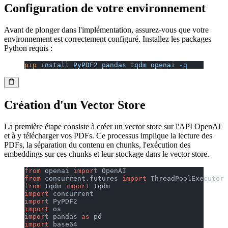
Configuration de votre environnement
Avant de plonger dans l'implémentation, assurez-vous que votre
environnement est correctement configuré. Installez les packages
Python requis :
pip
 install
 PyPDF2
 pandas
 tqdm
 openai
 -q
Création d'un Vector Store
La première étape consiste à créer un vector store sur l'API OpenAI
et à y télécharger vos PDFs. Ce processus implique la lecture des
PDFs, la séparation du contenu en chunks, l'exécution des
embeddings sur ces chunks et leur stockage dans le vector store.
from
 openai 
import
 OpenAI
from
 concurrent.futures 
import
 ThreadPoolExecutor
from
 tqdm 
import
 tqdm
import
 concurrent
import
 PyPDF2
import
 os
import
 pandas 
as
 pd
import
 base64