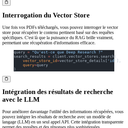
Interrogation du Vector Store
Une fois vos PDFs téléchargés, vous pouvez interroger le vector
store pour récupérer le contenu pertinent basé sur des requêtes
spécifiques. C'est là que la puissance du RAG brille vraiment,
permettant une récupération d'informations efficace.
query 
=
 "Qu'est-ce que Deep Research ?"
search_results 
=
 client.vector_stores.search(
    vector_store_id
=
vector_store_details[
'id'
],
    query
=
query
)
Intégration des résultats de recherche
avec le LLM
Pour améliorer davantage l'utilité des informations récupérées, vous
pouvez intégrer les résultats de recherche avec un modèle de
langage (LLM) en un seul appel API. Cette intégration transparente
permet des requêtes et des réponses plus sophistiquées.