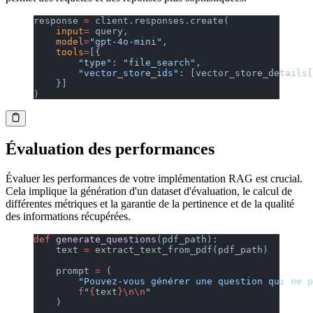
response 
=
 client.responses.create(
    input
=
 query,
    model
=
"gpt-4o-mini"
,
    tools
=
[{
        "type"
: 
"file_search"
,
        "vector_store_ids"
: [vector_store_details[
    }]
)
Évaluation des performances
Évaluer les performances de votre implémentation RAG est crucial.
Cela implique la génération d'un dataset d'évaluation, le calcul de
différentes métriques et la garantie de la pertinence et de la qualité
des informations récupérées.
def
 generate_questions
(pdf_path):
    text 
=
 extract_text_from_pdf(pdf_path)
    prompt 
=
 (
        "Pouvez-vous générer une question qui ne 
        f
"
{
text
}\n\n
"
    )