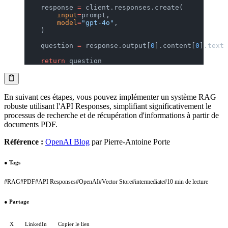
    response 
=
 client.responses.create(
        input
=
prompt,
        model
=
"gpt-4o"
,
    )
    question 
=
 response.output[
0
].content[
0
].text
    return
 question
En suivant ces étapes, vous pouvez implémenter un système RAG
robuste utilisant l'API Responses, simplifiant significativement le
processus de recherche et de récupération d'informations à partir de
documents PDF.
Référence :
OpenAI Blog
par Pierre-Antoine Porte
●
Tags
#
RAG
#
PDF
#
API Responses
#
OpenAI
#
Vector Store
#
intermediate
#
10 min de lecture
●
Partage
X
LinkedIn
Copier le lien