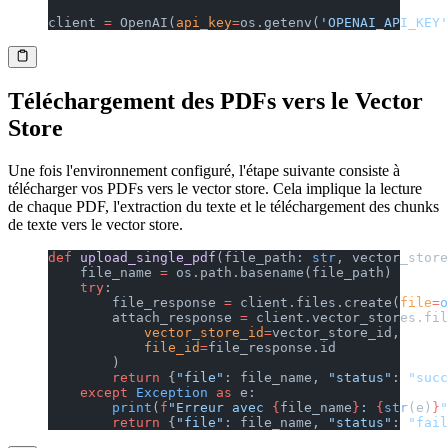
client 
=
 OpenAI(
api_key
=
os.getenv(
'OPENAI_API_KEY'
Téléchargement des PDFs vers le Vector
Store
Une fois l'environnement configuré, l'étape suivante consiste à
télécharger vos PDFs vers le vector store. Cela implique la lecture
de chaque PDF, l'extraction du texte et le téléchargement des chunks
de texte vers le vector store.
def
 upload_single_pdf
(file_path: 
str
, vector_store
    file_name 
=
 os.path.basename(file_path)
    try
:
        file_response 
=
 client.files.create(
file
=
o
        attach_response 
=
 client.vector_stores.fil
            vector_store_id
=
vector_store_id,
            file_id
=
file_response.id
        )
        return
 {
"file"
: file_name, 
"status"
: 
"succ
    except
 Exception
 as
 e:
        print
(
f
"Erreur avec 
{
file_name
}
: 
{
str
(e)
}
"
        return
 {
"file"
: file_name, 
"status"
: 
"fail