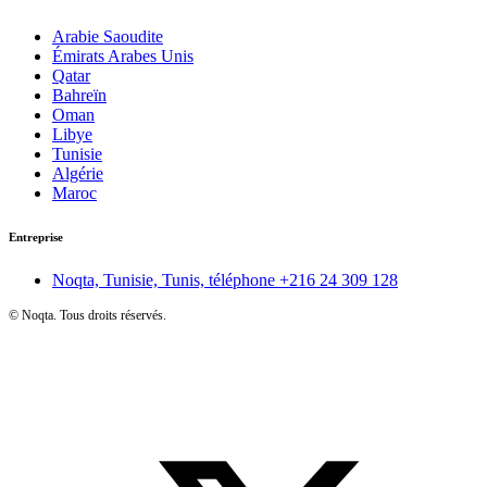
Arabie Saoudite
Émirats Arabes Unis
Qatar
Bahreïn
Oman
Libye
Tunisie
Algérie
Maroc
Entreprise
Noqta, Tunisie, Tunis, téléphone
+216 24 309 128
©
Noqta. Tous droits réservés.