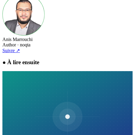
Anis Marrouchi
Author
· noqta
Suivre
↗
●
À lire ensuite