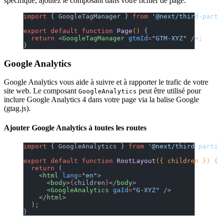
spécifique, ajoutez le composant dans votre fichier de page.
import
 { GoogleTagManager } 
from
 '@next/third-part
export
 default
 function
 Page
() 
{
  return
 <
GoogleTagManager
 gtmId
=
"GTM-XYZ"
 />;
}
Google Analytics
Google Analytics vous aide à suivre et à rapporter le trafic de votre
site web. Le composant
peut être utilisé pour
GoogleAnalytics
inclure Google Analytics 4 dans votre page via la balise Google
(gtag.js).
Ajouter Google Analytics à toutes les routes
import
 { GoogleAnalytics } 
from
 '@next/third-parti
export
 default
 function
 RootLayout
({ children }) 
{
  return
 (
    <
html
 lang
=
"en"
>
      <
body
>
{
children
}
</
body
>
      <
GoogleAnalytics
 gaId
=
"G-XYZ"
 />
    </
html
>
  );
}