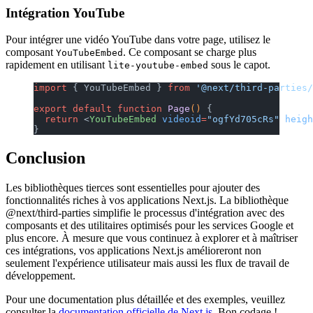
Intégration YouTube
Pour intégrer une vidéo YouTube dans votre page, utilisez le
composant
. Ce composant se charge plus
YouTubeEmbed
rapidement en utilisant
sous le capot.
lite-youtube-embed
import
 { YouTubeEmbed } 
from
 '@next/third-parties/
export
 default
 function
 Page
() 
{
  return
 <
YouTubeEmbed
 videoid
=
"ogfYd705cRs"
 heigh
}
Conclusion
Les bibliothèques tierces sont essentielles pour ajouter des
fonctionnalités riches à vos applications Next.js. La bibliothèque
@next/third-parties simplifie le processus d'intégration avec des
composants et des utilitaires optimisés pour les services Google et
plus encore. À mesure que vous continuez à explorer et à maîtriser
ces intégrations, vos applications Next.js amélioreront non
seulement l'expérience utilisateur mais aussi les flux de travail de
développement.
Pour une documentation plus détaillée et des exemples, veuillez
consulter la
documentation officielle de Next.js
. Bon codage !