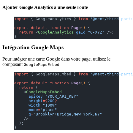
Ajouter Google Analytics à une seule route
import
 { GoogleAnalytics } 
from
 '@next/third-parti
export
 default
 function
 Page
() 
{
  return
 <
GoogleAnalytics
 gaId
=
"G-XYZ"
 />;
}
Intégration Google Maps
Pour intégrer une carte Google dans votre page, utilisez le
composant
.
GoogleMapsEmbed
import
 { GoogleMapsEmbed } 
from
 '@next/third-parti
export
 default
 function
 Page
() 
{
  return
 (
    <
GoogleMapsEmbed
      apiKey
=
"YOUR_API_KEY"
      height
={
200
}
      width
=
"100%"
      mode
=
"place"
      q
=
"Brooklyn+Bridge,New+York,NY"
    />
  );
}