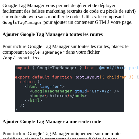
Google Tag Manager vous permet de gérer et de déployer
facilement des balises marketing (extraits de code ou pixels de suivi)
sur votre site web sans modifier le code. Utilisez le composant
pour ajouter un conteneur GTM à votre page.
GoogleTagManager
Ajouter Google Tag Manager à toutes les routes
Pour inclure Google Tag Manager sur toutes les routes, placez le
composant
dans votre fichier
GoogleTagManager
.
/app/layout.tsx
import
 { GoogleTagManager } 
from
 '@next/third-part
export
 default
 function
 RootLayout
({ children }) 
{
  return
 (
    <
html
 lang
=
"en"
>
      <
GoogleTagManager
 gtmId
=
"GTM-XYZ"
 />
      <
body
>
{
children
}
</
body
>
    </
html
>
  );
}
Ajouter Google Tag Manager à une seule route
Pour inclure Google Tag Manager uniquement sur une route